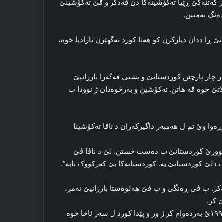
که‌تنه‌کێ ڕێیا ته‌کۆشینه‌کا دن ڤه‌دکر و ڤێ ته‌کۆشینێ
‌نگ نه‌مینن.
ێ ڕا ددان دیارکرن کو هه‌تا کورد نه‌گهێژن ئازادیا خوه‌،
 چار پارچێن کوردستانێ و پشتی ڤه‌گه‌را بارزانیێ
تێ خوه‌ ڤه‌ هاتن. ته‌کۆشین و به‌رخوه‌دان ژ نوودا ب
‌وا وێ تم ل هه‌مبه‌ر داگیرکه‌ران د ناڤا ته‌کۆشینا
 هه‌تا کوردان د ۱۹۷۰ ئۆتۆنۆمی ل باشوورێ کوردستانێ ب ده‌ست خستن. لێ د ناڤا ڤێ
 دلێ کوردستانێ یه‌. کوردستانه‌کا بێ که‌رکووک نابه‌”.
نه‌کر. ب ڤی ڕه‌نگی و ب ڤێ هه‌لوه‌ستا بارزانیێ نه‌مر،
 کر.
شه‌ر، کوشتن، وێرانی، مالوێرانی، تالانی و کۆچبه‌ریێ هه‌تا سالا ۱۹۹۲ئ به‌رده‌وام کر ژ ور و پێدا کورد ل سه‌ر ئاخا خوه‌