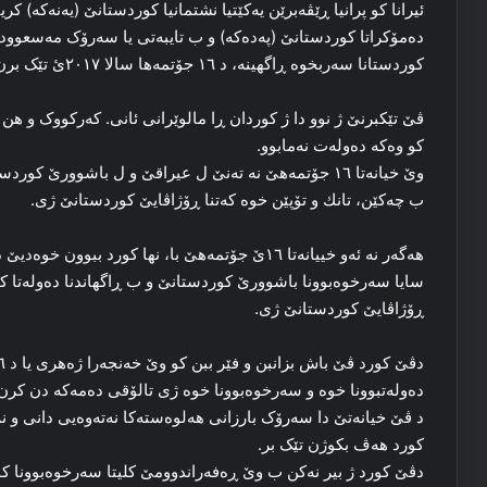
ئیرانا کو پرانیا ڕێڤه‌برێن یەكێتیا نشتمانیا كوردستانێ (یەنەكە) ک
دەمۆكراتا كوردستانێ (پەدەكە) و ب تایبه‌تی یا سه‌رۆک مه‌سعوو
کوردستانا سه‌ربخوه‌ ڕاگهینه‌، د ۱٦ جۆتمه‌ها سالا ۲۰۱۷ئ تێک برن.
ڤێ تێکبرنێ ژ نوو دا ژ کوردان ڕا مالوێرانی ئانی. که‌رکووک و هن
کو وه‌که‌ ده‌وله‌ت نه‌مابوو.
وێ خیانه‌تا ۱٦ جۆتمه‌هێ نه‌ ته‌نێ ل عیراقێ و ل باشوورێ 
ب چه‌کێن، تانك و تۆپێن خوه‌ که‌تنا ڕۆژاڤایێ کوردستانێ ژی.
هه‌گه‌ر نه‌ ئه‌و خییانه‌تا ۱٦ێ جۆتمه‌هێ با، نها کورد ب
سایا سه‌رخوه‌بوونا باشوورێ کوردستانێ و ب ڕاگهاندنا ده‌وله‌تا کور
ڕۆژاڤایێ کوردستانێ ژی.
ده‌وله‌تبوونا خوه‌ و سه‌رخوه‌بوونا خوه‌ ژی تالۆقی ده‌مه‌که‌ دن کرن
د ڤێ خیانه‌تێ دا سه‌رۆک بارزانی هه‌لوه‌سته‌کا نه‌ته‌وه‌یی دانی و
کورد هه‌ڤ بکوژن تێک بر.
دڤێ کورد ژ بیر نه‌کن ب وێ ڕه‌فه‌راندوومێ کلیتا سه‌رخوه‌بوونا 