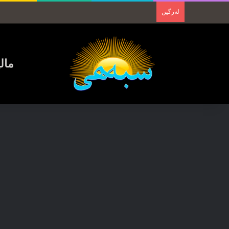
لەزگین
مال