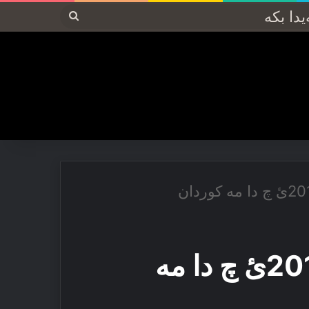
پەیدا
بکە
خیانەتا 16ێ جۆتمه‌ها 2017ئ چ دا مه‌