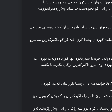
ریبوون ب وان کار دکرن کو ڤێ هه‌لوه‌ستا پارتیا
د بارزانی کو دخوه‌ست ب سایا وێ ڕه‌فه‌راندوومێ
 ده‌ڤه‌رێن دن ب سایا وان جاشان که‌ته‌ ده‌ستێ عیراقێ
کوردستانێ کوردان وه‌ندا کرن. ڤێ کر کو داگیرکه‌رێن مه‌ ئیرۆ
بوون خوه‌دیێ ده‌وله‌تا خوه‌ یا سه‌ربخوه‌. نها کورد ده‌وله‌ت بوون. ب
دی وێ ئیرۆ داگیرکه‌رێن ترکان نکاریبانا بکه‌تنا
دڤێ کورد ڤێ باش بزانبن و فێر ببن کو وێ خه‌نجه‌را ژەهری یا د ۱٦ێ جۆتمه‌هێ دا ل پشتا بارزانیان که‌ت، کوردان
.
 نه‌هشت وێ داخوازا داگیرکه‌ران یا کو پلان کربوون وێ
کوردستانێ کو دابوو سه‌رۆک بارزانی وێ ڕۆژه‌کێ ئه‌و