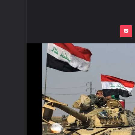
Odnoklassnik
Pocket
VKon