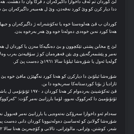
لێ کوردان تم ئه‌ڤ داخوازا داگیرکه‌ران د قرکا وان دا دهشت. هه‌ر 
ددا دیار کرن کو وێ کورد نه‌قه‌دن، وێ ل هه‌مبه‌ر داگیرکه‌ران بێ ده
کوردان ب ڤێ هه‌لوه‌ستا خوه‌ یا ته‌کۆشه‌رانە ژ داگیرکه‌ران و جیهان
هه‌تا کورد نه‌بن خوه‌دی ده‌وله‌تا خوه‌ وێ هه‌ر به‌رخوه‌ بدن.
لێ چ مخابن پشتی تێکچوون و بێ ده‌نگیه‌کا مه‌زن یا کوردان ل هه‌ر
نه‌مر و پێشمەرگه‌یێن وی یێن قه‌هره‌مان کو ژ سۆڤیه‌تێ به‌رب وه‌لا
گوله‌یا ئه‌ول یا شۆره‌شا ئیلۆنا سالا ۱۹٦۱ئ ده‌ست پێ کر.
شۆره‌شا ئیلۆنێ دا دیارکرن کو هه‌تا کورد نه‌گهێژن مافێ خوه‌ یێ ڕه
ئازادیا ژ بۆنا کوردستانه‌کا سه‌ربخوه‌ دا بن.
ڤێ ته‌کۆشینێ به‌رده‌وام کر
ئۆتۆنۆمیێ دا که‌رکووک نه‌بوو، لۆما بارزانیێ نه‌مر گۆت: ”که‌رکووک
سەدام ئه‌و داخوازا سه‌رۆکێ نه‌ته‌وه‌یی یا بارزانیێ نه‌مر قه‌بوول 
شۆره‌شا گولانێ کو ئەساسێ ده‌وله‌تبوونا کوردان دانی ده‌ست پێ