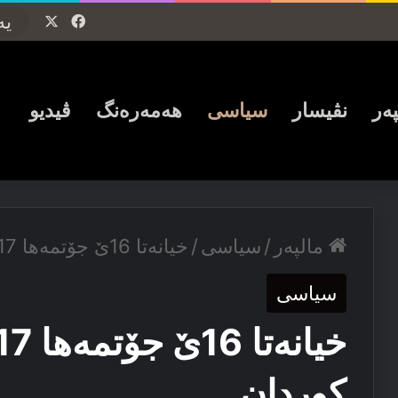
Facebook
X
پەر
نڤیسار
سیاسی
ھەمەرەنگ
ڤیدیو
مالپەر
/
سیاسی
/
خیانەتا 16ێ جۆتمه‌ها 2017ئ چ دا مه‌ کوردان
سیاسی
کوردان