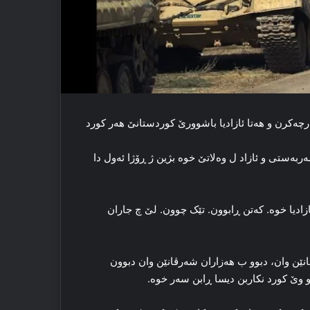
پارچه‌کرن و هه‌تا ئازادیا باشوورێ کوردستانێ هه‌ر کورد
ربه‌ستی و ئازاد ل وه‌لاتێ خوه‌ بژین ژ ڕۆژا ئه‌ول دا
ازادیا خوه‌. که‌تن ڕابوون. تێک چوون. لێ چ جاران
ڤانێن وان، دبوو ب هه‌زاران شه‌رڤانێن وان دبوون
و وێ کورد نکاربن دیسا ڕابن سه‌ر خوه‌.