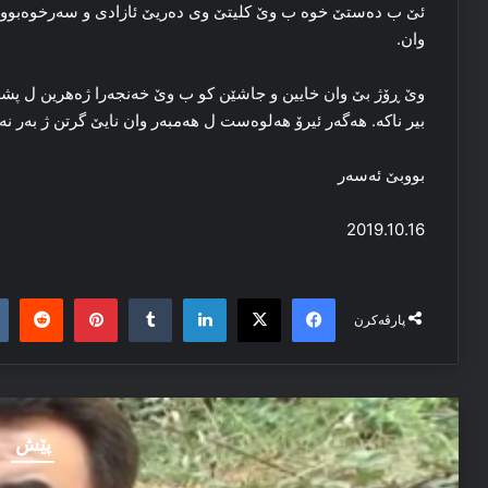
ئێ ب ده‌ستێ خوه‌ ب وێ کلیتێ وی ده‌ریێ ئازادی و سه‌رخوه‌بوونا ک
وان.
وێ ڕۆژ بێ وان خایین و جاشێن کو ب وێ خه‌نجه‌را ژەهرین ل پشت 
بیر ناکه‌. هه‌گه‌ر ئیرۆ هه‌لوه‌ست ل هه‌مبه‌ر وان نایێ گرتن ژ به‌ر نه‌
بووبێ ئه‌سه‌ر
2019.10.16
it
nterest
Tumblr
LinkedIn
Facebook
X
پارڤەکرن
پێش