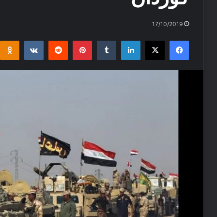
17/10/2019
i
takte
Reddit
Pinterest
Tumblr
LinkedIn
Facebook
X