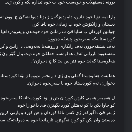
بوونه‌ ده‌ستهلات و خوه‌ست خوه‌ ب خوه‌ ئیداره‌ بکه‌ و کرن ژی.
پارله‌مه‌نتۆیا خوه‌ دانین، داموده‌زگه‌ن ژ بۆنا ده‌وله‌ته‌کێ چ بوون ئ
دبستان و زانكۆیێن خوه‌ ب زمانێ خوه‌ ئاڤا کرن.
جوانێن کوردان ب سایا ڤێ ب زمانێ خوه‌ خوه‌ندن و په‌روه‌رداهیا خ
کوردستانه‌که‌ سه‌ربخوه‌ پێشڤه‌ دچوون.
ئه‌ڤ پێشڤه‌چوون ئه‌ڤ زانكاری و ڕوهیه‌تا نه‌ته‌وه‌یی دا زانین و کر
مه‌سعوود بارزانی ئەڤ هه‌لوه‌ستا خه‌لکێ خوه‌ دیت و ل گۆر وێ 
هه‌لوه‌ستا گه‌لێ خوه‌ فێر ببن بێ کا چ دخوازن”.
دخوازن، ئه‌م کوردستانا خوه‌ یا سه‌ربخوه‌ دخوازن.
ل هه‌مبه‌ر هه‌می کارێن کوردان یێن ژ بۆنا کوردستانه‌کا سه‌ربخوه‌
کو چاوا بکن دا کو نه‌هێلن کورد بگهێژن ڤێ داخوازا خوه‌.
ژ به‌ر ڤێ داگیرکه‌ر ژی که‌تن ناڤا کوردان و هن کورد و پارتی کرین
ده‌ستێ وان بکن کو کورد نه‌گهێژن ئارمانجا خوه‌ یه‌ ده‌وله‌ته‌که‌ سه‌