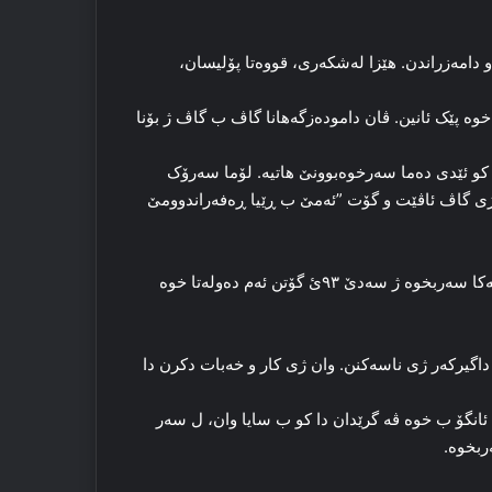
ه‌و دامه‌زراندن. هێزا له‌شکه‌ری، قووه‌تا پۆلیسان،
وه‌ پێک ئانین. ڤان داموده‌زگه‌هانا گاڤ ب گاڤ ژ بۆنا
 کو ئێدی ده‌ما سه‌رخوه‌بوونێ هاتیه‌. لۆما سه‌رۆک
ژی گاڤ ئاڤێت و گۆت ”ئه‌مێ ب ڕێیا ڕه‌فه‌راندوومێ
هه‌لبه‌ت هه‌لوه‌ستا گه‌لی وی ژی د ڕه‌فه‌راندووما ژ بۆنا کوردستانه‌کا سه‌ربخوه‌ ژ سه‌دێ ۹۳ئ گۆتن ئه‌م ده‌وله‌تا خوه‌
 داگیرکه‌ر ژی ناسەكنن. وان ژی کار و خه‌بات دکرن دا
 ئانگۆ ب خوه‌ ڤه‌ گرێدان دا کو ب سایا وان، ل سه‌ر
ربخوه‌.