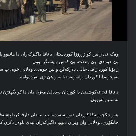
وه‌که‌ تێ زانین کو ژ ڕۆژا کوردستان د ناڤا داگیرکه‌ران دا هاتبوو 
بێ خوه‌دی، بێ وه‌لات، بێ که‌س و پشتگر بوون.
ژ بۆنا کورد ژ ڤی حالی ده‌رکه‌ڤن و ببن خوه‌دی وه‌لاتێ خوه‌، ب سه‌
به‌رخوه‌دانا کوردان ڕانه‌وه‌ستیا یه‌ و هێ ژی به‌رده‌وامه‌.
د ناڤا ڤێ ته‌کۆشینێ دا کوردان به‌ده‌لێ مه‌زن دان دا کو بگهێژن ئ
ته‌سلیم نه‌بوون.
هه‌ر تێکچوونه‌کا کوردان دبوو سه‌ده‌ما ب سه‌دان دارڤه‌کرنا پێشه‌
جانگۆری. وه‌لاتێ وان وێران دبوو. داگیرکه‌ران ئێدی باوه‌ر دکرن ک