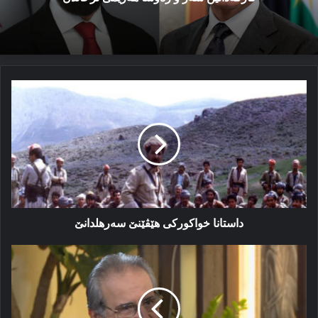
داستانا
خواکورکی
هێڤێنێ
سەرهلدانێ
داستانا خواکورکی هێڤێنێ سەرهلدانێ
مەلا
بەختیار:
کریارا
بافل
تالەبانی