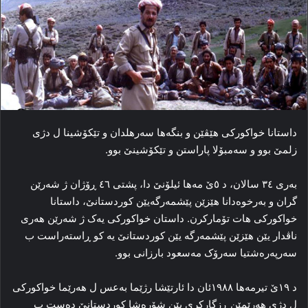
داستانا خواکورکی هێڤێن و بنگه‌ها سه‌رهلدان و تێکۆشینا ل دژی
زلمێ بوو و سه‌مبۆلا پاراستن و تێکۆشینێ بوو.
به‌ری ۳٤ سالان، د ٥ێ مەها ئیلۆنێ دا، پشتی ٤٦ ڕۆژان ژ شەرێن
گران و به‌رخوه‌دانا هێزێن پێشمه‌رگه‌یێن کوردستانێ، داستانا
خواکورکی هات تۆمارکرن. داستان خواکورکی یه‌ک ژ شه‌رێن هه‌ری
ناڤدار یێن هێزێن پێشمه‌رگه‌ یێن کوردستانێ یه‌ کو ڕاسته‌راست ب
سه‌رپه‌ره‌شتیا سه‌رۆک مه‌سعود بارزانی بوو.
د ۱۹ێ تیرمه‌ها ۱۹۸۸ئان دا ئارتێشا رژێما بەعس ل هه‌رێما خواکورکی
ل دژی هه‌رێمێن ڕزگارکری یێن شۆره‌شا کوردستانێ ده‌ست ب