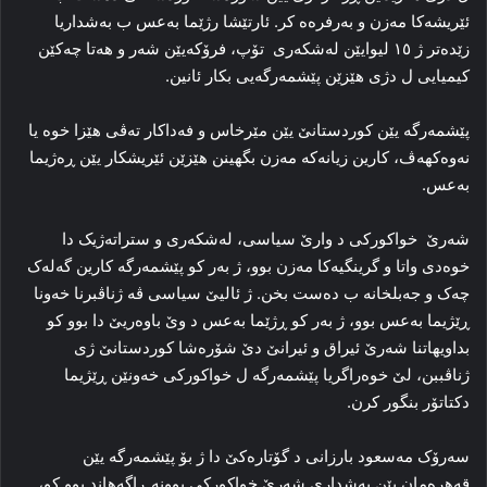
ئێریشه‌کا مەزن و به‌رفره‌ه کر. ئارتێشا رژێما بەعس ب به‌شداریا
زێده‌تر ژ ۱٥ لیوایێن له‌شکه‌ری تۆپ، فرۆکه‌یێن شه‌ر و هه‌تا چه‌کێن
کیمیایی ل دژی هێزێن پێشمەرگەیی بکار ئانین.
پێشمه‌رگه‌ یێن کوردستانێ یێن مێرخاس و فه‌داکار ته‌ڤی هێزا خوه‌ یا
نه‌وه‌کهه‌ڤ، کارین زیانه‌که‌ مه‌زن بگهینن هێزێن ئێریشکار یێن ڕه‌ژیما
بەعس.
شه‌رێ خواکورکی د وارێ سیاسی، له‌شکه‌ری و ستراته‌ژیک دا
خوه‌دی واتا و گرینگیه‌کا مه‌زن بوو، ژ به‌ر کو پێشمه‌رگه‌ کارین گه‌له‌ک
چه‌ک و جه‌بلخانه‌ ب ده‌ست بخن. ژ ئالیێ سیاسی ڤه‌ ژناڤبرنا خه‌ونا
ڕێژیما بەعس بوو، ژ به‌ر کو ڕژێما بەعس د وێ باوه‌ریێ دا بوو کو
بداویهاتنا شه‌رێ ئیراق و ئیرانێ دێ شۆره‌شا کوردستانێ ژی
ژناڤببن، لێ خوه‌راگریا پێشمه‌رگه‌ ل خواکورکی خه‌ونێن ڕێژیما
دکتاتۆر بنگور کرن.
سه‌رۆک مه‌سعود بارزانی د گۆتاره‌کێ دا ژ بۆ پێشمه‌رگه‌ یێن
قه‌هره‌مان یێن به‌شداری شه‌رێ خواکورکی بوونه‌ ڕاگەهاند بوو کو،