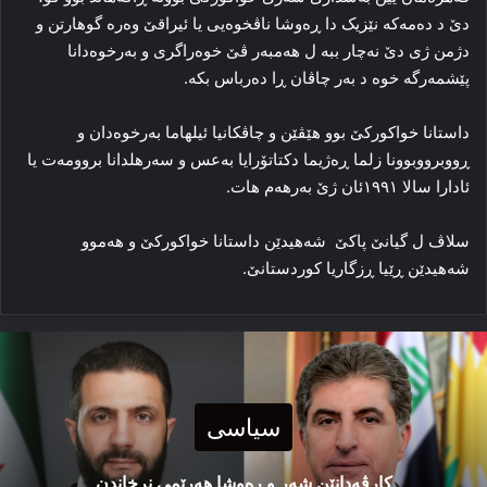
دێ د ده‌مه‌که‌ نێزیک دا ڕه‌وشا ناڤخوه‌یی یا ئیراقێ وه‌ره‌ گوهارتن و
دژمن ژی دێ نه‌چار ببه‌ ل هه‌مبه‌ر ڤێ خوه‌راگری و به‌رخوه‌دانا
پێشمه‌رگه‌ خوه‌ د به‌ر چاڤان ڕا ده‌رباس بکه‌.
داستانا خواکورکێ بوو هێڤێن و چاڤکانیا ئیلهاما به‌رخوه‌دان و
ڕووبرووبوونا زلما ڕه‌ژیما دکتاتۆرایا بەعس و سه‌رهلدانا بروومه‌ت یا
ئادارا سالا ۱۹۹۱ئان ژێ به‌رهه‌م هات.
سلاڤ ل گیانێ پاکێ شه‌هیدێن داستانا خواکورکێ و هه‌موو
شه‌هیدێن ڕێیا ڕزگاریا کوردستانێ.
سیاسی
كارڤەدانێن شەر و رەوشا هەرێمی نرخاندن