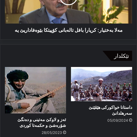
کۆپیتکا
بێوەفاداریێ
یە
مەلا بەختیار: کریارا بافل تالەبانی کۆپیتکا بێوەفاداریێ یە
تێکلدار
داستانا خواکورکی هێڤێنێ
سەرهلدانێ
ئەز و لاوكێ مەتینی و دەنگێ
05/09/2024
شۆرەشێ و حكمەتا كوردی
28/05/2023