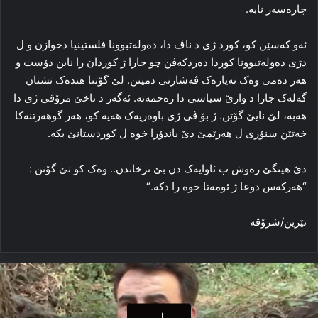
چاره‌سه‌ر نابه‌.
ئه‌و که‌سێن کو، کورد ژی د ناڤ دا، ده‌وله‌تبوونا فلستینیا دخوازن و ل
دژی ده‌وله‌تبوونا کوردا ده‌ردکه‌ڤن چو جارا ژ کوردان را نابن دۆست و
هه‌ر ده‌می وه‌ک نه‌یاره‌ک ڤه‌شارتی دمینن. لێ گۆتنا هنده‌ک تشتان
گه‌له‌ک جارا د وارێ سیاسی دا زه‌حمه‌ته‌. ئه‌گه‌ر د ناخێ مرۆڤی ژی دا
هه‌به‌، لێ نایێ گۆتن. ژ بۆ ڤی ژی باوه‌ریه‌ک هه‌یه‌ کو، هه‌ر گوهه‌رتنه‌کا
خه‌تێن سنۆری ل هه‌رێمێ دێ باندۆرا خوه‌ ل کوردستانێ بکه‌.
دێ هینگێ ره‌وش ب ئاوایه‌ک دن بێ نرخاندن.. وه‌ک کو تێ گۆتن :
“هه‌رکه‌س دوعا ژ ئومه‌تا خوه‌ را دکه‌.“
نێرین/شرۆڤه‌