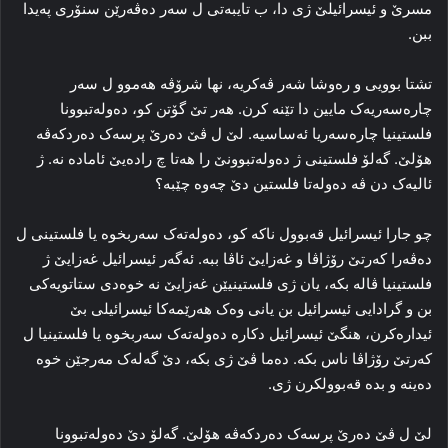
مسرێ و ئیسرائیلێ ژی دا، ب تایبەتی ل سەر ده‌ڤه‌رێن سنۆری پەیدا
ببن.
تشتا بوویی و ره‌وشا شه‌ر ڤه‌کریه‌، نها شرۆڤه‌ هه‌موو ل سه‌ر
چاره‌سه‌ریه‌ک مایین دا تێنه‌ کرن. هه‌ر تێ گۆتن کو، ده‌وله‌تبوونا
فلستینیا چاره‌سه‌ریا ئه‌ساسیه‌. لێ ل ڤێ ده‌رێ پرسه‌ک ده‌ردکه‌ڤه‌
هۆلێ. گه‌لۆ فلستینی ژ ده‌وله‌تبوونێ را هه‌تا چ راده‌یێ ئاماده‌ نه‌. ژ
ئالیه‌ک دن ڤه‌ ده‌وله‌تا فلستین دێ چه‌وه‌ چێبه‌؟
چو جارا ئیسرائیل قه‌بوول ناکه‌ کو، ده‌وله‌ته‌ک سه‌ربخوه‌ یا فلستینی ل
ده‌ڤه‌را کەرتێ رۆژاڤا و غه‌زایێ ئاڤا ببە. ئه‌گه‌ر ئیسرائیل غه‌زایێ ژ
فلستینیا ڤاله‌ بکه‌، یان ژی فلستینیێن غه‌زایێ نه‌ خوه‌دی ستاتویه‌کی
بن و گرادایی ئیسرائیل بن یانی وه‌ک هه‌رێمه‌کا ئیسرائیلی بێ
ئیداره‌کرن، هنگێ ئیسرائیل دکاره‌ ده‌وله‌ته‌ک سه‌ربخوه‌ یا فلستینیا ل
کەرتێ رۆژاڤا ناس بکه‌. ده‌ما ڤێ ژی بکه‌، دێ گه‌له‌ک مه‌رجێن خوه‌
ده‌ینە و بده‌ قه‌بوولکرن ژی.
لێ ل ڤێ ده‌رێ پرسه‌ک ده‌ردکەڤه‌ هۆلێ. گه‌لۆ دێ ده‌وله‌تبوونا