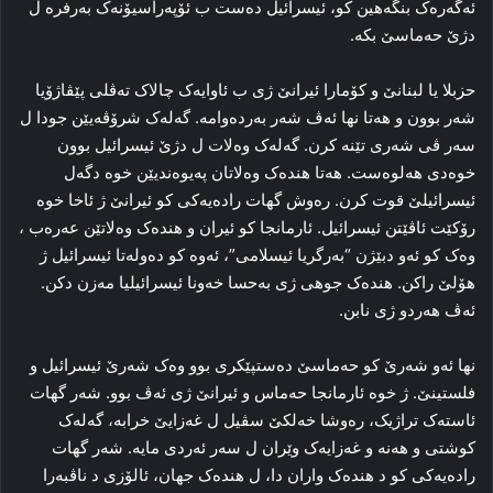
ئەگەرەک بنگه‌هین کو، ئیسرائیل ده‌ست ب ئۆپه‌راسیۆنه‌ک به‌رفره‌ ل
دژێ حه‌ماسێ بکە.
حزبلا یا لبنانێ و کۆمارا ئیرانێ ژی ب ئاوایه‌ک چالاک ته‌ڤلی پێڤاژۆیا
شه‌ر بوون و هه‌تا نها ئه‌ڤ شه‌ر به‌رده‌وامه‌. گه‌له‌ک شرۆڤه‌یێن جودا ل
سه‌ر ڤی شه‌ری تێنه‌ کرن. گه‌له‌ک وه‌لات ل دژێ ئیسرائیل بوون
خوه‌دی هه‌لوه‌ست. هه‌تا هنده‌ک وه‌لاتان پەیوه‌ندیێن خوه‌ دگه‌ل
ئیسرائیلێ قوت کرن. ره‌وش گهات راده‌یه‌کی کو ئیرانێ ژ ئاخا خوه‌
رۆکێت ئاڤێتن ئیسرائیل. ئارمانجا کو ئیران و هنده‌ک وه‌لاتێن عه‌ره‌ب ،
وه‌ک کو ئه‌و دبێژن “بەرگریا ئیسلامی”، ئه‌وه‌ کو ده‌وله‌تا ئیسرائیل ژ
هۆلێ راکن. هنده‌ک جوهی ژی به‌حسا خه‌ونا ئیسرائیلیا مه‌زن دکن.
ئه‌ڤ هه‌ردو ژی نابن.
نها ئه‌و شه‌رێ کو حه‌ماسێ ده‌ستپێکری بوو وه‌ک شه‌رێ ئیسرائیل و
فلستینێ. ژ خوه‌ ئارمانجا حه‌ماس و ئیرانێ ژی ئه‌ڤ بوو. شه‌ر گهات
ئاسته‌ک تراژیک، ره‌وشا خه‌لکێ سڤیل ل غه‌زایێ خرابه‌، گه‌له‌ک
کوشتی و هه‌نه‌ و غه‌زایه‌ک وێران ل سەر ئەردی مایە. شه‌ر گهات
راده‌یه‌کی کو د هندەک واران دا، ل هندەک جهان، ئالۆزی د ناڤبه‌را