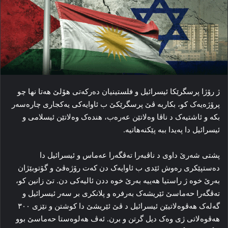
ژ رۆژا پرسگرێکا ئیسرائیل و فلستینیان ده‌رکه‌تی هۆلێ هه‌تا نها چو
پرۆژه‌یه‌ک کو، بکاربه‌ ڤێ پرسگرێکێ ب ئاوایه‌کی یەکجاری چاره‌سه‌ر
بکه‌ و ئاشتیه‌ک د ناڤا وه‌لاتێن عه‌ره‌ب، هنده‌ک وه‌لاتێن ئیسلامی و
ئیسرائیل دا په‌یدا ببه‌ پێکنه‌هاتیه‌.
پشتی شه‌رێ داوی د ناڤبه‌را ته‌ڤگه‌را عه‌ماس و ئیسرائیل دا
ده‌ستپێکری ره‌وش ئێدی ب ئاوایه‌ک دن کەت رۆژه‌ڤێ و گۆتوبێژان
به‌رێ خوه‌ ژ راستیا هه‌ییە بەرێ خوە ددن ئالیه‌کی دن. تێ زانین کو،
ته‌ڤگه‌را حه‌ماسێ ئێریشه‌ک به‌رفره‌ و پلانکری بر سه‌ر ئیسرائیل و
گه‌له‌ک هه‌ڤوه‌لاتیێن ئیسرائیل د ڤێ ئێریشێ دا کوشتن و نێزی ۳۰۰
هه‌ڤوه‌لاتی ژی وه‌ک دیل گرتن و برن. ئه‌ڤ هه‌لوه‌ستا حه‌ماسێ بوو