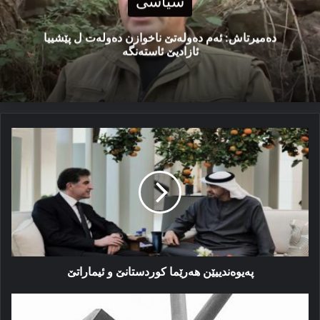
سیاسی
دەمیرتاش: ئەم دەولەتێ ناخوازن دەولەت ل پێشییا
ئازادیێ ئاستەنگە
پەیوەندییێن
هەرێما
کوردستانێ
و
ئیماراتێ
پەیوەندییێن هەرێما کوردستانێ و ئیماراتێ
دۆزا
کورد