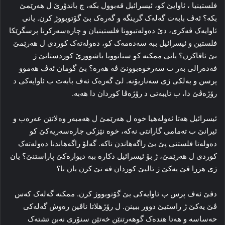
فلستینیا ، ئاوایێ کو، ئیسرائیل قه‌بوول بکه‌، چ باندۆرێ ل هه‌رێمێ
بکە؟ ئه‌ڤ بابه‌ت گه‌له‌ک گرینگه‌ و گه‌ره‌ک بێ گۆتوبووژ کرن. یانی
ئاوایه‌ک ڤه‌کری، دێ ده‌وله‌تبوونا فلستینیان و چاره‌سه‌رکرنا پرسگرێکا
فلستین و ئیسرائیل ببه‌ سه‌ده‌مه‌ک کو، ده‌وله‌ته‌ک کوردی ل هه‌رێمێ
بێ ئاڤاکرن؟ یانی ممکنه‌ کو ستاتوویا باشوورێ کوردستانێ ژ
فه‌ده‌رالی به‌ر ب سه‌رخوه‌بوونێ ڤه‌ هه‌رە؟ بێ گومان ئه‌ڤ هه‌موو
پرسن و به‌لکی ژی سه‌ناریۆنه‌. لێ گه‌ره‌ک ئه‌ڤ بابه‌ت ب ئاوایه‌کی د
رۆژه‌ڤێ دا، ب تایبەتی د رۆژەڤا کوردان دا هه‌به‌.
ئیسرائیل هه‌تا ئه‌وله‌هیا خوه‌ ل هه‌رێمێ ل هەمبه‌ر وه‌لاتێن عه‌ره‌ب و
ئیرانێ ب ته‌مامی گارانتی نه‌که‌، خوە نێزکی چاره‌سه‌ریه‌کێ کو
ده‌وله‌تا فلستنی پێ بێ راگەهاندن ناکه‌. گه‌لۆ راگەهاندنا ده‌وله‌ته‌ک
کوردی ل هه‌رێمێ، ژ بۆ ئیسرائیل دکاره‌ ببه‌ دیواره‌کێ پاراستنێ؟ یان
ژی هزرا ڤێ یه‌کێ ژ ئالیێ کوردان ڤه‌ تێ کرن یان نا؟
دڤێ ئه‌ڤ پرس ب ئاوایه‌کی بێ گۆتوبووژ کرن. ممکنه‌ گه‌له‌ک که‌س
ڤێ یه‌کێ ژ راستیێ دوور ببینن. ل رۆژهلاتا ناڤین ره‌وش گه‌له‌کی
حه‌ساسه‌ و هه‌تا هنده‌ک گوهه‌رتنێن خه‌تێن سنۆری نه‌بن تشته‌ک