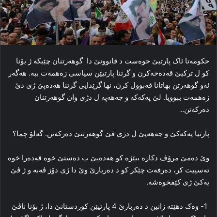
حكومه‌تا ئاک پارتیێ خوه‌ست د قانوونێ دا‌ گوهه‌رتنان چێبکه ژ بۆنا
کو ل تركیێ قه‌ده‌خه‌کرن و گرتنا پارتیێن سیاسی زه‌همه‌ت ببه‌. هه‌گه‌ر
ئەو گوهه‌رتن بهاتانا قه‌بوول کرن، نھا گرێدایی گرتنا ھەدەپێ ژی دێ
زه‌همه‌ت ببوویا. لێ پەكەكە و جەھەپە ل دژی وان گوھەرتنان
دەركەتن..
پارتیا پەکەکێ و جەهەپێ ل دژی ڤێ گوهه‌رتنێ ده‌رکه‌تن. گه‌لۆ چما؟
وێ ده‌مێ مرۆڤ دکاره‌ ببێژه‌ کو ھەدەپێ ب ده‌ستێ خوه‌ قه‌ده‌را خوه‌
ته‌سپیت کر، ده‌رفه‌ت چێکر کو د ده‌ربارێ وێ دا‌ ژی دۆز ڤه‌به‌ و ژ ڤێ
یه‌کێ ژی کێفخوه‌شه‌.
1- وه‌ک دھێتە زانین د ده‌ربارێ 4 پارتیێن کوردستانێ دا،‌ ژ بۆنا ناڤێ