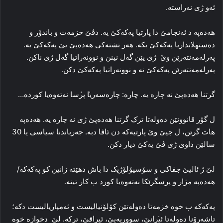
ئەو ژی نەراستە.
ھەدەپە د ئه‌نجامێ دا پارتیا پەکەکێ یه‌. دڤێ خزمه‌ت و باندۆر و
ده‌ستهلاتداریا پەکەکێ بکه‌. هه‌ر تشته‌کی ھەدەپێ یێ پەکەکێ یه‌.
پەرلەمەنتەرێن وێ ژی یێن گه‌ل نینن و نوونەراتیا گه‌ل ژی ناکن.
پەرلەمەنتەرێن پەکەکێ نه‌ و نوونەراتیا پەکەکێ دکن.
گرتنا هەدەپێ نه‌ چاره‌ یه‌. چاره‌: چاره‌سه‌ر̇یا پ̇رسا نه‌ته‌وه‌یا کورده‌…
ل گۆر قانوونێن ده‌وله‌تا ترک گرتنا ھەدەپێ ژی نه‌ چاره‌ یه‌. ھەدەپە
هات گرتن، ل جیێ وێ پارتیه‌که‌ دن ئاڤا دبه‌. جه‌رباندنا سیاسی یا 30
سالێن داوی ژی ڤێ یه‌کێ دیار دکن.
لێ ژ ئالیێ جڤاکی و سۆسیۆلۆژیک دا‌ باش دھێتە زانین کو پەکەکە/
ھەدەپە مژار و پرسگرێکا نه‌ته‌وه‌یا کورد ب کار تینه‌.
پەکەکە ب خوه‌ خزمه‌تا ده‌وله‌تێن کۆلۆنیالیست و ئه‌مپاریالیست دکه‌؛
تاشه‌رۆنا ده‌وله‌تا ئ̇یرانێ، سووریه‌یێ، ئیراقێ، ترکه‌. لێ دخوازه‌ خوه‌