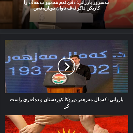
مەسرور بارزانی: دڤێ ئەم هەموو ب هەڤ را
کاربکن داکو ئەڤ تاوان دوبارە نەبن
بارزانی:
كەمال
مەزھەر
دیرۆكا
كوردستان
و
دەڤەرێ
راست
كر
بارزانی: كەمال مەزھەر دیرۆكا كوردستان و دەڤەرێ راست
كر
یه‌کێتیا
نه‌ته‌وەیی
ل