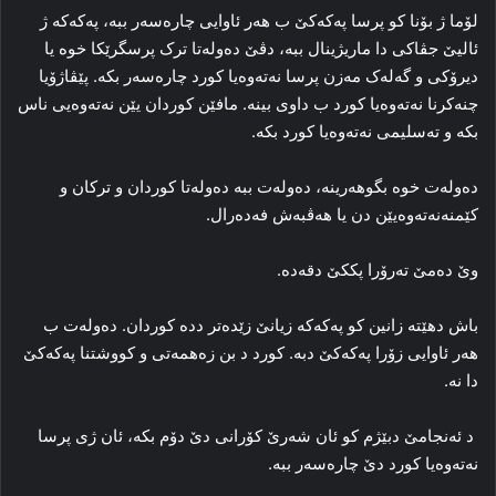
لۆما ژ بۆنا کو پرسا پەکەکێ ب هه‌ر ئاوایی چاره‌سه‌ر ببه‌، پەکەکە ژ
ئالیێ جڤاکی دا‌ ماریژینال ببه‌، دڤێ ده‌وله‌تا ترک پرسگرێکا خوه‌ یا
دیرۆكی و گه‌له‌ک مه‌زن پرسا نه‌ته‌وه‌یا کورد چاره‌سه‌ر بکه‌. پێڤاژۆیا
چنەكرنا نه‌ته‌وه‌یا کورد ب داوی بینه‌. مافێن کوردان یێن نه‌ته‌وه‌یی ناس
بکه‌ و ته‌سلیمی نه‌ته‌وه‌یا کورد بکه‌.
ده‌وله‌ت خوه‌ بگوهه‌رینه‌، ده‌وله‌ت ببه‌ ده‌وله‌تا کوردان و ترکان و
کێمنه‌نه‌ته‌وه‌یێن دن یا هه‌ڤبه‌ش فه‌ده‌رال.
وێ ده‌مێ ته‌رۆرا پککێ دقه‌ده‌.
باش دھێتە زانین کو پەکەکە زیانێ زێده‌تر دده‌ کوردان. ده‌وله‌ت ب
هه‌ر ئاوایی زۆرا پەکەکێ دبه‌. کورد د بن زه‌همه‌تی و کووشتنا پەکەکێ
دا‌ نه‌.
د ئه‌نجامێ دبێژم کو ئان شه‌رێ کۆرانی دێ دۆم بکه‌، ئان ژی پرسا
نه‌ته‌وه‌یا کورد دێ چاره‌سه‌ر ببه‌.