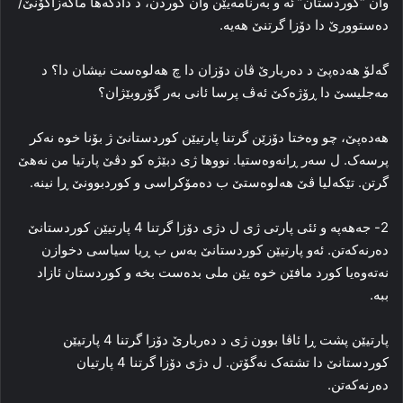
وان “کوردستان” ئه‌ و به‌رنامه‌یێن وان کوردن، د دادگه‌ها ماکه‌زاگۆنێ/
دەستوورێ دا‌ دۆزا گرتنێ هه‌یه‌.
گه‌لۆ هەدەپێ د ده‌ربارێ ڤان دۆزان دا‌ چ هه‌لوه‌ست نیشان دا؟ د
مه‌جلیسێ دا ڕۆژه‌کێ ئه‌ڤ پرسا ئانی بەر گۆروبێژان؟
هەدەپێ، چو وه‌ختا دۆزێن گرتنا پارتیێن کوردستانێ ژ بۆنا خوه‌ نه‌کر
پرسه‌ک. ل سه‌ر ڕانه‌وه‌ستیا. نووها ژی دبێژه‌ کو دڤێ پارتیا من نەھێ
گرتن. تێكەلیا ڤێ هه‌لوه‌ستێ ب ده‌مۆکراسی و کوردبوونێ ڕا‌ نینە.
2- جەهەپە و ئئی پارتی ژی ل دژی دۆزا گرتنا 4 پارتیێن کوردستانێ
ده‌رنه‌که‌تن. ئه‌و پارتیێن کوردستانێ به‌س ب ڕیا سیاسی دخوازن
نه‌ته‌وه‌یا کورد مافێن خوه‌ یێن ملی بدەست بخە و کوردستان ئازاد
ببه‌.
پارتیێن پشت ڕا ئاڤا بوون ژی د ده‌ربارێ دۆزا گرتنا 4 پارتیێن
کوردستانێ دا‌ تشته‌ک نه‌گۆتن. ل دژی دۆزا گرتنا 4 پارتیان
ده‌رنه‌که‌تن.