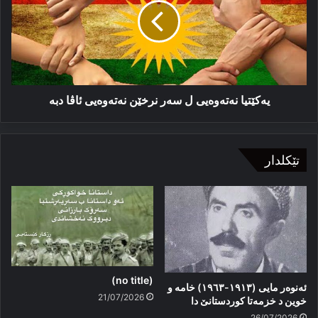
سه‌ر
نرخێن
نه‌ته‌وەیی
ئاڤا
دبە
یه‌کێتیا نه‌ته‌وەیی ل سه‌ر نرخێن نه‌ته‌وەیی ئاڤا دبە
تێکلدار
(no title)
ئەنوەر مایی (١٩١٣-١٩٦٣) خامە و
21/07/2026
خوین د خزمەتا کوردستانێ دا
26/07/2026