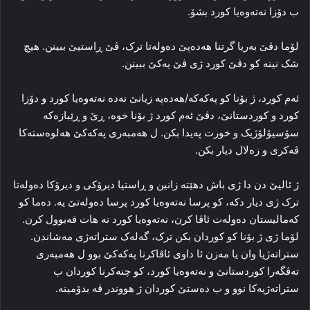
ب دۆزا نه‌ته‌وه‌یا کورد بشۆ.
لۆما دڤێ به‌ریا گرتنا ھەدەپێ ده‌وله‌تا ترک، ڤێ ڕاستیێ ببینن. هیچ
شک نینە کو دڤێ کورد ژی ڤێ یه‌کێ ببینن.
ئه‌م کورد، ژ بۆنا کو پەکەکە/هەدەپە زیانێ نه‌ده‌ نه‌ته‌وه‌یا کورد و دۆزا
کورد و کوردستانێ، دڤێ ئه‌م کورد ژ بۆنا خوه‌، ڕێ و ڕێبازه‌که‌
سۆسیۆلۆژیک و خورت په‌یدا بکن. ل هه‌مبه‌ری پەکەکێ هه‌لوه‌سته‌کا
ڤه‌کری و زه‌لال دیار بکن.
ژ ئالیێ دن دا‌ ژی باش دھێتە زانین و ڕاستیا دیرۆکی و دیرۆکا ده‌وله‌تا
ترک ژی دیار دکه‌، كو پرسا نه‌ته‌وه‌یا کورد پرسا ده‌وله‌تێ یه‌. ده‌ما کو
که‌مالیستان ده‌وله‌ت ئاڤا کرن، نه‌ته‌وه‌یا کورد نه‌ هات قه‌بوول کرن.
لۆما ژی ژ بۆنا کو کوردان بکن ترک، گه‌له‌ک ستراته‌ژی مه‌شاندن.
ستراته‌ژیا وان یا مه‌زن ئا داوی ئاڤاکرنا پەکەکێ بوو ل هه‌مبه‌ری
ته‌ڤگه‌را کوردستانێ و نه‌ته‌وه‌یا کورد، کو چنەكرنا کوردان ب
ستراته‌ژیه‌کا نوو و ب ده‌ستێ کوردان ژ هووندر ڤه‌ بدۆمینه‌.