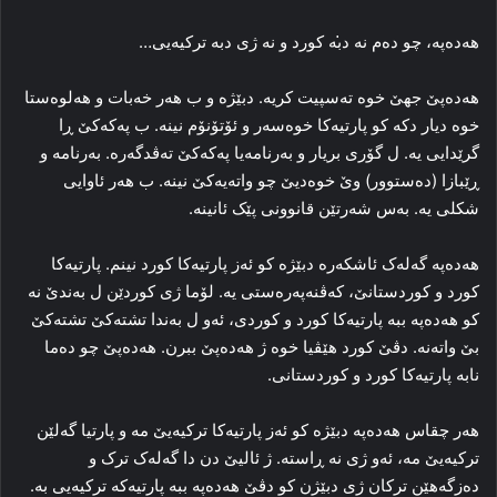
هەدەپە، چو ده‌م نه‌ د̇به‌ کورد و نه‌ ژی دبه‌ ترکیه‌یی…
هەدەپێ جھێ خوه‌ ته‌سپیت کریه‌. دبێژه‌ و ب هه‌ر خه‌بات و هه‌لوه‌ستا
خوه‌ دیار دکه‌ کو پارتیه‌کا‌ خوه‌سه‌ر و ئۆتۆنۆم نینه‌. ب پەکەکێ ڕا‌
گرێدایی یه‌. ل گۆری بریار و به‌رنامه‌یا پەکەکێ ته‌ڤدگه‌ره‌. به‌رنامه‌ و
ڕێبازا (ده‌ستوور) وێ خوه‌دیێ چو واته‌یه‌کێ نینه‌. ب هه‌ر ئاوایی
شکلی یه‌. به‌س شه‌رتێن قانوونی پێک ئانینه‌.
ھەدەپە گه‌له‌ک ئاشکه‌ره‌ دبێژه‌ کو ئه‌ز پارتیه‌کا‌ کورد نینم. پارتیه‌کا‌
کورد و کوردستانێ، که‌ڤنه‌په‌ره‌ستی یه‌. لۆما ژی کوردێن ل به‌ندێ نه‌
کو ھەدەپە ببه‌ پارتیه‌کا‌ کورد و کوردی، ئەو ل بەندا تشتەكێ تشته‌کێ
بێ واته‌نه‌. دڤێ کورد هێڤیا خوه‌ ژ ھەدەپێ ببرن. ھەدەپێ چو ده‌ما
نابه‌ پارتیه‌کا‌ کورد و کوردستانی.
هه‌ر چقاس ھەدەپە دبێژه‌ کو ئه‌ز پارتیه‌کا‌ ترکیه‌یێ مه‌ و پارتیا گه‌لێن
ترکیه‌یێ مه‌، ئه‌و ژی نه‌ ڕاسته‌. ژ ئالیێ دن دا‌ گه‌له‌ک ترک و
ده‌زگه‌هێن ترکان ژی دبێژن کو دڤێ ھەدەپە ببه‌ پارتیه‌که‌ ترکیه‌یی به‌.