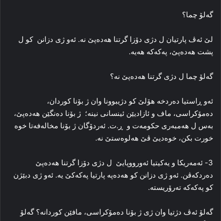
گه‌لۆ چما؟
لێ ئه‌ڤ پارتیان ل دژی دۆزا گرتنا ھەدەپێ نه‌. ئه‌و ژی دزانن کو ل
پشت ھەدەپێ، پەکەکە هه‌یه‌.
گه‌لۆ چما ل دژی گرتنا ھەدەپێ نه‌؟
ئه‌و ڕاستیا ده‌ردخه‌ هۆلێ کو دژیبوونا وان ژ بۆنا کوردان،
ده‌مۆکراسی، ماف و ئازادیێن ئینسانی نینه‌؛ ژ بۆنا ده‌نگێن ھەدەپێ،
به‌س ل هه‌مبه‌ری حكومه‌ت و ڕ.ت. ئه‌ردۆگان ژ بۆنا مخاله‌فه‌تا خوه‌
خورت بکن، خوه‌دیێ ڤێ هه‌لوه‌ستێ نه‌.
3- ئه‌مه‌ریکا و یه‌کیتیا ئه‌ورووپایێ ل دژی دۆزا گرتنا ھەدەپێ
ده‌ردکه‌ڤن‌. ئه‌و ژی دزانن کو ھەدەپە پارتیا پەکەکێ یه‌. ئه‌و ژی دبێژن
کو پەکەکە ته‌رۆریسته‌.
گه‌لۆ ئه‌ڤ دژتیا وان ژی ژ بۆنا ده‌مۆکراسی، مافێن کوردانه‌؟ گه‌لۆ