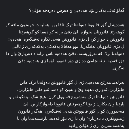
گه‌لۆ ئه‌ڤ یه‌ک ژ بۆنا هەدەپێ چ ده‌رس ده‌ردخە هۆلێ؟
ھەدەپە ل گۆر قانوونا ده‌وله‌تا ترک ئاڤا بوو. هه‌لبه‌ت خوه‌دیێ مافه‌ کو
گوهه‌رتنا قانوونان بخوازه‌. لێ دڤێ بزانه‌ کو ده‌ما کو گوهه‌رتنا
قانوونێن داخواز کر، ل دژی قانوونێن هه‌یی نکاره‌ ته‌ڤبگه‌ره‌. ھەدەپێ
ل دژی قانوونان ته‌ڤگه‌ریا، بوو هه‌ڤالا پەکەکێ، پەکەکە ژی ژ ئالیێ
ده‌وله‌تا ترک ڤە ته‌رۆریستە، دڤێ ھەدەپە باش بزانه‌ د ده‌ربارێ وان دا‌
دۆز ڤه‌دبه‌. د ئه‌نجامێ ده‌ ژی دۆز ڤه‌بوو. لۆما ژی هەدەپە دڤێ
نه‌گری.
پەرلەمانتەرێن ھەدەپێ ژی ل گۆر قانوونێن ده‌وله‌تا ترک هاتن
هلبژارتن. ئه‌و ژی دھێتە وێ واته‌یێ کو ده‌ما ئه‌و هاتن هلبژارتن،
قانوونێن ده‌وله‌تا ترک مه‌شروع قه‌بوول کرن. هیچ شک نینەکو ئه‌و و
پارتیا وان دکارن ژ بۆنا گوهه‌رتنێن قانوونا داخوازکار بن. لێ
مه‌جبوورن کو ل گۆر قانوونێن هه‌یی ته‌ڤبگه‌رن. هه‌گه‌ر قانوون
ژیبنووێكرن د ده‌ربارێ وان دا‌ ژی دۆز ڤه‌دبه‌. پارێسبەندیا وان یا
پەلەمەنتەریێ ژی ژ هۆلێ ڕادبه‌.