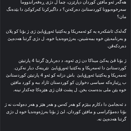
هه‌گه‌ر ئه‌و مافێن کوردان دپارێزن، چما ل دژی ڕه‌فه‌راندووما
سه‌رخوه‌بوونا کوردستانێ ده‌رکه‌تن؟ د داگیركرنا که‌رکوکێ دا‌ بێده‌نگ
مان؟
گه‌له‌ک ئاشکه‌ره‌ یه‌ کو ئه‌مه‌ریکا و یەكێتیا ئەورۆپایێ ژی ژ بۆنا کو پلان
و به‌رنامه‌یێن خوه‌ بمه‌شینن، به‌رژه‌وه‌ندیا خوه‌، ل دژی گرتنا ھەدەپێ
ده‌ردکه‌ڤن.
ژ بۆنا ڤێ یه‌کێ میناکا دن ژی ئه‌وه‌، د ده‌ربارێ گرتنا 4 پارتیێن
کوردستانێ دا‌ ئه‌مه‌ریکا و یەكێتیا ئەورۆپایێ ‌ نێرینه‌ک دیار نه‌کرن.
ئه‌مه‌ریکا و یەكێتیا ئەورۆپایێ ‌ باش دزانه‌ کو ئه‌و 4 پارتیێن کوردستانێ
ب ڕێبازه‌که‌ سیاسی دخوازن کو کوردستان ئازاد ببه‌ و کورد مافێن
خوه‌ یێن ملی بدەست بخن. ل پشت ڤان ژی هێزه‌کا چه‌کدار نینە.
د ئه‌نجامێ دا دکارم ببێژم کو هه‌ر که‌س و هه‌ر هێز و هه‌ر ده‌وله‌ت نه ژ
بۆنا ده‌مۆکراسی و مافێن کوردان، لێ ژ بۆنا به‌رژه‌وه‌ندیا خوه‌ ل دژی
گرتنا ھەدەپێ نه‌.