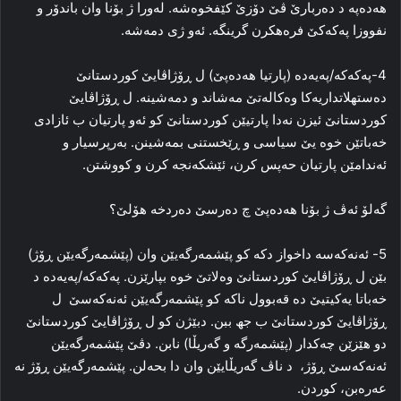
ھەدەپە د ده‌ربارێ ڤێ دۆزێ کێفخوه‌شه‌. له‌ورا ژ بۆنا وان باندۆر و
نفووزا پەکەکێ فره‌هکرن گرینگه‌. ئه‌و ژی دمه‌شه‌.
4-پەکەکە/پەیەدە (پارتیا ھەدەپێ) ل ڕۆژاڤایێ کوردستانێ
ده‌ستهلاتداریه‌کا‌ وه‌کاله‌تێ مه‌شاند و دمه‌شینه‌. ل ڕۆژاڤایێ
کوردستانێ ئیزن نه‌دا پارتیێن کوردستانێ کو ئه‌و پارتیان ب ئازادی
خه‌باتێن خوه‌ یێ سیاسی و ڕێخستنی بمه‌شینن. به‌رپرسیار و
ئه‌ندامێن پارتیان حه‌پس کرن، ئێشکه‌نجه‌ کرن و کووشتن.
گه‌لۆ ئه‌ڤ ژ بۆنا ھەدەپێ چ ده‌رسێ ده‌ردخه‌ هۆلێ؟
5- ئه‌نەکەسە داخواز دکه‌ کو پێشمه‌رگه‌یێن وان (پێشمه‌رگه‌یێن ڕۆژ)
بێن ل ڕۆژاڤایێ کوردستانێ وه‌لاتێ خوه‌ بپارێزن. پەکەکە/پەیەدە د
خه‌باتا یه‌کیتیێ ده‌ قه‌بوول ناکه‌ کو پێشمه‌رگه‌یێن ئه‌نەکەسێ ل
ڕۆژاڤایێ کوردستانێ ب جھ ببن. دبێژن کو ل ڕۆژاڤایێ کوردستانێ
دو هێزێن چه‌کدار (پێشمه‌رگه‌ و گه‌ریڵا) نابن. دڤێ پێشمه‌رگه‌یێن
ئه‌نەکەسێ ڕۆژ، د ناڤ گه‌ریڵایێن وان دا بحه‌لن. پێشمه‌رگه‌یێن ڕۆژ نه‌
عه‌ره‌بن، کوردن.