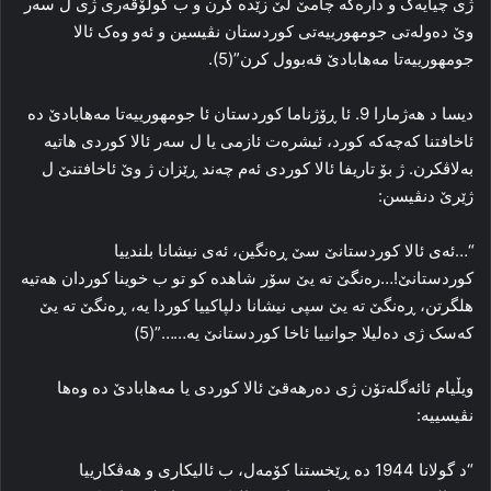
ژی چیایه‌ک و داره‌که‌ چامێ لێ زێده‌ کرن و ب گولۆڤه‌ری ژی ل سه‌ر
وێ ده‌وله‌تی جومهورییه‌تی کوردستان نڤیسین و ئه‌و وه‌ک ئالا
جومهورییه‌تا مه‌هابادێ قه‌بوول کرن”(5).
دیسا د هه‌ژمارا 9. ئا ڕۆژناما کوردستان ئا جومهورییه‌تا مه‌هابادێ ده‌
ئاخافتنا که‌چه‌که‌ کورد، ئیشره‌ت ئازمی یا ل سه‌ر ئالا کوردی هاتیه‌
به‌لاڤکرن. ژ بۆ تاریفا ئالا کوردی ئه‌م چه‌ند ڕێزان ژ وێ ئاخافتنێ ل
ژێرێ دنڤیسن:
“…ئه‌ی ئالا کوردستانێ سێ ڕه‌نگین، ئه‌ی نیشانا بلندییا
کوردستانێ!…ره‌نگێ ته‌ یێ سۆر شاهده‌ کو تو ب خوینا کوردان هه‌تیه‌
هلگرتن، ڕه‌نگێ ته‌ یێ سپی نیشانا دلپاکییا کوردا یه‌، ڕه‌نگێ ته‌ یێ
که‌سک ژی ده‌لیلا جوانییا ئاخا کوردستانێ یه‌……”(5)
ویڵیام ئائه‌گله‌تۆن ژی ده‌رهه‌قێ ئالا کوردی یا مه‌هابادێ ده‌ وه‌ها
نڤیسییه‌:
“د گولانا 1944 ده‌ ڕێخستنا کۆمه‌ل، ب ئالیکاری و هه‌ڤکارییا