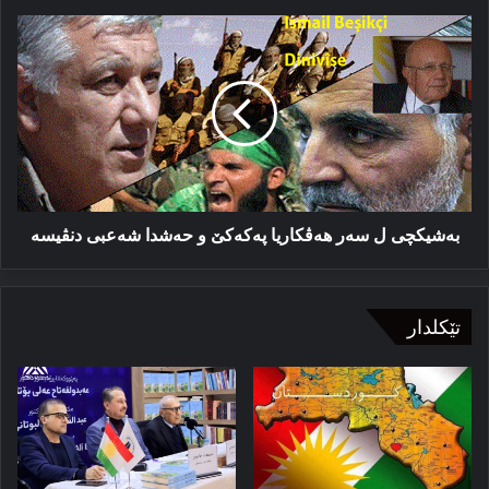
بەشیكچی
ل
سەر
ھەڤكاریا
پەكەكێ
و
حەشدا
شەعبی
دنڤیسە
بەشیكچی ل سەر ھەڤكاریا پەكەكێ و حەشدا شەعبی دنڤیسە
تێکلدار