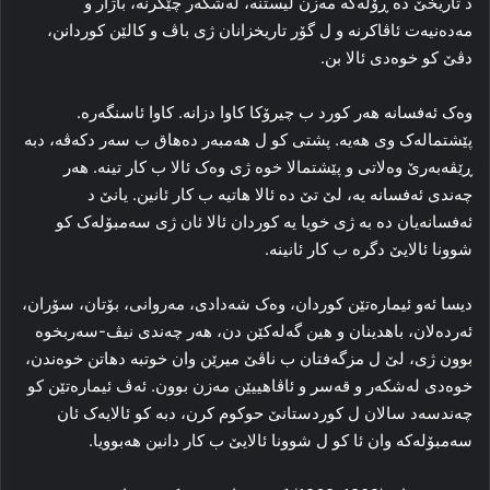
د تاریخێ ده‌ ڕۆله‌که‌ مه‌زن لیستنه‌، له‌شکه‌ر چێکرنه‌، باژار و
مه‌ده‌نیه‌ت ئاڤاکرنه‌ و ل گۆر تاریخزانان ژی باڤ و کالێن کوردانن،
دڤێ کو خوه‌دی ئالا بن.
وه‌ک ئه‌فسانه‌ هه‌ر کورد ب چیرۆکا کاوا دزانه‌. کاوا ئاسنگه‌ره‌.
پێشتماله‌ک وی هه‌یه‌. پشتی کو ل هه‌مبه‌ر ده‌هاق ب سه‌ر دکه‌ڤه‌، دبه‌
ڕێڤه‌به‌رێ وه‌لاتی و پێشتمالا خوه‌ ژی وه‌ک ئالا ب کار تینه‌. هه‌ر
چه‌ندی ئه‌فسانه‌ یه‌، لێ تێ ده‌ ئالا هاتیه‌ ب کار ئانین. یانێ د
ئه‌فسانه‌یان ده‌ به‌ ژی خویا یه‌ کوردان ئالا ئان ژی سه‌مبۆله‌ک کو
شوونا ئالایێ دگره‌ ب کار ئانینه‌.
دیسا ئه‌و ئیماره‌تێن کوردان، وه‌ک شه‌دادی، مه‌روانی، بۆتان، سۆران،
ئه‌رده‌لان، باهدینان و هین گه‌له‌کێن دن، هه‌ر چه‌ندی نیڤ-سه‌ربخوه‌
بوون ژی، لێ ل مزگه‌فتان ب ناڤێ میرێن وان خوتبه‌ دهاتن خوه‌ندن،
خوه‌دی له‌شکه‌ر و قه‌سر و ئاڤاهییێن مه‌زن بوون. ئه‌ڤ ئیماره‌تێن کو
چه‌ندسه‌د سالان ل کوردستانێ حوکوم کرن، دبه‌ کو ئالایه‌ک ئان
سه‌مبۆله‌که‌ وان ئا کو ل شوونا ئالایێ ب کار دانین هه‌بوویا.