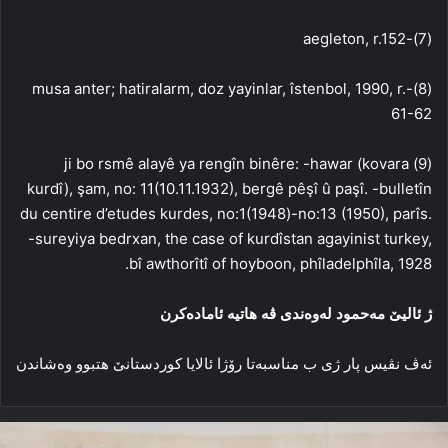
(7)-aegleton, r.152
(8)-musa anter; hatiralarm, doz yayinlar, îstenbol, 1990, r.
61-62
(9) ji bo rsmê alayê ya rengîn binêre: -hawar (kovara
kurdî), şam, no: 11(10.11.1932), bergê pêşî û paşî. -bulletîn
du centire d’etudes kurdes, no:1(1948)-no:13 (1950), parîs.
-sureyiya bedrxan, the case of kurdîstan agayinist turkey,
bî awthorîtî of hoyboon, phîladelphîla, 1928.
ژ ئالیێ مەحمود له‌وه‌ندی ڤه‌ هاتیه‌ ئاماده‌کرن
ئەڤ نڤیس پار ژی ب مناسبەتا رۆژا ئالایا كوردستانێ ھتبوو وەشاندن