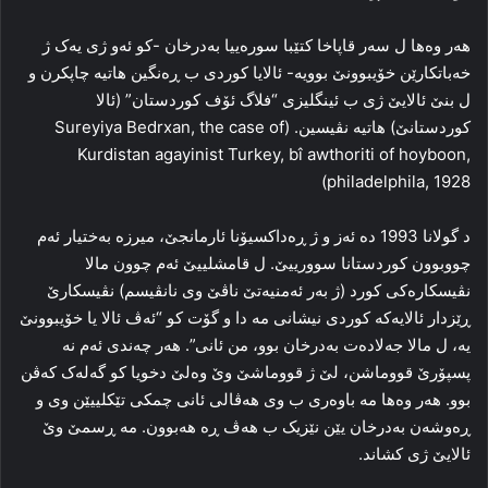
هه‌ر وه‌ها ل سه‌ر قاپاخا کتێبا سوره‌ییا به‌درخان -کو ئه‌و ژی یه‌ک ژ
خه‌باتکارێن خۆیبوونێ بوویه‌- ئالایا کوردی ب ڕه‌نگین هاتیه‌ چاپکرن و
ل بنێ ئالایێ ژی ب ئینگلیزی “فلاگ ئۆف کوردستان” (ئالا
کوردستانێ) هاتیه‌ نڤیسین. (Sureyiya Bedrxan, the case of
Kurdistan agayinist Turkey, bî awthoriti of hoyboon,
philadelphila, 1928)
د گولانا 1993 ده‌ ئه‌ز و ژ ڕه‌داکسیۆنا ئارمانجێ، میرزه‌ به‌ختیار ئه‌م
چووبوون کوردستانا سوورییێ. ل قامشلییێ ئه‌م چوون مالا
نڤیسکاره‌کی کورد (ژ به‌ر ئه‌منیه‌تێ ناڤێ وی نانڤیسم) نڤیسکارێ
ڕێزدار ئالایه‌که‌ کوردی نیشانی مه‌ دا و گۆت کو “ئه‌ڤ ئالا یا خۆیبوونێ
یه‌، ل مالا جه‌لاده‌ت به‌درخان بوو، من ئانی”. هه‌ر چه‌ندی ئه‌م نه‌
پسپۆرێ قووماشن، لێ ژ قووماشێ وێ وه‌لێ دخویا کو گه‌له‌ک که‌ڤن
بوو. هه‌ر وه‌ها مه‌ باوه‌ری ب وی هه‌ڤالی ئانی چمکی تێکلییێن وی و
ڕه‌وشه‌ن به‌درخان یێن نێزیک ب هه‌ڤ ڕه‌ هه‌بوون. مه‌ ڕسمێ وێ
ئالایێ ژی کشاند.