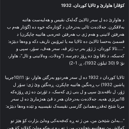
کۆڤارا هاوارێ و ئالایا کوردان، 1932
د هاوارێ ده‌ ل سه‌ر ئالایێ گه‌له‌ک نڤیس و هه‌لبه‌ست هاتنه‌
به‌لاڤکرن. جه‌لاده‌ت ئالی به‌درخان د گۆتاره‌که‌ خوه‌ ده‌ (گۆتار هه‌م ب
هه‌رفێن لاتینی و هه‌م ژی ب هه‌رفێن عه‌ره‌بی هاتییه‌ چاپکرن) د
قسمێ به‌حسا ئالایێ ده‌ ئالایا مه‌ یا ئیرۆیین تاریف دکه‌ و وه‌ها دبێژه‌:
“…..ئالا کوردان، ژ ژۆر به‌ر ب ژێر ڤه‌، سه‌ر هه‌ڤ، سۆر، سپی و
که‌سکه‌، د ناڤا وێ ده‌ ڕۆژ دچرسه‌. (“وه‌لات، وه‌لاتینی و ئال”، هاوار،
نۆ: 9 (30 ئیلۆن 1932)، ڕ. 1-2)
ئالایا کوردان د 1932 ده‌ ل سه‌ر هه‌ردوو به‌رگێن هاوار، نۆ: 11(10چرییا
پاشین 1932) ب ڕه‌نگین هاتییه‌ چاپکرن. ڕه‌نگێن وێ ژی: سۆر ل
ژۆر، ل ناڤه‌ندێ سپی و ل بنی ژی که‌سک، د ئۆرتێ ده‌ ژی ڕۆژه‌که‌
18تیرێژی هه‌یه‌. جه‌لاده‌ت به‌درخان هه‌ر د ڤێ هه‌ژمارێ ده‌ ل سه‌ر
مرنا شێخ ئه‌ڤدڕه‌همانێ گارسی نڤیسه‌ک نڤیسییه‌ و تێده‌ وه‌ها دبێژه‌:
“…به‌لێ شێخێ من، من ژ ته‌ ڕه‌ که‌فه‌نه‌کی وه‌لێ بژارت کۆ هێژ تو
که‌لاش پێ نه‌هاتییه‌ پێچاندن، من ژ ته‌ ڕه‌ تربه‌که‌ وه‌لێ کۆلاند کۆ هین