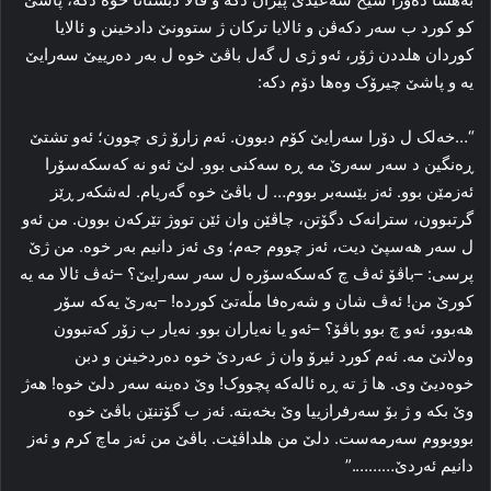
کو کورد ب سه‌ر دکه‌ڤن و ئالایا ترکان ژ ستوونێ دادخینن و ئالایا
کوردان هلددن ژۆر، ئه‌و ژی ل گه‌ل باڤێ خوه‌ ل به‌ر ده‌رییێ سه‌رایێ
یه‌ و پاشێ چیرۆک وه‌ها دۆم دکه‌:
“…خه‌لک ل دۆرا سه‌رایێ کۆم دبوون. ئه‌م زارۆ ژی چوون؛ ئه‌و تشتێ
ڕه‌نگین د سه‌ر سه‌رێ مه‌ ڕه‌ سه‌کنی بوو. لێ ئه‌و نه‌ که‌سکه‌سۆرا
ئه‌زمێن بوو. ئه‌ز بێسه‌بر بووم… ل باڤێ خوه‌ گه‌ریام. له‌شکه‌ر ڕێز
گرتبوون، سترانه‌ک دگۆتن، چاڤێن وان ئێن تووژ تێرکه‌ن بوون. من ئه‌و
ل سه‌ر هه‌سپێ دیت، ئه‌ز چووم جه‌م؛ وی ئه‌ز دانیم به‌ر خوه‌. من ژێ
پرسی: –باڤۆ ئه‌ڤ چ که‌سکه‌سۆره‌ ل سه‌ر سه‌رایێ؟ –ئه‌ڤ ئالا مه‌ یه‌
کورێ من! ئه‌ڤ شان و شه‌ره‌فا مڵه‌تێ کورده‌! –به‌رێ یه‌که‌ سۆر
هه‌بوو، ئه‌و چ بوو باڤۆ؟ –ئه‌و یا نه‌یاران بوو. نه‌یار ب زۆر که‌تبوون
وه‌لاتێ مه‌. ئه‌م کورد ئیرۆ وان ژ عه‌ردێ خوه‌ ده‌ردخینن و دبن
خوه‌دیێ وی. ها ژ ته‌ ڕه‌ ئاله‌که‌ پچووک! وێ ده‌ینه‌ سه‌ر دلێ خوه‌! هه‌ژ
وێ بکه‌ و ژ بۆ سه‌رفرازییا وێ بخه‌بته‌. ئه‌ز ب گۆتنێن باڤێ خوه‌
بووبووم سه‌رمه‌ست. دلێ من هلداڤێت. باڤێ من ئه‌ز ماچ کرم و ئه‌ز
دانیم ئه‌ردێ……….”