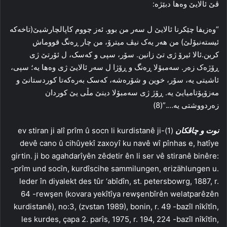
ڤێ ئالایێ وه‌ها دبێژه‌:
“وه‌زیفا چێکرنا ئالایێ ل سه‌ر من بوو. ئه‌ز چووم کاپالچارشیێ(تاخه‌که‌
ئیسته‌نبۆلێ) من هه‌ر یه‌ک نیڤ میترۆ، من چار ڕه‌نگ قووماش
کرین.ئالا ئیرۆ ژی تێ زانین. سۆر، سپی و که‌سک، ل ئۆرتێ ژی
ڕۆژه‌ک زه‌ر. سه‌مبۆلا ڕه‌نگ و ڕۆژا ل سه‌ر ئالایێ ژی وه‌ها یه‌؛ سپی،
ئاشیتی یه‌، سۆر، خوین و شۆره‌شه‌، که‌سک به‌ره‌که‌تا کوردستانێ و
مه‌زۆپۆتامیایێ یه‌. ڕۆژ ژی سه‌مبۆلا دینێ مڵی یێ کوردان
زه‌ردووشتی یه‌….”(8)
نوت و چاڤكان
(1)-ev stiran ji alî prîm û socn li kurdistanê ji
devê cano û cihûyekî zaxoyî ku navê wî pînhas e, hatîye
girtin. ji bo agahdarîyên zêdetir ên li ser vê stiranê binêre:
-prîm und socîn, kurdîscihe sammilungen, erizählungen u.
leder în diyalekt des tûr ‘abîdîn, st. petersbowrg, 1887, r.
64 -rewşen (kovara yekîtîya rewşenbîrên welatparêzên
kurdistanê), no:3, (zvstan 1989), bonin, r. 49 -bazîl nîkîtîn,
les kurdes, çapa 2. parîs, 1975, r. 194, 224 -bazîl nîkîtîn,