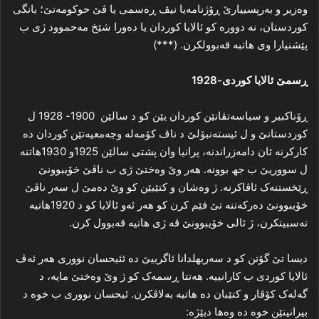
وه‌زیر و به‌رپسییارێ ڕۆژنامه‌یا نیڤ ڕه‌سمی یا ڤێ حوکومه‌تێ؛ بانگی
کوردستان، نه‌ دووره‌ کو ئالایا کوردان یا ده‌ورا شێخ مه‌حموود ژی ب
پێشنیارا وی هاتبه‌ قه‌بوولکرن. (***)
ڕسمێ ئالایا کوردی-1928
ڕۆناکبیر و سیاسه‌تڤانێن کوردان یێن کو د سالێن 1900- 1928 ل
کوردستانێ و ل ئیسته‌نبۆلێ د ناڤ کۆمه‌له‌ وجه‌معیه‌تێن کوردان ده‌
کارکرنه‌ ئان دامه‌زراندنه‌، پرانیا وان پشتی سالێن 1925و 1930هاتنه‌
ل سووریێ ب جھ بوونه‌. هه‌ر وێ وه‌ختێ ژی ب ناڤێ خۆیبوونێ
ڕێخستنه‌ک ئاڤاکرنه‌. ژ وه‌شان و کتێبێن کو وێ ده‌مێ ل سه‌ر ناڤێ
خۆیبوونێ ده‌رکه‌تنه‌ تێ فێم کرن کو هه‌ر ئه‌و ئالایا کو د 1920هاتیه‌
ته‌سبیتکرن، ژ ئالی خۆیبوونێ ڤه‌ ژی هاتیه‌ قه‌بوول کرن.
دیسا تێ گۆتن کو د سه‌ریهلدانا ئاگرییێ ده‌ ئئیحسان نووری هه‌ر ئه‌ڤ
ئالایا کوردی ب کارانییه‌. هه‌تتا ڕسمه‌ک کو ژ وێ وه‌ختێ مایه‌، د
گه‌له‌ک کۆڤار و کتێبان ده‌ هاتیه‌ به‌لاڤکرن. ئیحسان نووری ب خوه‌ د
بیرانینێن خوه‌ ده‌ وه‌ها دبێژه‌: