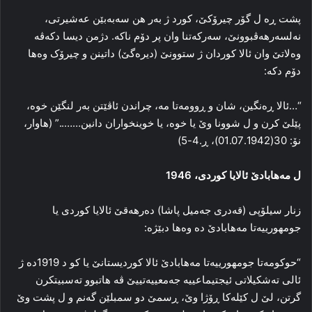
پشت ڕه‌ ل گۆر چیرۆکێ، کورد ژ به‌ر هن سه‌به‌بێن عه‌شیرتی،
نه‌لسه‌رهه‌ڤبوونێ، سه‌رکه‌تنا وان پر دۆم ناکه‌. دژمن دیسا دکه‌ڤه‌
وه‌لاتێ وان ئالا کوردان ژ ستوونێ (دیره‌گێ) داتینن و چیرۆک وه‌ها
دۆم دکه‌:
“…ئالا ڕه‌نگین، شان و ڕوومه‌تا مه‌، چراندن ئاڤێتن به‌ر لنگێن خوه‌،
پێلێ کرن و ل شوونا وێ یا خوه‌، یا خوینخواران دانین……..” (هاوار،
نۆ: 30(01.07.1942)، ڕ.4-5)
ل مه‌هابادێ ئالایا کوردی، 1946
زنار سیلۆپی (قه‌دری جه‌میل پاشا) ده‌رهه‌قێ ئالایا کوردی یا
جومهورییه‌تا مه‌هابادێ ده‌ وه‌ها دبێژه‌:
“حوکومه‌تا جومهورییه‌تا مه‌هابادێ ئالا کوردیستانێ یا کو د 1919ده‌ ژ
ئالی ته‌شکیلاتی ئیجتیماعییه‌ جه‌معییه‌تییێ ڤه‌ هاتبوو ته‌سبیتکرن
گرتن، لێ ل کێله‌کا ڕۆژا وێ، ڕسمێ دو سمبلێن گه‌نم و ل پشت وێ