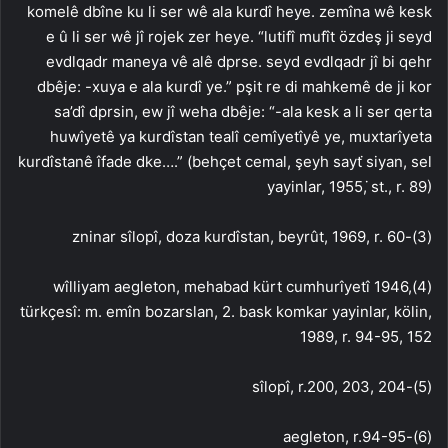
komelê dbîne ku li ser wê ala kurdî heye. zemîna wê kesk
e û li ser wê jî rojek zer heye. “lutifî mufît özdeş ji seyd
evdlqadr maneya vê alê dprse. seyd evdlqadr jî bi qehr
dbêje: -xuya e ala kurdî ye.” pşit re di mahkemê de ji kor
sa’dî dprsin, ew jî weha dbêje: “-ala kesk a li ser qerta
huwîyetê ya kurdîstan tealî cemîyetîyê ye, muxtarîyeta
kurdîstanê îfade dke….” (behçet cemal, şeyh sayt ̇siyan, sel
yayinlar, 1955, ̇st., r. 89)
(3)-zninar sîlopî, doza kurdîstan, beyrût, 1969, r. 60
(4)wîlliyam aegleton, mehabad kürt cumhurîyetî 1946,
türkçesî: m. emîn bozarslan, 2. bask komkar yayinlar, kölin,
1989, r. 94-95, 152
(5)-sîlopî, r.200, 203, 204
(6)-aegleton, r.94-95