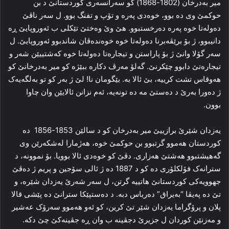
میر به‌درخان (1802-1868) کو سه‌رانسه‌ری کوردستانێ د بن
حوکمێ وی ده‌ بوو، خوه‌دی په‌ره‌ و تۆپ و تفنگ بوو. ل سه‌ر ناڤێ
ده‌وله‌تا خوه‌ په‌ره‌ ده‌رخستبوو. هێ وێ وه‌ختێ تێکلی ب ئه‌وروپایێ ڕه‌
دانیبوو، ژ بۆ برێڤه‌برنا ده‌وله‌تا خوه‌ خوه‌نده‌ڤان شاندبوو ئه‌وروپایێ. ل
سه‌ر گۆلا وانێ ژ بۆ پاراستن و تیجاره‌تا ده‌وله‌تا خوه‌ کەشتییێن شه‌ر و
تیجاره‌تێ دابوو چێکرنێ. گه‌لۆ مه‌رڤ دکاره‌ ببێژه‌ کو میر به‌درخانێ کو
هه‌وقاس تشت کرییه‌، بێ ئالا به‌. بێگومان نا! لێ ژ به‌ر کو تو به‌لگه‌یه‌ک
ژ ده‌ورا به‌رێ د ده‌ستێ مه‌ ده‌ تونه‌یه‌، ئه‌م نزانن ئالایێن وان چاوا
بوون.
یه‌زدان شێرێ برازییێ میر به‌درخان کو د سالێن 1853-1856 ده‌
کوردستان هه‌موو گرتبوو بن حوکمێ خوه‌، هه‌ژمارا له‌شکه‌رێن وی
گه‌هیشتبوو هه‌شتێ هه‌زاری. دڤێ کو خوه‌دی ئالا بوویا. بۆ نموونه‌، د
سترانه‌ک فۆلکلۆری ده‌ کو د 1887 ده‌ ژ ئالی سۆجین و پریم ژ ده‌ڤێ
جهوویه‌کی کوردستانێ هاتییه‌ گرتن، ل سه‌ر شه‌رێ یه‌زدان شێره‌، و
تێ ده‌ په‌یڤا “به‌یراق” ده‌رباس دبه‌. د ده‌ستپێکا سترانێ ده‌ پێشی قالا
پلان و پرۆگراما یه‌زدان شێر تێ کرین، کو ئه‌و هه‌موو سه‌رۆک عه‌شیر
و مه‌زنێن کوردان ل جزیرێ دجڤینه‌ ب وان ڕه‌ جڤینه‌کێ چێ دکه‌.