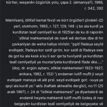
kürtler, weşanên özgürlük yolu, çapa 2. (almaniya?), 1986,
r. 342, 392
(2)-Malmîsanij, bîtlîslî kemal fevzî ve kürt örgütlerî ̇çîndekî
yerî, stokholm, 1993, r. 127, 129, 148 -j bo ala kurdî ya
kurdîstan tealî cemîyetî ku di 1925’an de ku di raporên
̇stîklal mahkemesîyê de navê wê derbas dbe di hn
çavkanîyan de weha hatîye nîvîsîn: “pşitî îfadeya seyîd
evdlqadr, îfadeya kor sa’dî girtin. kor sa’dî di îfadeya xwe
de got ku ala kesk a ku li ser qerta huvîyetê ya kurdîstan
tealî cemîyetîyê ye muxtarîyeta kurdîstanê îfade dke…..”
(doç. dr. ergün aybars, ̇stîklal mahkemelerî 1923-1927,
anikara, 1982, r. 152) “j endaman lutifî mufît ji seyd
evdlqadr maneya vê alê prsî. seyd evdlqadr got: -xuya ye
qeyi ala kurdî ye.” akîs (haftalk aktwalîte dergîsî), no:11 (25
aralk 1967), r. 24 di “îstîklal mahkemesî” ya dîyarbekrê de
endamê heyeta mahkemê lutifî mufît özdeş di nav
belgeyên kurdîstan tealî cemîyetîyê de belgeyeke vê