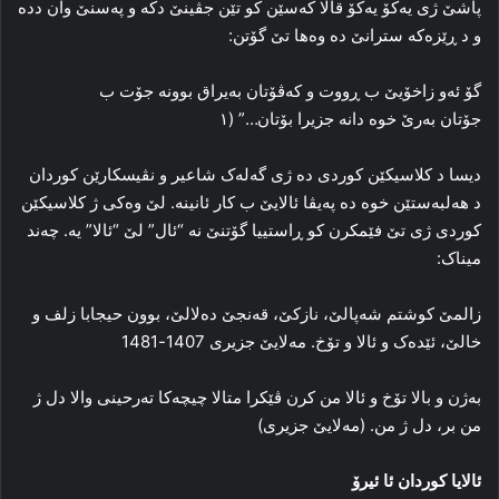
پاشێ ژی یه‌کۆ یه‌کۆ قالا که‌سێن کو تێن جڤینێ دکه‌ و په‌سنێ وان دده‌
و د ڕێزه‌که‌ سترانێ ده‌ وه‌ها تێ گۆتن:
گۆ ئه‌و زاخۆیێ ب ڕووت و که‌ڤۆتان به‌یراق بوونه‌ جۆت ب
جۆتان به‌رێ خوه‌ دانه‌ جزیرا بۆتان…” (۱
دیسا د کلاسیکێن کوردی ده‌ ژی گه‌له‌ک شاعیر و نڤیسکارێن کوردان
د هه‌لبه‌ستێن خوه‌ ده‌ په‌یڤا ئالایێ ب کار ئانینه‌. لێ وه‌کی ژ کلاسیکێن
کوردی ژی تێ فێمکرن کو ڕاستییا گۆتنێ نه‌ “ئال” لێ “ئالا” یه‌. چه‌ند
میناک:
زالمێ کوشتم شه‌پالێ، نازکێ، قه‌نجێ ده‌لالێ، بوون حیجابا زلف و
خالێ، ئێده‌ک و ئالا و تۆخ. مەلایێ جزیری 1407-1481
به‌ژن و بالا تۆخ و ئالا من کرن ڤێکرا متالا چیچه‌کا ته‌رحینی والا دل ژ
من بر، دل ژ من. (مه‌لایێ جزیری)
ئالایا کوردان ئا ئیرۆ