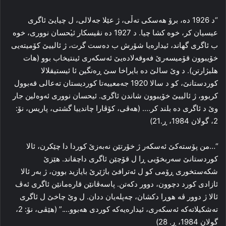
“د 1926 ده‌، برۆ هه‌سکی ته‌ڵی، ژ عێلا جه‌لالی، ل چیایێ ئاگری
عیسیان کر، خوه‌ کشا چیا. د 1927 ده‌ نڤیسکار ئ̇یحسان نووری، خوه‌
ب ئاگری گهاند، ئیداره‌یا شۆرش ب ده‌ست گرت، ژ ئالییێ کۆمیته‌یی
خۆیبوون قۆمیسه‌رێ فه‌وقه‌لاده‌یێ ئه‌سکه‌ری ئینتیخاب بوو (هات
هلبژارتن). د وێ سالێ ده‌ بایراخا سێ ڕه‌نگین ئا ئیستیقلالا
کوردستانێ، کو د سالا 1920 جه‌معییه‌تا کوردیستان ته‌عالی قه‌بوول
کربوو، ژ ئالییێ خۆیبوون شاندن ئاگری. ئیحسان نووری ئه‌وه‌لین جار
وێ د ئاگری ده‌ بلند کر…. (هه‌ڤی، کۆڤارا چاندییا گشتی، پاریس، نۆ:
2، گولان 1984، ڕ.21)
“…من پۆسته‌کێ ئه‌سکه‌ر ژ خۆرتێن نه‌به‌زێ کوردا دا چێکرن، ئالا
کوردستانێ سه‌ربخۆیی ڕا ل قۆچێن ئاگری داچقاند. هێزێ
شکه‌ستخوری ڕۆمی کو ل ئه‌ترافێ باژێرێ بایازید بوون، ژ به‌ر ئالا
ئازادی کورد دچوون، دوور دکه‌تن. پاسه‌ڤانێن قاره‌مانێن ئاگری ئه‌ڤ
ئالا ژ دوور ڤه‌ هوڕا دکشان، چه‌پله‌یان ددان. ل وێ چاخێ ل ئاگری
ته‌شکیلاته‌که‌ ئه‌سکه‌ری، ئیداره‌یه‌که‌ کوردی هه‌بوو….” (هێڤی، نۆ: 2،
گولان 1984، ڕ. 28)