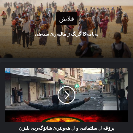
فلاش
پەیامەكا گرنگ ژ مالپەرێ سبەهی
پرۆڤە
ل
سلێمانیێ
و
ل
ھەولێرێ
شانۆگەریێ
بلیزن
پرۆڤە ل سلێمانیێ و ل ھەولێرێ شانۆگەریێ بلیزن