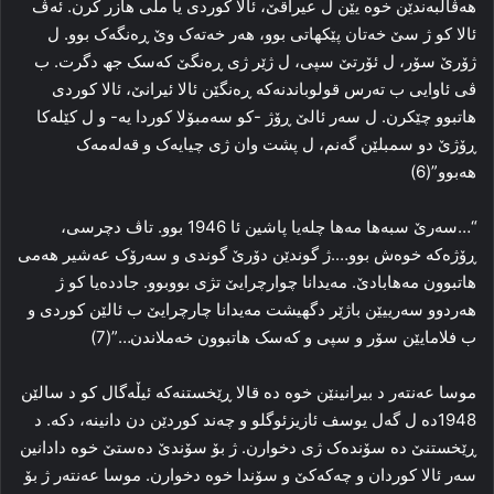
هه‌ڤالبه‌ندێن خوه‌ یێن ل عیراقێ، ئالا کوردی یا ملی هازر کرن. ئه‌ڤ
ئالا کو ژ سێ خه‌تان پێکهاتی بوو، هه‌ر خه‌ته‌ک وێ ڕه‌نگه‌ک بوو. ل
ژۆرێ سۆر، ل ئۆرتێ سپی، ل ژێر ژی ڕه‌نگێ که‌سک جھ دگرت. ب
ڤی ئاوایی ب ته‌رس قولوباندنه‌که‌ ڕه‌نگێن ئالا ئیرانێ، ئالا کوردی
هاتبوو چێکرن. ل سه‌ر ئالێ ڕۆژ -کو سه‌مبۆلا کوردا یه‌- و ل کێله‌کا
ڕۆژێ دو سمبلێن گه‌نم، ل پشت وان ژی چیایه‌ک و قه‌له‌مه‌ک
هه‌بوو”(6)
“…سه‌رێ سبه‌ها مه‌ها چله‌یا پاشین ئا 1946 بوو. تاڤ دچرسی،
ڕۆژه‌که‌ خوه‌ش بوو….ژ گوندێن دۆرێ گوندی و سه‌رۆک عه‌شیر هه‌می
هاتبوون مه‌هابادێ. مه‌یدانا چوارچرایێ تژی بووبوو. جادده‌یا کو ژ
هه‌ردوو سه‌رییێن باژێر دگهیشت مه‌یدانا چارچرایێ ب ئالێن کوردی و
ب فلامایێن سۆر و سپی و که‌سک هاتبوون خه‌ملاندن…”(7)
موسا عەنته‌ر د بیرانینێن خوه‌ ده‌ قالا ڕێخستنه‌که‌ ئیڵه‌گال کو د سالێن
1948ده‌ ل گه‌ل یوسف ئازیزئوگلو و چه‌ند کوردێن دن دانینه‌، دکه‌. د
ڕێخستنێ ده‌ سۆنده‌ک ژی دخوارن. ژ بۆ سۆندێ ده‌ستێ خوه‌ دادانین
سه‌ر ئالا کوردان و چه‌که‌کێ و سۆندا خوه‌ دخوارن. موسا عەنته‌ر ژ بۆ