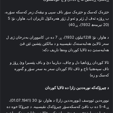
خێزه‌ک که‌سک و خێزه‌ک سۆر ناڤ سپی و نیڤه‌ک زه‌ر که‌سکه‌ سۆره‌،
ب ڕۆژه‌ ئه‌ڤ ل ژێر و ئه‌و ل ژۆر هه‌ره‌کۆل ئازیزان (ب. هاوار، نۆ: 5
(20 تیرمه‌ھ 1932)، ڕ.40)
د هاوار، نۆ: 8(12ئیلۆن 1932)، ڕ. 7 ده‌ در. کامووران به‌درخان ژی ل
سه‌ر ئالایێ هه‌لبه‌سته‌ک نڤیسییه‌ و د مالکێن پێشین ئێن ڤێ
هه‌لبه‌ستێ ده‌ ئالایا کوردان وه‌ها تاریف دکه‌:
ئالا کوردان ڕۆناهیا دل و چاڤ، دیارییا دێ و باڤ پێسیرا وێ ڕۆژ و
تاڤ سپه‌هتیا ئاخ و ئاڤ ئالا کوردان سه‌ر به‌ سه‌ر سۆر و گه‌وره‌
که‌سک و زه‌)
د چیرۆکه‌که‌ نوره‌ددین زازا ده‌ ئالایا کوردان
نووره‌دین ئووسف (نووره‌ددین زازا) د هاوار، نۆ: 30 (01.07.1941)،
ڕ.4-5 ده‌ ب ناڤێ که‌سکه‌سۆر چیرۆکه‌ک نڤیسییه‌. د چیرۆکا خوه‌ ده‌
به‌هسا ده‌ورا شێخ سه‌عیدێ پیران دکه‌ و قالا دبستانا خوه‌ دکه‌، پاشێ