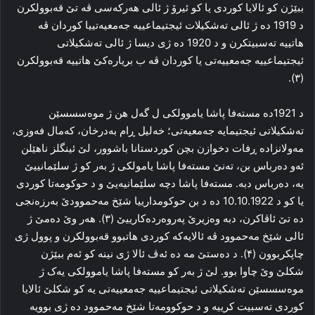
ببێژن کو ئالایا کوردی یا کو ئیرۆ ژ ئالی هه‌رکه‌سی ڤه‌ تێ قه‌بوولکرن
د 1919 ده‌ ژ ئالی ته‌شکیلات ئیجتیماعییه‌ جه‌معیه‌تییا کوردان ڤه‌
هاتییه‌ ته‌سبیتکرن و د 1920 ده‌ ژی دیسا ژ ئالی ته‌شکیلاتی
ئیجتیماعییه‌ جه‌معییه‌تی یا کوردان ڤه‌ ب بریاره‌کێ هاتییه‌ قه‌بوولکرن
(۳).
د 1921ده‌ مسته‌فا پاشا یاموولکی ل گه‌ل هن ژ موه‌سسسێن
ته‌شکیلاتی ئیجتیمایه‌ جه‌معیه‌تی؛ خه‌لیل ڕام به‌درخان، که‌مال فه‌وزی،
مه‌ولانزاده‌ ڕفات دخوازن بچن کوردستانا باشوور، لێ ئینگلز ناهێلن
ئه‌و ده‌رباس بن، ته‌نێ مسته‌فا پاشا یامولکی ژ به‌ر کو ژ سلێمانییێ
یه‌، ده‌رباس دبه‌. مسته‌فا پاشا دچه‌ سلێمانیه‌یێ و د حوکومه‌تا کوردی
یا کو د 10.10.1922 ده‌ د بن حوکومدارییا شێخ مەحموودێ به‌رزه‌نجی
ده‌ تێ ئاڤاکرن، دبه‌ وه‌زیرێ په‌روه‌رده‌کارییێ (۳). هه‌ر وێ ده‌مێ ژ
ئالی شێخ مه‌حموود ڤه‌ ئالایه‌که‌ کوردی هاتبوو قه‌بوولکرن و پوول ژی
چاپکربوون (۴). د ده‌ستێ مه‌ ده‌ ئه‌ڤ ئالا ژی نینە کو ئه‌م ببێژن
شکلێ وێ چاوا بوو. لێ ژ به‌ر کو مسته‌فا پاشا یاموولکی یه‌ک ژ
موه‌سسسێن ته‌شکیلاتی ئیجتیماعییه‌ جه‌معییه‌تی یه‌ کو شکلێ ئالایا
کوردی ته‌سبیت کرییه‌ و د حوکوومه‌تا شێخ مه‌حموود ده‌ ژی بوویه‌