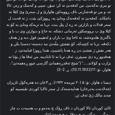
تو مری نه‌که‌تنێ. من که‌فه‌نێ ته‌ کر: سۆر، سپی و که‌سک و زه‌ر، ئالا
ته‌، و من تو ڤه‌شارتی ناڤ ڕووپه‌لێن هاوارێ و ل سه‌رێ وێ کێلا ته‌
داچکاند. که‌فه‌نێ ته‌ که‌فه‌نه‌ک وه‌لێ یه‌، ڕووژکێ بێت، ژ ته‌ ڤه‌بت ل
سه‌ر قه‌لات و باژارێن ته‌ ڕه‌ ل پێل ببت. تربا ته‌ تربه‌که‌ وه‌لێ یه‌ کۆ نه‌
کێلا وێ ب برووسکێن ئه‌زمانی دشکه‌، نه‌ جاخ و دیوارێن وی ب با و
باگه‌رێ هلدوه‌شه‌، نه‌ ئاخا وێ ب باران و له‌هییێ قول دبه‌ و ژ هه‌ڤ
دکه‌ڤه‌. تربا ته‌ کتێبه‌که‌، کۆ نفشێن مڵه‌تێ مه‌ ده‌سته‌-ده‌ستا بکن و
هه‌ر نفش ژ نفشێ دن ڕه‌ هه‌تا پاشییێ، هندا ڕووژا قیامه‌تێ، ژ
هه‌ڤدوو ڕه‌ دێ بسپێرن. ئه‌ڤ تربا ته‌ ئا ئابادینه‌. من ئه‌ڤا ها ژ بۆنا ته‌
بژارت و کۆلاند…..” (“شێخ ئه‌ڤدڕه‌همانێ گارسی چوو ڕه‌همه‌تێ”،
هاوار، نۆ: 11(10.11.1932)، ڕ. 2-3)
دیسا د هاوار، نۆ: ۵ (۲۰ تیرمه‌ه ۱۹۳۲)، ڕ.۴عان ده‌ هه‌ره‌کۆل ئازیزان
(جه‌لاده‌ت به‌درخان) هه‌لبه‌سته‌ک ل سه‌ر ئالایا کوردی نڤیسییه‌ کو
چه‌ند مالک ژێ ئه‌ڤ ئن:
ئالێ کوردان ئالا کوردان د ناڤ ڕۆک چ به‌ده‌و و ب هه‌یبه‌ت ب چار
ڕه‌نگی، ڕه‌نگێن ته‌ چ ده‌لال و چ خوه‌شکۆک