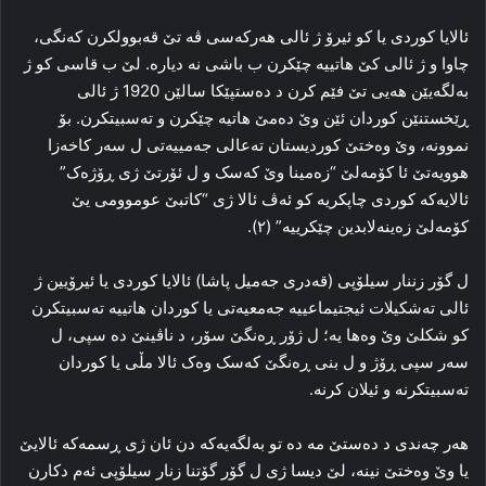
ئالایا کوردی یا کو ئیرۆ ژ ئالی هه‌رکه‌سی ڤه‌ تێ قه‌بوولکرن که‌نگی،
چاوا و ژ ئالی کێ هاتییه‌ چێکرن ب باشی نه‌ دیاره‌. لێ ب قاسی کو ژ
به‌لگه‌یێن هه‌یی تێ فێم کرن د ده‌ستپێکا سالێن 1920 ژ ئالی
ڕێخستنێن کوردان ئێن وێ ده‌مێ هاتیه‌ چێکرن و ته‌سبیتکرن. بۆ
نموونه‌، وێ وه‌ختێ کوردیستان ته‌عالی جه‌مییه‌تی ل سه‌ر کاخه‌زا
هوویه‌تێ ئا کۆمه‌لێ “زه‌مینا وێ که‌سک و ل ئۆرتێ ژی ڕۆژه‌ک”
ئالایه‌که‌ کوردی چاپکریه‌ کو ئه‌ڤ ئالا ژی “کاتبێ عوموومی یێ
کۆمه‌لێ زه‌ینه‌لابدین چێکرییه‌” (۲).
ل گۆر زننار سیلۆپی (قه‌دری جه‌میل پاشا) ئالایا کوردی یا ئیرۆیین ژ
ئالی ته‌شکیلات ئیجتیماعییه‌ جه‌معیه‌تی یا کوردان هاتییه‌ ته‌سبیتکرن
کو شکلێ وێ وه‌ها یه‌؛ ل ژۆر ڕه‌نگێ سۆر، د ناڤینێ ده‌ سپی، ل
سه‌ر سپی ڕۆژ و ل بنی ڕه‌نگێ که‌سک وه‌ک ئالا مڵی یا کوردان
ته‌سبیتکرنه‌ و ئیلان کرنه‌.
هه‌ر چه‌ندی د ده‌ستێ مه‌ ده‌ تو به‌لگه‌یه‌که‌ دن ئان ژی ڕسمه‌که‌ ئالایێ
یا وێ وه‌ختێ نینە، لێ دیسا ژی ل گۆر گۆتنا زنار سیلۆپی ئه‌م دکارن