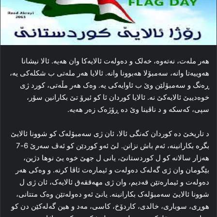
هه‌ر مله‌ت، نه‌ته‌وه‌، خه‌لک و ده‌وله‌ت ئالایه‌کا وان هه‌یه‌. ئالا نیشانا
هه‌وییه‌تا وانه‌، سه‌مبۆلا هه‌بوونا وانه‌. ئالایا هه‌ر مله‌تی ب شکله‌کی یه‌،
ڕه‌نگ و سه‌مبۆلێن وێ ب ئاوایه‌کی یه‌. وه‌ک هه‌ر مڵه‌تی، کورد ژی
خوه‌دییێ ئالایه‌کێ نه‌. ئالایا کوردان ئا کو ئیرۆ تێ بکارانین سۆر،
سپی، که‌سکه‌ و د ناڤینا وێ ده‌ ڕۆژه‌ک زه‌ر هه‌یه‌.
د تاریخێ ده‌ کوردان که‌نگی ئالا، ئان ژی سه‌مبۆله‌ک کو شوونا ئالایێ
بگره‌ بکارانینه‌، ئه‌م باش نزانن. لێ ئه‌و کوردێن کو ئه‌ڤ سه‌رێ 6-7
هه‌زار سالانه‌ کو ل کوردستانێ، یانی ل جهێ خوه‌ یێ نوها دژین،
بێگومان وان ژی گه‌له‌ک ده‌وله‌ت و ئیماره‌ت ئاڤا کرنه‌. و وه‌کی هه‌ر
ده‌وله‌ت و ئیماره‌تێن قه‌دیم، وان ژی مهه‌ققه‌ق ئالایه‌ک، ئان ژی ل
شوونا ئالایێ سه‌مبۆله‌ک بکارانینه‌. یانێ ئه‌و ده‌وله‌تێن وه‌ک متتانی،
هوڕی، سوباری، خالدی، کاردۆخ، کاسی، مه‌د و هین گه‌له‌کێن دن کو