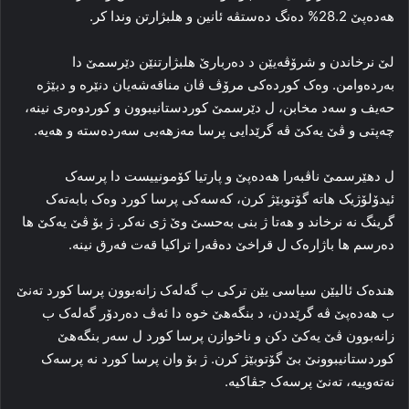
هەدەپێ 28.2% ده‌نگ ده‌ستڤه‌ ئانین و هلبژارتن وندا کر.
لێ نرخاندن و شرۆڤه‌یێن د ده‌ربارێ هلبژارتنێن دێرسمێ دا‌
به‌رده‌وامن. وه‌ک کورده‌کی مرۆڤ ڤان مناقه‌شه‌یان دنێره‌ و دبێژه‌
حه‌یف و سه‌د مخابن، ل دێرسمێ کوردستانیبوون و کوردوه‌ری نینە،
چه‌پتی و ڤێ یه‌کێ ڤه‌ گرێدایی پرسا مه‌زهه‌بی سه‌رده‌سته و ھەیە‌.
ل دهێرسمێ ناڤبه‌را هەدەپێ و پارتیا کۆمونییست دا‌ پرسه‌ک
ئیدۆلۆژیک هاته‌ گۆتوبێژ کرن، که‌سه‌کی پرسا کورد وه‌ک بابه‌ته‌ک
گرینگ نه‌ نرخاند و هه‌تا ژ بنی به‌حسێ وێ ژی نه‌کر. ژ بۆ ڤێ یه‌کێ ها
ده‌رسم ها باژاره‌ک ل قراخێ ده‌ڤه‌را تراکیا قه‌ت فه‌رق نینە‌.
هنده‌ک ئالیێن سیاسی یێن ترکی ب گه‌له‌ک زانه‌بوون پرسا کورد ته‌نێ
ب هەدەپێ ڤه‌ گرێددن، د بنگه‌هێ خوه‌ دا ئه‌ڤ ده‌ردۆر گه‌له‌ک ب
زانه‌بوون ڤێ یه‌کێ دکن و ناخوازن پرسا کورد ل سه‌ر بنگه‌هێ
کوردستانیبوونێ بێ گۆتوبێژ کرن. ژ بۆ وان پرسا کورد نه‌ پرسه‌ک
نه‌ته‌وییه‌، ته‌نێ پرسه‌ک جڤاکیه‌.