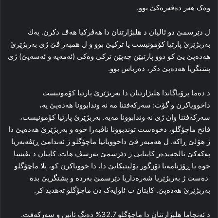
وه‌ک هه‌ر ده‌ڤه‌ره‌کێ بوو.
ل دێرسمێ دو ئالیان د هلبژارتنان دا ھەڤركیا ھەڤ دكرن. یەك
به‌ربژێرێ پارتیا کۆمونیست یا ترکیێ بوو و ل همبه‌ر ڤێ ژی به‌ربژێرێ
هەدەپێ یێ کو دوو پارتیێن چه‌پێن ترکی وه‌کی (ئه‌مه‌پە و ئه‌سەپێ) ژی
پشتگریا هەدەپێ دکر، ده‌رباس بوو.
د ده‌ما پرۆپاگاندا هلبژارتنان دا به‌ربژێرێ پارتیا کۆمونیست
داخوویاکرن و گۆت: سه‌رکه‌فتنا مه‌ نه‌ وندابوونا هەدەپێ یه‌،
سه‌رکه‌فتنا وان ژی نه‌ وندابوونا مه‌یه‌. به‌ربژێرێ پارتیا کۆمونیست،
فاتح ماچۆگلو، دخوه‌ست توندبوونا ناڤبه‌را خوه‌ و به‌ربژێرێ هەدەپێ دا
ژ هۆلێ ڕاکه‌. ل هەمبه‌ر ڤێ داخوویانیا ماچۆگلو ژ ئه‌ندامێ ڕێڤه‌به‌ریا
پەکەکێ ئالحه‌یده‌ر کایتانی ژ دێرسمێ به‌رسڤ هات. کایتان د نڤیسا
خوه‌ یا ڕۆژنامه‌یا ئۆزگور پۆلیتیکایێ دا‌، دا خوویاکرن کو، بلا ماچۆگلو
دەست ژ به‌ربژێریا شه‌ره‌داریا دێرسمێ به‌ردە و پشتگریێ بده‌
به‌ربژێرێ هەدەپێ. کایتان ب ئاوایه‌ک دن ماچۆگلو ته‌هدید کر.
د ئه‌نجاما هلبژارتنان دا ماچۆگلو 32.7% ده‌نگ ئانین و سه‌رکه‌فت.