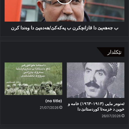
پەکەکێ/
هەدەپێ
دا
وه‌ندا
کرن
ب جەهەپێ دا قازانچکرن ب پەکەکێ/هەدەپێ دا وه‌ندا کرن
تێکلدار
(no title)
ئەنوەر مایی (١٩١٣-١٩٦٣) خامە و
21/07/2026
خوین د خزمەتا کوردستانێ دا
26/07/2026