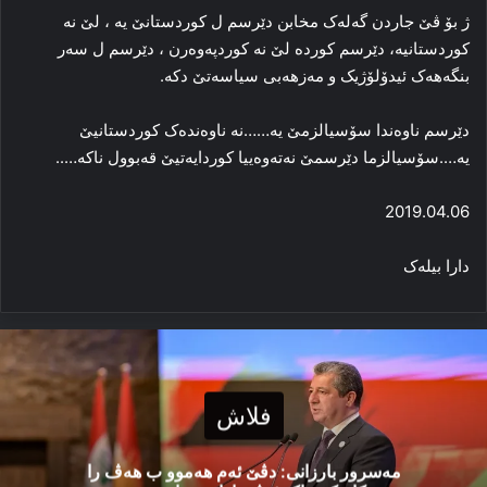
ژ بۆ ڤێ جاردن گه‌له‌ک مخابن دێرسم ل کوردستانێ یه‌ ، لێ نه‌
کوردستانیه‌، دێرسم کورده‌ لێ نه‌ کوردپه‌وه‌رن ، دێرسم ل سه‌ر
بنگه‌هه‌ک ئیدۆلۆژیک و مه‌زهه‌بی سیاسه‌تێ دکه‌.
دێرسم ناوه‌ندا سۆسیالزمێ یه‌……نه‌ ناوه‌نده‌ک کوردستانیێ
یه‌….سۆسیالزما دێرسمێ نه‌ته‌وه‌ییا کوردایەتیێ قەبوول ناكە…..
2019.04.06
دارا بیله‌ک
فلاش
مەسرور بارزانی: دڤێ ئەم هەموو ب هەڤ را