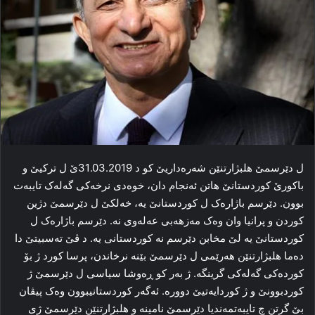
ل دێرسمێ هلبژارتنێن شه‌ره‌داریێ كو د 31.03.2019ێ ل تركیێ و
باكورێ كوردستانێ ھاتن ئەنجام دان، خوه‌دی نرخه‌کی گه‌له‌ک تایبه‌ت
بوون. دێرسم باژاره‌ک ل کوردستانێ یه‌، خه‌لکێ ل دێرسمێ دژین
کوردن و پرانیا وان وه‌ک مه‌زهه‌بی عەله‌وی نه‌. دێرسم باژاره‌ک ل
کوردستانێ یه‌ لێ مخابن دێرسم نه‌ کوردستانی یه‌. د ڤێ ته‌سبیتێ دا
ده‌ما هلبژارتنێن هه‌رێمی ل دێرسمێ بێنه‌ نرخاندن، پرسا کورد ژ بۆ
کورده‌کی گه‌له‌کی گرینگه‌. ژ به‌ر کو ڕه‌وشا سیاسی ل دێرسمێ ژ
کوردبوونێ و ژ کوردایەتیێ دووره‌. ئه‌گه‌ر کوردستانیبوون وه‌ک پیڤان
بێ گرتن چ تایبه‌تمه‌ندیا دێرسمێ نامینه‌ و هلبژارتنێن دێرسمێ ژی