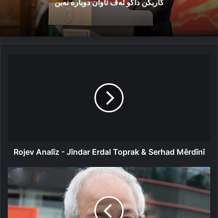
کاربکن داکو ئەڤ تاوان دوبارە نەبن
Rojev
Analîz
-
Jîndar
Erdal
Toprak
&
Serhad
Mêrdînî
Rojev Analîz - Jîndar Erdal Toprak & Serhad Mêrdînî
ب
جەهەپێ
دا
قازانچکرن
ب