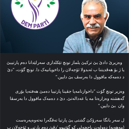
وه‌زیرێ دادێ یێ ترکیێ‌ یلماز تونچ تێکلداری سه‌رلێدانا ده‌م پارتییێ
یا ژ بۆ هه‌ڤدیتنا ب ئەبدولا ئۆجەلان را داخویانیه‌ک دا. تونچ گۆت، “دێ
د ده‌مه‌که‌ ماقوول دا به‌رسڤ بێ دایین.”
وه‌زیر تونچ گۆت “داخوازنامه‌یا جڤینا پارتییا ده‌مێ هه‌فته‌یا بۆری
گەهشته‌ وه‌زاره‌تا مه‌ یا عه‌داله‌تێ. دێ د ده‌مه‌ک ماقوول دا به‌رسڤا
وان بێ دایین.”
ل سه‌ر بانگا سه‌رۆکێ گشتی یێ پارتیا ته‌ڤگه‌را نه‌ته‌وه‌په‌ره‌ست
(مەهەپە) ده‌وله‌ت باحچه‌لی کو گۆتبوو ‘دڤێ ده‌م پارتی و ئۆجەلان ب