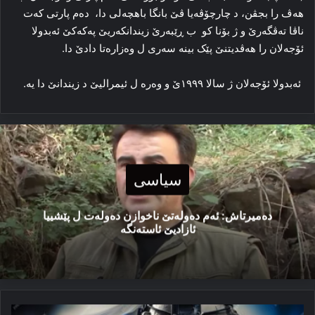
هەڤ را بجڤن، د چارچۆڤەیا ڤێ بانگا باهچەلی دا، ده‌م پارتی که‌ت
ناڤا ته‌ڤگه‌رێ و ژ بۆنا کو ب ڕێبه‌رێ زیندانکەریێ پەکەکێ ئەبدولا
ئۆجەلان را هه‌ڤدیتنێ پێک بینه‌ سه‌ری ل وه‌زاره‌تا دادێ دا.
ئەبدولا ئۆجەلان ژ سالا ۱۹۹۹ێ و وەرە ل ئیمرالیێ د زیندانێ دا یە.
سیاسی
دەمیرتاش: ئەم دەولەتێ ناخوازن دەولەت ل پێشییا
ئازادیێ ئاستەنگە
ئیسرائیل