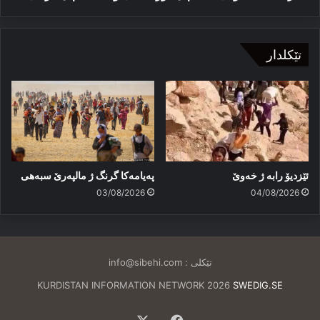
تێکلدار
ئێزدیۆ رابە ژ خەوێ
پەیامەكا گرنگ ژ مالپەرێ سبەهی
03/08/2026
04/08/2026
تێکلی :
info@sibehi.com
KURDISTAN INFORMATION NETWORK 2026
SWEDIG.SE
Facebook
X