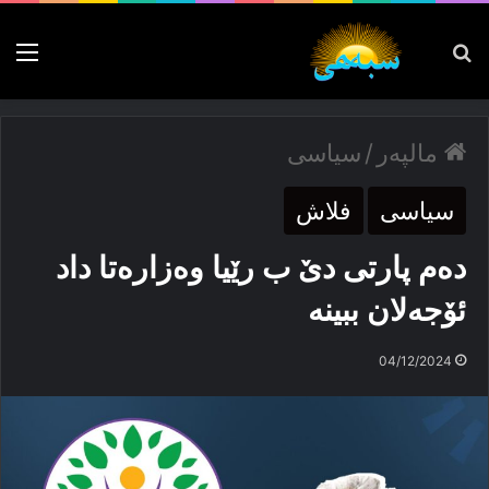
پەیدا بکە
nu
مالپەر
/
سیاسی
سیاسی
فلاش
دەم پارتی دێ ب رێیا وەزارەتا داد
ئۆجەلان ببینە
04/12/2024