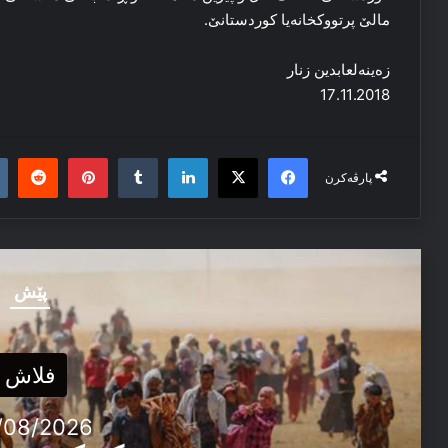
مالێ پرتووکخانه‌یا کوردستانێ.
زه‌ینه‌لعابدین زنار
17.11.2018
it
nterest
Tumblr
LinkedIn
Facebook
X
پارڤەکرن
پێش
فلاش
/08/2026