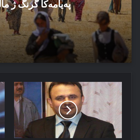
پەیامەكا گرنگ ژ م
03/08/2026
پەیامەكا گرنگ ژ مالپەرێ سبەهی
08/07/2026
پارتی
هە
پەیاما پیرۆزباهییێ بۆ سەرۆکێ هەرێما کوردستانێ
چەوا
کو
دكارە
و
دیوارێ
سی
دێگەلە
ئا
بھەرفینە