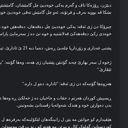
دبێژن، ڕۆژه‌کا تاڤ و گه‌رم یه‌کی خوه‌دیێ چل گامێشان، گامێشێن خ
نشکا ڤه‌ بوویه‌ به‌رف و فرتۆنه‌، ئه‌و چل گامێش ته‌ڤی خوه‌دیێ خوه‌ 
چیرۆکا دن ژی ئه‌ڤه‌: یه‌کی خوه‌دیێ چل ده‌ڤه‌هان، ده‌ڤه‌هێن خوه‌ بر
خوه‌دی زکێ ده‌ڤه‌هه‌کێ قه‌لاشتیه‌ و خوه‌ تێ ده‌ ژ سه‌رمایێ پاراس
پشتی غه‌داری و زۆرداریا چله‌یێ ڕه‌ش، ده‌ما دبه‌ 21 ێ ئادارێ، ئیجار بهار ده‌ست پێ دکه‌.
ژخوه‌ ل سه‌ر بهارێ چه‌ند گۆتنێن پێشیان ژی هه‌نه‌، وه‌ها گۆتنه‌: ”ب
ئێڤارێ.”
هه‌روه‌ها گۆتنه‌که‌ دن ژی ئه‌ڤه‌: ”ئاداره‌، ده‌و ل داره‌.”
ڕیسپیێن کوردان هه‌رتم د جڤات و جاخیان ده‌ ژ خه‌لکێ ڕه‌ وه‌ها د
بدن ده‌وارێن خوه‌ و هندک شه‌واته‌یا زڤستانێ بشه‌وتینن.
هێڤیدارم کو جوانێن مه‌ یێن ل زانینگه‌هان لێکۆلینه‌که‌ به‌رفره‌ھ ل 
کوردستانێ گه‌له‌ک کال و پیرێن مه‌ هه‌نه‌ کو ڕند ب ڤێ مه‌سه‌لێ