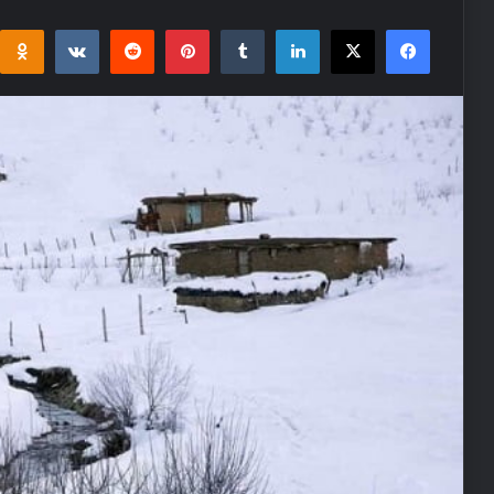
i
takte
Reddit
Pinterest
Tumblr
LinkedIn
Facebook
X