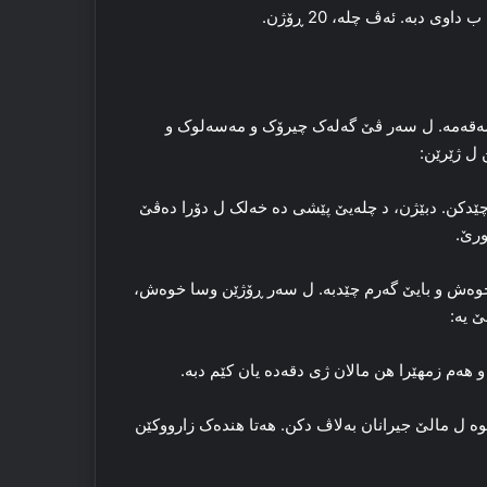
‌قه‌مه‌. ل سه‌ر ڤێ گه‌له‌ک چیرۆک و مه‌سه‌لوک و
ن ل ژێرێن:
 چێدکن. دبێژن، د چله‌یێ پێشی ده‌ خه‌لک ل دۆرا ده‌ڤێ
ورێ.
وه‌ش و بایێ گه‌رم چێدبه‌. ل سه‌ر ڕۆژێن وسا خوه‌ش،
 یه‌:
و هه‌م زمهێرا هن مالان ژی دقه‌ده‌ یان کێم دبه‌.
وه‌ ل مالێ جیرانان به‌لاڤ دکن. هه‌تا هنده‌ک زارووکێن