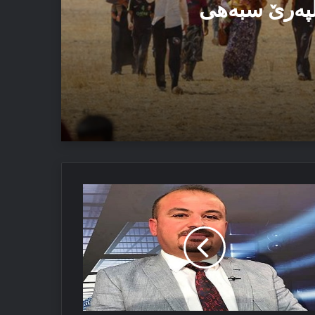
الپەرێ سبەهی
رێما
ردستانێ
اسەتا
بورى