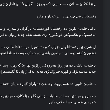
ڕۆژا 20 ێ سباتێ ده‌ست پێ دکه‌ و ڕۆژا 71 یان 18 ێ ئادارێ ژی ب داوی دبه‌. ئه‌ڤ چله‌، 20 ڕۆژن.
زڤستانا د ڤی چله‌یی دا، پر غه‌دار و هاره‌.
د ڤی چله‌یێ داوین ده‌، زڤستانا کوردستانێ پر گران و سه‌رما و سه
له‌قه‌مۆک و پێکه‌نۆکێن فۆلکلۆری ژی هه‌نه‌. ئه‌ڤه‌ چه‌ند ژ وان ئه‌ڤێ
ل هه‌رێمێن زڤستانا وان دژوار، کورد ته‌دوورا خوه‌ د ناڤا مالێ ده‌
ته‌نوورێ کۆم دبه‌، لێ د چله‌یێ پاشی ده‌ خه‌لک خوه‌ دخه‌ ناڤا ته‌نو
د چله‌یێ پاشی ده‌ هن ڕۆژ هه‌روه‌کی ڕۆژێن بهارێ گه‌رمن، وسا خ
چه‌ند مه‌سه‌لۆک و کورته‌چیرۆک ژی هه‌نه‌. یه‌ک ژ وان ئا گامێشقرانێ
د چله‌یێ داوین ده‌ هه‌م پووت و ئالفێ ده‌واران کێم دبه‌ یان دقه‌ده‌ 
د ده‌م و ڕه‌وشێن وسا ده‌ مالبات، ژ بلی گا و چێله‌کان، ده‌وارێن خ
خوه‌ ژی عه‌ینی وسا به‌لاڤ دکن.