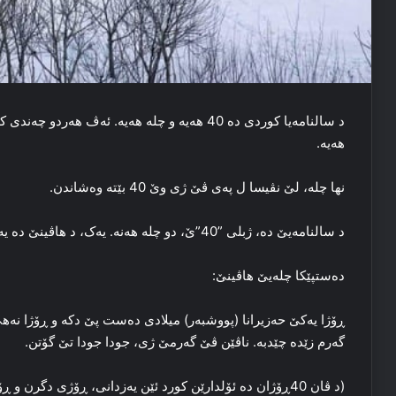
د سالنامه‌یا کوردی ده‌ 40 هه‌یه‌ و چله‌ هه‌یه‌. ئه‌ڤ
هه‌یه‌.
نها چله‌، لێ نڤیسا ل په‌ی ڤێ ژی وێ 40 بێته‌ وه‌شاندن.
د سالنامه‌یێ ده‌، ژبلی ”40”ێ، دو چله‌ هه‌نه‌. یه‌ک، د هاڤینێ ده‌ یه‌ و یه‌ک د زڤستانێ ده‌ یه‌.
ده‌ستپێکا چله‌یێ هاڤینێ:
ڕۆژا یه‌کێ حه‌زیرانا (پووشبه‌ر) میلادی ده‌ست پێ دکه‌ و ڕۆژا نه‌ه
گه‌رم زێده‌ چێدبه‌. ناڤێن ڤێ گه‌رمێ ژی، جودا جودا تێ گۆتن.
(د ڤان 40ڕۆژان ده‌ ئۆلدارێن کورد ئێن یه‌زدانی، ڕۆژی دگرن و ڕۆژا داوین ژی جه‌ژن دکن).