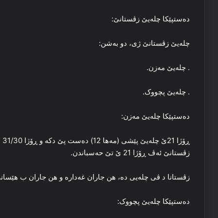
ده‌ستپێکا چله‌یێ زڤستانێ:
چله‌یێ زڤستانێ ژی، دو به‌شن:
. چله‌یێ مه‌زن.
. چله‌یێ پچووک.
ده‌ستپێکا چله‌یێ مه‌زن:
ڕۆ
زڤستانێ ئه‌ڤ ڕۆژا 21 ێ تێ حه‌سباندن.
زڤستانا د ڤی چله‌یی ده‌، هن جاران غه‌داره‌ و هن جاران ب هێسانی
ده‌ستپێکا چله‌یێ پچووک: