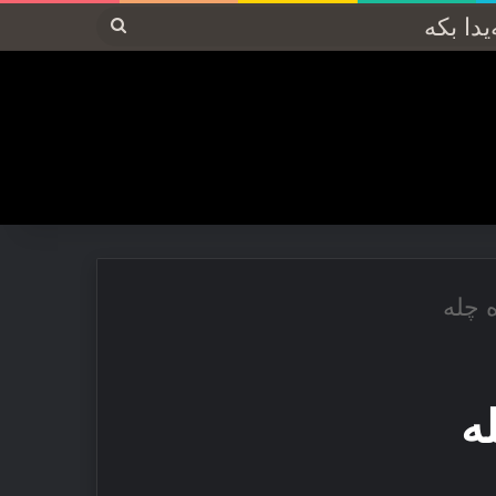
پەیدا
بکە
 چله‌
ه‌