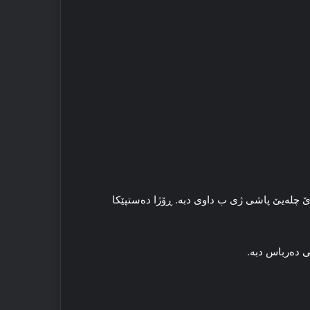
ژا 21ێ چله‌یێ پێشی (مه‌ها 12) ده‌ست پێ دکه‌ و ڕۆژا 31/30 ێ چله‌یێ پاشی ژی ب داوی دبه‌. ڕۆژا ده‌ستپێکا
 ده‌رباس دبه‌.