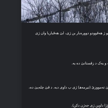
 هه‌ردو چه‌ندی کو ژ هه‌ڤوودو دووره‌بار بن ژی، لێ هه‌ڤباریا وان ژی
ێ ته‌مووزێ (تیرمه‌ھ) ژی ب داوی دبه‌. د ڤێ چله‌یێ ده‌،