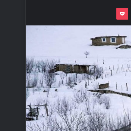
Odnoklassnik
Pocket
VKon