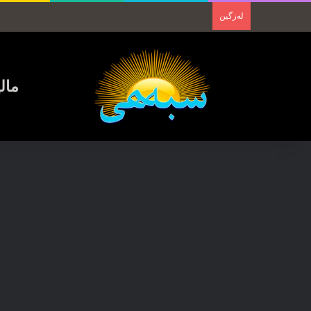
لەزگین
مال