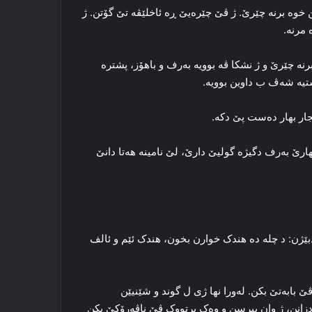
وه‌ برنه‌ چێرێ. ژ ڤێ چێره‌یێ ڕه‌ ئاخلێڤه‌ تێ گۆتن. ژ
مرنه‌.
نه‌ چێرێ و ژ نشکا ڤه‌ بوویه‌ به‌رف و باهۆز، پشتره‌
تیه‌ شه‌ڤ ب داوین بوویه‌.
هارێ به‌رف دگیژه‌ گولیێ دارێ، لێ نامینه‌ هه‌تا دانێ
بێژن: د چله‌ ده‌ هندک خوارن بخون، هندک ئێم و ئالف
ڤێ بابه‌تێ بکن. له‌ورا نها ژی ل گوند و شێنیێن
 دزانن، ژ وان بپرسن و وه‌ک پرتووک ڤێ ناڤه‌رۆکێ بکن