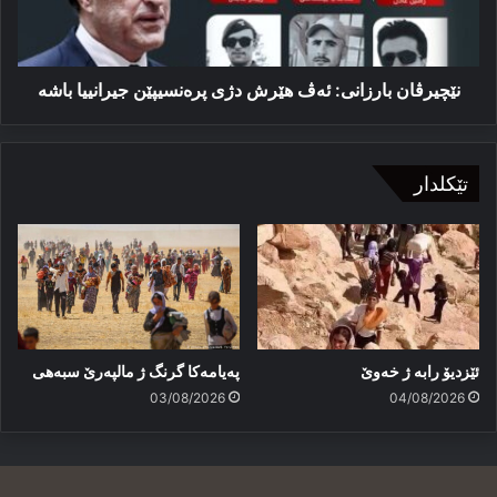
جیرانییا
باشە
نێچیرڤان بارزانی: ئەڤ هێرش دژی پرەنسیپێن جیرانییا باشە
تێکلدار
ئێزدیۆ رابە ژ خەوێ
پەیامەكا گرنگ ژ مالپەرێ سبەهی
03/08/2026
04/08/2026