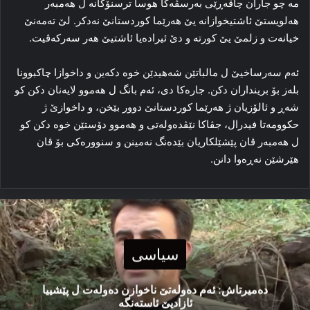
مە چو جاران چاڤەڕێى بەرسڤەکا هوسا ترسنۆکانە ل هەمبەر
هەلویستێ ئاشتیخوازانە یێ هەرێما کوردستانێ نەدکر. لێ تەمەنێ
خیانەت و زلمێ یێ کورتە و دێ ئیرادەیا ئاشتیێ هەر سەرکەڤیت.
ئەم سەرساخیێ ل مالباتێن شەهیدێن خوە دکەین و داخوازا چاکبوونا
بلەز بۆ برینداران دکن. جارەکا دى، ئەم بانگ ل هەموو لایەنان دکن کو
شەڕ و ئالۆزیان ژ هەرێما کوردستانێ دوور بێخن، و داخوازێ ژ
حکوومەتا فیدرال، جڤاکا نێڤدەولەتى و هەموو دۆستێن خوە دکن کو
ل هەمبەر ڤان پێشێلکاریان بێدەنگ نەمینن و سنوورەکى بۆ ڤان
هێرشێن نەڕەوا دانن.
سیاسی
دەمیرتاش: ئەم دەولەتێ ناخوازن دەولەت ل پێشییا
ئازادیێ ئاستەنگە