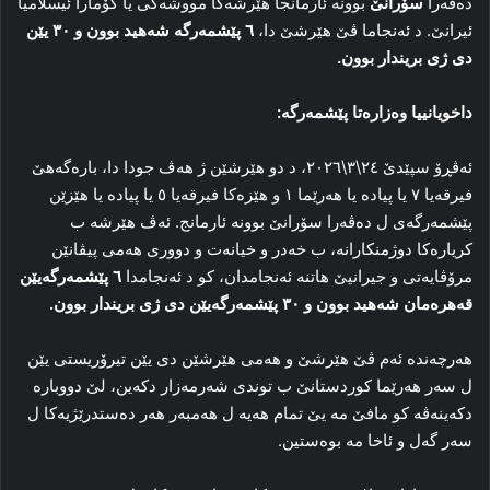
دەڤەرا
سۆرانێ
بوونە ئارمانجا هێرشەکا مووشەکی یا کۆمارا ئیسلامیا
ئیرانێ. د ئەنجاما ڤێ هێرشێ دا،
٦ پێشمەرگە شەهید بوون و ٣٠ یێن
دی ژی بریندار بوون.
داخویانییا وەزارەتا پێشمەرگە:
ئەڤڕۆ سپێدێ ٢٤\٣\٢٠٢٦، د دو هێرشێن ژ هەڤ جودا دا، بارەگەهێ
فیرقەیا ٧ یا پیادە یا هەرێما ١ و هێزەکا فیرقەیا ٥ یا پیادە یا هێزێن
پێشمەرگەی ل دەڤەرا سۆرانێ بوونە ئارمانج. ئەڤ هێرشە ب
کریارەکا دوژمنکارانە، ب خەدر و خیانەت و دوورى هەمی پیڤانێن
مرۆڤایەتى و جیرانیێ هاتنە ئەنجامدان، کو د ئەنجامدا
٦ پێشمەرگەیێن
قەهرەمان شەهید بوون و ٣٠ پێشمەرگەیێن دى ژى بریندار بوون.
هەرچەندە ئەم ڤێ هێرشێ و هەمی هێرشێن دى یێن تیرۆریستى یێن
ل سەر هەرێما کوردستانێ ب توندى شەرمەزار دکەین، لێ دووبارە
دکەینەڤە کو مافێ مە یێ تمام هەیە ل هەمبەر هەر دەستدرێژیەکا ل
سەر گەل و ئاخا مە بوەستین.