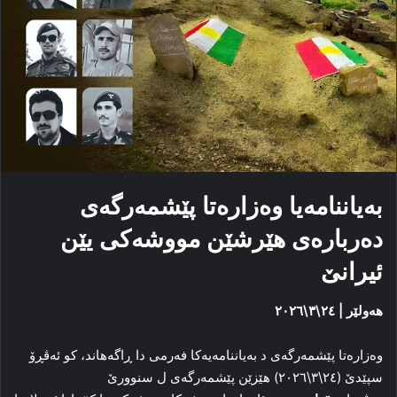
بەیاننامەیا وەزارەتا پێشمەرگەی
دەربارەی هێرشێن مووشەکی یێن
ئیرانێ
هەولێر | ٢٤\٣\٢٠٢٦
وەزارەتا پێشمەرگەی د بەیاننامەیەکا فەرمی دا ڕاگەهاند، کو ئەڤڕۆ
سپێدێ (٢٤\٣\٢٠٢٦) هێزێن پێشمەرگەی ل سنوورێ