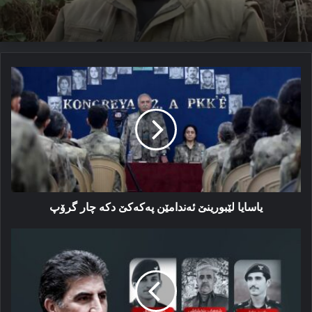
یاسایا
لێبورینێ
ئەندامێن
پەكەكێ
دكە
چار
گرۆپ
یاسایا لێبورینێ ئەندامێن پەكەكێ دكە چار گرۆپ
نێچیرڤان
بارزانی:
ئەڤ
هێرش
دژی
پرەنسیپێن