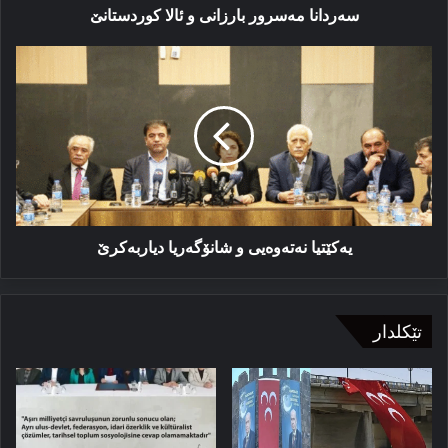
سەردانا مەسرور بارزانی و ئالا کوردستانێ
یەکێتیا
نەتەوەیی
و
شانۆگەریا
دیاربەکرێ
یەکێتیا نەتەوەیی و شانۆگەریا دیاربەکرێ
تێکلدار