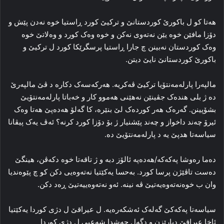
هه‌تا کو ل باکورێ کوردستانێ و ترکیێ کورد ڕاستیا خوه‌ نه‌دن پێش و
دۆزا مافێن خوه‌ یێن نه‌ته‌وی نه‌کن و خوه‌ وه‌ک کورد و وه‌لاتێ خوه‌
وه‌ک کوردستان نه‌بینن چ جارا ڕاستیا پرسگرێکا کورد ل ترکیێ و
باکورێ کوردستانێ نایێ دیتن.
مالپه‌را پارله‌مه‌نتۆیا ترکیێ ڤه‌کریه‌. هه‌رکه‌سه‌ک دکاره‌ د ڤێ مالپه‌رێ
ده‌ ژ بلی هنده‌ک جڤینێن نه‌هێنی هه‌موو کار و خه‌باتا پارله‌مه‌نتۆیێ
بشۆپینن. گه‌ره‌ک هه‌ر کورده‌ک لێ بنێره‌، کا گه‌لۆ هەدەپێ هه‌تا وه‌ک
ئیرۆ چه‌ند داخواز و چه‌ند پێشنیار ژ بۆ دۆزا کورد کرنه‌؟ ئه‌ڤ یه‌ک پیڤانا
سیاسه‌تا هدپێ یه‌ د پارله‌مه‌نتۆیێ ده‌.
ده‌ما رەوشا پەکەکە/هەدەپە ئالۆز دبه‌ و ژ تاقه‌تا خوه‌ دکه‌ڤن، هینگێ
ده‌ست تاڤێژن پرسا کورد. به‌حسا یه‌کێتیا نه‌ته‌وەیی دکن کو چ پێوه‌ندیا
وان ب خوه‌نه‌ته‌وەیه‌تیێ ڤە نینە. ئه‌و نه‌ته‌وەییه‌تیێ ڕه‌د دکن.
سیاسه‌تا پەکەکێ گه‌له‌ک ئه‌شکه‌ره‌یه‌. ل عیراقێ ل دژی کوردا یه‌کێتیا
ئاخا عیراقێ دپارێزن و دگه‌ل حه‌شدا شه‌عبی ل دژی کوردا