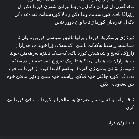
ته‌ڤدگه‌رن. ل ئیرانێ دگه‌ل ڕه‌ژێما ئیرانێ شه‌رێ کوردا دکن. ل
ڕۆژاڤا ناڤێ کوردستانێ وندا دکن و ئالا کوردستانێ قه‌ده‌غه‌ دکن
دگه‌ل عه‌ره‌بان کوردا ژ ئاخا وان دوور تێخن.
ئیرۆ ژی پرسگرێکا کوردا و پرانیا ئالیێن سیاسی کوربوونا وان ئا
سیاسیه‌. ڕاستیا پەکەکێ نابینن . که‌سه‌ک دۆزا خوینا ب هه‌زاران
زارۆک، گه‌نج و شه‌هیدێن کورد ناکه‌. که‌سه‌ک نابێژه‌ به‌رهه‌مێن خوینا
ب هه‌زاران شه‌هیدان چیه‌؟ هه‌تا وه‌ک ئیرۆ چ ده‌ستخستن ده‌ستڤه‌
ئانینه‌. ژ بۆ ڤێ یه‌کێ ژی گه‌ره‌ک یه‌که‌م گازندا کوردا ژ کوردا ب خوه‌
به‌. دڤێ کورد چاڤێن خوه‌ ڤه‌کن، ڕاستیا خوه‌ ببینن و دۆزا مافێن خوه‌
یێن نه‌تەوەیی بکن.
ئه‌ڤ ڕاستیه‌که‌ ل سه‌ر عه‌ردێ یه‌. مالخرابیا کوردا ب ناڤێ کوردا تێ
کرن .
ئەنالیز/ن.فرات