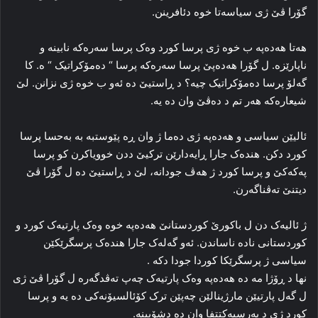
گۆرا ڤێ ژی سیاسه‌تا خوه‌ دئافرینن.
هه‌تا هەدەپە ب خوه‌ ژی پرسا کورد وه‌ک پرسا سه‌ره‌که‌ نابینه‌ و
ناپارێزه‌. ل گۆرا هەدەپێ پرسا سه‌ره‌که‌ پرسا “ ده‌مۆکراتیک “ ه‌. کا
گه‌لۆ پرسا ده‌مۆکراتیک چیه‌؟ د ڕاستیێ ده‌ ئه‌و ب خوه‌ ژی نزانن. لێ
شیعاره‌که‌ هه‌ر تم د ده‌ڤێ وان ده‌ یه‌.
ئالیێن سیاسی و هەدەپە ژی ده‌ما ژ وان ڕه‌ پێوستبه‌ به‌ به‌حسا پرسا
کورد دکن. هنده‌ک جارا ڕایەدارێن ترکیێ ددن خوویاکرن کو پرسا
پەکەکێ و پرسا کورد ژ هه‌ڤ جودانه‌، لێ د ڕاستیێ ده‌ ل گۆرا ڤێ
دیتنێ ته‌ڤناگه‌رن.
ژ ئالیه‌ک دن ل باکورێ کوردستانێ هەدەپە خوه‌ وه‌ک پارتیه‌ک کورد و
کوردستانی نادە ناساندن. ئه‌و گه‌له‌ک جارا هنده‌ک پرسگرێکێن
سیاسی ژ پرسگرێکا کوردا جودا دکه‌ .
نها د ڕۆژا مه‌ ده‌ هەدەپە وه‌ک پارتیه‌ک چه‌پ ته‌ڤدگه‌ره‌ ل گۆرا ڤێ ژی
ل گه‌ل پارتیێن مارژینالێن چه‌پێن ترک کۆئالسیۆنه‌کی ده‌ یه‌ و پرسا
کورد ژی د په‌رسپه‌کتتفا وان ده‌ دشۆپینه‌.