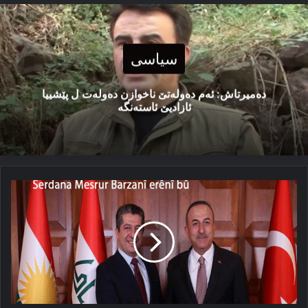
سیاسی
دەمیرتاش: ئەم دەولەتێ ناخوازن دەولەت ل پێشییا
ئازادیێ ئاستەنگە
سەردانا
مەسرور
بارزانی
و
ئالا
کوردستانێ