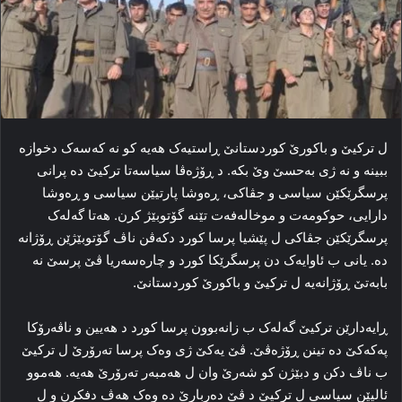
ل ترکیێ و باکورێ کوردستانێ ڕاستیه‌ک هه‌یه‌ کو نه‌ که‌سه‌ک دخوازه‌
ببینه‌ و نه‌ ژی به‌حسێ وێ بکه‌. د ڕۆژه‌ڤا سیاسه‌تا ترکیێ ده‌ پرانی
پرسگرێکێن سیاسی و جڤاکی، ڕه‌وشا پارتیێن سیاسی و ڕه‌وشا
دارایی، حوکومه‌ت و موخاله‌فه‌ت تێنە گۆتوبێژ کرن. هه‌تا گه‌له‌ک
پرسگرێکێن جڤاکی ل پێشیا پرسا کورد دکه‌ڤن ناڤ گۆتوبێژێن ڕۆژانه‌
ده‌. یانی ب ئاوایه‌ک دن پرسگرێکا کورد و چاره‌سه‌ریا ڤێ پرسێ نه‌
بابه‌تێ ڕۆژانه‌یه‌ ل ترکیێ و باکورێ کوردستانێ.
ڕایەدارێن ترکیێ گه‌له‌ک ب زانه‌بوون پرسا کورد د هه‌یین و ناڤه‌رۆکا
پەکەکێ ده‌ تینن ڕۆژه‌ڤێ. ڤێ یه‌کێ ژی وه‌ک پرسا ته‌رۆرێ ل ترکیێ
ب ناڤ دکن و دبێژن کو شه‌رێ وان ل هەمبه‌ر ته‌رۆرێ هه‌یه‌. هه‌موو
ئالیێن سیاسی ل ترکیێ د ڤێ ده‌ربارێ ده‌ وه‌ک هه‌ڤ دفکرن و ل