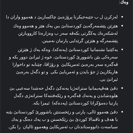
وەك
:
لەزكرن ل ب جێبەجیكرنا پرۆژەیێ چاكسازیێ د ھەموو واران دا
ھێزێن پێشمەرگەیێ كوردستانێ ببن یەك ھێز و ھەموو وەك
لەشكەرەك یەكگرتی بكەڤە سەر ب وەزارەتا كارووبارێن
پێشمەرگە و ھێزێن گرێدایی پارتیان نەمینن.
یەكێتیا نشتمانیا كوردستانێ (یەنەكە)، وەكە یەك ژ ھێزێن
سەرەكی یێن باشوورێ كوردستانێ، خوە ژ ئیرانێ دوور بكە و
ڤەگەرە سەر بەرەیێ ئەمریكایێ و رۆژاڤا، چێنابە تو داخوازا
ھاریكاریێ ژ جۆ بایدن و ئەمریایێ بكی و تو دگەل بەرەیێ
ئیرانێ بی.
دڤێ ھەڤپەیمانیا ستراتەژیا یەنەكێ دگەل حەشدا سەعبی بێ
ھلوەشاندن و یەنەك ڤەگەرە و رێكەفتنەكا ستراتەژی دگەل
پارتیا دەمۆكراتا كوردستانێ (پەدەكە) ئیمزا بكە.
دڤێ ھەموو ئالی، پارتی و رێخستنێن باشوورێ كوردستانێ بێنە
با ھەڤ و ناڤمالا كوردێ بێ رێكخستن و ب یەك دەنگ و یەك
سیاسەت دانووستاندنان ب ئەمریكایێ وھەموو ئالیان را بكن.