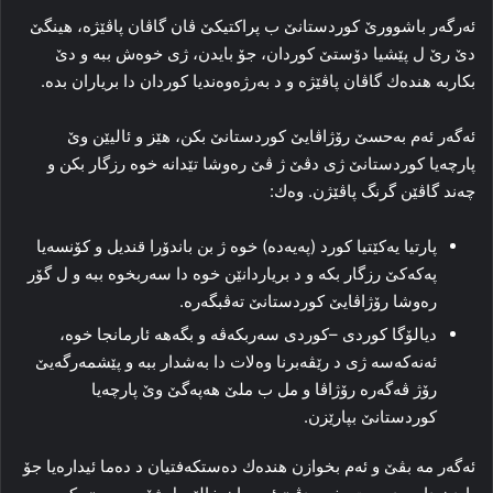
ئەرگەر باشوورێ كوردستانێ ب پراكتیكێ ڤان گاڤان پاڤێژە، ھینگێ
دێ رێ ل پێشیا دۆستێ كوردان، جۆ بایدن، ژی خوەش ببە و دێ
بكاربە ھندەك گاڤان پاڤێژە و د بەرژەوەندیا كوردان دا بریاران بدە.
ئەگەر ئەم بەحسێ رۆژاڤایێ كوردستانێ بكن، ھێز و ئالیێن وێ
پارچەیا كوردستانێ ژی دڤێ ژ ڤێ رەوشا تێدانە خوە رزگار بكن و
چەند گاڤێن گرنگ پاڤێژن. وەك:
پارتیا یەكێتیا كورد (پەیەدە) خوە ژ بن باندۆرا قندیل و كۆنسەیا
پەكەكێ رزگار بكە و د بریاردانێن خوە دا سەربخوە ببە و ل گۆر
رەوشا رۆژاڤایێ كوردستانێ تەڤبگەرە.
دیالۆگا كوردی –كوردی سەربكەڤە و بگەھە ئارمانجا خوە،
ئەنەكەسە ژی د رێڤەبرنا وەلات دا بەشدار ببە و پێشمەرگەیێ
رۆژ ڤەگەرە رۆژاڤا و مل ب ملێ ھەپەگێ وێ پارچەیا
كوردستانێ بپارێزن.
ئەگەر مە بڤێ و ئەم بخوازن ھندەك دەستكەفتیان د دەما ئیدارەیا جۆ