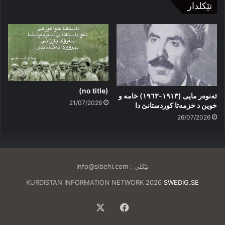
تێکلدار
(no title)
ئەنوەر مایی (١٩١٣-١٩٦٣) خامە و
21/07/2026
خوین د خزمەتا کوردستانێ دا
26/07/2026
تێکلی :
info@sibehi.com
KURDISTAN INFORMATION NETWORK 2026
SWEDIG.SE
Facebook
X