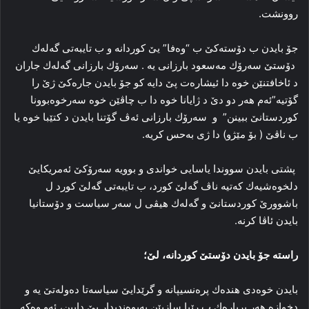
روونشت.
جۆ بایدن ب دۆستەكێ ب “وەفا” یێ كوردانە و ب تایبەتی گەلەك
دۆستێ سەرۆك مەسعود بارزانی یە . سەرۆك بارزانی گەلەك جاران
د ئاخافتنێن خوە دا ئیشارەت پێ دایە كو جۆ بایدن جارەكێ ژێ را
گۆتیە”ئەم ھەر دو دێ د ژایانا خوە دا ب چاڤێن خوە سەرخوەبوونا
كوردستانێ ببینن” و سەرۆك بارزانی ئەڤ گۆتنا بایدن د كتێبا خوە یا
ب ناڤێ ( بۆ مێژو) دا ژی بەحس كریە.
پشتی بایدن سووندا یاسایی خواندی و بوویە سەرۆكێ ئەمریكایێ
دلخوەشیەك كەتیە ناڤ گەلێ كورد، ب تایبەتی گەلێ كورد ل
باشوورێ كوردستانێ و گەلەك ھیڤی ل سەر سیاست و دۆستانیا
بایدن ئاڤا كرنە.
راستە جۆ بایدن دۆستێ كوردانە، لێ؛
بایدن خوەدی ھندەك پرەنسیپانە و گرێدایێ سیاسەتا دەولەتێ یە و
دخوازە ھەر بریارەك ب رێیا سازیێن پەیوەندیدار بێ دایین، ئەو وەكە