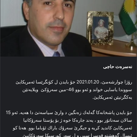
نەسرەت حاجی
رۆژا چوارشەمێ، 2021.01.20 جۆ بایدن ل كۆنگرێسا ئەمریكایێ
سووندا یاسایی خواند و ئەو بوو 46-مین سەرۆكێ ویلایەتێن
یەكگرتیێن ئەمریكایێ.
جۆ بایدن پاشخانەكا گەلەك زەنگین د وارێ سیاسەتێ دا ھەیە. ئەو 15
سالان سەناتۆر بوو ، یەند جارەكا خوە ژ بۆ پۆستا سەرۆكاتیا
ئەمریكایێ كاندید كریە و جیگرێ سەرۆك باراك ئۆباما بوو. ھەتا كو
ئیسال گەھشتە قەسرا سپی و ل سەر كورسیكا سەرۆكاتیێ