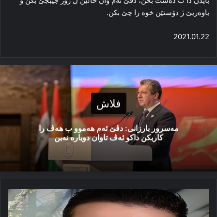
بایدن دا ب دەست بخن، دڤێ ئەم وان خالێن ل ژۆر جیبجێ بكن و
باوەریێ ژ دۆستێن خوە را چێ بكن.
2021.01.22
فلاش
مەسرور بارزانی: دڤێ ئەم هەموو ب هەڤ را
کاربکن داکو ئەڤ تاوان دوبارە نەبن
به‌ڵگه‌نامەیێن
دیرۆكى
دناڤبه‌را