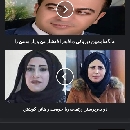
ڤه‌شارتنێ
و
پاراستنێ
دا
به‌ڵگه‌نامەیێن دیرۆكى دناڤبه‌را ڤه‌شارتنێ و پاراستنێ دا
دو
به‌رپرسێن
ڕێڤه‌به‌ریا
خوه‌سه‌ر
هاتن
کوشتن
دو به‌رپرسێن ڕێڤه‌به‌ریا خوه‌سه‌ر هاتن کوشتن