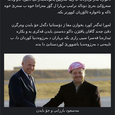
سەرۆكێ بەرێ دونالد ترامپ بریارا ل گۆر مەزاجا خوە ب سەرێ خوە
ناكە و ناخوازە ئالۆزیان كوورتر بكە.
لەورا ئەگەر كورد بخوازن مفا ژ دۆستانیا دگەل جۆ بایدن وەرگرن
دڤێ چەند گاڤان پاڤێژن داكو دەستێ بایدن ڤەكری بە و بكارە
ئیدارەیا قەسرا سپی رازی بكە بریاران د بەرژوەدنیا كوردان دا، ب
تایبەتی د بەرژوەندیا باشوورێ كوردستانێ دا بدە.
مەسعود بارزانی و جۆ بایدن