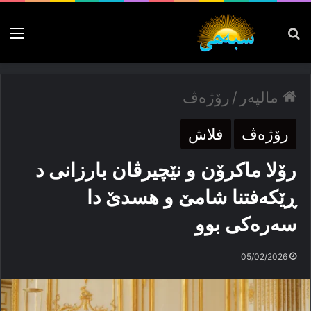
پەیدا بکە
nu
مالپەر
/
رۆژەڤ
رۆژەڤ
فلاش
رۆلا ماکرۆن و نێچیرڤان بارزانی د
ڕێکه‌فتنا شامێ و هسدێ دا
سەرەکی بوو
05/02/2026