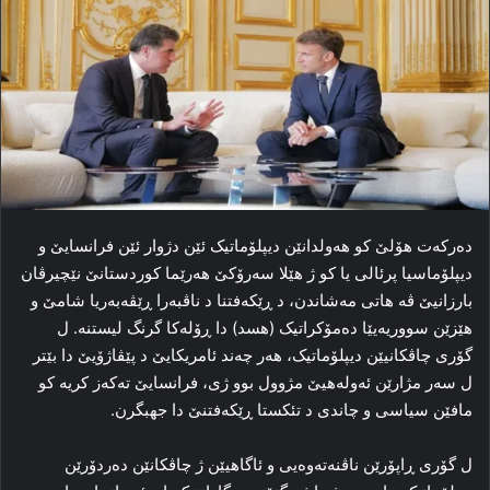
ده‌رکه‌ت هۆلێ کو هه‌ولدانێن دیپلۆماتیک ئێن دژوار ئێن فرانسایێ و
دیپلۆماسیا پرئالی یا کو ژ هێلا سه‌رۆکێ هه‌رێما کوردستانێ نێچیرڤان
بارزانیێ ڤه‌ هاتی مه‌شاندن، د ڕێکه‌فتنا د ناڤبه‌را ڕێڤه‌به‌ریا شامێ و
هێزێن سووریه‌یێا ده‌مۆکراتیک (هسد) دا ڕۆله‌کا‌ گرنگ لیستنه‌. ل
گۆری چاڤکانیێن دیپلۆماتیک، هه‌ر چه‌ند ئامریکایێ د پێڤاژۆیێ دا بێتر
ل سه‌ر مژارێن ئه‌وله‌هیێ مژوول بوو ژی، فرانسایێ تەکەز کریه‌ کو
مافێن سیاسی و چاندی د تئکستا ڕێکه‌فتنێ دا جهبگرن.
ل گۆری ڕاپۆرێن ناڤنه‌ته‌وه‌یی و ئاگاهیێن ژ چاڤکانێن ده‌ردۆرێن