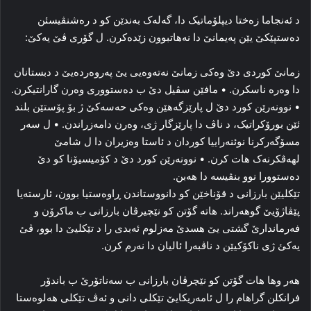
د ئه‌نجاما زه‌ختا دیپلۆماتیک دا، گه‌له‌ک به‌ندێن کو د رەشنڤیسئن
ده‌ستپێکێ یێن په‌یمانێ دا نه‌هاتبوون زێده‌کرن. ل گۆری ڤێ یه‌کێ:
زمانێ کوردی دێ وه‌کی زمانێ نه‌ته‌وه‌یی یێ په‌روه‌رده‌یێ د دبستانان
دا وه‌ره‌ ناسکرن. • مافێن سڤیل دێ ب ده‌ستووری وه‌رن گارانتیکرن.
• نوونه‌رێن کورد دێ ل پارێزگه‌هێن وه‌کی حه‌سه‌کێ ژ بۆ پۆستێن بلند
ئێن بورۆکراتیک، د ناڤ دا پارێزگار ژی، وه‌رن دامەزراندن. • ل سه‌ر
مسۆگه‌رکرنا نوئنەراییا کوردان د ئاستا وه‌زیران دا ل شامێ
لهه‌ڤکرنه‌ک هات کرن. • نوونه‌رێن کورد دێ د کۆمیسیۆنا کو دێ
ده‌ستوورا نوو بنڤیسه‌ دا هەبن.
تێکلیێن بارزانی د قۆناخێن کو دانووستاندن ڕاوه‌ستیا بوون، ئارستەیا
پێڤاژۆیێ گوهه‌راند. هاته‌ گۆتن کو نێچیرڤان بارزانی ب ماکرۆن و
فه‌رماندارێ گشتی یێ هسدێ مەزلوم ئه‌بدی را د تێکلیێ دا بوو، ڤئ
یه‌کئ ژی ناکۆکیێن د ناڤبه‌را ئالیان دا نه‌رم کرن.
هه‌ر وها هات گۆتن کو نێچرڤان بارزانی ب سه‌ناتۆرێ ب باندۆر
فرانکلن گراهام را ل ئامه‌ریکایێ تێکلی دانی و ئه‌ڤ تێکلی هه‌لوه‌ستا