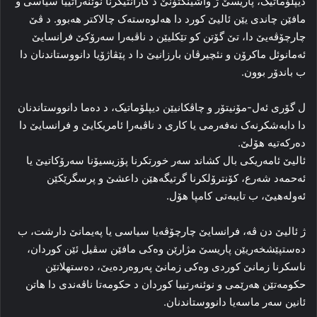
دیپلۆماتیک، پاریسێ ژ واشینگتۆنێ د گارانتیکرنا نوئنەراتییا سیاسی و
مافێن چاندی یێن ئالیێ کورد دا هه‌لوه‌سته‌ک چالاکتر هەبوو. د ڤێ
چارچۆڤه‌یێ دا، تێ گۆتن کو تێکلیێن د ناڤبه‌را سه‌رۆکێ فرانسایێ
ئه‌مانوئل ماکرۆن و نئچیرڤان بارزانیێ دا د پێڤاژۆیا دانووستاندنان دا
ب باندۆر بوون.
ل گۆری ئەل-مۆنیتۆر و چاڤکانیێن دیپلۆماتیک، د ده‌ما دانووستاندنان
دا دابه‌شکرنه‌ک نه‌فه‌رمی یا کاری د ناڤبه‌را ئامریکایێ و فرانسایێ دا
ده‌رکه‌تیه‌ هۆلێ.
ئالیێ ئامه‌ریکی بال کشاند سه‌ر خورتکرنا پۆزیسیۆنا سه‌رۆکاتیێ یا
ئه‌حمه‌د شەرع، کۆنترۆلکرنا گرتیگه‌هێن داعشێ و پرسگرێکێن
ئه‌وله‌هیێ، ب تایبه‌تی کامپا هۆل.
ژ ئالیێ دن ڤه‌، فرانسایێ چارچۆڤه‌یا سیاسی یا په‌یمانێ دارشت، ب
ده‌ستپێشخه‌ریێن پاریسێ مژارێن وه‌کی مافێن سڤیل ئێن کوردان،
ناسکرنا زمانێ کوردی وه‌کی زمانێ په‌روه‌رده‌یێ، ده‌ستهلاتێن
حکومه‌تێن هه‌رێمی و نوئنەرتییا کوردان د حکومه‌تا ناڤه‌ندی دا هاتن
ئانین سه‌ر ماسه‌یا دانووستاندنان.