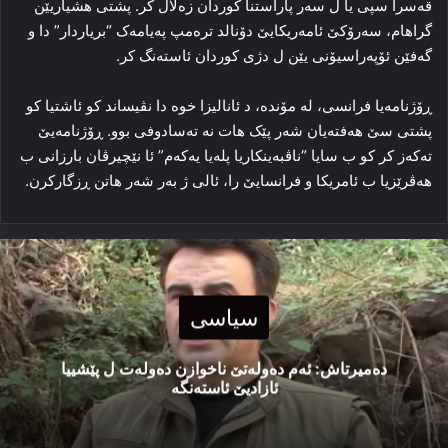
قه‌سرا سپی یا ل سه‌ر پاراستنا کوردان زه‌لال کر. پشتی هشیاریێن
گراهام، سه‌رۆکێ ئامه‌ریکایێ دۆنالد ترەمپ په‌یامه‌ک “بریاردار” دا و
گه‌فێن ئۆپه‌راسیۆنی یێن ل دژی کوردان ئاسته‌نگ کر.
ڕۆژنامه‌یا فرانسی، له‌ مۆنده‌، د ئانالیزا خوه‌ دا نڤیساند کو ئاشتیا کو
پشتی سێ هه‌فته‌یان شه‌ر پێک هات نه‌ ته‌سادوفی بوو. ڕۆژنامه‌یێ
ته‌که‌ز کر کو ب سایا “ناڤبه‌ینکاریا پله‌یا یه‌که‌م” ئا نێچیرڤان بارزانی ب
هه‌ڤرێزیا ب ئامریکا و فرانسایێ را، ئالی ژ به‌ر شه‌ر هاتن ڕزگارکرن.
سیاسی
دەمیرتاش: ئەم دەولەتێ ناخوازن دەولەت ل پێشییا
ئازادیێ ئاستەنگە