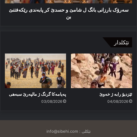
پابەندی
رێکەفتنێ
سەرۆک بارزانی بانگ ل شامێ و حسدێ کر پابەندی رێکەفتنێ
بن
بن
تێکلدار
ئێزدیۆ رابە ژ خەوێ
پەیامەكا گرنگ ژ مالپەرێ سبەهی
03/08/2026
04/08/2026
تێکلی :
info@sibehi.com