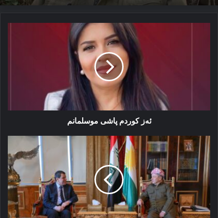
ئەز
كوردم
پاشی
موسلمانم
ئەز كوردم پاشی موسلمانم
سەرۆک
بارزانی
بانگ
ل
شامێ
و
حسدێ
کر