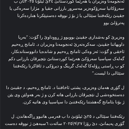
ئه‌نجومه‌نا وه‌زیران یا هه‌رێما کوردستانێ ۲٤ێ ئیلۆنا ۲۰۲٥ئان ب
سه‌رۆکاتیا سه‌رۆکوه‌زیر مەسرور بارزانی جڤیا و مژارا سه‌ره‌کی‌ یا
جڤینێ رێکەفتنا سێئالی یا ژ بۆ ژ نووڤه‌ ده‌ستپێکرنا هنارده‌کرنا
په‌ترۆلێ بوو
وه‌زیرێ کو به‌شداری جڤینێ بووبوو ژ ڕووداوێ را گۆت: “به‌ریا
داویهاتنا جڤینێ، سه‌کره‌ته‌رێ ئه‌نجومه‌نا وه‌زیران د. ئامانج ڕه‌حیم
ئاخڤی و گۆت: ئەز وه‌کی ئامانج ڕه‌حیم و شانده‌یا دانووستاندنکار،
گه‌له‌ک سپاسیا سه‌رۆکێ هه‌رێما کوردستانێ نێچیرڤان بارزانی دکم
کو ب ڕاستی ڕۆله‌کا‌ گه‌له‌ک گرینگ و دیرۆکی د ئاڤاکرنا رێکەفتنا
سێئالی دا لیست.”
ل گۆری هه‌مان وه‌زیری، پشتی ئاخافتنا د. ئامانج ڕه‌حیم، د جڤینێ دا
ده‌ستخوه‌شی ل نێچیرڤان بارزانی هاته‌ کرن و ژ به‌ر هه‌ولێن وی یێن
ژ بۆنا بئامانج گەهشتنا رێکەفتنێ دا سپاسییا وی هاتیه‌ کرن.
رێکەفتنا سێئالی د ۲٥ێ ئیلۆنێ دا ب فه‌رمی هاتبوو ڕاگەهاندن. ل
گۆری په‌یمانێ، دێ رۆژا ٢٧\٩\٢٠٢٥ سائه‌ت ٦سبه‌هێ ژ نووڤه‌ ده‌ست