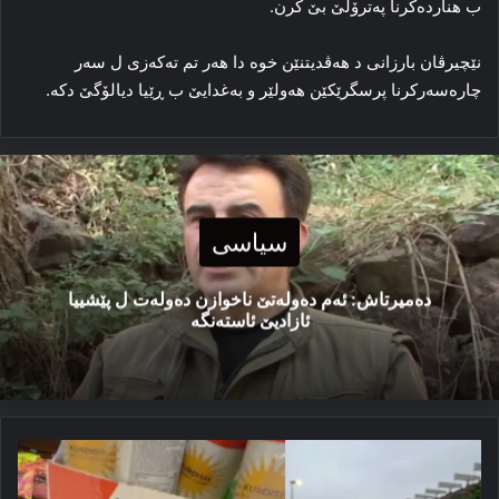
ب هنارده‌کرنا په‌ترۆلێ بێ کرن.
نێچیرڤان بارزانی د هه‌ڤدیتنێن خوه‌ دا هه‌ر تم ته‌که‌زی ل سه‌ر
چاره‌سه‌رکرنا پرسگرێکێن هه‌ولێر و به‌غدایێ ب ڕێیا دیالۆگێ دکه‌.
سیاسی
دەمیرتاش: ئەم دەولەتێ ناخوازن دەولەت ل پێشییا
ئازادیێ ئاستەنگە
کوردیش
ئه‌نه‌رگی
درینک