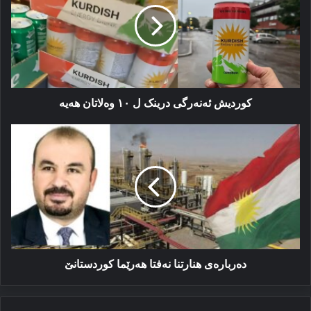
ل
١٠
وەلاتان
هەیە
کوردیش ئه‌نه‌رگی درینک ل ١٠ وەلاتان هەیە
دەربارەى
هنارتنا
نەفتا
هەرێما
کوردستانێ
دەربارەى هنارتنا نەفتا هەرێما کوردستانێ