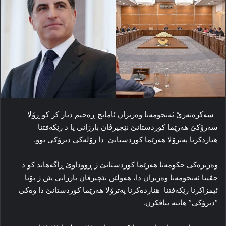
سه‌کره‌ته‌رێ ئه‌نجومه‌نا وه‌زیران ئامانج ڕه‌حیم دیار کر کو ڕۆلا
سه‌رۆکێ هه‌رێما کوردستانێ نێچیرڤان بارزانی یا د رێکەفتنا
هناردکرنا په‌ترۆلا هەرێما کوردستانێ دا رۆلەکی دیرۆکی بوو.
وه‌زیره‌کی حکومه‌تا هه‌رێما کوردستانێ ژ ڕووداوێ ڕاگەهاند کو د
جڤینا ئه‌نجومه‌نا وه‌زیران دا، هه‌ولێن نێچیرڤان بارزانی یێن ژ بۆنا
ئیمزاکرنا رێکەفتنا هنارده‌کرنا په‌ترۆلا هەرێما کوردستانێ دا وه‌کی
“دیرۆکی” هاتنه‌ بناڤکرن.