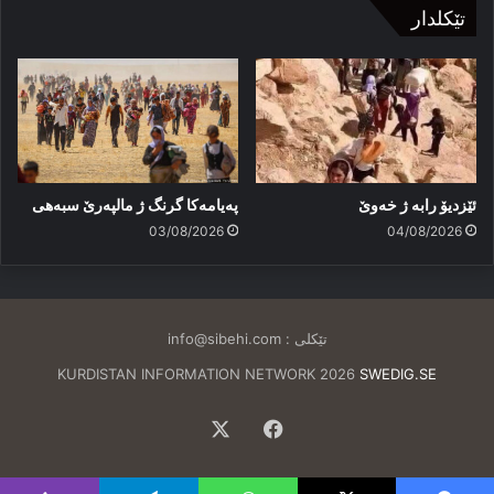
تێکلدار
ئێزدیۆ رابە ژ خەوێ
پەیامەكا گرنگ ژ مالپەرێ سبەهی
03/08/2026
04/08/2026
تێکلی :
info@sibehi.com
KURDISTAN INFORMATION NETWORK 2026
SWEDIG.SE
Facebook
X