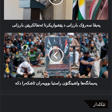
ئەنفالکریێن
بارزانی
پەیڤا سەرۆک بارزانی د پێشوازیکرنا ئەنفالکریێن بارزانی
پەیمانگەها
واشینگتۆن
راستیا
بوویەران
ئاشکەرا
دکە
پەیمانگەها واشینگتۆن راستیا بوویەران ئاشکەرا دکە
تێکلدار