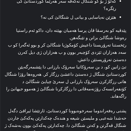
گه‌لۆ ژ بۆ کو شنگال نه‌که‌ڤه‌ سه‌ر هه‌رێما کوردستانێ کی
رێگره‌؟
هێزێن نه‌یاسایی و بیانی ل شنگالێ کی نه‌؟
پێدڤیە کو به‌رسڤا ڤان پرسا هه‌میان بهێته‌ دان، داکو ئه‌م راستیا
ره‌وشا شنگالێ بزانن و تێبگەهن.
رێخستنا ته‌رۆریستا داعیش کۆمکوژیا شنگالێ کر و بوو ئەگەرا کو ب
سه‌د هه‌زاران ئێزدی کۆچبەر بوون و ب هەزاران ژی دیل کەرن
دەستێ تەرۆریستێن داعش.
تێ زانین کو، د بن سه‌رۆکاتیا سه‌رۆک بارزانی دا پێشمه‌رگه‌یێن
کوردستانێ شنگال ژ ده‌ستێ داعشێ رزگار کر. هه‌روه‌ها رۆژا شنگال
هاتی رزگارکرن سه‌رۆک بارزانی ل سه‌رێ چیایێ شنگالێ د
کۆنفه‌رانسه‌ک رۆژنه‌مه‌ڤانی دا رزگارکرنا شنگالێ ژ هه‌موو جیهانێ را
راگەهاند.
پشتی ره‌فه‌راندوما سه‌رخوه‌بوونا کوردستانێ، ئارتێشا ئیراقێ دگه‌ل
حه‌شدا شه‌عبی و ملیسێن شیعه‌ و هنده‌ک چه‌کدارێن پەکەکێ جاردن
شنگال ڤه‌گرتن و که‌تن شنگالێ دا. چه‌کدارێن پەکەکێ بوون به‌شه‌ک ژ