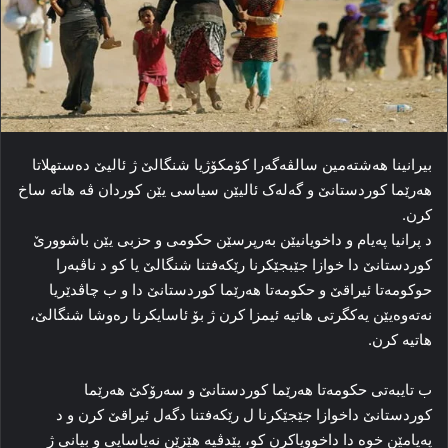
بیرانینا هەشتەمین سالڤه‌گه‌را کۆمکۆژیا شنگالێ ژ ئالیێ ده‌ستهلاتا
هه‌رێما کوردستانێ و گه‌له‌ک ئالیێن سیاسی یێن کوردان ڤه‌ هاته‌ ساخ
کرن.
د پرانیا پەیام و داخویانیێن به‌رپرسێن حکومی و حزبی یێن باشوورێ
کوردستانێ دا خوازا جێبجێکرنا رێکەفتنا شنگالێ یا کو د ناڤبەرا
حوکومه‌تا ئیراقێ و حکومەتا هەرێما کوردستانێ دا و ب چاڤدێریا
نەتەوەیێن یەکگرتی هاتیە ئیمزا کرن ژ بۆ ئاسایکرنا رەوشا شنگالێ،
هاتیە کرن.
ب تایبەتی حکومه‌تا هه‌رێما کوردستانێ و سه‌رۆکێ هه‌رێما
کوردستانێ داخوازا جێجێکرنا ل رێکەفتنا دگه‌ل ئیراقێ کرن و د
پەیامێن خوە دا داخوویاکرن کو، پێدڤیە هێزێن نه‌یاسایی و بیانی ژ