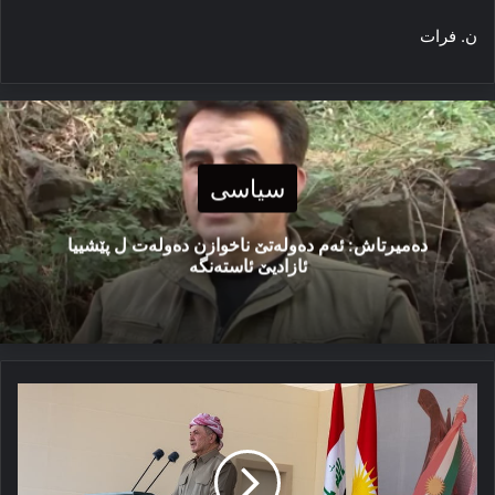
ن. فرات
سیاسی
دەمیرتاش: ئەم دەولەتێ ناخوازن دەولەت ل پێشییا
ئازادیێ ئاستەنگە
پەیڤا
سەرۆک
بارزانی
د
پێشوازیکرنا