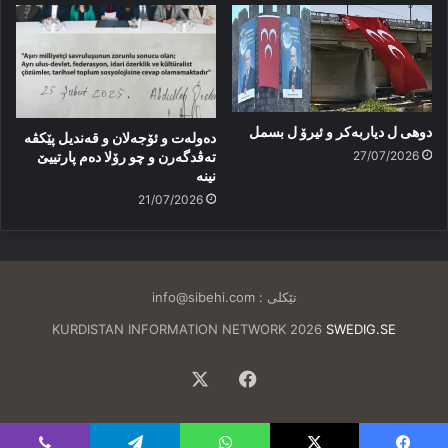
دوهی ل دیاربەکر و ئیرۆ ل بسمل
دەولەت و ئۆجەلان و قەندیل پێکڤە
27/07/2026
تەڤدگەرن و چو رۆلا دەم پارتییێ
نینە
21/07/2026
تێکلی :
info@sibehi.com
KURDISTAN INFORMATION NETWORK 2026
SWEDIG.SE
Facebook
X