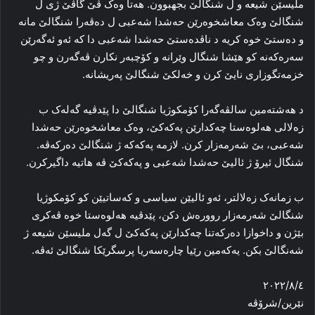
ملیسێن شیعه‌ و ل شنگالێ بجهبوون. هه‌تا وه‌ک ڤێ گاڤێ ژی ل
شنگالێ وه‌ک معاشخوه‌رێن حه‌شدا شه‌عبی ل ده‌ڤه‌را شنگالێ مانە
و دەستێ خوە کریە د ناڤدەستێ حەشدا شەعبی دا کە ئەو ئەگەرێن
سەرەکەنە کو هێشا شنگال وێرانه‌ و کۆچبەر نکارن ڤه‌گه‌رن و چو
خزمه‌تگوزاری نایێ کرن و خه‌لکێ شنگالێ په‌ریشانه‌.
د هەشتەمین سالڤه‌گه‌را کۆمکوژیا شنگالێ دا پێدڤیە گه‌له‌ک ب
زه‌لالی هه‌لوه‌ستا چه‌کدارێن پەکەکێ، وه‌ک معاشخوەرێن حه‌شدا
شه‌عبی، بێ شه‌رمه‌زار کرن. لازمە پەکەکە ژ شنگالێ ده‌رکه‌ڤه‌.
شنگال ئیرۆ ژ ئالیێ حه‌شدا شه‌عبی و پەکەکێ ڤه‌ هاتیه‌ داگیرکرن.
ب زمانه‌ک زه‌لالتر، ئه‌و ئالیێن سیاسی و که‌ساتیێن کو کۆمکوژیا
شنگالێ شەرمەزار روورەش دکن، پێدڤیە هه‌لوه‌ستا خوه‌ ڤه‌کری
بێژن و داخوازا ده‌رکه‌تنا چه‌کدارێن پەکەکێ ل گه‌ل ملیسێن شیعه‌ ژ
شه‌نگالێ بکن. یه‌که‌مین رێیا چاره‌سه‌ریا پرسگرێکا شنگالێ ئه‌ڤه‌.
٢٠٢٢/٨/٤
نێرین/شرۆڤه‌