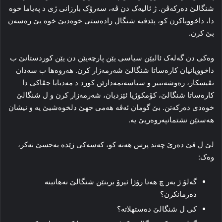
شنگالێ ده‌رکه‌ڤن. ژ ئالیه‌ک دن ڤە، سه‌رۆک بارزانی ژی د په‌یاما خوه‌
دا، داخوویاکرن کو، پێدڤیە شنگال راده‌ستی خوه‌دیێ خوه‌ یێ ره‌سه‌ن
بێ کرن.
وه‌کی دن گه‌له‌ک ئالیێن سیاسی یێن پارچەیێن دن یێن کوردستانێ ب
داخوویانیان کارەساتا شنگالێ شه‌رمه‌زار کرن. هه‌روه‌ها ب سه‌دان
نڤیسکار، ره‌وشه‌نبیر و سیاسه‌تمه‌دارێن کورد د مه‌دیایا جڤاکی دا
کارەساتا شنگالێ، کۆمکوژیا ئێزدیان، شه‌رمه‌زار کرن و ل شنگالێ
خوه‌دی ده‌رکه‌تن. بێ گومان ئه‌ڤە هه‌می جهێ دلخوه‌شیێ یه‌ و نیشان
هه‌ستێن نشتمانپه‌روه‌ریێ یه‌.
لێ ل ڤێ ده‌رێ چەند پرس هه‌نه‌ کو، که‌سه‌کی زێدە به‌حسێ نه‌کر،
وەک:
گه‌لۆ ژ بەر چ هەتا رۆژا ئیرۆ برینێن شنگالێ نەهاتینە
ده‌رمانکرن؟
کی ل شنگالێ ده‌ستهلاتە؟