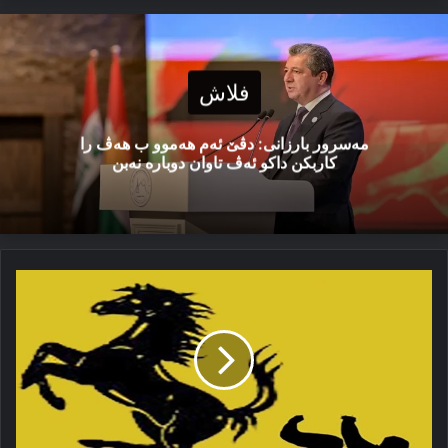
فلاش
مەسرور بارزانی: دڤێ ئەم هەموو ب هەڤ را
کاربکن داکو ئەڤ تاوان دوبارە نەبن
سوارێ
هه‌سپێ
خه‌لکێ
تم
په‌یا
یه‌