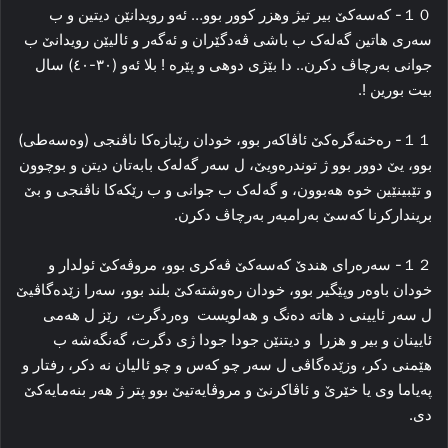
１０- کەسەکێ بیر تیژ وهزر کوور بوو… ئەو رویدانێن دیتین و ب
سەری هاتین گەلەک ب باشی ڤەدگێران و ئەگەر و ئالیێن رویدانێ ب
جوانی بەرچاڤ دکرن.. دا بێژی دوهی و پێرە ! بلا ئەو (٣٠-٤٠) سال
بیت بورین !.
１１- رەخنەگرەکێ ئاڤاکەر بوو، خودان رێبازەکا ناڤنجی (وەسەطی)
بوو، یێ دوور بوو ژ توندرەویێ، ل سەر گەلەک بابەتان دیتن و بوچوون
و تێبینێین خوە هەبوون، و گەلەک ب جوانی و ب رێکەکا ناڤنجی و بێ
بریندارکرنا کەسێ بەرامبەر بەرچاڤ دکرن.
１２- سەرەرای هندێ کەسەکێ ڤەکری بوو، مروڤەکێ ئولدار و
خودان باوەر وپێگیر بوو، خودان رەوشتەکێ بلند بوو، سەرا زێدەگاڤیێ
ل سەر ئایینی د هاتە دەنگ و هەلویست وەردگرت، رێز ل هەمی
ئایینان و بیر و هزرا و دیتنێن جودا جودا ژی دگرت، گەنگەشە ب
هێمنی دکر، وزێدەگاڤی ل سەر چو کەس و چو ئالیان نە دکر، رفتار و
پەیاما وی یا خێرێ و ئاڤاکرنێ و مروڤایەتیێ بوو پتر ژ هەر بنەمایەکێ
دی.