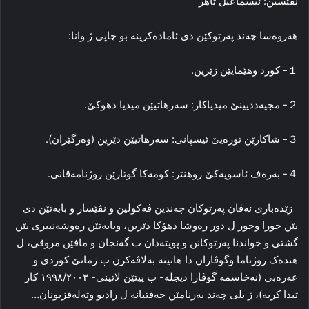
نڤێسین: ئیسماعیل تاهر
هەروەسا چەند پەرتوکێن دی ئامادەکرینە بو چاپی ژ وانا:
１- کورد وهێمایێن زێرین.
２- مجیەددیینێ میدیاکار: سەرهاتیێن میدیا دهوکێ.
３- شاکارێن تورەیێ ئیسپانی: سەرهاتیێن دێرین (وەرگێران).
４- بەرەف ئاسویەکێ روهنتر: کومەکا گوتارێن روژنامەڤانی.
زێدەباری ئەڤان پەرتوکان چەندین ڤەکولین و نڤێسار و بابەتێن دی
یێن جورا وجور ل دور رەوشا دهۆکا دێرین، وبابەتێن رەوشەنبیری یێن
گشتی و خواندنا پەرتوکانن و پویتەدان ب گەنجان و مافێن مروڤی، ل
هندەک روژناما وگوڤاران دا هاتینە بەلاڤەکرن ب زمانێ کوردی و
عەرەبی (نەخاسمە گوڤارا دیجلە- ب پیتێن لاتینی- ١٩٩٨/٢٠٠٣ کار
تیدا کریە)، ژ بلی چەند بەرنامێن حەفتیانە ل رادیو وتەلەفزیونان…