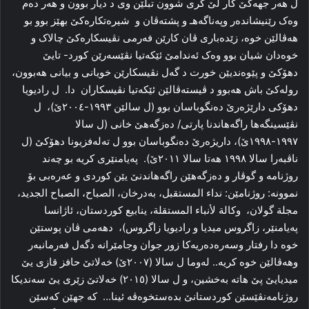
ل هەر جهەکێ کار لێ کری شوون تبلێن وی د دیار بوون و هەر دەم
وەک رێنیشاندەر وپەناگەهـ و پشتەڤان و شیرەتکارەکێ بهێز بوو بو
هەڤالێن خوە، زێدەباری ڤان کارێن فەرمی نڤیسکارەکێ چالاک و
خوەدان شیان بوو وەک ئەندامێ ئێکەتیا نڤێسەرێن کورد- تایێ
دهۆکێ و پێوەندیێن خورت د گەل نڤیسکارێن خویانی و بیانی هەبوون،
رولەکێ باش هەبوو د ڤیستەڤالێن ئێکەتیا نڤیسکاران دا. ل رادیویا
دهۆکی دارێژەرێ دەنگوباسان بوو (ل سالێن ١٩٩٣-٢٠٠٤ێ)، ل
نڤێسینگەها راگەهاندنا پارتی/ دەزگەهێ خانی (ل سالا
١٩٩٧-١٩٩٨ێ)، داریژەرێ دەنگوباسان بوو ل تەلەفزیونا دهۆکێ (ل
ناڤبەرا سالا ١٩٩٨ هەتا سالا ٢٠١١ێ). پەیامنێری کریە بو چەند
روژنامە و گوڤار و دەزگەهێن راگەهاندنێ یێن کوردی و عەرەبی بۆ
نموونە: روژنامێن: نداء المستقبل، بەدرخان، الصباح، الصباح الجدید،
مجلة گولان، وکالة لأنباء المستقلة، ینابیع کوردستان، ئاژانسا
پەیامنێر، زاگروس میدیا و رادیویا زاگروس)، دهەمی ڤان پوستێن
خوە دا رفتار وسەرەدەریەکا زور جوان وجامێرانە دگەل فەرمانبەر
وهەڤالێن خوە کریە.. لەوما ل سالا (٢٠٠٧ێ) خەلاتێ حافز قازی یێ
میدیایێ پێ هاتە بەخشین، و ل سالا (٢٠١٥) خەلاتێ زێری یێ سەندیکا
روژنامەنڤێسێن کوردستانێ بدەستخوەڤە ئینا… کە جهێن کەسێن