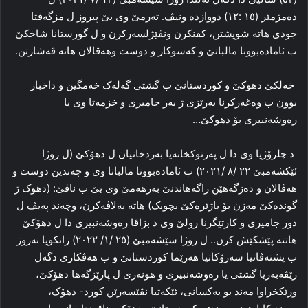
دەمژمێر (١٥ :١٢) دووازدە ونیڤ. تەرمێ وی یێ پیروز ل مزگەفتا
جودی هاتە شویشتن، کفنکرن ونڤێژلسەرکرن و ل گورستانا شاخکێ
ب ئامادەبوونا مالباتێ و کەسوکار و دوست وهەڤالان هاتە ڤەشارتن.
خەلکێ دهوکێ و کوردستانێ ب گشتی گەلەک خەمگین و داخبار
بوون ب وەغەرکرنا بەرێزی ژ بەر جامیری و خزمەتا وی یا
رەوشەنبیری بۆ دهوکێ…
د چلرۆژیا وی دا ل پەرتوکخانەیا بەردخانیان ل دهۆکێ (ل روژا
ئێکشەمبێ ٢٢ /٨ /٢٠٢١) ب ئامادەبوونا مالباتا وی و چەندین دوست و
هەڤالان و دەزگەهێن راگەهاندنێ بەرهەمێ وی یێ ب ناڤێ: (دهوک ژ
گوندەکێ مەزن بۆ باژێرەکێ بچویک) هاتە بەلاڤەکرن، وچەند پەیڤ ل
دور جامیری و کارتێگرنا رولێ وی د بزاڤا رەوشەنبیری دا ل دهۆکێ
هاتنە پێشکێش کرن.. ل روژا سێشەمبێ (٢٥ /١/ ٢٠٢٢) زانکویا نەروز
ب پشتەڤانیا سەرۆکاتیا هەرێما کوردستانێ و ب هەڤکاری دگەل
رێڤەبەریا گشتی یا رەوشەنبیری و هونەری ل پارێزگەها دهۆکێ،
ورێکخراوا مەند بو یەکسانی، ئێکەتیا نڤێسەرێن کورد- دهۆک،