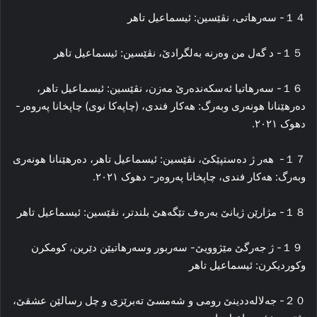
１４- سەرهاتی، نڤێسین: ئیسماعیل تاهر
１５- د گەل من وەرنە بەلگرادێ، نڤێسین: ئیسماعیل تاهر
１６- سەرهاتیا ئەسکەندەرێ مەزن، نڤێسین: ئیسماعیل تاهر،
دەرهێنانا هونەری وبەرگ: هەکار فندی، (چاپەکا نوی) چاپخانا پەروەر-
دهوک ٢٠٢١.
１７- هەر ژ دەستپێکێ، نڤێسین: ئیسماعیل تاهر، دەرهێنانا هونەری
وبەرگ: هەکار فندی، چاپخانا پەروەر- دهوک ٢٠٢١.
１８- مژارێن ژیانێ بەرەف تێگەهێ بلندتر، نڤێسین: ئیسماعیل تاهر
１９- ژ جەرگێ مێژوویێ- سەربور وسەرهاتیێن دێرین، کومکرن
وکوردیکرن: ئیسماعیل تاهر
２０- جەلالەددینێ رومی و شەمسێ تەبرێزی و چل رسالێن عشقێ،