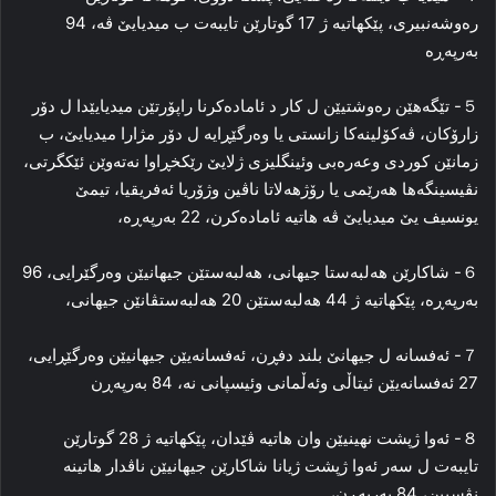
ره‌وشه‌نبیرى، پێكهاتیه‌ ژ 17 گوتارێن تایبه‌ت ب میدیایێ ڤه‌، 94
به‌رپه‌ڕه‌
５- تێگه‌هێن ره‌وشتیێن ل كار د ئاماده‌كرنا راپۆرتێن میدیایێدا ل دۆر
زارۆكان، ڤه‌كۆلینه‌كا زانستى یا وه‌رگێڕایه‌ ل دۆر مژارا میدیایێ، ب
زمانێن كوردى وعه‌ره‌بى وئینگلیزى ژلایێ رێكخڕاوا نه‌ته‌وێن ئێكگرتى،
نڤیسینگه‌ها هه‌رێمى یا رۆژهه‌لاتا ناڤین وژۆریا ئه‌فریقیا، تیمێ
یونسیف یێ میدیایێ ڤه‌ هاتیه‌ ئاماده‌كرن، 22 به‌رپه‌ڕه‌،
６- شاكارێن هه‌لبه‌ستا جیهانى، هه‌لبه‌ستێن جیهانیێن وه‌رگێرایى، 96
به‌رپه‌ڕه‌، پێكهاتیه‌ ژ 44 هه‌لبه‌ستێن 20 هه‌لبه‌ستڤانێن جیهانى،
７- ئه‌فسانه‌ ل جیهانێ بلند دفڕن، ئه‌فسانه‌یێن جیهانیێن وه‌رگێڕایى،
27 ئه‌فسانه‌یێن ئیتاڵى وئه‌ڵمانى وئیسپانى نه‌، 84 به‌رپه‌ڕن
８- ئه‌وا ژپشت نهینیێن وان هاتیه‌ ڤێدان، پێكهاتیه‌ ژ 28 گوتارێن
تایبه‌ت ل سه‌ر ئه‌وا ژپشت ژیانا شاكارێن جیهانیێن ناڤدار هاتینه‌
نڤسیین، 84 به‌رپه‌ڕن،