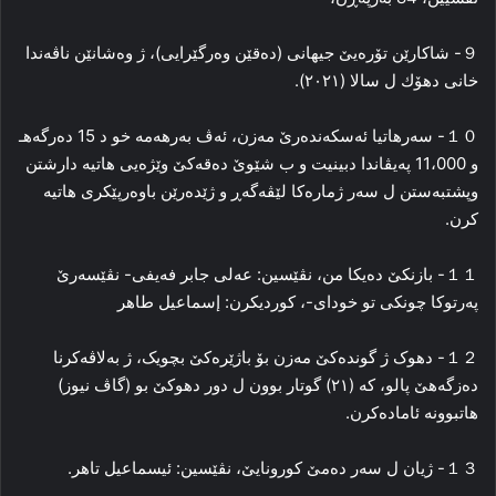
９- شاكارێن تۆره‌یێ جیهانى (دەقێن وەرگێرایی)، ژ وه‌شانێن ناڤه‌ندا
خانى دهۆك ل سالا (٢٠٢١).
１０- سه‌رهاتیا ئه‌سكه‌نده‌رێ مه‌زن، ئه‌ڤ به‌رهه‌مه‌ خو د 15 ده‌رگه‌هـ
و 11،000 په‌یڤاندا دبینیت و ب شێوێ ده‌قه‌كێ وێژه‌یى هاتیه‌ دارشتن
وپشتبه‌ستن ل سه‌ر ژماره‌كا لێڤه‌گه‌ڕ و ژێده‌رێن باوه‌رپێكرى هاتیه‌
كرن.
１１- بازنکێ دەیکا من، نڤێسین: عەلی جابر فەیفی- نڤێسەرێ
پەرتوکا چونکى تو خودای-، کوردیکرن: إسماعیل طاهر
１２- دهوک ژ گوندەکێ مەزن بۆ باژێرەکێ بچویک، ژ بەلاڤەکرنا
دەزگەهێ پالو، کە (٢١) گوتار بوون ل دور دهوکێ بو (گاڤ نیوز)
هاتبوونە ئامادەکرن.
１３- ژیان ل سەر دەمێ کورونایێ، نڤێسین: ئیسماعیل تاهر.