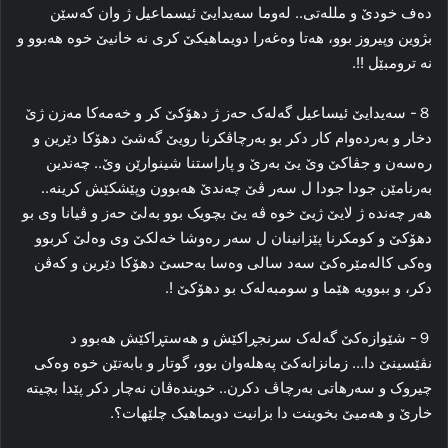
دەف خودێ و مللەتی.. لەوما سەیدایێ ئیسماعیل ژ وان کەسێن
بژوین وپیروز بوو، هەتا وەغەرا دویماهیکێ کری نە خانیێ خوە هەبوو و
نە ترومبێل !!.
８- سەیدایێ ئیساعیل گەلەک حەز ژ دهۆکێ کر و خەمەکا مەزن ژێ
دخار و بەردەوام کار دکر بو بەرچاڤکرنا رویێ گەشێ دهۆکا دێرین و
رەسەن و جڤاکێ وێ یێ بەرێ و پاراستنا شینوارێن وێ.. چەندین
بەرنامێن جودا جودا ل سەر ڤێ چەندێ هەبوون وپێشکێش کرینە..
هەر چەندە ژ لایێ ژیێ خوە ڤە یێ بچویک بوو بەلێ حەز و ڤیانا وی بو
دهۆکێ و کومکرنا پێزانینان ل سەر رەوشا خەلکێ وی وەلێ کربوو
وەکی کالەمێرەکێ سەد سالی وەسا بەحسێ دهۆکا دێرین و کەڤن
دکر، و ببوویە هێما و سومبەلەک بو دهۆکێ !.
９- شێوازەکێ گەلەک سرنجڕاکێش و هەستڕاکێش هەبوو د
نڤێسینێ دا… زمانزانەکێ پەهلەوان بوو، گوتار و بابەتێن خوە وەکی
چیروک و سەرهاتی بەرچاڤ دکرن.. خویندەڤان نەچار دکر پێدا بچیتە
خارێ و هەمیێ بخوینت دا بزانیت دویماهیک چلێهات؟.