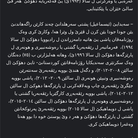
عەرەبی یا وەرگرتی ل سالا (١٩٩٣ێ) یێ ڤەگەریایە دهۆکێ هەر ڤێ
سالێ خێزان یا پێکئینایی.
– سەیدایێ (ئیسماعیل) پشتی سەرهلدانێ چەند کارێن راگەهاندنێ
یێن جودا جودا یێن کرن ل ڤێرێ ول وێرا هە!، وکارێ کری وەک
روژنامەڤان پاشی یێ هاتیە دامەزراندن ل رادیوویا دهۆکێ (ل سالا
١٩٩٤)، فەرمانبەر ل رێڤەبەریا گشتی یا رەوشەنبیری و هونەری ل
پارێزگەها دهۆکێ (ل سالا ١٩٩٦ێ)، وهاتە هەلبژارتن ب (٧٥) دەنگان
وەک سکرتێری سەندیکایا رۆژنامەڤانێن کوردستانێ- تایێ دهۆکێ (ل
سالێن ٢٠٠٨-٢٠١٢)، و دگەل هندێ بوویە رێڤەبەرێ سەنتەرێن
رەوشەنبیری وتیپێن هونەری (ل سالێن ٢٠٠٩- ٢٠١٢)، پاشی بوویە
جێگرێ رێڤەبەری چاپ وبەلاڤەکرنی ل پارێزگەها دهوکێ (ل سالێن
٢٠١٢-٢٠١٤)، پاشی بوویە رێڤەبەڕی کارگێریا رێڤەبەریا گشتی یا
رەوشەنبیری وهونەری ل پارێزگەها دهۆکێ (ل سالێن ٢٠١٤-٢٠١٥)،
پاشی ل دویماهیکێ (ل سالا ٢٠١٥) بوویە رێڤەبەرێ پەرتوکخانێن
گشتی ل پارێزگەها دهۆکێ و هەر د وێ پوستێ خوە دا بوو هەتا
وەغەرا دویماهیکێ کری.