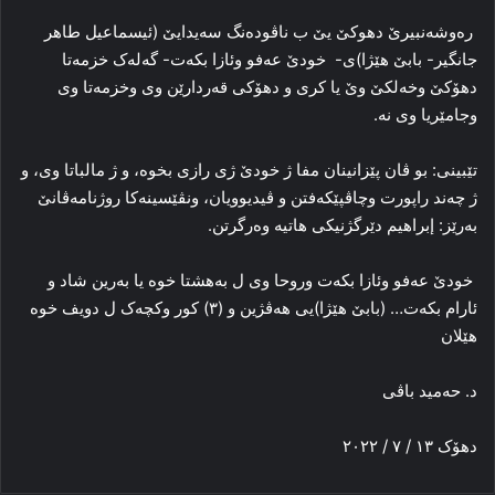
رەوشەنبیرێ دهوکێ یێ ب ناڤودەنگ سەیدایێ (ئیسماعیل طاهر
جانگیر- بابێ هێژا)ی- خودێ عەفو وئازا بکەت- گەلەک خزمەتا
دهۆکێ وخەلکێ وێ یا کری و دهۆکی قەردارێن وی وخزمەتا وی
وجامێریا وی نە.
تێبینی: بو ڤان پێزانینان مفا ژ خودێ ژی رازی بخوە، و ژ مالباتا وی، و
ژ چەند راپورت وچاڤپێکەفتن و ڤیدیوویان، ونڤێسینەکا روژنامەڤانێ
بەرێز: إبراهیم دێرگژنیکی هاتیە وەرگرتن.
خودێ عەفو وئازا بکەت وروحا وی ل بەهشتا خوە یا بەرین شاد و
ئارام بکەت… (بابێ هێژا)یی هەڤژین و (٣) کور وکچەک ل دویف خوە
هێلان
د. حەمید باڤی
دهۆک ١٣ / ٧ / ٢٠٢٢