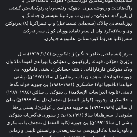
سەندیکایا هونەرمەندێن کوردستانێ- دهۆک، ناڤەندا خانی یا
راگەهاندنێ و رەوشەنبیری- دهۆک، رێڤەبەریا پەرتوکخانەیێن گشتی
ل پارێزگەها دهۆکێ- رابوون ب بیرئانینا نڤێسەرێ چەلەنگ و
روژنامەڤانێ چالاک (سەیدایێ ئیسماعیل) و ب ئیمزاکرنا (٨) پەرتوکێن
وی و بەلاڤەکرنا وان ل سەر ئامادەبوویان کو ل سەر ئەرکێ
سەرۆکاتیا هەرێما کوردستانێ هاتبوونە چاپکرن.
بەرێز (ئیسماعیل طاهر جانگیر) ژ دایکبوویێ (٥ /١/ ١٩٦٩)یە، ل
باژێرێ دهۆکێ، قوناغا زاروکینیێ ل دهۆکێ یا بوراندی لەوما مالا وان
وەک دهوکیێن قارقاراڤایی د هێنە حسابکرن، پشتی فامابووی یێ
چوویە (قوتابخانا بەهدینان یا سەرەتایی) ل سالا (١٩٧٥ێ)، پشتی
خواندنا (ناڤنجیا ئولا) خلاسکری (١٩٨١-١٩٨٤) یێ چوویە خواندنگەها
ئایینی (ثانویة الدراسات الإسلامیة) ل دهۆکێ ل سالێن (١٩٨٤-١٩٨٧)
یا خلاسکری وچوویە (کولیژا الفقه) ل نەجەف (ل سالا ١٩٨٧ێ) بەلێ
ل سالێن (١٩٨٩-١٩٩١) نە چوویە دەوامێ ل کولیژێ!، پشتی ڕەڤا
ملیونی ل سەرهلدانا سالا (١٩٩١ێ) یێ ژ سنوری ڤەگەریایە دهۆکێ
پاشی (ل سالا ١٩٩٢ێ) یێ چوویە (کلیة الفقه) ل نەجەف یا تمامکری
و باوەرنامەیا بەکالوریوسێ ب شەریعەتی و زانستێن ئایینی و زمانێ