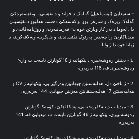
– سەیدایێ (ئیسماعیل) گەلەک د خواند و د نڤێسی… ونڤێسەرەکێ
گەلەک زیرەک و شارەزا بوو و کەسەکێ دەست هەلبوو د نڤێسینێ
دا.. لەوما د بەر کار وبارێن خوە یێ فەرمانبەریێ و روژنامەڤانیێ و
میدیاکاریێ ڕا چەندین پەرتوک نڤێساندینە و چاپکرینە وبەلاڤەکرینە د
ژیانا خوە دا ژ وانا:
１- دیتنێن ره‌وشه‌نبیرى، پێكهاتیه‌ ژ 18 گوتارێن تایبه‌ت ب وارێ
ره‌وشه‌نبیرى ڤە، 116 به‌رپه‌ڕه‌
２- ژ ناخێ دل، هه‌لبه‌ستێن جیهانیێن وه‌رگێڕایى، پێكهاتیه‌ ژ CV و
هه‌لبه‌ستێن 17 هه‌لبه‌ستڤانێن مه‌زنێن جیهانێ، 144 به‌رپه‌ڕه‌،
３- میدیا ب دیتنه‌كا ره‌خنه‌یى، پشكا ئێكێ، كۆمه‌كا گۆتارێن
ره‌وشه‌نبیرى، پێكهاتیه‌ ژ 46 گوتارێن تایبه‌ت ب میدیایێ ڤه‌، 141
به‌رپه‌ڕه‌
４- میدیا ب دیتنه‌كا ره‌خنه‌یى، پشكا دووێ، كۆمه‌كا گۆتارێن