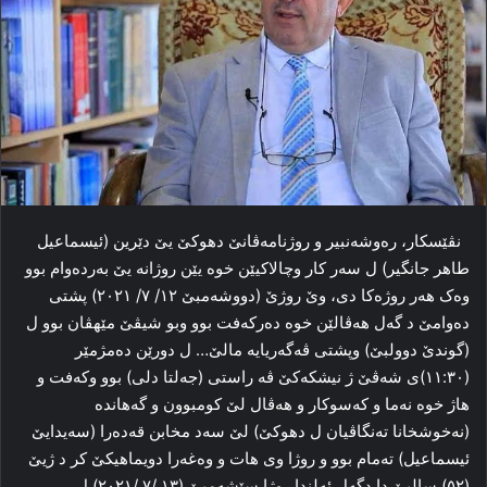
نڤێسکار، رەوشەنبیر و روژنامەڤانێ دهوکێ یێ دێرین (ئیسماعیل
طاهر جانگیر) ل سەر کار وچالاکیێن خوە یێن روژانە یێ بەردەوام بوو
وەک هەر روژەکا دی، وێ روژێ (دووشەمبێ ١٢/ ٧/ ٢٠٢١) پشتی
دەوامێ د گەل هەڤالێن خوە دەرکەفت بوو وبو شیڤێ مێهڤان بوو ل
(گوندێ دوولبێ) وپشتی ڤەگەریایە مالێ… ل دورێن دەمژمێر
(١١:٣٠)ی شەڤێ ژ نیشکەکێ ڤە راستی (جەلتا دلی) بوو وکەفت و
هاژ خوە نەما و کەسوکار و هەڤال لێ کومبوون و گەهاندە
(نەخوشخانا تەنگاڤیان ل دهوکێ) لێ سەد مخابن قەدەرا (سەیدایێ
ئیسماعیل) تەمام بوو و روژا وی هات و وەغەرا دویماهیکێ کر د ژیێ
(٥٢) سالیێ دا دگەل ئەلندا روژا سێشەمبێ (١٣ /٧ /٢٠٢١) ل