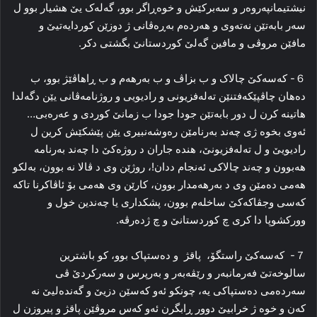
نیشتیمانپەروەر و سەبرکێش و خوەڕاگر بوو، گەلەک یێ هشیار بوو ل
سەر بابەتێن نەتەوی و هەردەم بەڕەڤانی ژ دوزێن کوردایەتیێ و
مافێن مروڤی و مافین گەلێ کوردستانێ بگشتی دکر.
６- کەسەکێ چالاک و ب بزاڤ و ب بەرهەم و ب ڕاهاڤێژ بوو، ب
دەهان چاڤپێکەفتنێن تەلەفزیونی و رادیویی و روژنامەڤانی یێن دگەلدا
هاتینە کرن ل دور بابەتێن جودا جودا ب زمانێ کوردی و عەرەبی…
ئەوی بخوە ژی چەند بەرنامێن رەوشەنبیری یێن پێشکێش کرین ل
رادیویێ و ل تەلەفزیونێ، هندە جاران د روژەکێ دا چەند بەرنامە
هەبوون و چەند چالاکی ئەنجام ددان!، روژێن وی د ڤالا نە بوون، بەلکو
هەمی دەمێن وی د بەرهەمدار بوون، کارێن وی هەمی بۆ ئاڤاکرنا تاکە
کەسی وجڤاکەکێ ساخلەم بوون، پشکداری یا چەندین خول و
وورکشوپا دا کری چ کوردستانێ و چ ژدەرڤە.
７- کەسەکێ راستگۆ، پاقژ و دەستپاک بوو، کو باشترین
سالوخەتێ فەرمانبەر و رێڤەبەر و بەرپرس و سەرکردێ ڤی
سەردەمی دەستپاکی یە، چونکو ئەو کەسێن دزیێ و گەندەلیێ نە
کەن و خوە ژ خرابیێ دوور ڕابگرن ئەو کەس مروڤێن پاقژ و پیروزن ل