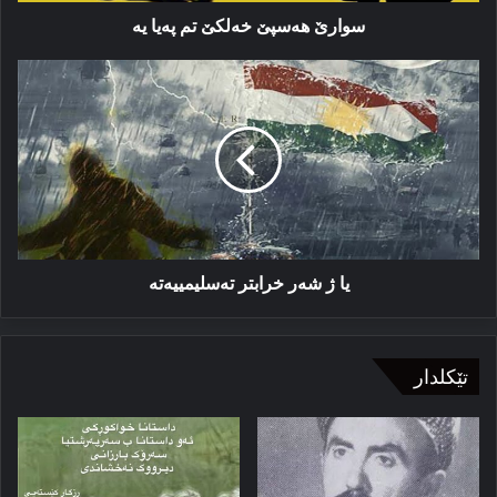
سوارێ هه‌سپێ خه‌لکێ تم په‌یا یه‌
یا
ژ
شەر
خرابتر
تەسلیمییەتە
یا ژ شەر خرابتر تەسلیمییەتە
تێکلدار