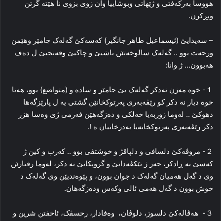
هووسا بەرکەفتی و ژێهاتی وبوشاییا وان زوی بزوی نا هێتە گرتن
وپڕکرن.
– سەیدایێ (ئیسماعیل طاهر جانگیر) کەسەکێ گەلەک جامێر وهێمن
ورحەت بوو .. گەلەک سالوخەتێن باشیێ و چاکیێ وقەنجیێ ل دەف
هەبوون… ژ وانا:
１- خوە مەزن نەدکر گەلەک یێ جامێر و سادە و (متواضع) بوو، هەتا
خوە دیار نە دکر کو رێڤەبەری پەرتوکخانێن گشتی یە ل پارێزگەها
دهوکێ .. لەوما زوربەیا خەلکی و دەزگەهێن فەرمی ژی وەسا هزر
دکر رێڤەبەری پەرتوکخانەیا بەدرخانیان ە !.
２- مروڤەکێ دلسافی و دلپاقژ و خوشتڤی بوو .. کەرب و کین ژ
کەسێ نە ڕادکر، حەز ژ تێکڤەدانێ و گروپکانێ نە دکر، لەوما رفتارێن
وی د گەل هەمیان گەلەک د جوان بوون، و پێوەندیێن وی گەلەک د
خوش بوون د گەل هەمی ئالی وکەس ودەزگەهان.
３- هەڤالەکێ دلسوز، دلوڤان، وەفادار، رحسڤک، ئاخفتن شرین و