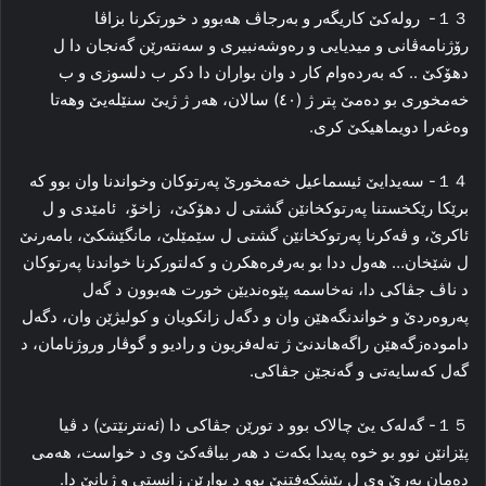
１３- رولەکێ کاریگەر و بەرجاڤ هەبوو د خورتکرنا بزاڤا
رۆژنامەڤانی و میدیایی و رەوشەنبیری و سەنتەرێن گەنجان دا ل
دهۆکێ .. کە بەردەوام کار د وان بواران دا دکر ب دلسوزی و ب
خەمخوری بو دەمێ پتر ژ (٤٠) سالان، هەر ژ ژیێ سنێلەیێ وهەتا
وەغەرا دویماهیکێ کری.
１４- سەیدایێ ئیسماعیل خەمخورێ پەرتوکان وخواندنا وان بوو کە
برێکا رێکخستنا پەرتوکخانێن گشتی ل دهۆکێ، زاخۆ، ئامێدی و ل
ئاکرێ، و ڤەکرنا پەرتوکخانێن گشتی ل سێمێلێ، مانگێشکێ، بامەرنێ
ل شێخان… هەول ددا بو بەرفرەهکرن و کەلتورکرنا خواندنا پەرتوکان
د ناڤ جڤاکی دا، نەخاسمە پێوەندیێن خورت هەبوون د گەل
پەروەردێ و خواندنگەهێن وان و دگەل زانکویان و کولیژێن وان، دگەل
دامودەزگەهێن راگەهاندنێ ژ تەلەفزیون و رادیو و گوڤار وروژنامان، د
گەل کەسایەتی و گەنجێن جڤاکی.
１５- گەلەک یێ چالاک بوو د تورێن جڤاکی دا (ئەنترنێتێ) د ڤیا
پێزانێن نوو بو خوە پەیدا بکەت د هەر بیاڤەکێ وی د خواست، هەمی
دەمان بەرێ وی ل پێشکەفتنێ بوو د بوارێن زانستی و ژیانێ دا.