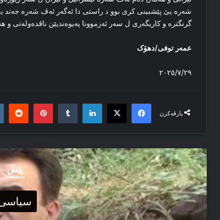
شه‌ره‌ یێ پێشبینی كری بوو د راستی دا ئه‌گه‌ر ئه‌ڤ شه‌ره‌ جه‌ند 
گرنگتره‌ و كاریگه‌ری ل سه‌ر ئه‌زموونا په‌یوه‌ندیێن ناڤده‌وله‌تی و ه
عمه‌ر توفی/دهۆک
٢٠٢٥/٧/٢٩
it
nterest
Tumblr
LinkedIn
Facebook
X
پارڤەکرن
پێش
سیاسی