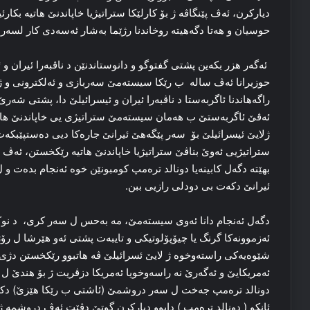
دیاركرن، ئه‌ڤ پێنگاڤه‌ ژ بۆ كارلێكا ستراتیژیا خاپاندنێ هاتیه‌ بكا
حوسیان و هه‌تا دگه‌هیته‌ روخاندنا رژێما به‌شار ئه‌سه‌دی كار لسه‌
حوزیرانا ئه‌ڤ ساله‌ ب رێكا سیسته‌مێ سه‌ربازی و ئه‌لكترونی و ژناڤب
ئه‌ڤێ ئاگربه‌ستێ ب هه‌مان سیسته‌مێ ستراتیژی یی خاپاندنێ هاتیه
ژلایێ ئیسرائیلێ بۆ سه‌ر پێگه‌هێ ئیرانێ جاره‌كا دیی ده‌ستپێبكه‌ت
ستراتیژیی ئه‌وێ بناڤێ ستراتیژیا خاپاندنێ هاتیه‌ رێكخستن، ئه‌ڤ 
بهێته‌ دگه‌ل كابینه‌یا دونالد تره‌مپ كومبونێن خوە ئه‌نجام بده‌ت 
ئیرانێ دكه‌ت بی دودلی رازیی ببن.
دگه‌ل ئه‌نجام دانا ئه‌وی سیسته‌مێ، مه‌ به‌حس ل سه‌ر كری، د نوكه‌ 
شێوه‌یه‌كی راسته‌وخوە ژ لایێ ئسرائیلێ ڤه‌ هاتبوو رێكخستن دژی پێگ
ئه‌مریكایێ و ئه‌گه‌رێ نه‌ راسه‌وخویا ئه‌مریكا دزڤریت ژ بۆ هندێ ل د
دونالد تره‌مپ جه‌خت ل سه‌ر دروشمێ (ئاشتی ب رێكا هێزێ) دكر 
ئانكو ( دونالد تره‌مپ ) دابوو دیاركرن گوتێ دڤێت ئه‌ڤ دروشمه‌ ژ ب