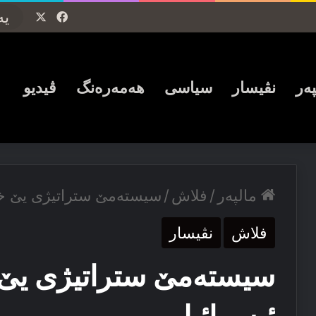
Facebook
X
پەر
نڤیسار
سیاسی
ھەمەرەنگ
ڤیدیو
مالپەر
/
فلاش
/
سیسته‌مێ ستراتیژی یێ خا
فلاش
نڤیسار
سیسته‌مێ ستراتیژی یێ 