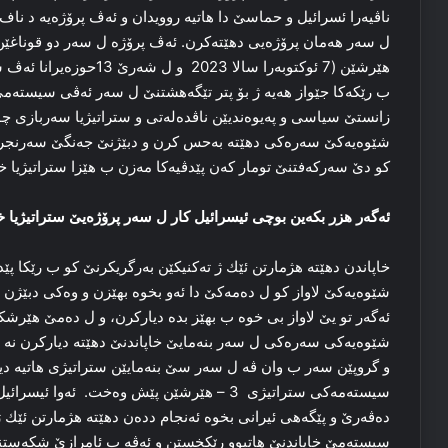
ناڤیه‌را ئسرائیل و حماسێ دا هاتیه‌ روویدان و ئه‌ڤ پرۆژه‌یه‌ د ناف نا
ل سه‌ر هه‌مان پرۆژه‌یی دهێته‌كرن. ئه‌ڤ پرۆژه‌ ل سه‌ر دو قوناغێن
هێرشێن (7 ئوكتوبه‌را سالا 
ب رێكه‌كا جێواز هه‌یه‌ ژ بۆ پتر تێگه‌هشتنێ ل سه‌ر ئه‌ڤی سیسته‌
زانستێ سیاسی و په‌یوه‌ندیێن ناڤده‌له‌تی و ستراتیژیا سه‌ربازی چو
شێوه‌یه‌كێ سه‌ره‌كی دهێته‌ به‌حس كرن و دبێژنێ جه‌نگێ سه‌رنجر
كو دێ سه‌ركه‌فتنێ تومار كه‌ن پێدڤیه‌كا مه‌زن ب هێزا ستراتیژیا خا
ئه‌گه‌ر هزر بكه‌ین بوچی ئیسرائیل كار ل سه‌ر پرۆژه‌یێ ستراتیژیا خ
خاپاندن دهێته‌ هژمارتن ئێك ژ ته‌كنیكێن به‌رگریكرنێ كو ب رێكا پێد
شێوه‌یه‌كێ لاواز كو ل ده‌مه‌كێ دا ئه‌و بخوە بهێزن و وه‌كی دبێژن ئ
ئه‌گه‌ر تو یێ لاواز بی خوە ب بهێز بده‌ دیاركرن، و ل ده‌مێ هێرشكر
شێوه‌یه‌كی سه‌ره‌كی ل سه‌ر بنه‌مایێ خاپاندنێ دهێته‌ دیاركرن نه‌
سیسته‌مه‌كی ستراتیژی 3 – هێرشێن پێش وه‌خت. ئه‌
ده‌ڤه‌رێ و پێگه‌هی ئیرانی بخوە ئه‌نجام دده‌ن دهێته‌ هژمارتن ئ
سیسته‌مێ خاپاندنێ هاتبوو رێكخستن و ئه‌ڤه‌ ب ئامرازێ شكه‌ستنا 