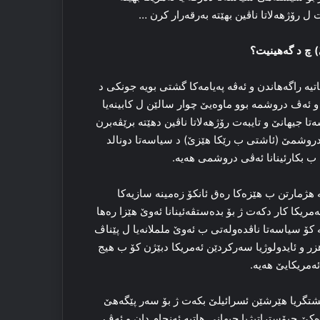
ل رۆژهه‌لاتا ناڤین بهێته‌ به‌رقه‌رار كرن …
) چ د گه‌هینیت؟
یه‌ راگه‌هاندن و ئه‌ڤه‌ په‌یامه‌كا گشتی بویه‌ جونكی د
 و ئه‌ڤ دروشمه‌ بوو ماوه‌یێ چوار سالێن ل كابینه‌یا
جیهانێ و تایبه‌ت رۆژهه‌لاتا ناڤین دهێته‌ برێڤه‌برن
ر دروشمێ (ئاشتی ب رێكا هێزێ) د سیاسه‌تا دونالد
ن ب بكارئینانا ئه‌ڤی دروشمی هه‌یە.
 هژمارتن ب هێزه‌كا ره‌ق ئانكۆ زه‌مینه‌ سازیه‌كا
ریكا كار دكه‌ت ژ بۆ بده‌ستڤه‌ئینانا ئه‌وێ هێزا ره‌ها
ه‌ كۆ سیاسه‌تا ناڤده‌وله‌تی ب ئه‌وێ ململانه‌یا ل پێناڤ
زر و ئایدولوژیا سه‌ركردێن ئه‌مریكا دبێژن كۆ ب هیج
‌مریكایێ هه‌یه‌.
و پشتگریا هێرشێن ئسرائیلێ بكه‌ت ژ بۆ سه‌ر پێگه‌هێ
ه‌كێ جیۆستراتیژیا جیهانی هاتیه ئه‌نجام دان و ئه‌ڤ