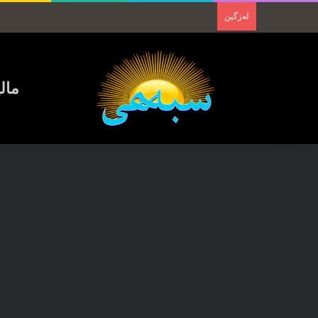
لەزگین
مال