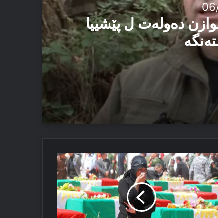
06
وازن دەولەت ل پێشییا
تەنگە
یێ ئاستەنگە
رینا
 ئەڤ تاوان دوبارە نەبن
لان
ر
نۆسایدکرنا