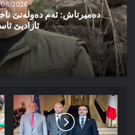
/08/2026
دەمیرتاش: ئەم دەولەتێ ناخ
ئازادیێ ئاس
06/08/2026
دەمیرتاش: ئەم دەولەتێ ناخوازن دەولەت ل پێشییا ئازاد
04/08/2026
فرەنسا
بۆ
مەسرور بارزانی: دڤێ ئەم هەموو ب هەڤ را کاربکن داکو
و
42
سوریێ
سا
و
ل
ئەمریکایێ
سە
ل
جی