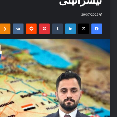
ئیسرائیلی
29/07/2025
i
takte
Reddit
Pinterest
Tumblr
LinkedIn
Facebook
X