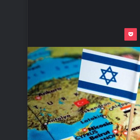
Odnoklassnik
Pocket
VKon