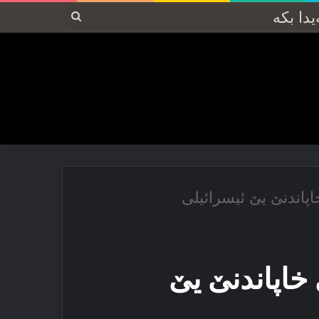
پەیدا
بکە
پاندنێ یێ ئیسرائیلی
خاپاندنێ یێ