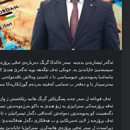
ئه‌گه‌ر ئیشاره‌تێ بده‌ینه سه‌ر‌ خاله‌كا گرنگ ده‌رباره‌ی ئه‌ڤی پرۆژ
سیسته‌مێ خاپاندنێ یه. جونكی ئه‌ڤ تێگه‌هه‌ ‌بویه‌‌ ئه‌گه‌رێ هندێ كۆ ر
مامه‌له‌یا په‌یوه‌ندیێن جیوسیاسی دا د ئاستێ وه‌لاتێن ناڤده‌وله‌تی و ه
مه‌ترسیدار دا و ده‌ڤه‌ر ب ته‌مامی كه‌فیته‌ به‌رده‌م گورانكاریه‌كا
ئه‌ڤ قوناغه‌ ل سه‌ر چه‌ند پسگرێكێن گرنگ هاتیه‌ رێكخستن ژ وان:
ئه‌ڤه‌ پرۆژه‌یه‌كی ستراتیژی یه‌ ژبۆ هندێ یه‌ داكو به‌رژه‌وه‌ندیێن 
ئه‌ڤ پرۆژه‌یه‌ ژ لایێ‌ ئه‌مریكایێ و ب هه‌ڤكاری دگه‌ل هه‌ڤالبه‌ند