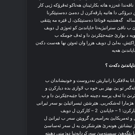
ڤه‌ندا غه‌ززه‌ هاته‌ بكارئینان هه‌تاكو ئه‌ڤرۆكه‌ ژیی كار
 دیرۆکی دا هاتیه‌ پارڤه‌كرن ل ده‌مێ دەستپێکرنا
2023 و ل شەرێ 13حوزه‌یرانا ئه‌ڤ ساله‌ گه‌هشتیه‌ قوناغا ده‌ستپێكێ، ل ڤێرە مه‌ پێتڤی
مێ ب ناڤێ ستراتیژیه‌تا خاپاندنێ كو ئه‌وژی ل دویف
یه‌ د بوارێ جێبه‌جێكرنێ دا و ئه‌ڤ جومكه‌ ب
اكێش، به‌لێ ل دویف هزرا وان ئه‌وێن نها هه‌ست دكه‌ن
پاندنێ هه‌یه‌
اپاندنێ دكه‌ت ؟
انا به‌لافكرنا زانیاریێن نه‌دروست و خونیشاندان ب
ه‌گه‌ر تو یێ بهێز بی خوە ب لاوازی بده‌ دیاركرن و
نێ دا ئه‌ڤ پرسه‌ دچیته‌ خانه‌یا جێبه‌جێكرنێ دا و ب
 هژمارا له‌شكه‌ریی. هێرشێن ئیسرائیلێ بو سه‌ر ئیرانی
و گروپێن سه‌ر ب وان ڤه‌ ل سه‌ر سێ بنه‌مایێن ستراتیژی هاتیه‌ دیاركرن: 1 – خاپاندن 2 – كاركرن ل دویف
وا ئیسرائیل و ئه‌مریكایێ به‌رامبه‌ری گروپێن سه‌ر ب ئیرانێ ل
ێك ژ نیشانێن هونه‌رێ هێرشكرنێ یه ل سه‌ر ئه‌ساسێ
پێگه‌هێ سیسته‌مێ سه‌ركردایه‌تیا دوژمنی دهیته‌