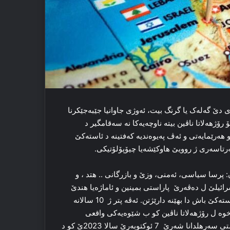
ه‌ی دێ گەلەک یا گرنگ بیت، ئه‌وژی جاوانیا جێبه‌جێكرنا
ۆژهه‌لاتا ناڤین بیته‌ ناوچه‌یەكا نه‌ سه‌قامگیر د
ه‌رێمایه‌تی و ئه‌ڤ په‌یوه‌ندیه‌ كه‌فتینه‌‌ د ئاسته‌كێ
 سه‌رتاسه‌ری ژ روویێ هاوكێشه‌یا چیۆپۆلۆتیكی.
 پرسا سیاسی، ئه‌منی، وزێ و بازرگانی .. هتد ، و
ئیسرائیلێ ل ده‌ڤه‌رێ پاراستی بمینین و ئاماژەیا هندێ
دگه‌هینیت كو په‌یوه‌ندیێن ده‌وله‌تێن كه‌نداڤی دگه‌ل ئیسرائیلێ د ئاسته‌كێ باش دا بهێنه‌ دارێژتن. ئه‌ڤه‌ پتر ژ 10 سالانه
ێ خوە ل رۆژهه‌لاتا ناڤین كو ب شێوه‌یه‌كی واقعی
دیراسه‌ت ل سه‌ر ئه‌فی پرۆژه‌ی هاتیه‌كرن. ستراتیژیا خاپاندنێ پشتی سه‌رهلدانا شه‌رێ 7 ئوكتوبه‌رێ سالا 2023ێ كو د