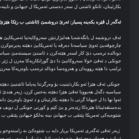
بكارئینان، ئانكو ئاشتی ل سه‌ر ده‌ستی ئه‌مریكا ل جیهانێ و تایبه‌ت 
ئه‌گه‌ر ل ڤێره‌ بكه‌ینه‌ پسیار: ئه‌رێ دروشمێ (ئاشتی ب رێكا هێزێ
ئه‌ڤ دروشمه‌ ل بانگه‌شه‌یا هه‌لبژارتنێن سه‌روكایه‌تیا ئه‌مریكایێ هات
چارچوڤەیێ ئه‌وێ سیاسه‌تا ده‌رڤه‌ یا ئه‌مریكایێ دهێته‌ په‌یره‌وكرن
دونالده‌ تره‌مپ دێ كار لسه‌ر هێته‌كرن د ئاستێ سیسته‌مێ سیاسه‌تا 
جونكی د ئه‌ڤێ خولا سه‌روكاتیێ دا دێ گورانكاریه‌كا مه‌زن ل ژێ
ترامپ دا هێته‌ روویدان و هه‌روه‌سا دونالد تره‌مپ باوه‌ریه‌كا مه‌ز
جونكی ئه‌ڤ هێزا ئه‌و بكاردئینیت بۆ وه‌رگرتنا په‌یاما ئاشتیێ دهێته‌
سیاسیه‌ دگه‌ل هه‌بوونا ئه‌ڤێ هێزا دهێته‌ به‌حس كرن، ژبه‌ر هندێ ئه‌م
ئه‌وا نها دا ل جیهانا گرتی دا دهێته بكارئینان و د ئه‌وێ باوه‌ریێ دان
بده‌ستڤه‌ئینانا هێزه‌كا زێده‌تر و بێ كێم و كورتی جونكی ل دویف ه
شێوه‌یه‌كی ئه‌مریكا پێتڤی ب جیهانێ نینه‌ به‌لكۆ جیهانێ پێتڤی ب ئه
ژبه‌ر ئه‌ڤی ئه‌گه‌ری ئه‌مریكا بریار دایه‌ ب شێوه‌كێ نه‌ راسته‌وخ
ئیرانێ و هه‌مان ده‌م ئه‌ڤ شه‌ره‌ ئیسرائیل و ئیران ل سه‌ر رێوره‌و