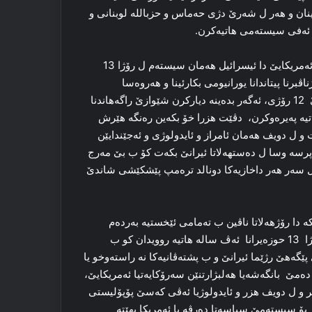
رئینان و هه‌ر ل شه‌رێ دژی حه‌ماس و حزبالله‌ لوبنانی و
ر ئه‌فی سیسته‌می هاتیه‌كرن.
ئه‌گه‌ر هزر بكه‌ین پشتی گفتوگو و دانوستاندنێن د ناڤبه‌را ئیران و ئه‌مریكایێ دا ئیسرائیل هه‌مان سیسته‌م ل رۆژا 13
رنا پیتاندانا یورانیومی بكارئینا و هه‌روه‌سا
راگه‌هاندنا ئاگربه‌ستا د ناڤبه‌را ئیران و ئیسرائیلێ دا، پشتی شەرێ 12 رۆژی، ئه‌گه‌ر بده‌ینه‌ دیاركرن شێوازێ راگه‌هاندنا
‌ په‌یره‌وكرن، دڤێت هزرا خۆ بكه‌ین ره‌نگه‌ هێرش
 و ل دویف هه‌مان ئامراز و ئایدولوژی و ئه‌جێندایێن
پرسه‌ وسا ل ده‌ستهه‌لاتا ئیرانێ بكه‌ت كۆ ب بێ مه‌رج
و ل سه‌ر هه‌ر داخازیه‌كا دونالد تره‌مپ پێشكێشی شاندێ
دا رۆژهه‌لاتا ناڤین ب ته‌مامی ئێخستیه‌ به‌رده‌م
ئه‌زموونه‌كا گرنگ یا چیۆپۆلوتیكی و تایبه‌ت پشتی ئه‌و هێرشا ل رۆژا 13 حوزه‌یرانا ئه‌ڤ ساله‌ هاتیه‌ روویدان كو ب
ه‌هێ رژێما ئیرانێ و ب پشته‌ڤانیه‌كا نه‌ راسته‌وخو یا
ه‌مێ بانگه‌شه‌یا هه‌لبژارتنێن سه‌رۆكایه‌تیا ئه‌مریكایێ،
و ل دویف هزر و ئایدولوژیا ئه‌ڤی كه‌سێ پۆپۆلیستی
ۆ سیسته‌مێ سیاسه‌تا ده‌رڤه‌ یا ئه‌مریكا بهێته‌