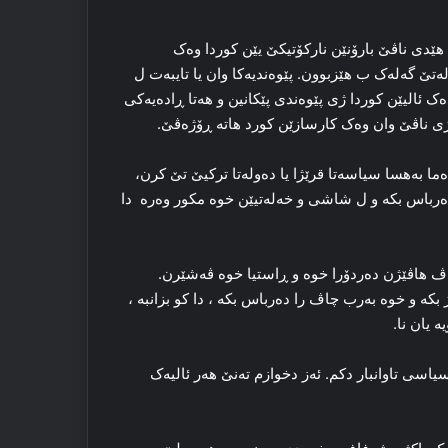
 هێدی ناڤێ بارۆنێن نارکۆتیکێ یێن کوردا وه‌ک
‌تێ گه‌له‌ک ب هێزبوون. پێوه‌ندیه‌کا وان یا تایبه‌ت ل
‌ک ئالیێن کوردا ژی پێوه‌ندی پێکانین و هه‌تا ڕاده‌یه‌کی
ی ناڤێ وان وه‌ک کارسازێن کورد هاته‌ ڕۆژه‌ڤێ.
ا به‌هسا سیاسه‌تا قرێژا یا ده‌وله‌تا ترکیێ تێ کرن،
‌رباس بکه‌ و ل شاشی و خه‌له‌تیێن خوه‌ مکور وه‌رە دا
ڤ ھاڤێژن ده‌ردۆرا خوه‌ و ڕاستیا خوه‌ ڤه‌شێرن.
که‌ و خوه‌ به‌رب چاڤ را ده‌رباس بکه‌ ، دا کو بزانبه‌ ،
‌ یان نا.
یاسی تاوانبار دکم. ئه‌ز دخوازم ته‌نێ هه‌ر ئالیه‌ک