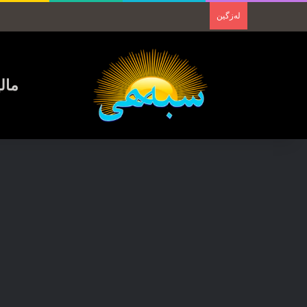
لەزگین
مال