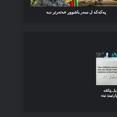
پەكەكە ل سەر باشوور خەتەرتر دبە
یل پێکڤە
رتییێ نینە