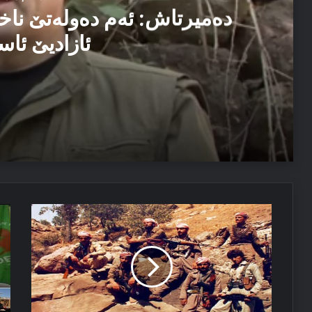
دەمیرتاش: ئەم دەولەتێ ناخ
ئازادیێ ئاس
06/08/2026
دەمیرتاش: ئەم دەولەتێ ناخوازن دەولەت ل پێشییا ئازاد
03/08/2026
رۆژا
پە
پەیاما سەرۆک نێچیرڤان بارزانی د سالڤەگەرا جینۆساییدا 
26ێ
ل
گولانێ
سە
و
با
نرخاندنەك
خە
دب