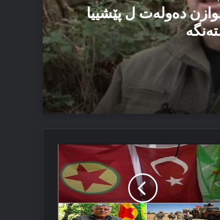
وازن دەولەت ل پێشییا
تەنگە
یێ ئاستەنگە
كەكە
ئێزدیان دا
ر
شوور
تەرتر
ە