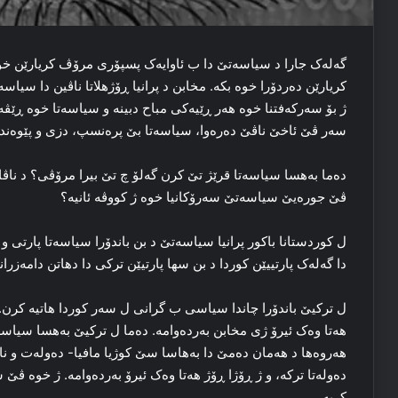
گه‌له‌ک جارا د سیاسه‌تێ دا ب ئاوایه‌ک پسپۆری مرۆڤ کریارێن خوه
کریارێن ده‌ردۆرا خوه‌ بکه‌. مخابن د پرانیا ڕۆژهلاتا ناڤین دا سیا
ژ بۆ سه‌رکه‌فتنا خوه‌ هه‌ر ڕێیه‌کی مباح دبینه‌ و سیاسه‌تا خوه‌ ڕێڤه‌ 
سه‌ر ڤێ ئاخێ ناڤێ ده‌ره‌وا، سیاسه‌تا بێ پره‌نسپ، دزی و پێوه‌ندی
ده‌ما به‌هسا سیاسه‌تا قرێژ تێ کرن گه‌لۆ چ تێ بیرا مرۆڤی؟ د ناڤ
ڤێ جوره‌یێ سیاسه‌تێ سه‌رۆکانیا خوه‌ ژ کووڤه‌ ئانیه‌؟
ل کوردستانا باکور پرانیا سیاسه‌تێ د بن باندۆرا سیاسه‌تا پارتی و 
دا گه‌له‌ک پارتییێن کوردا د بن سها پارتیێن ترکی دا دهاتن دامه‌ز
ل ترکیێ باندۆرا چاندا سیاسی ب گرانی ل سەر کوردا هاتیه‌ کرن. چ
هه‌تا وه‌ک ئیرۆ ژی مخابن به‌رده‌وامه‌. ده‌ما ل ترکیێ به‌هسا سیاس
هه‌روه‌ها د هه‌مان ده‌مێ دا به‌هاسا سێ کوژیا مافیا- ده‌وله‌ت و 
ده‌وله‌تا ترکه‌، و ژ ڕۆژا ڕۆژ هه‌تا وه‌ک ئیرۆ به‌رده‌وامه‌. ژ خوه‌ 
کریه‌.