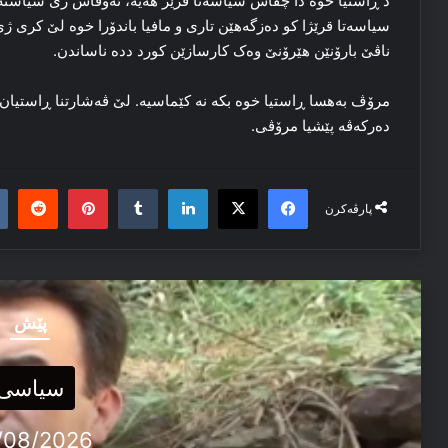
د ڕاستیا خوه‌ دا چقاس سیاسه‌تا قرێژ هه‌یە، ئه‌وقاس ژی سیاسته‌
سیاسه‌تا قرێژا کو ده‌زگه‌هێن تاری و مافیا باندۆرا خوه‌ لێ کری ژی 
ناڤێ بارۆنێن ھێرۆنێ وه‌ک کارسازێن کورد دده‌ ناساندن.
مرۆڤ به‌هسا ڕاستیا خوه‌ بکه‌ نه‌ کێماسیه‌. لێ ڤه‌شارتنا ڕاستیان و
ده‌رکه‌ڤه‌ پێشیا مرۆڤی.
it
nterest
Tumblr
LinkedIn
Facebook
X
پارڤەکرن
پێش
سیاسی
/08/2026