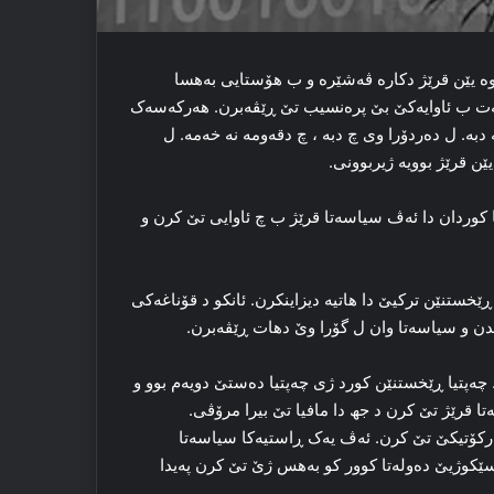
‌ یێن قرێژ دکاره‌ ڤه‌شێره‌ و ب هۆستایی به‌هسا
سه‌ت ب ئاوایه‌کێ بێ پره‌نسیب تێ ڕێڤه‌برن. هه‌رکه‌سه‌ک
دبه‌. ل ده‌ردۆرا وی چ دبه‌ ، چ دقه‌ومه‌ نه‌ خه‌مه‌. ل
ێن قرێژ بوویه‌ ژیربوونی.
ا کوردان دا ئه‌ڤ سیاسه‌تا قرێژ ب چ ئاوایی تێ کرن و
ڕێخستنێن ترکیێ دا هاتیه‌ دیزاینکرن. ئانكو د قۆناغه‌کی
راندن و سیاسه‌تا وان ل گۆرا وێ دهات ڕێڤه‌برن.
ه‌پتیا ڕێخستنێن کورد ژی چه‌پتیا ده‌ستێ دویه‌م بوو و
ه‌تا قرێژ تێ کرن د جھ دا مافیا تێ بیرا مرۆڤی.
نارکۆتیکێ تێ کرن. ئه‌ڤ یه‌ک ڕاستیه‌کا سیاسه‌تا
ڤێ سێکوژیێ ده‌وله‌تا کوور کو به‌هس ژێ تێ کرن په‌یدا