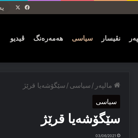
Facebook
X
پەر
نڤیسار
سیاسی
ھەمەرەنگ
ڤیدیو
مالپەر
/
سیاسی
/
سێگۆشەیا قرێژ
سیاسی
سێگۆشەیا قرێژ
03/06/2021