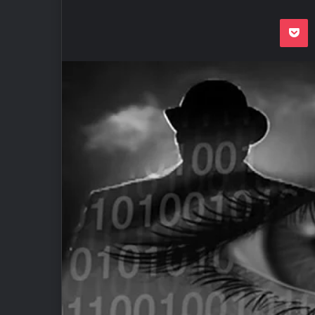
Odnoklassnik
Pocket
VKon