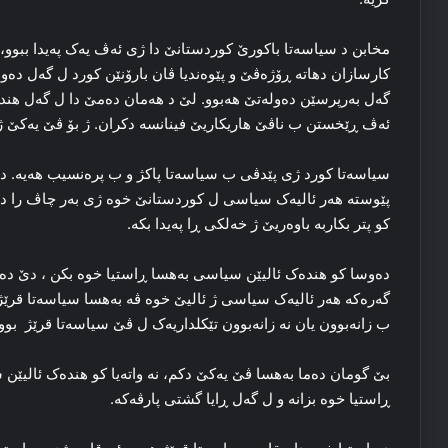
مخابن د سیاسه‌تا باکورێ کوردستانێ دا ژی ئه‌ڤ یه‌ک په‌یدا ببوو،
کارسازان دهاتە ڕۆژه‌ڤێ و پێوه‌ندیا ڤان بارۆنێن کورد ل گه‌ل ده‌وله
گه‌ل به‌رپرسێن ده‌وله‌تێ هه‌بوو. لێ د هه‌مان ده‌مێ دا ل گه‌ل هنده
ئه‌ڤ ڕێخستن ب ناڤێ ھاریکاریێ فینانسه‌ دکران. ژ بۆ ڤێ یه‌کێ ژ
سیاسه‌تا کورد ژی پێدڤی ب سیاسه‌تا پاکژ و ب پره‌نسیب هه‌یه‌. ده‌م
پێوسته‌ هه‌ر ئالیه‌ک سیاسی ل کوردستانێ خوه‌ ژی به‌ر چاڤ را ده
کو پتر بکاربه‌ باوه‌ریێ ژ خه‌لکی ڕا په‌یدا بکه‌.
ده‌وسا کو هنده‌ک ئالیێن سیاسی به‌هسا ڕاستیا خوه‌ بکن ، دێ ده‌
گه‌ره‌کە هه‌ر ئالیه‌ک سیاسی ژ ئالیێ خوه‌ ڤه‌ به‌هسا سیاسه‌تا قرێژ ب
ب زانه‌بوون یان نه‌ زانه‌بوون تێکلداریه‌ک ل ڤێ سیاسه‌تا قرێژ بوویه
بێ گومان ده‌ما به‌هسا ڤێ یه‌کێ دکم، نه‌ واته‌یا کو هنده‌ک ئالیێن س
ڕاستیا خوه‌ بزانه‌ و ل گه‌ل ڕایا گشتی پارڤه‌که‌.