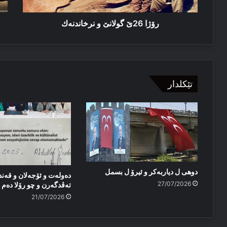
رۆژا 26ێ گولانێ و نرخاندنەك
تێکلدار
دوهی ل دیاربەکر و ئیرۆ ل بسمل
دەولەت و ئۆجەلان و قەند
27/07/2026
تەڤدگەرن و چو رۆلا دەم پا
21/07/2026