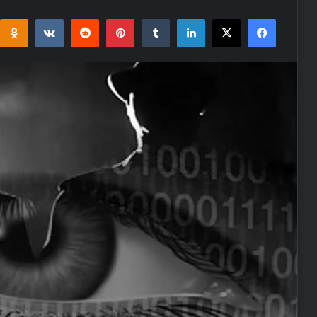
i
takte
Reddit
Pinterest
Tumblr
LinkedIn
Facebook
X