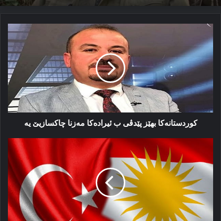
كوردستانەکا
بهێز
پێدڤى
ب
ئیرادەکا
مەزنا
چاکسازیێ
یە
كوردستانەکا بهێز پێدڤى ب ئیرادەکا مەزنا چاکسازیێ یە
سووندخوارنا
ل
ھەر
دوو
پارلامەنتۆیێن
كوردستان
و
تركیێ