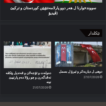
(ڤیدیۆ
سووندخوارنا ل ھەر دوو پارلامەنتۆیێن كوردستان و تركیێ
(ڤیدیۆ
تێکلدار
دوهی ل دیاربەکر و ئیرۆ ل بسمل
دەولەت و ئۆجەلان و قەندیل پێکڤە
27/07/2026
تەڤدگەرن و چو رۆلا دەم پارتییێ
نینە
21/07/2026