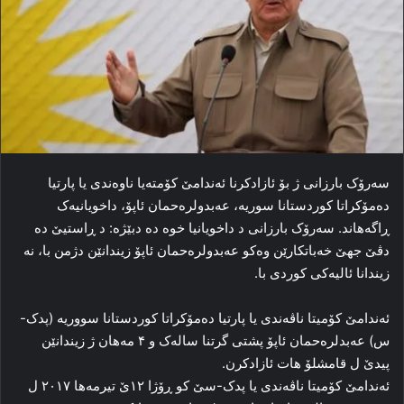
سه‌رۆک بارزانی ژ بۆ ئازادکرنا ئه‌ندامێ کۆمته‌یا ناوه‌ندی یا پارتیا
ده‌مۆکراتا کوردستانا سوریه‌، عه‌بدولره‌حمان ئاپۆ، داخویانیه‌ک
ڕاگەهاند. سه‌رۆک بارزانی د داخویانیا خوه‌ ده‌ دبێژه‌: د ڕاستیێ ده‌
دڤێ جهێ خه‌باتکارێن وه‌کو عه‌بدولره‌حمان ئاپۆ زیندانێن دژمن با، نه‌
زیندانا ئالیه‌کی کوردی با.
ئه‌ندامێ کۆمیتا ناڤه‌ندی یا پارتیا ده‌مۆکراتا کوردستانا سووریه‌ (پدک-
س) عه‌بدلره‌حمان ئاپۆ پشتی گرتنا ساله‌ک و ۴ مه‌هان ژ زیندانێن
پیدێ ل قامشلۆ هات ئازادکرن.
ئه‌ندامێ کۆمیتا ناڤه‌ندی یا پدک-سێ کو ڕۆژا ۱۲ێ تیرمه‌ها ۲۰۱۷ ل