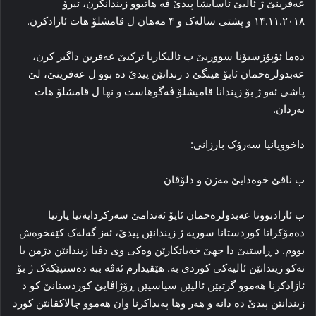
عه‌فرینێ ژ ئالیێ ئاسایشا پیدێ ڤه‌ هاتبوو زیندانکرن، ئیرۆ
۱۴.۱۱.۲۰۱۸ و پشتی ساله‌ک و ۴ مه‌هان ل قامشلۆ هات ئازادکرن.
ده‌ما ئۆپۆزسیۆنا سووریێ ب ئالیکاریا ترکیێ عه‌فرین داگیر کرن،
عه‌بدولره‌حمان ئابۆ هینگێ د زندانێن پیدێ ده‌ بوو ل عه‌فرینێ، لێ
پاشی ئه‌و ژ بۆ زیندانا قامیشلۆ ڤه‌گوهاست و نها ل قامشلۆ هات
به‌ردان.
داخوویانیا سه‌رۆک بارزانی:
ب ناڤێ خوه‌دایێ مه‌زن و دلۆڤان
ب ئازادبوونا عەبدولره‌حمان ئاپۆ ئه‌ندامێ سه‌رکردایه‌تیا پارتیا
ده‌مۆکراتا کوردستانا سوریه‌ ژ زیندانێن پیدێ، ئەز گه‌له‌ک کێفخوه‌ش
بووم. د ڕاستیێ دا جهێ خه‌باتکارێن وه‌کی وی دڤیا زیندانێن دژمن با
نه‌کو زیندانێن ئالیه‌کی کوردی بە. هێڤیدارم ئه‌ڤه‌ ببه‌ ده‌ستپێکه‌ک ژ بۆ
ئازادکرنا هه‌موو گرتیێن ئالیێن سیاسیێن ڕۆژاڤایێ کوردستانێ کو د
زیندانێن پیدێ ده‌ دانه‌ و هه‌ر وها په‌یداکرنا وان هه‌موو چالاکڤانێن کورد