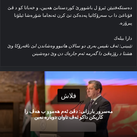
ده‌ستکه‌فتیێن ئیرۆ ل باشوورێ کوردستانێ هه‌یین، و خه‌باتا کو د ڤێ
قۆناغێ دا ب سه‌رۆکاتیا پەدەکێ تێ کرن ئه‌نجاما شۆره‌شا ئیلۆنا
پیرۆزه‌.
دارا بیلەك
تێبینی: ئەڤ نڤیس بەری دو سالان ھاتبوو وەشاندن لێ ناڤەرۆكا وێ
ھشتا د رۆژەڤێ دا گەرمە ئەم جارەك دن وێ دوەشینن
فلاش
مەسرور بارزانی: دڤێ ئەم هەموو ب هەڤ را
کاربکن داکو ئەڤ تاوان دوبارە نەبن