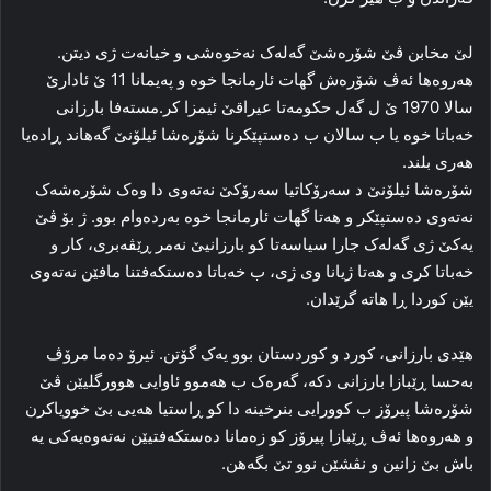
لێ مخابن ڤێ شۆره‌شێ گه‌له‌ک نه‌خوه‌شی و خیانه‌ت ژی دیتن.
هه‌روه‌ها ئه‌ڤ شۆره‌ش گهات ئارمانجا خوه‌ و په‌یمانا 11 ێ ئادارێ
سالا 1970 ێ ل گه‌ل حكومه‌تا عیراقێ ئیمزا کر.مسته‌فا بارزانی
خه‌باتا خوه‌ یا ب سالان ب ده‌ستپێکرنا شۆره‌شا ئیلۆنێ گەهاند ڕاده‌یا
هه‌ری بلند.
شۆره‌شا ئیلۆنێ د سه‌رۆکاتیا سه‌رۆکێ نه‌ته‌وی دا وه‌ک شۆره‌شه‌ک
نه‌ته‌وی ده‌ستپێکر و هه‌تا گهات ئارمانجا خوه‌ به‌رده‌وام بوو. ژ بۆ ڤێ
یه‌کێ ژی گه‌له‌ک جارا سیاسه‌تا کو بارزانیێ نه‌مر ڕێڤه‌بری، کار و
خه‌باتا کری و هه‌تا ژیانا وی ژی، ب خه‌باتا ده‌ستکه‌فتنا مافێن نه‌ته‌وی
یێن کوردا ڕا هاته‌ گرێدان.
هێدی بارزانی، کورد و کوردستان بوو یه‌ک گۆتن. ئیرۆ ده‌ما مرۆڤ
به‌حسا ڕێبازا بارزانی دکه‌، گه‌ره‌ک ب هه‌موو ئاوایی هوورگلیێن ڤێ
شۆره‌شا پیرۆز ب کوورایی بنرخینه‌ دا کو ڕاستیا هه‌یی بێ خوویاکرن
و هه‌روه‌ها ئه‌ڤ ڕێبازا پیرۆز کو زەمانا ده‌ستکه‌فتیێن نه‌ته‌وه‌یه‌کی یه‌
باش بێ زانین و نڤشێن نوو تێ بگەهن.