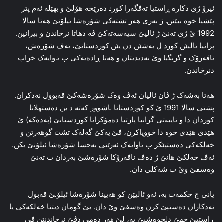
ئیرۆ ژی دکاره‌ ڕاستیا ته‌ڤگه‌را کورد ده‌رێخه‌ هۆلێ و بهێله‌ ئه‌م پتر
پێشیا خوه‌ ببێنن. ژ به‌ری هه‌ر تشته‌کی شۆره‌شا ئیلۆنێ هه‌تا سالا
1992 ێ ژی ته‌نێ ژ ئالیێ سیه‌سه‌ته‌کێ ڤه‌ دهاتا نرخاندن و بیرانین.
پرانیا ئالیێن کورد ل به‌شێن دن یێن کوردستانێ، ئه‌ڤ شۆره‌ش،
ناڤه‌رۆک و گرنگیا وێ نه‌دیدیتان و هه‌تا ڕاده‌یه‌کی ب ئاوایه‌ک خراب
دنرخاندن.
هه‌تا به‌شه‌ک ژ ڤان ئالیان ئه‌ڤ وه‌ک شۆره‌شه‌کێ قه‌بوول نه‌دکران.
پشتی سالا 1991 ێ کو کوردستانا باشوور که‌ته‌ د بن ده‌ستهلاتا
کوردان دا و تایبه‌تی گرانیا پارتیا دەمۆكراتا كوردستانێ (پەدەکە) ێ
هێدی هێدی خوه‌ دا خوویاکرن، ڤێ یه‌کێ گه‌له‌ک تشت گوهه‌رتن و
خه‌لکه‌کی ده‌ستپێکر ب ئاوایه‌ک ئه‌رێنی بەحسا شۆره‌شا ئیلۆنێ بکن.
ئه‌ڤ خه‌لکێ هانێ ژ ده‌ڤ ناڤه‌رۆکا شۆره‌شێ به‌ردان ب ته‌نێ
وه‌سفێ وێ ب شه‌کلی دان.
یانی چ حکمه‌ت به‌، ئه‌و ئالیێن کو هه‌یینا شۆره‌شا ئیلۆنێ قه‌بول
نه‌دکاران ده‌ستپێ کرن وه‌سفێ وێ دان. بێ گومان دیتنا خه‌لکه‌کی یا
ڕاستیێ جهێ دلخوه‌شیێ یه‌، لێ هه‌ر ده‌می دڤێ نرخاندنێن ڤی