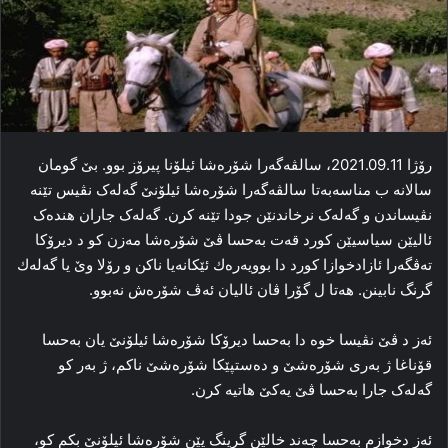
رۆژا 2021.09.11، سالڤه‌گه‌را شۆره‌شا ئیلۆنا پیرۆز بوو. بێ گومان
سالانه‌ ب مناسه‌به‌تا سالڤه‌گه‌را شۆره‌شا ئیلۆنێ گه‌له‌ک نڤیس تێنه‌
نڤیساندن و گه‌له‌ک نرخاندنێن جودا تێنه‌ کرن. گه‌له‌ک جاران هنده‌ک
ئالیێن سیاسیێن کورد قه‌ت به‌حسا ڤێ شۆره‌شا مەزن کو د دیرۆکا
ته‌ڤگه‌را ئازادخوازا کورد دا بوویەرەك ئێكانەیا ناكن و رۆلا وێ یا گەلەك
گرنگ نابینن. هه‌تا ل گۆرا ڤان ئالیان ئه‌ڤ شۆره‌ش نه‌بوو.
ئه‌ز د ڤێ نڤیسا خوه‌ دا به‌حسا دیرۆکا شۆره‌شا ئیلۆنێ یان به‌حسا
قۆناغا ژ به‌ری شۆره‌شێ و ده‌ستپێکا شۆره‌شێ ناکم، ژ به‌ر کو
گه‌له‌ک جارا به‌حسا ڤێ یه‌کێ هاتیه‌ کرن.
ئه‌ز دخوازم به‌حسا چه‌ند خالێن گرینگ یێن شۆره‌شا ئیلۆنێ بکم کو،