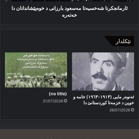
ئارمانجکرنا شەخسیەتا مەسعود بارزانی د خوەپێشاندانان دا
خەتەرە
تێکلدار
(no title)
ئەنوەر مایی (١٩١٣-١٩٦٣) خامە و
21/07/2026
خوین د خزمەتا کوردستانێ دا
26/07/2026