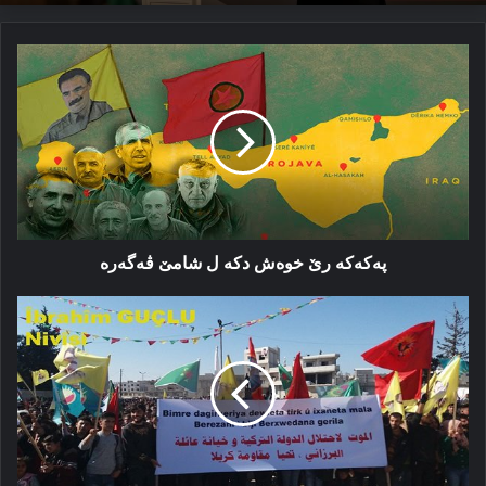
پەكەكە
رێ
خوەش
دكە
ل
شامێ
ڤەگەرە
پەكەكە رێ خوەش دكە ل شامێ ڤەگەرە
ئارمانجکرنا
شەخسیەتا
مەسعود
بارزانی
د
خوەپێشاندانان
دا
خەتەرە