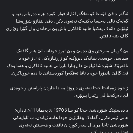
ئه‌گه‌ر د ڤێ قۆناغا کو ته‌ڤگه‌را ئازادخوازا کورد تێره‌ ده‌رباس دبه‌ و
گه‌له‌ک ئالی به‌حسا یه‌کتیه‌ک نه‌ته‌وی دکن، دڤێ پێڤاژۆ شۆره‌شا
ئیلۆنێ دائه‌ڤ یه‌کتیا هاتیه‌ ئاڤاکرن باش بێ نرخاندن و ل گۆرا وێ ژی
گاڤ بێنه‌ ئاڤێتن.
بێ گومان مه‌رجێن وێ ده‌مێ و یێ ئیرۆ جودانه‌، لێ هه‌ر گاڤه‌ک
سیاسی خوه‌دیێ بنیاته‌ک دیرۆکیه‌ کو ژ ڕێبازه‌کی تێ. ژ خوه‌ د
ناڤه‌رۆکا شۆره‌شا ئیلۆنێ دا ڕێبازا بارزانی هاتیه‌ ئاڤاکرن و هه‌تا وه‌ک
ڤێ گاڤێ باندۆرا خوه‌ د ناڤا ته‌ڤگه‌را کوردستانێ دا دده‌ خوویاکرن.
ژ خوه‌ زەمانەتا خه‌تا نه‌ته‌وی د ڕۆژا مه‌ دا جاردن پاراستن و خوه‌دی
لێ ده‌رکه‌تنا ڤێ ڕێبازا پیرۆزه‌.
د ده‌ستپێکا شۆره‌شێ حەتا کو سالا 1970 ێ په‌یمانا 11ێ ئادارێ
هاتی ئیمزه‌کرن، گه‌له‌ک پێڤاژۆیێ جودا هاتنه‌ ژیاندن. ب ئاوایه‌کی
شۆره‌شێ ئاخا مری ل سه‌ر کوردان ئاڤێت و هه‌ستێن نه‌ته‌وی
ڤه‌ژاندن و ب هێز کرن.