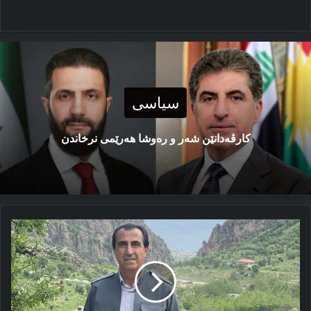
سیاسی
كارڤەدانێن شەر و رەوشا هەرێمی نرخاندن
مە
خوین
و
روح
دا
شۆرەشێ