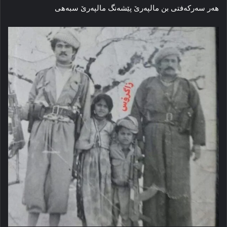
هەر سەرکەفتی بن مالپەرێ پێشەنگ مالپەرێ سبەهی