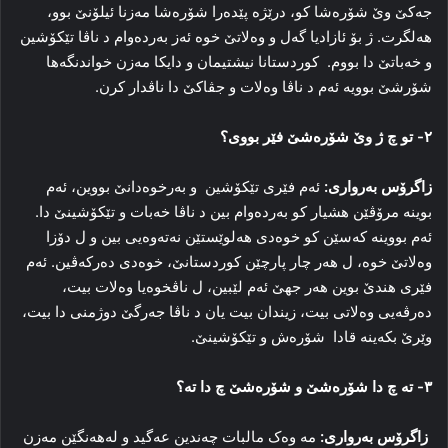
جەکێ وێ شۆرەشا کو، درێژە پێدەرا شۆرەشا مەزنا ئیلۆنێ بوو،
هەلگرت. ژ بۆ ئازادیا گەل و وەلاتێ خوە ئەز بەردەوام د ناڤا تێکۆشین
و خەباتێ دا بووم. کوردستانا نیشتیمان و دایکا مەزن خواندنگەها
شۆرشێ بوویە ئەم د ناڤا وەلات و جڤاکێ دا ناڤدار کرن.
٢- تو چ ژ وێ شۆرەشێ فێر بووی؟
زاگرۆس بەرواری:
ئەم فێری تێکۆشین و بەرخوەدانێ بووین، ئەم
بوینە مرۆڤێن هشیار کو بەردەوام بین د ناڤا خەبات و تێکۆشینێ دا.
ئەم بووینە کەسێن کو خوەدی هەلوێستێن نەتەوەیی بین و ل دۆزا
وەلاتێ خوە، ل هەر چار پارچێن کوردستانێ، خوەدی دەرکەڤین. ئەم
فێری هندێ بوین هەر جهێ ئەم لێبین، ل ناڤخوەیا وەلات بیت،
دەرڤەیی وەلاتی بیت، زیندان بیت یان د ناڤا جەرگێ دوژمنی دا بیت،
وێرێ بکەینە قادا شۆرەش و تێکۆشینێ.
٣- تە چ دا شۆرەشێ و شۆرەشێ چ دا تە؟
زاگرۆس بەرواری:
مە وەک مالبات چەندین عەگید و لەهەنگێن مەزن