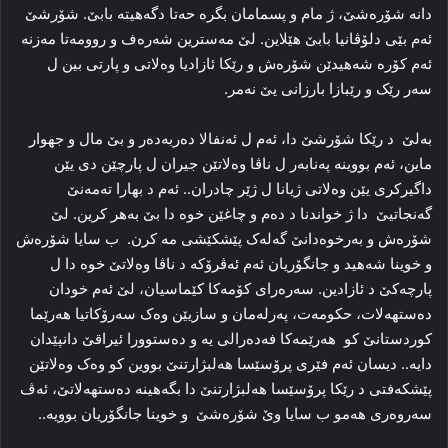
دانە شۆرەشێ، ژ مام و پسمامان بگرە حەتا دگەهیتە بابێ. شۆرشێ
ئەم بێی دلۆڤانیا بابێ هێلاین. لێ مەسترین شەرەف و روومەتا مەزنە
ئەم کۆرە شەهیدێن شۆرەش و رێکا ئازادیا وەلاتی و پارتی بین ل
سەر رێک و رێبازا بارزانی یێ نەمر.
بەلێ د رێکا شۆرشێ دا، ئەم ل ئەنفالا دەربەدەر و بێ مال و جهوار
ماین، ئەم بووینە پەنابەر ل ناڤا وەلاتێن جیران ل پارچێن دی یێن
داگیرکری یێن وەلاتی ژیانا ل ژێر چادران.. ئەم د بهارا تەمەنێ
گەنجاتیێ دا ژ خواندنا د دەم و چاغێن خوە دا بێ بەهر کرین. لێ
شۆرەش و بەرخوەدانێ گەلەک پێشکێشی مە کرن. ب سایا شۆرەش
و خوینا شەهید و جانگۆریان ئەم ئەڤرۆکە د ناڤا وەلاتێ خوە دا ل
پارچەکێ د ئازادین. سەرەرای کۆمەکا کێماسیان، لێ ئەم خودان
دەستهەلات، حکومەت، پەرلەمان و سازیێن وەک سەرۆکاتیا هەرێما
کوردستانێ کو هەرێمەکا فەدەرالی یە و دەستوورا ئیراقێ دانپێدان
دایە.. دیسان ئەم فێری پرۆسێسا هەلبژارتنێ بووین کو وەک وەلاتێن
پێشکەفتی د رێکا پرۆسێسا هەلبژارتنێ دا بگەهینە دەستهەلاتێ، ئەڤ
سەروەری هەمو ب سایا وێ شۆرەشێ و خوینا جانگۆریان بوویە..