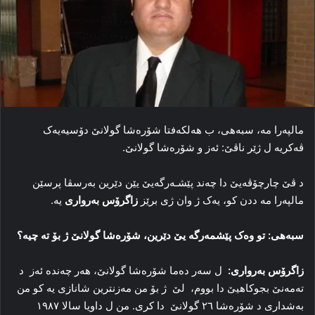
مالپەرا مە، سبەهی، ب هەلکەفتا شۆرەشا گولانێ دۆسیەیەک
ڤەکریە ل ژێر ناڤێ: ئەز و شۆرەشا گولانێ.
د ڤێ چارچۆڤەیێ دا چەند پێشـەرگەیێ یێن دێرین بەرسڤا پرسێن
مالپەرا مە ددن کو، یەک ژ وان ژی برێز
زاگرۆس بەرواری
یە.
سبەهی: تو وەک پێشمەرگە یێ دێرین، شۆرەشا گولانێ ژ بۆ تە چیە؟
زاگرۆس بەرواری:
ل سەر دەما شۆرەشا گولانێ، هەر چەندە ئەز د
تەمەنێ بجوکاهیێ دا بووم، لێ ژ بۆ من مەزنترین شانازی یە کو من
بەشداری د شۆرەشا ٢٦ گولانێ دا کری. من ل داویا سالا ١٩٨٧