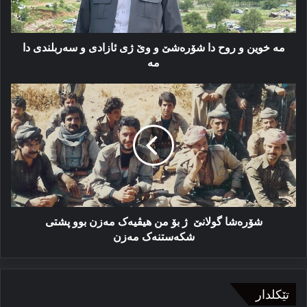
و
وێ
ژی
ئازادی
مە خوین و روح دا شۆرەشێ و وێ ژی ئازادی و سەربلندی دا
و
مە
سەربلندی
دا
شۆرەشا
مە
گولانێ
ژ
بۆ
من
هیڤیەک
مەزن
بوو
پشتی
شکەستنەک
شۆرەشا گولانێ ژ بۆ من هیڤیەک مەزن بوو پشتی
مەزن
شکەستنەک مەزن
تێکلدار