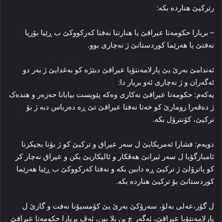
رتركیێ هنارده‌ بکه‌:
– بریارا حکومه‌تا عیراقێ یا هنارتنا نه‌فتا که‌رکووکێ ب ڕێیا بۆریا
نه‌فتێ یا هه‌رێما کوردستانێ ژ نه‌چاری بوو.
ئه‌ندامێ به‌رێ یێ پارلامه‌نتۆیا عیراقێ دبێژه‌ کو به‌غدایێ ژ به‌ر دو
ئەگەران و ژ نه‌چاری ئه‌و بریار دا:
یه‌که‌م: حکومه‌تا عیراقێ نه‌کاری وه‌که‌ پێویست بیابانا حه‌زه‌ر و هنده‌ک
ژ ده‌ڤه‌را زومارێ کو خه‌تا نه‌فتا عیراقێ تێ ڕه‌ ده‌رباس دبه‌ ژ بۆ
ترکیێ، کۆنترۆل بکه‌.
دویه‌م: فشارا ئەمریکایێ ل سه‌ر عیراق و ترکیێ کو ژ بۆنا بجیکرنا
ئامبارگۆیا ل سه‌ر ئیرانێ هه‌ڤکار و ئالیکاریێ بکن و عیراق نه‌چار کر
کو پاترۆلێ ژ ترکیێ ڕه‌ دابین بکه‌ و نه‌فتا که‌رکووکێ ب ڕێیا هه‌رێما
کوردستانێ بۆ تركیێ هنارده‌ بکه‌.
ل گۆر،عه‌لی به‌لۆ، سه‌رۆکێ به‌رێ یێ کۆمسیۆنا نه‌فت و گازێ ل
پارلامه‌نتۆیا عیراقێ، ئه‌گه‌ر چ بن بلا ببن، ئه‌ڤ بریارا حکومه‌تا عیراقێ