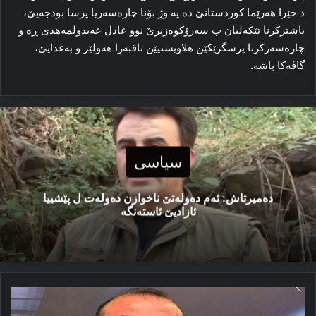
د خێرا هه‌رێما کوردستانێ ده‌ یه‌ وژ بۆنا چاره‌سه‌ریا پرسا بودجه‌یێ،
باشترکرنا تێکه‌لیان ب سه‌رۆکوه‌زیرێ نوو عادل عەبدولمه‌هدی ڕه‌ و
چاره‌سه‌رکرنا پرسگرێکێن هلاویستیێن ناڤبه‌را هه‌ولێر و به‌غدایێ،
گاڤه‌کا باشه‌.
سیاسی
دەمیرتاش: ئەم دەولەتێ ناخوازن دەولەت ل پێشییا
ئازادیێ ئاستەنگە
هەرێما
کوردستانێ