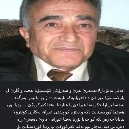
عه‌لی به‌لۆ پارلامه‌نته‌رێ به‌رێ و سه‌رۆکێ کۆمسیۆنا نه‌فت و گازێ ل
پارلامه‌نتۆیا عیراقێ د داخویانیه‌که‌ تایبه‌ت ده‌ ژ بۆ مالپه‌را به‌رگه‌ھ،
به‌حسا بریارا حکومه‌تا عیراقێ یا هنارتنا نه‌فتا که‌رکووکێ ب ڕێیا بۆریا
هه‌رێما کوردستانێ دکه‌ و دبێژه‌ کو پشتی عیراق نه‌کاری کۆنترۆلا
بیاباتا حەزه‌ر بکه‌ کو خه‌تا بۆریا نه‌فتا عیڕاقێ د وێ ده‌ڤه‌رێ ڕه‌
ده‌رباس دبه‌، نه‌چار بوو نه‌فتا که‌رکووکێ ب ڕێیا کوردستانێ بۆ