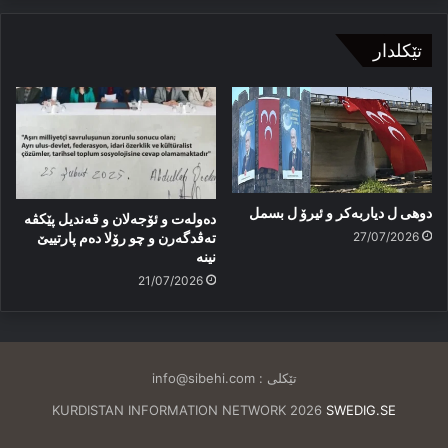
تێکلدار
دوهی ل دیاربەکر و ئیرۆ ل بسمل
دەولەت و ئۆجەلان و قەندیل پێکڤە
27/07/2026
تەڤدگەرن و چو رۆلا دەم پارتییێ
نینە
21/07/2026
تێکلی :
info@sibehi.com
KURDISTAN INFORMATION NETWORK 2026
SWEDIG.SE