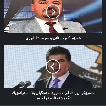
و
سیاسەتا
ئابورى
هەرێما کوردستانێ و سیاسەتا ئابورى
سەرۆكوەزیر:
تەڤی
ھەموو
ئاستەنگیان
پلانا
ستراتەژیك
گەھشتە
ئارمانجا
خوە
سەرۆكوەزیر: تەڤی ھەموو ئاستەنگیان پلانا ستراتەژیك
گەھشتە ئارمانجا خوە