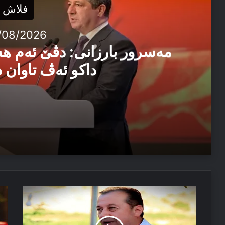
فلاش
/08/2026
مەسرور بارزانی: دڤێ ئەم ه
داکو ئەڤ تاوان د
04/08/2026
مەسرور بارزانی: دڤێ ئەم هەموو ب هەڤ را کاربکن داکو
04/08/2026
هێزێن
هل
ئێزدیۆ رابە ژ خەوێ
باشوورێ
ل
کوردستانێ
ئی
د
و