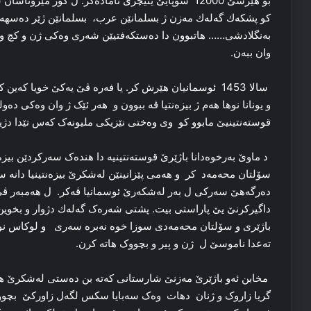
كو پشكەك گەلەك مەزن ژ بسلمانێن عرب، بسلمانێن ژێر دەسهەلاتا
بەنگلادشی…… هاتبوون دا دەستکەفتیێن شەری وەکی ژن و کچ و زار
وان ببەن.
سالا 1453 ئوسمانیان هێرش کر. یا فەرە ڤێ یەكێ خویا کە
و یونانا نوها هەم ژ بیزەنتیا ڤە ببوون و هەر ئێک ژ وان وەكی دەو
قوستەنتینیێ مابوو كو وی وەختی نێزیکی ملیونەک کەس تێدا دژی
د ماوێ بەرخوەدانا باژێرێ قوستەنتینیە دا هندەک سەرکردێن بیز
سۆلتان محەمەد کر و هەمی پێزانینێن لەشکرێ بیزەنتینیا دانە س
دەرگەهێ سەرکی ل بەر لەشکەرێ ئوسمانیا ڤەکر. ل هەمبەر ڤێ 
داگیرکرنێ یێ پاراستی بیت. پشتی شەرەک گەلەك دژوار و بخوین 
باژێری و سۆلتان محەمەدی سوزا خوە نەبرە سەری و لوکاس نو
تەعدا ناموسێ ل ژن و پیر و بچووک ھاتە كرن.
مخابن ئەو باژێرێ مەزنێ شارستانی کەتە بن دەستی لەشکرێ ه
گریا زاروک و ژنان دهات وەک سەبایا سکس لگەل زاورکێ بچوو