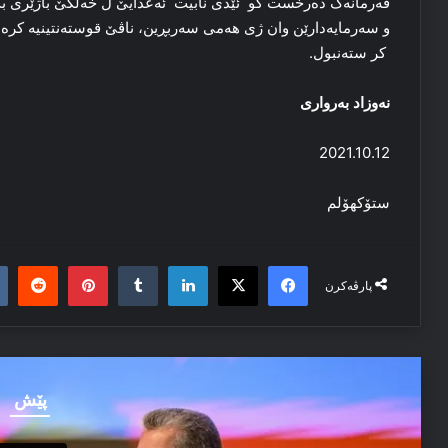
فەرمانەک دەرخست كو ئێدی نابیت ئەعدایێ ل خەلکێ باژێری بکە
و سەرمایەدارێن وان ژی هەمی سەربڕین، ناڤێ قوستەنتینیە کرە ا
كر ستەنبول.
نەوزاد بەرواری
2021.10.12
ستۆكھۆلم
it
nterest
Tumblr
LinkedIn
Facebook
X
پارڤەکرن
پێش