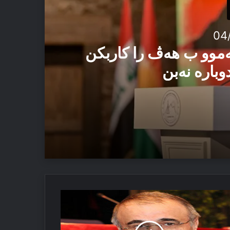
04
ەموو ب هەڤ را کاربکن
وبارە نەبن
 ئەڤ تاوان دوبارە نەبن
بژارتنا
راقێ