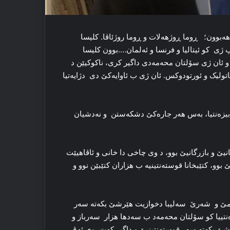
ەبوون؛ ڕوما ڕوژهەلات و ڕوما روژئاڤا. کلیسا
 ژی کو ئیتالیا و فرنسا و ئەلمان….بوون کلیسا
و ئان ژی سۆلتان محەمەدی داگیر کری، ناکوکیێن د
کاتولیک و ئورتودوکس. ئان ژی ب ئاوایەکێ دی دژایەتیا
 بیزەنتیا، بەس هەر جارەکێ دشکەستن و نەدشیان
نیێ و بازرگانیێ بوو، د وی چاخی دا خانی و ئاڤاهیێت
بوو، کتێبخانا قوستەنتینیە ب هزاران کتێبێن نوو و
لامێ و شەرێ سەلیبا دخوازیت هێرشێ بکەتە سەر
ەنتییا کو سۆلتان محەمەد ب سەدها هزار سەرباز و
ێ بکەتە سەر قوستەنتینیێ و داگیر کەت. وی ئەڤ