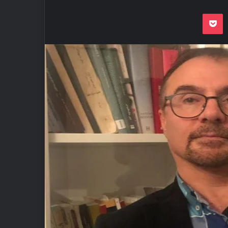
Odnoklassnik
Pocket
VKon