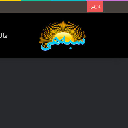
لەزگین
مال