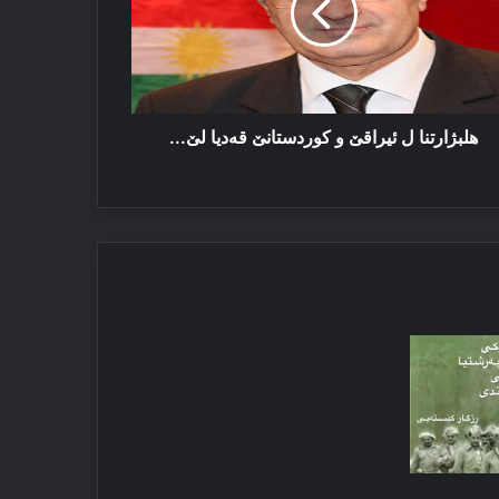
ردستانێ
دیا
...
هلبژارتنا ل ئیراقێ و کوردستانێ قه‌دیا لێ...