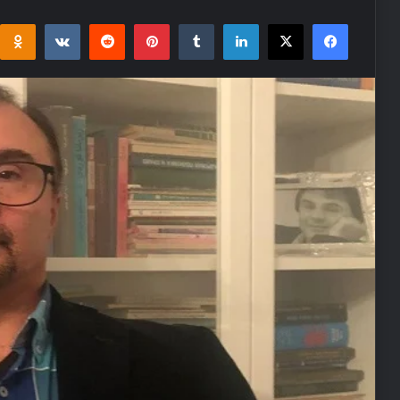
i
takte
Reddit
Pinterest
Tumblr
LinkedIn
Facebook
X