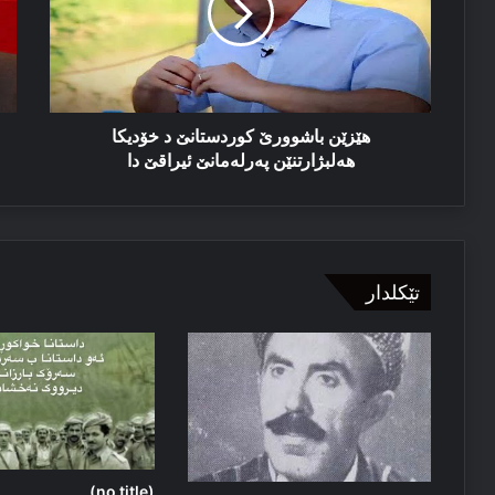
خۆدیکا
کو
هه‌لبژارتنێن
قه‌
په‌رله‌مانێ
لێ
ئیراقێ
دا
هێزێن باشوورێ کوردستانێ د خۆدیکا
هه‌لبژارتنێن په‌رله‌مانێ ئیراقێ دا
تێکلدار
(no title)