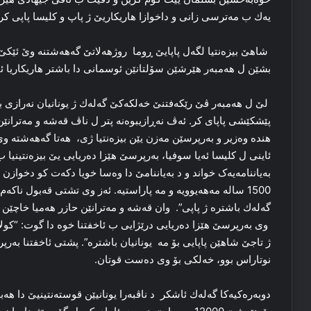
یەك ب مەترسی زانی و داخوازا هاریکاریێ ژ پاپ و کلیسا پاپی كر.
شاهێ بیزەنتیا لگەل پاپایێ ڕوما روژهەلاتێ گەهەشتنە وێ ئێکێ کو
بشێن ل هەمبەر هێرشێن سۆلتانێن ئوسمانی دا باشتر هاریکاریا ئێ
لێ ل هەمبەر ڤێ رێکەفتنێ خەلکەکێ گەلەك ژ یونانیان نەرازی ب
پێشکێشی پاپای کر. ئەڤ نەڕازیبوەنە پتر ل ناڤ قەشە و مەترانێ
هندە وەزیر و بەرپرسێن مەزن یێن بیزەنتیا ژی، هەتا گەهەشتە و
ئاینی ل کلیسا ئەیا سوفیا، بەرپرسێ هێزا دەریایی یێ بیزەنتینیا
بەیاننامەیەک خواند و د بەیاننامێ دا وەسا خویا دکەت کو دخوازن
1500 سالە مەهەیوویە و مە پاراستیە. ئەز وی تشتی قەبول ناکەم
گەلەك باشترە ژ پاپی”. وان قەشە و مەترانێن حازر هەمیا خاچێن خ
وی بەرپرسێ ھێزا دەریایی درێژایی ب ئاخفتنا خوە دا گوت: “ک
ژ تاجێ شاهێن پاپایی بۆ مە یونانیان باشترە”. پشتی ئاخفتنا بەر
نوتاراس بوو، خەلکی بۆ وی دەست قوتان.
دوبەرەکیەکا گەلەك ئاشکر د ناڤبەرا یونانیێن قوستەنتینیێ دا ھ