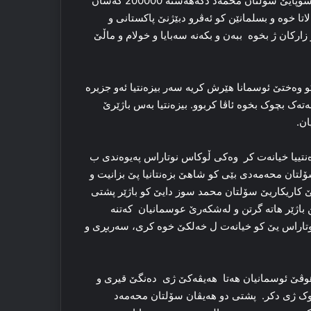
بۆ هێرشێ 12000 سوپایێ ینیچری ئامادەکر. ل گۆر مێژوناسان سۆپایێ سۆلتان محمەد دگەهەشتە 200000 کەسان
 خوە و بسلمانێن کو ئەڤرو دبێژنێ پاکستانی و
كان ژ بخوە ببەن و بکەنە سەبایا و خولام و ماڵێ
ین كو وەختێ ئوسمانا هێرش کریە سەر بیزەنتیا ئەو جزیرە
لەتەک بچوک بخوە ئاڤا كربوو. بیزەنتیا بەس باژێرێ
ان.
ەنتییا خیانەت کر وەکی ڵوکاس نوتاراس پەیوەندی ب
ۆلتان محەمەدی بێی كو شاهێ بزەنتانیا پێ بزانیت و
كاریكاریێ سۆلتان محمد سوز دایێ کو باژێر پشتی
باژێر هاتە گرتن و لەشکەرێ عوسمانیان کەتنە
تاراس یێ كو خیانەت ل خەلكێ خوە كری، سەربڕی و
وڤێ ئوسمانیان هەتا هەیڤەکێ ژی دەنگێ قیری و
ک ژی دکر. پشتی دو هەیڤان سۆلتان محەمەد