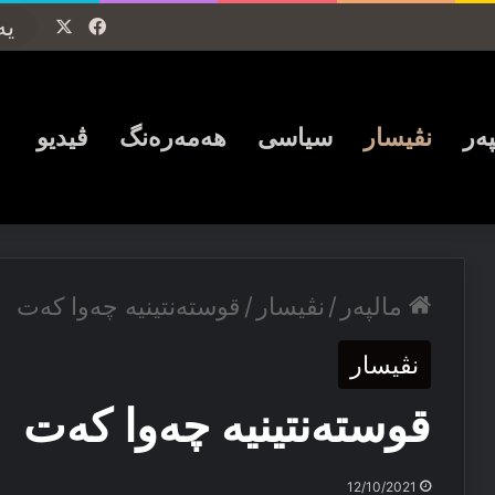
Facebook
X
پەر
نڤیسار
سیاسی
ھەمەرەنگ
ڤیدیو
مالپەر
/
نڤیسار
/
قوستەنتینیە چەوا کەت
نڤیسار
قوستەنتینیە چەوا کەت
12/10/2021