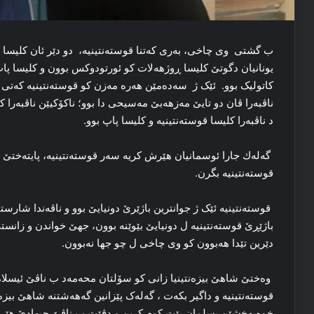
ب گشتی وی چاخی، بەری كەتنا قوستەنتینیە، دو دێر ئان کلیسا ه
یونانیان دگوتێ کلیسا ڕوژهەلات كو ئورتودوکس بوون و کلیسا پاپ
کاتولیک بوو. ئێک ژ سەدەمێن هەرە مەزن کو قوستەنتینیە کەتی 
ناڤبەرا ڤان دو تایێ مەزهەبێ مەسیحی دا بوو؛ ناكۆكیێن ناڤبەرا 
د ناڤبەرا کلیسا قوستەنتینیە و کلیسا پاپ بوو.
گەلەك جارا ئوسمانیان هێرش کریە سەر قوستەنتینیە، پایتەختێ
قوستەنتینیە بگرن.
قوستەنتینیە ئێک ژ جوانترین باژێرێ دونیایێ بوو و ناڤەندا شارستا
باژێڕێ قوستەنتینیە ل دونیایێ بێوێنە بوون، جهێ خواندن و زانستێ 
دێرین تێدا هەبوون کو وی چاخی ل چو جها نەبوون.
وەختێ شاهێ بیزەنتینیا زانی کو سۆلتان محەمەد ب ناڤێ ئیس
قوستەنتینیە و داگیر بکەت ، گەلەک پێزانین گەهەشتنە شاھێ بیز
خوەبەخشێن بسلمان یێت کوم کرین و دڤێت ب ناڤێ جیهادێ هێرش