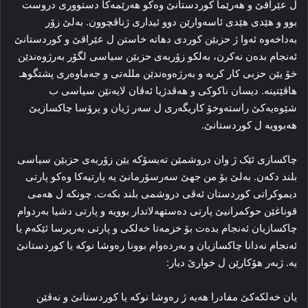
ل عێراقێ و هەرێما کوردستانێ وەکو هەرێمەکا دستوورى دروست
بوو و هێدى هێدى ئاسەوارێن دوو ئیدارى ژناڤچوون. بەلێ زۆر
بەداخەوە ئەوا ژ حزبێن کوردى دهاتە خاستن ل عێراقێ و کوردستانێ
ئەنجام بدەن نەکرن، بەلکو زۆربەی حزبێن سیاسى لگۆر بەرژوەندێن
خۆ یێن حزبى کار کریە و بەرژەوەندێن مللەتى و جەماوەرى پشتگوهـ
هاڤێتینه. دیسان ناکوکى و هەڤدژیا ئەڤان لایەنێن سیاسى ب
شێوەیەکێ راستەوخۆ کاریگەرى ل سەر ژیان و پرۆسا چاکسازیێ
هەبوویە ل کوردستانێ.
چاکسازى ئێک ژ وان دروشمێن تەیسۆکە یێن زۆربەی حزبێن سیاسى
بلند دکەن. بەلێ بۆ من جهێ سەرسۆرمانێ یە پارتیەکا وەکو پارتى
دیموکراتى کوردستان ئەڤى دروشمی بلند بکەت. چونکە ل هەمى
قوناغێن حوکمرانیێ پارتى دەستهەلاتدار بوویە و پارتى دشیا بەردوام
چاکسازیان ئەنجام بدەت بۆ خزمەتا خەلکى و پارتى بەرپرسا ئێکەم یا
ئەنجام نەدانا چاکسازیان و بەردەوام بوونا رەوشا نوکە یا کوردستانێ
یە. ژبەر هۆکارێن ل خوارێ دیار:
یان خەلکەکێ مفادرا هەیە ژ رەوشا نوکە یا کوردستانێ و نەڤێن