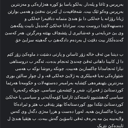
بەرپرس و ئاغا و پلەدار. بەلکو یاسا بۆ کورە هەژارەکی و مەزنترین
بەرپرس وەکو ئێک بیت. شەفافیەت ل کەرتێ نەفتێ و هەمى بوارێن
ژیانا رۆژانە یا خەلکى دا بۆ هندێ متمانە دناڤبەرا خەلکى و
دەستهەلاتێدا دروست بیت. سزادانا خەلکێ گەندەڵ نابیت پێگەهێ
وی یێ حزبایەتى و عەشائیرى ل پێشچاڤ بهێتە وەرگرتن. هەر کەسێ
گەندەڵکار بیت دڤێت ل بەردەم دادگەهێ ب گەهیتە سزایێ خۆ.
ب دیتنا من ئەڤ خالە زۆر ئاسانن و پارتى دشێت د ماوەکێ زۆر کێم
دا ل کابینا داهاتى ئەڤێ چەندێ ئەنجام بدەت، ئەگەر ب دروستاهى
نیازا ئەنجامدانا چاکسازیێ هەبیت. چونکە رەوشا نوکە ب هەمى
شێوازەکی نەیا قەبیلکرى یە ژلایێ خەلکى ڤە، و ل چوار سالێن بورى
مەزنترین بێهنفرەهی کێشایە بەرامبەر دەستهەلات و حکومەتا هەرێما
کوردستانێ ژ قەیران، شەڕ و کێشەیێن سیاسى. چونکە رکەبەریا
سیاسى گەهشتبوو ئاستەکێ ئارامیا کۆمەڵایەتى و سیاسى یا خەلکێ
کوردستانێ تێکدا بوو. کوردستانەکا بهێز پێدڤى ب هێز و ئیرادەکا
مەزنا چاکسازیێ هەیە. لەورا دەست و هزرا مەژى دگەل وى کەس
ولایەنینە یێ مە بەرەف ئەڤى ئاسۆیێ گەش ببەت. ب هێڤیا هندێ ل
ئایندەکێ نێزیک