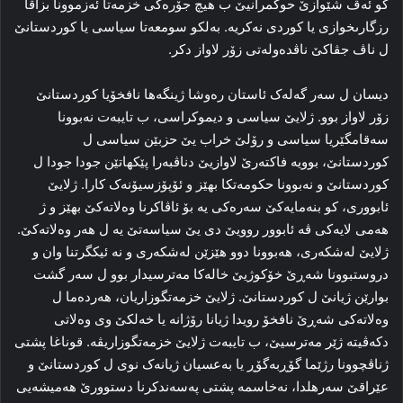
کو ئەڤ شێوازێ حوکمرانیێ ب هیچ جۆرەکی خزمەتا ئەزموونا بزاڤا
رزگارىخوازى یا کوردى نەکریە. بەلکو سومعەتا سیاسى یا کوردستانێ
ل ناڤ جڤاکێ ناڤدەولەتى زۆر لاواز دکر.
دیسان ل سەر گەلەک ئاستان رەوشا ژینگەها نافخۆیا کوردستانێ
زۆر لاواز بوو. ژلایێ سیاسى و دیموکراسى، ب تایبەت نەبوونا
سەقامگێریا سیاسى و رۆلێ خراب یێ حزبێن سیاسى ل
کوردستانێ، بوویە فاکتەرێ لاوازیێ دناڤبەرا پێکهاتێن جودا جودا ل
کوردستانێ و نەبوونا حکومەتکا بهێز و ئۆپۆزسیۆنەک کارا. ژلایێ
ئابوورى، کو بنەمایەکێ سەرەکى یە بۆ ئاڤاکرنا وەلاتەکێ بهێز و ژ
هەمى لایەکی ڤە ئابوور روویێ دی یێ سیاسەتێ یە ل هەر وەلاتەکێ.
ژلایێ لەشکەرى، هەبوونا دوو هێزێن لەشکەرى و نە ئیکگرتنا وان و
دروستبوونا شەڕێ خۆکوژیێ خالەکا مەترسیدار بوو ل سەر گشت
بوارێن ژیانێ ل کوردستانێ. ژلایێ خزمەتگوزاریان، هەردەما ل
وەلاتەکی شەڕێ نافخۆ رویدا ژیانا رۆژانە یا خەلکێ وى وەلاتى
دکەڤیتە ژێر مەترسیێ، ب تایبەت ژلایێ خزمەتگوزاریڤە. قوناغا پشتى
ژناڤچوونا رژێما گۆڕبەگۆڕ یا بەعسیان ژیانەک نوى ل کوردستانێ و
عێراقێ سەرهلدا، نەخاسمە پشتى پەسەندکرنا دستوورێ هەمیشەیی