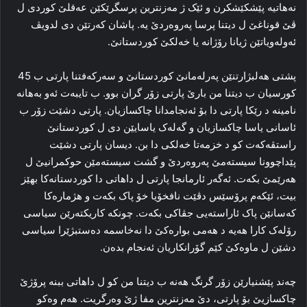
نەهاتیە پێشکێشکرن و ئێک ژ مەزنترین پرسگرێکێن عەقلێ کوردى ل
ڤێ قوناغێ ل دیتنا پرسا پەروەردێ یە. پاشان کەرتێن دى لدویڤ
ئەولەویاتێن ژیانا رۆژانە یا خەلکێ کوردستانێ.
پشتى هەلبژارتنێن پەرلەمانێ کوردستانێ و سەرکەفتنا پارتى ب 45
کورسیان ب دیتنا من بارێ پارتى زۆر گران بوو. ب تایبەت ئەو بەهانە
نامینە د رێکا پارتى دا بۆ ئەنجامدانا چاکسازیان. پارتى دشێت زۆر ب
ئاسانى یاسا چاکسازیان و گەلەک یاسایێن دى ل کوردستانێ
راستڤەکەت کو د خزمەتا خەلکى دا بن. دیسان پارتى دشێت
پێداچوونا سیستەمێ پەروەردێ و گشت سیستەمێن حوکمرانیێ ل
هەرێمێ بکەت. ئەگەر ئارمانجا پارتى ل داهاتى دا کوردستانەکا بهێز
بیت، ئێکەم پرۆسێس دڤێت نافخۆیا خۆ پاک بکەت و هژمارەکا
کەسانێن پاک ئاراستەیی جڤاکى بکەت. چونکە کاریکتەرێن سیاسى
رۆلەک کارا هەیە د هەمى بوارەکێ دا نەخاسمە دەستبژێرا سیاسى
دشێن ل ماوەکێ کێم گۆرانکاریان ئەنجام بدەن.
چەند پێشنیارێن زۆر گرنگ هەنە ب دیتنا من کو ل داهاتى ببنە پرۆژێ
چاکسازیێ بۆ پارتى، دێ مەزنترین مفا ژێ وەرگریت. هەم وەکو