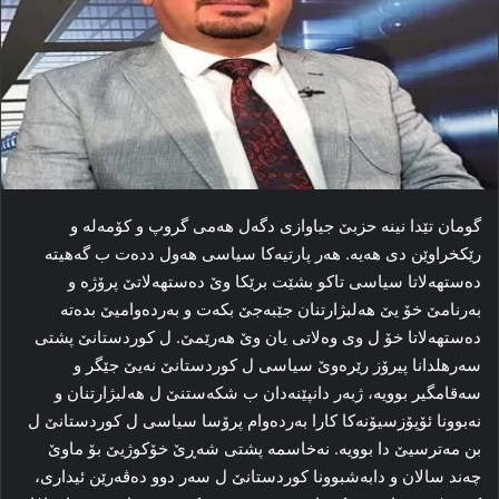
گومان تێدا نینە حزبێ جیاوازى دگەل هەمى گروپ و کۆمەلە و
رێکخراوێن دى هەیە. هەر پارتیەکا سیاسى هەول ددەت ب گەهیتە
دەستهەلاتا سیاسى تاکو بشێت برێکا وێ دەستهەلاتێ پرۆژە و
بەرنامێ خۆ یێ هەلبژارتنان جێبەجێ بکەت و بەردەوامیێ بدەتە
دەستهەلاتا خۆ ل وى وەلاتى یان وێ هەرێمێ. ل کوردستانێ پشتى
سەرهلدانا پیرۆز رێرەوێ سیاسى ل کوردستانێ نەیێ جێگر و
سەقامگیر بوویە، ژبەر دانپێنەدان ب شکەستنێ ل هەلبژارتنان و
نەبوونا ئۆپۆزسیۆنەکا کارا بەردەوام پرۆسا سیاسى ل کوردستانێ ل
بن مەترسیێ دا بوویە. نەخاسمە پشتى شەڕێ خۆکوژیێ بۆ ماوێ
چەند سالان و دابەشبوونا کوردستانێ ل سەر دوو دەڤەرێن ئیدارى،