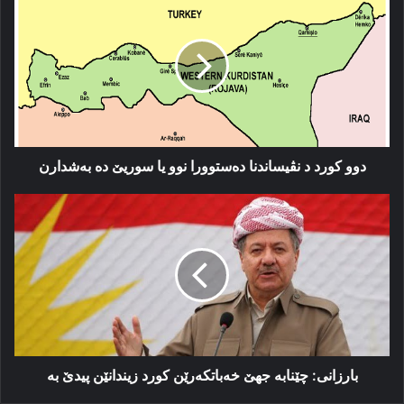
كورد
د
نڤیساندنا
دەستوورا
نوو
یا
سوریێ
دە
بەشدارن
دوو كورد د نڤیساندنا دەستوورا نوو یا سوریێ دە بەشدارن
بارزانی:
چێنابە
جھێ
خەباتكەرێن
كورد
زیندانێن
پیدێ
بە
بارزانی: چێنابە جھێ خەباتكەرێن كورد زیندانێن پیدێ بە