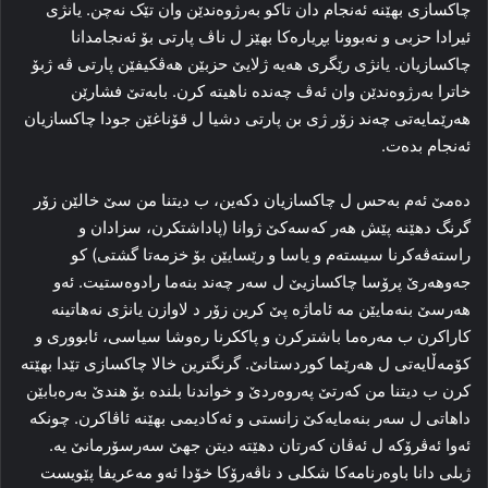
چاکسازى بهێنە ئەنجام دان تاکو بەرژوەندێن وان تێک نەچن. یانژى
ئیرادا حزبى و نەبوونا بڕیارەکا بهێز ل ناڤ پارتى بۆ ئەنجامدانا
چاکسازیان. یانژى رێگرى هەیە ژلایێ حزبێن هەڤکیفێن پارتى ڤە ژبۆ
خاترا بەرژوەندێن وان ئەڤ چەندە ناهیتە کرن. بابەتێ فشارێن
هەرێمایەتى چەند زۆر ژى بن پارتى دشیا ل قۆناغێن جودا چاکسازیان
ئەنجام بدەت.
دەمێ ئەم بەحس ل چاکسازیان دکەین، ب دیتنا من سێ خالێن زۆر
گرنگ دهێنە پێش هەر کەسەکێ ژوانا (پاداشتکرن، سزادان و
راستەڤەکرنا سیستەم و یاسا و رێسایێن بۆ خزمەتا گشتى) کو
جەوهەرێ پرۆسا چاکسازیێ ل سەر چەند بنەما رادوەستیت. ئەو
هەرسێ بنەمایێن مە ئاماژە پێ کرین زۆر د لاوازن یانژى نەهاتینە
کاراکرن ب مەرەما باشترکرن و پاککرنا رەوشا سیاسى، ئابوورى و
کۆمەڵایەتى ل هەرێما کوردستانێ. گرنگترین خالا چاکسازى تێدا بهێتە
کرن ب دیتنا من کەرتێ پەروەردێ و خواندنا بلندە بۆ هندێ بەرەبابێن
داهاتى ل سەر بنەمایەکێ زانستى و ئەکادیمى بهێنە ئاڤاکرن. چونکە
ئەوا ئەڤرۆکە ل ئەڤان کەرتان دهێتە دیتن جهێ سەرسۆرمانێ یە.
ژبلى دانا باوەرنامەکا شکلى د ناڤەرۆکا خۆدا ئەو مەعریفا پێویست