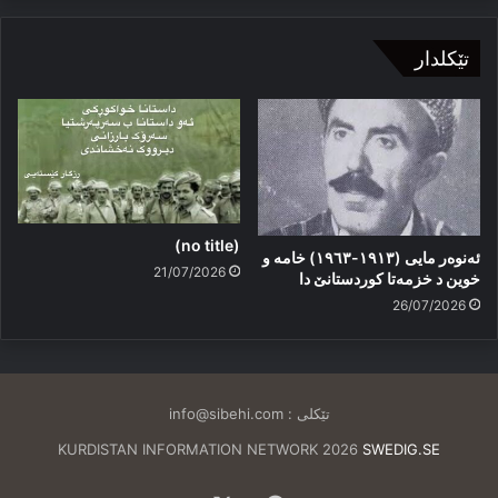
تێکلدار
(no title)
ئەنوەر مایی (١٩١٣-١٩٦٣) خامە و
21/07/2026
خوین د خزمەتا کوردستانێ دا
26/07/2026
تێکلی :
info@sibehi.com
KURDISTAN INFORMATION NETWORK 2026
SWEDIG.SE