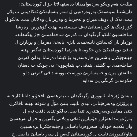
مللەت هەم وەکو بەردەوامیدانا دەستهەلاتا خۆ ل کوردستانێ:
داریشتنا سیتەمەک پەروەردەیى ل سەر بنەمایەکێ ئەکادیمى ب پلان
بیت، نەک ل دویڤ میزاج و تەجریبا چ وەزیر یان وەلاتان بیت. بەلکو ل
گۆر ژینگەها کوردستانێ ئەڤ سیستەمە بهێت گۆهورین. رەوشا
ساخلەمیێ ئانکو گرنگیدان ب کەرتێ ساخەلەمىێ چ ژ پێگەهاندنا
نوژدار یان کەسانێن تایبەتمەند یانژى بابەتێ دەرمان و بڕیارێن ل
ئەڤێ دوماهیکێ یێن حکومەتا هەرێما کوردستانێ ئەگەر بهێنە
جێبەجێکرن باشترین چارەسەریە بۆ کێشا دەرمانا. بەلێ کەرتێ
ساخلەمیێ ب گشتى پێدڤى ب پێداچوونێ یە، چونکە ب دەهان
حالەتێن مرن و خەمساریێ دورست بووینە د ڤى کەرتى دا و
حکومەتێ گرنگى پێ نەدایە.
بابەتێ ژێرخانا ئابوورى وگرنگیدان ب بەرهەمێ نافخۆ و دانانا کارخانە
و پرۆژێن وەبەرهێنانێ، ئیدى نابیت بتنێ مۆڵ و شوقە بهێنە ئاڤاکرن
بتنێ مفایێ وەبەرهێنەرى تێدا بیت. بەلکو ئێدى دڤێت ئەم ل
بەرژەوەندا هەژارو جۆتیارێن ئەڤی وەلاتى بگەرین و خۆ ل بەرهەمێ
وان بکەینە خودان. سەروەریا یاسایێ و جێبەجێکرنا پرەنسیپێ
هاولاتیبوونێ نابیت ل کوردستانێ کەس ل سەر یاسایێ دا بیت. چ