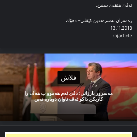
ئەڤێ هێڤیێ ببینین.
رەمەزان نەسرەددین کێڤلى– دهۆك
13.11.2018
rojarticle
فلاش
مەسرور بارزانی: دڤێ ئەم هەموو ب هەڤ را
کاربکن داکو ئەڤ تاوان دوبارە نەبن
دوو