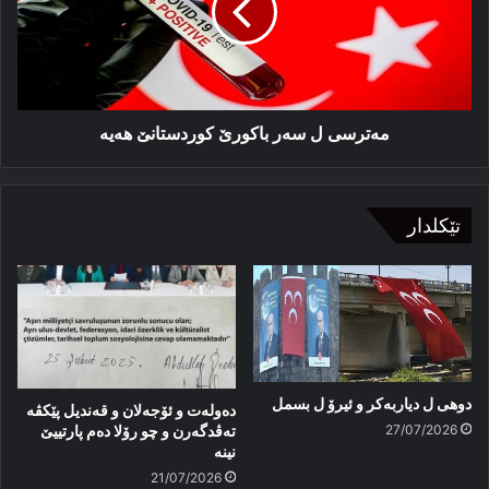
كوردستانێ
ھەیە
مەترسی ل سەر باكورێ كوردستانێ ھەیە
تێکلدار
دوهی ل دیاربەکر و ئیرۆ ل بسمل
دەولەت و ئۆجەلان و قەندیل پێکڤە
27/07/2026
تەڤدگەرن و چو رۆلا دەم پارتییێ
نینە
21/07/2026