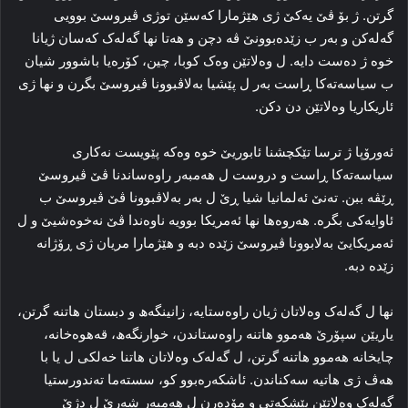
گرتن. ژ بۆ ڤێ یه‌کێ ژی هێژمارا که‌سێن توژی ڤیروسێ بوویی
گەلەكن و بەر ب زێدەبوونێ ڤە دچن و ھەتا نھا گه‌له‌ک که‌سان ژیانا
خوه‌ ژ ده‌ست دایە. ل وه‌لاتێن وه‌ک کوبا، چین، کۆره‌یا باشوور شیان
ب سیاسه‌ته‌کا ڕاست به‌ر ل پێشیا به‌لاڤبوونا ڤیروسێ بگرن و نها ژی
ئاریکاریا وه‌لاتێن دن دکن.
ئه‌ورۆپا ژ ترسا تێكچشنا ئابوریێ خوە وەكە پێویست نه‌کاری
سیاسه‌ته‌کا ڕاست و دروست ل هەمبه‌ر راوەساندنا ڤێ ڤیروسێ
ڕێڤه‌ ببن. ته‌نێ ئەلمانیا شیا ڕێ ل بەر به‌لاڤبوونا ڤێ ڤیروسێ ب
ئاوایه‌کی بگره‌. هه‌روه‌ها نها ئەمریکا بوویه‌ ناوه‌ندا ڤێ نه‌خوه‌شیێ و ل
ئەمریکایێ به‌لابوونا ڤیروسێ زێده‌ دبه‌ و هێژمارا مریان ژی ڕۆژانه‌
زێده‌ دبه‌.
نها ل گه‌له‌ک وه‌لاتان ژیان راوەستایە، زانینگه‌ھ و دبستان هاتنه‌ گرتن،
یاریێن سپۆرێ هه‌موو هاتنه‌ راوەستاندن، خوارنگەھ، قه‌هوه‌خانه‌،
چایخانه‌ هه‌موو هاتنه‌ گرتن، ل گه‌له‌ک وه‌لاتان هاتنا خه‌لکی ل یا با
هه‌ڤ ژی هاتیه‌ سه‌کناندن. ئاشکه‌ره‌بوو کو، سسته‌ما ته‌ندورستیا
گه‌له‌ک وه‌لاتێن پێشکه‌تی و مۆده‌رن ل هەمبه‌ر شه‌رێ ل دژێ