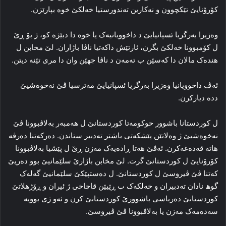
كۆرۆنایێ تێکچوون و نه‌کارین ته‌ندورستیا خه‌لکێ خوه‌ بپارێزن.
وه‌زیرا به‌رگریا ئسپانیایێ د داخوویانیه‌ک یا خوه‌ دا دبێژه‌ کو، ژ بۆ ڕێ
ل کۆمبوونا خه‌لکێ بگرن، ئارتێش داکه‌تیا ناڤا باژاران. لێ مخابن ل
هنده‌ک مالان دا که‌سێن ب ته‌مه‌ن د ناڤا جهێن وان دا مری تێنه‌ دیتن.
ئه‌ڤ داخوویانیا وه‌زیرا به‌رگریا ئسپانیایێ مه‌ترسیا ڤێ نه‌خوه‌شیێ
دده‌ دیارکرن.
ل کوردستانا باشوور حوکومه‌تا كوردستانێ ل هەمبه‌ر به‌لاڤبوونا ڤێ
نه‌خوه‌شیێ ژ وه‌لاتێن پێشکه‌تی باشتر ته‌دبیر ستاندن. ده‌رکه‌تنا ده‌رڤه‌
هاته‌ قه‌ده‌غه‌کرن. ئه‌ڤێ هه‌تا ڕاده‌یه‌ک مه‌زن ڕێ ل پێشیا به‌لاڤبوونا
كۆرۆنایێ ل کوردستانێ گرت. لێ مخابن باژارێ سلێمانیێ بوو ده‌ریێ
که‌تنا ڤێ ڤیروسێ ل کوردستانێ. ل دەستپێكێ سلێمانیێ گه‌له‌ک
گوھ نادان ته‌دبیران و خه‌لکه‌ک ب ڕێیێن قاچاخی ژ ئیران و ڕۆژهلاتێ
کوردستانێ ده‌رباسی باشوورێ کوردستانێ كرن و ئه‌و ژی بوویه‌
سه‌ده‌مه‌ک مه‌زن یا به‌لاڤبوونا ڤێ ڤیروسێ.