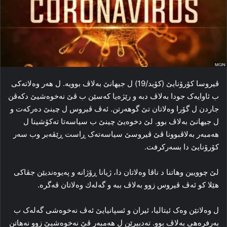
ڤیروسا كۆرۆنایێ (كۆید/19) ل جیهانێ به‌لاڤ بوویه‌. ل هه‌ر وه‌لاته‌کی
ب ئاوایه‌ک جودا به‌لاڤ دبه‌ و رێژەیا که‌سێن ب ڤێ نه‌خوه‌شیێ دکه‌ڤن
جاردن ل گۆرا وه‌لاتان تێ گوهه‌رتن. ئه‌ڤ ڤیروس ل چینێ ده‌رکه‌ت و
ل جیهانێ به‌لاڤ بوو. لێ دخوه‌یێ چینێ ب سیاسه‌تا ته‌کۆشینا ل
هەمبه‌ر به‌لاڤبوونا ڤێ ڤیروسێ سیاسه‌ته‌ک ڕاست ڕێڤه‌بر وب سەر
كۆرۆنایێ دا بسەركرفت.
لێ چوویین وهاتنا د ناڤا وه‌لاتان دا، ژیانا ڕۆژانه‌ و پەیوه‌ندیێن جڤاکی
هێلا كو ئه‌ڤ ڤیروس زوو به‌لاڤ ببه‌ و گەلەك وەلاتان ڤەگرە.
ل وه‌لاتێن وه‌ک ئیتالیا، ئیران و ئسپانیایێ ئه‌ڤ نه‌خوه‌شی گه‌له‌ک ب
بەرفرەھی به‌لاڤ بوو. ته‌دبیرێن ل هەمبه‌ر ڤێ نه‌خوه‌شیێ زوو نه‌هاتن