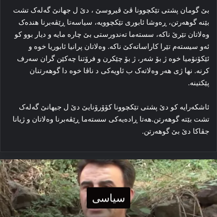
بێ گومان پشتی تێکچوونا ڤێ ڤیروسێ ، دێ ل جهانێ گه‌له‌ک تشت
بێنه‌ گوهه‌رتن، ڕه‌وشا ئابوری تێكچوویە، سیاسه‌تا ڕێڤه‌برنا هنده‌ک
وه‌لاتان تێرێ ناکه‌، سسته‌ما ته‌ندورستی بێ چاره‌ مایه‌ و دیار بوو كو
ئەو سیستەم تێرا کاراساته‌کێ ناکه‌. وه‌لاتان پرانیا ئابوریا خوه‌ و
ئێكۆنۆمیا خوه‌ ژ بۆ شه‌ر، ژ بۆ چێکرن و فرۆتنا چه‌کێن گران سه‌رف
کرنه‌. نها ژی هه‌ر وه‌لاته‌ک ب ئاویه‌کی د ناڤا خوه‌ دا گوهه‌رتنان
پێکتینه‌.
ئاشكەرایە كو دێ پشتی تێکچوونا كۆۆرۆنایێ دێ ل جیهانێ گه‌له‌ک
تشت بێته‌ گوهه‌رتن.هه‌تا ڕاده‌یه‌کی سسته‌ما ڕێڤه‌برنا وه‌لاتان و ژیانا
جڤاکا دێ بێ گوهه‌رتن.
سیاسی