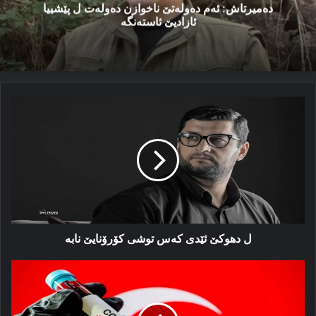
دەمیرتاش: ئەم دەولەتێ ناخوازن دەولەت ل پێشییا
ئازادیێ ئاستەنگە
ل
دھوكێ
ئێدی
كەس
توشی
كۆرۆنایێ
نابە
ل دھوكێ ئێدی كەس توشی كۆرۆنایێ نابە
مەترسی
ل
سەر
باكورێ