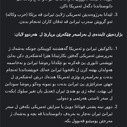
دانوستاندنا دگه‌ل ئەمریكا ناكن.
لێدانا به‌رژوه‌ندیێن ئه‌مریكى ژلایێ ئیرانێ ڤه‌ برێكا (حرب وكاله‌)
ئه‌و گروپێن سه‌رب ئیرانێ ڤه‌ ئه‌ڤان كاران ئه‌نجام بده‌ن.
بژاردەیێن ئاینده‌ى ل به‌رامبه‌ر چێكه‌رێن بریارێ ل هه‌ردوو لایان:
ناكوكیێن ئیرانێ و ئەمریكا گه‌هشتنه‌ كوپیتكێ چونكه‌ به‌شه‌ك ژ
به‌رپرسێن ئەمریكی گه‌فێن بكارئینانا هێزا له‌شكه‌رى دكن به‌لێ
ئوپشنى ئابورى یێ ڤه‌كرىه‌ بو تێكدانا ره‌وشا ئیرانێ و نه‌خاسمه‌
هه‌ولدان بهێنه‌ كرن ل نافخویا ئیرانێ خه‌لك خوپێشناندنا ئه‌نجام
بده‌ت و به‌رامبه‌رى وێژى ئەمریكا هنده‌ك دربێن له‌شكه‌رى ل
جهێن ستراتێژى یێ ئیرانێ بده‌ت بو نمونه‌ وه‌كو ره‌وشا سودانێ
لى بهێت. ئه‌ڤه‌ ژى بو هندێ ئیران (تعدیل یان تغیر سلوك )بكه‌ت
ل سه‌ر ئاستى هه‌رێمى و ده‌ولى.
دوور نینه‌ پشتى قوناغا دویێ یا سزایێن ئەمریكی بكه‌فن ل سه‌ر
ئیرانێ ئیران نه‌چار بە به‌ره‌ف دانوستاندنا ڤه‌ بچە و به‌شه‌ك ژ
مه‌رجێن پومپێبو قەبوول بكه‌.