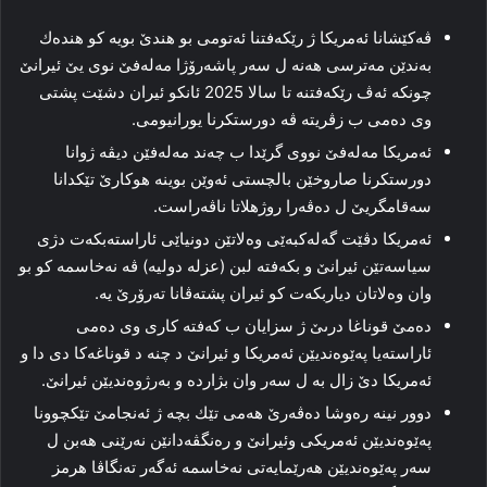
ڤه‌كێشانا ئەمریكا ژ رێكه‌فتنا ئەتومی بو هندێ بویه‌ كو هنده‌ك
به‌ندێن مه‌ترسى هه‌نه‌ ل سه‌ر پاشەرۆژا مه‌لەفێ نوى یێ ئیرانێ
چونكه‌ ئه‌ڤ رێكه‌فتنه‌ تا سالا 2025 ئانكو ئیران دشێت پشتى
وى ده‌مى ب زڤریته‌ ڤه‌ دورستكرنا یورانیومى.
ئەمریكا مه‌لەفێ نووى گرێدا ب چه‌ند مه‌لەفێن دیڤه‌ ژوانا
دورستكرنا صاروخێن بالچستى ئه‌وێن بوینه‌ هوكارێ تێكدانا
سه‌قامگریێ ل ده‌ڤه‌را روژهلاتا ناڤه‌راست.
ئەمریكا دڤێت گەلەكبه‌ێى وه‌لاتێن دونیاێى ئاراسته‌بكه‌ت دژى
سیاسه‌تێن ئیرانێ و بكه‌فته‌ لبن (عزله‌ دولیه‌) ڤه‌ نه‌خاسمه‌ كو بو
وان وه‌لاتان دیاربكه‌ت كو ئیران پشته‌ڤانا تەرۆرێ یه‌.
ده‌مێ قوناغا درىێ ژ سزایان ب كه‌فته‌ كارى وى ده‌مى
ئاراستەیا په‌ێوه‌ندیێن ئەمریكا و ئیرانێ د چنه‌ د قوناغه‌كا دی دا و
ئەمریكا دێ زال بە ل سه‌ر وان بژاردە و به‌رژوه‌ندیێن ئیرانێ.
دوور نینه‌ ره‌وشا دەڤەرێ هه‌مى تێك بچە ژ ئه‌نجامێ تێكچوونا
په‌ێوه‌ندیێن ئەمریكی وئیرانێ و‌ رەنگڤه‌دانێن نه‌رێنى هه‌بن ل
سه‌ر په‌ێوه‌ندیێن هه‌رێمایه‌تى نه‌خاسمه‌ ئه‌گه‌ر تەنگاڤا هرمز