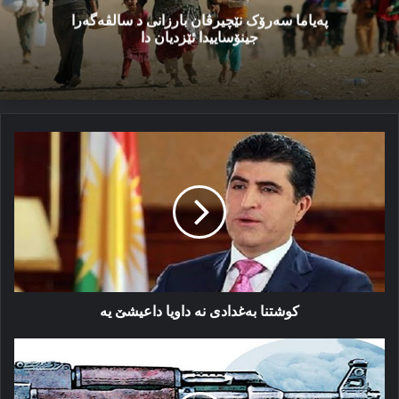
پەیاما سەرۆک نێچیرڤان بارزانی د سالڤەگەرا
جینۆساییدا ئێزدیان دا
کوشتنا
بەغدادی
نە
داویا
داعیشێ
یە
کوشتنا بەغدادی نە داویا داعیشێ یە
ترک
ل
هه‌ر