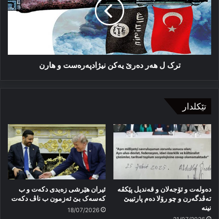
ده‌رێ
یه‌کن
نیژادپه‌ره‌ست
و
هارن
ترک ل هه‌ر ده‌رێ یه‌کن نیژادپه‌ره‌ست و هارن
تێکلدار
دەولەت و ئۆجەلان و قەندیل پێکڤە
ئیران هێرشی زەیدی دکەت و ب
تەڤدگەرن و چو رۆلا دەم پارتییێ
کەسەک بێ ئەزمون ب ناڤ دکەت
نینە
18/07/2026