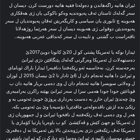
ئیران ھاتیە‌ راگه‌هاندن و ده‌وله‌تا فقیه ھاتیە‌ دورست كرن. دیسان ل
سه‌ر گه‌له‌ك ئاستان ئه‌ڤ پەیوەندیە‌ وه‌كو ناكوكى یان ژى هه‌ڤكارى
ھەبوینە‌ چ ئابورى یان سیاسی و كاریگەریێن ئه‌ڤان په‌یوه‌ندیان ل سه‌ر
په‌یوه‌ندیێن دوقولى ژى ھەبوینە‌ دیسان ل سه‌ر هه‌رێما روژهه‌لاتا
ناڤه‌راست ب گشتى ‌ و تایبەت ل سه‌ر كه‌نداڤى عه‌ربى ھەبوینە..
ئیدارا نوكه‌ یا ئه‌مریكا پشتى كو ل 20ێ كانونا دویێ2017ێ
ده‌ستهه‌لات ل ئه‌مریكا وه‌رگرتى گه‌له‌ك پێنگاڤێن دژى ئیرانێ
به‌رجه‌سته‌ كرن، نه‌خاسمه‌ ئه‌و رێكه‌فتنا دنافبه‌را ئیدارا باراك ئوباماى
و ئیرانێ دا ھاتیە‌ ئه‌نجام دان ل 6ێ ئادار تا 2ێ نیسان 2015 ل لوزان
ل وه‌لاتى سویسرا ھاتیە‌ ئه‌نجام دان ل وى ده‌مى بریار ھاتیە‌ دان ب
قوناغێن جودا جودا هه‌مى سزا ل سه‌ر ئیرانێ بهێنه‌ راكرن به‌رامبه‌رى
وێ چه‌ندێ ئیران حازر بە ده‌ست به‌ردارى پروژێ خویێ ئه‌تومى بە و
رێكێ بده‌ لژنێن ناڤده‌وله‌تى چاڤدێریا دۆسیەیا وێ یێ ئەتومی بكه‌،
هه‌ر ل وى ده‌مى ئه‌ڤ رێكه‌فتنه‌ ل نافخویا ئیرانێ و ل جمهوریان ژی
ل ئه‌مریكا بو جهێ كێش و ڤه‌كێشێ كو ب باوەریا پارتیا كۆماری یا
ئەمریكا ئه‌ڤ رێكەفتن‌ دژى به‌رژوه‌ندێن بالا یێن ئەمریكا نه‌ ل ده‌ڤه‌رێ.
حسێن موسیان بالیوزى ئیرانێ وه‌سا دته‌ دیاركرن كو ئیرانێ باشترین