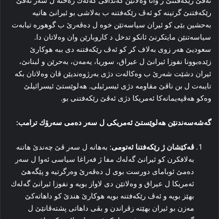
ئه‌ڤێ رێكه‌فتنێ ژ وانا وه‌لاتێن كه‌ندافى گەلەك ره‌خنه‌ ل سه‌ر ئه‌ڤێ
رێكه‌فتنێ گرتینه‌ كو ئه‌ڤ رێكه‌فتنه‌ ب به‌لاشى بو ئیرانێ ھاتیە‌
به‌حشین بێی كو ئیران سیاسه‌تێن خوە ل ده‌ڤه‌رێ ب گوهورە تیابەت
سیاسه‌تنێن مایتكرنێ ئانكو تدخل د كاروبارێن وان وەلاتان دا.
سعودیێ هه‌ر زوى به‌لاف كر كو ئه‌ڤ رێكه‌فتنه‌ دى ببە هوكارێ
زێده‌بوونا نفوزا ئیرانێ ل عیراق، سوریا، یەمەن، بەحرێن و لبنانێ،
ئیران دشێت شه‌رێ ب وه‌كاله‌ت دژی به‌رژوه‌ندیێن ڤان وه‌لاتان بكه‌
تایبەت ل بن ناڤێ مقاومه‌ دژى ئیسرئیلى. هه‌لوێستێ ئیسرائیلێ
وه‌كو هه‌ڤپه‌یمانه‌كا ئەمریكا دژى ئه‌ڤێ رێكه‌فتنى بو‌.
گه‌شه‌سه‌ندنێن هه‌لوێستێ ئه‌مریكى ل سه‌ر ده‌مى سه‌رۆك ترامب:
ڤه‌كێشان ژ رێكه‌فتنا ئەتومی
: به‌هانه‌ ل سه‌ر ڤێ چه‌ندێ هاتنه‌
به‌لافكرن كو ئیرانێ گەلەك مفا ژ فه‌راغا سیاسی ئه‌وا ل سه‌ر
ده‌مێ ئوباماى دورست بوى ل ده‌ڤه‌رێ وه‌رگرتیه‌ و پێگه‌هێ
ئەمریكا ل عیراق و وه‌لاتێن دى لاواز بویه‌ و نفوزا ئیرانێ گەلەك
بهێز بویه‌ و ئه‌ڤ رێكه‌فتنه‌ بویه‌ هوكارێ هندێ كو داهاته‌كێ
مه‌زن بو ئیران بهێته‌ زڤراندن و بڤى داهاتى پشته‌ڤانێێ ل