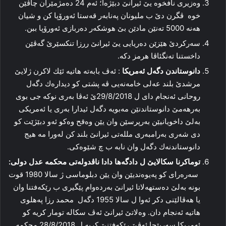
وه‌زیرى نافخوە یێ ئیرانێ دبێژەا؛ ئه‌م 24 ده‌مژمێران چاڤێن
خوە ڤگرن دێ ب ملیونان په‌نابه‌ر قه‌ستا ئەورۆپا كن و شیان
هه‌نه‌ 5000 ته‌نێن مادێن بێ هوشكه‌ر ده‌ربازى ئەورۆپا ببن.
سه‌ركردێ هێزێن ده‌ریایى یێ ئیرانێ ررزا تنكسێرێ گه‌ڤێن
داخستنا تەنگئاڤا هرمز دكە.
دانوستاندن دگه‌ل ئەمریكا
: ئه‌ڤ بابه‌ته‌ ھاتیە‌ ئێك لاكرن ژلایێ
مرشدێ بلند عەلى خامەنەیی ڤه‌ پشتى كو دیداره‌ك دگه‌ل
روحانى ئه‌نجام داى ل 29/8/2018ێ ئه‌ڤا به‌رى نوكه‌ جى بوى
به‌رهه‌مێ دانوستاندنێن مه‌بویه‌ دگه‌ل ئیدارا به‌رى یا ئه‌مریكى
به‌لێ داخویانیێن به‌رپرسێن وان یێن وه‌قح وه‌كو ئه‌و دبێژێت كو
دى شەری به‌رامبه‌رى ملله‌تى ئیرانێ بلند كن له‌ورا مه‌ هیج
دانوستاندنه‌ك دگه‌ل وان نابە ب چ شێوه‌كى.
توماكرنا سكالایێ ل دادگه‌ها دادا ناڤدوله‌تى محكمه‌ عدل دولی:
سه‌ره‌راى كو په‌یوه‌ندیێن وان یێن دبلوماسى ژ سالا 1980 قوت
بونه‌ به‌لێ ده‌ستهه‌لاتا ئیرانێ به‌رده‌وام پێگیرى ب رێكه‌فتنا وان
یا هه‌ڤالێنى دكر ئه‌وا ل سالا 1955 دگه‌ل محمد رزا په‌هلوى
ھاتیە‌ ئه‌نجام دان. وه‌لاتێ ئیرانێ ئه‌ڤ سكاله‌ تومار كریه‌ كو
ئەمریكا سه‌رپێچا ئه‌ڤێ رێكه‌فتنێ كریه‌ ل 28/8/2018 محكمه‌