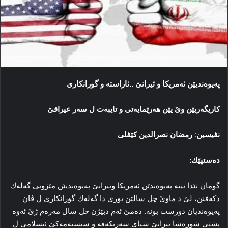
په‌یوه‌ندیێن ئه‌مریكا و ئیرانێ ..ئاراسته‌ و گورانكاری
كاریگه‌ریێن وێ یێن هه‌رێمایه‌تى و تایبه‌ت ل سه‌ر عیراقێ
نڤیسین
:
رمضان نصرالدین کێڤلى
ده‌ستپێك:
گومان تێدا نینه‌ په‌یوه‌ندێن ئه‌مریكا وئیرانێ په‌یوه‌ندیێن مێژویى گەلەك
دكه‌فنن، لێ د ماوێ چل سالێن بوری دا گەلەك گورانكاری ل ڤان
په‌یوه‌ندیان دورست بونه.‌ ده‌مێ ئه‌م دبێژن چل سال مه‌ره‌م ژێ ئه‌وه‌
پشتى شوره‌شا ئیرانێ شیاى سه‌ربكه‌فە و سیسته‌مه‌كێ ئیسلامى ل