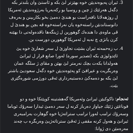
ئیران په‌یوه‌ندیێن خوە بهێزتر لێ بكه‌ و ئاستێ وان بلندتر بكه‌
دگه‌ل هه‌رئێك ژ چین و روسیا بو ركه‌به‌ریا به‌رژوه‌ندیێن ئەمریكا
ل روژهه‌لاتا نافه‌راست بو هندێ ده‌مێ بخو بكاربینن و به‌ره‌ف
دانوستاندنێن راسته‌خوە یان نه‌راسته‌خوە ڤه‌ بچن بو هندێ ل
ڤى ماوه‌ى دا هنده‌ك گوهورین ل ژینگه‌ها ناڤده‌وله‌تى دا بهێنه‌
كرن یانژى چ نەبە ل ئەمریكا گوهورین دورست بن.
ب زه‌حمه‌ته‌ ئیران بشێت تجاوزێ ل سه‌ر شعارێ خوە یێ
ئاێدولوژى بكه‌ (تصدیر سوره‌) له‌ورا صانع قرار ل ئیرانێ
هه‌ولدانا بكه‌ت بچك نه‌رمتر لێ بهێن و مڤاى ژ سلگه‌ عمان
وه‌ربگریت و عیراقێ كو په‌ێوه‌ندیێن خوە دگه‌ل سعودیێ باشتر
لێ بكه‌ بو ده‌مه‌كێ ده‌ستبه‌ردارى ئه‌ڤى دورژمى شوره‌گێرى
بێت.
ئه‌نجام:
ناكوكیێن ئیرانێ وئەمریكا گه‌هشتینه‌ كوپێتكا خوە و دو
قوناغێن ژئێك جیاواز ده‌رباز كرنه‌ ل سه‌ر ده‌مێ ئیدارا سه‌رۆك ئوباما
وسه‌رۆك ترامب له‌ورا ترامب ستراتەژیا خوە گوهارت به‌رامبه‌رى
ئیرانێ و هه‌ول كرنه‌ مڤفى ژ ئه‌ڤێ سترتاتەژیێ وه‌ربگرە ب چه‌ند
مه‌ره‌مێن دى ژوانا: