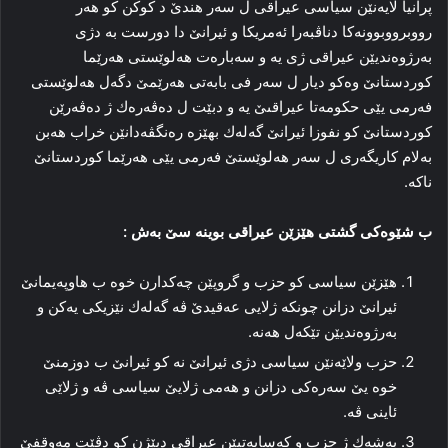
پرانیا لایه‌نێن سیاسی عیراقى ل سه‌ر هندێ د كوكن كو هه‌ر
رووبرووبوونه‌كا دناڤبه‌را ئەمریكا و ئیرانێ دا دورست بە دژى
به‌رژوه‌ندیێن عیراقى ژى یه‌ و سه‌باره‌ت هه‌لوێستى هه‌رێما
كوردستانێ وه‌كو دیار ل سه‌ر فى بابه‌تى هه‌رێمێ دگه‌ل هه‌لوێستى
فه‌رمى یێى حكومه‌تا عیراقىێ یه‌ و دبێت ل ده‌ڤه‌ره‌ك ژ ده‌ڤه‌رێن
كوردستانێ كو نفوزا ئیرانێ گەلەك بهێزه‌ ره‌نگڤه‌دانێن خراب هه‌بن
به‌لام كاریگه‌رى ل سه‌ر هه‌لوێستێ فه‌رمى یێى هه‌رێما كوردستانێ
ناكە.
ب شێوه‌كى گشتى هێزێن عیراقى بوینه‌ سێ به‌ش :
هێزێن سیاسی كو حزب و گروپێن چه‌كدارن خوە ب هاوپه‌یمانێ
ئیرانێ دزانن چونكه‌ ژلایى عه‌قیدێ ڤه‌ گەلەك نێزیكى یەكن و
به‌رژوه‌ندیێن تێكه‌ل هه‌نه‌.
حزب ولاێه‌نێن سیاسی دژى ئیرانێ نه‌ كو ئیرانێ ب دوزمنێ
خوە یێ سه‌ره‌كى دزانن و هه‌مى ژلایێ سیاسی ڤه‌ و ژلاێى
ئاینى ڤه‌.
به‌شه‌ك ژ حزب و كه‌سایه‌تیێن عیراقى دبێژن كو دڤێت مەوقفێ