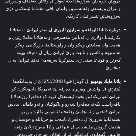
گروپێن خوە یێن به‌رژوه‌ندا بكه‌ ئه‌وێن ل ولاتێن كه‌نداف وسورێى
و عراق و یەمەن وفەلەستین ولبنان ناڤى مقماما ئێسلامى دژى
به‌رژوه‌ندێن ئێسرائیلێ كاربكه‌.
دوباره‌ دانانا ئابولقه‌ و سزایێن ئابورى ل سه‌ر ئیرانێ
: نه‌هێلانا
بكارئینانا دولارى ل كه‌نالێن مه‌سرفى و نه‌هێلانا تعاملا زێرى و
هه‌مى وان معادنێن وه‌كو وان و راوستاندنا بازرگانیێ وه‌كو
ئه‌لمنیوم و ئاسن و نابێت پارێ ئیرانێ ریال ل ده‌رڤه‌ بهێته‌
كه‌رێن و قوناغا سێى ژى سفركرنا به‌رهه‌مێ نه‌فتا ئیرانێ یه‌ ل
ده‌ڤه‌رێ .
پلانا مایك پومپیو
:ل گوتارا خویا 12/3/2018ێ ل په‌یمانگه‌ها
(هێرتێغ )ل واشنتن وه‌زیرى ده‌رڤه‌ یێ ئەمریكا داخویاكرن كو
ئیرانێ ئه‌و رێكه‌فتن بخوە ئیستعلال كریه‌ كو ده‌ڤه‌را روژهه‌لاتا
ناڤه‌راست بكه‌ته‌ ده‌ڤه‌را شه‌رو و ناكوكیان و ئه‌و داهاتى بده‌س
ئیرانێ كه‌فتى ژ ئه‌نجامێ رێكه‌فتنا ئەتومی بكاردئینن بو
پشته‌ڤانیا تەرورێ ل دەڤەرێ تایبەت بو حزبالله و حوسیان و
هنده‌ك گروپێن ملیشیایى ل عیراقى و 12 مه‌رج ژلایێ وێڤه‌
هاتینه‌ راگه‌هاندن كو ئه‌گه‌ر ئیران ئه‌ڤان مه‌رجان جى به‌جى