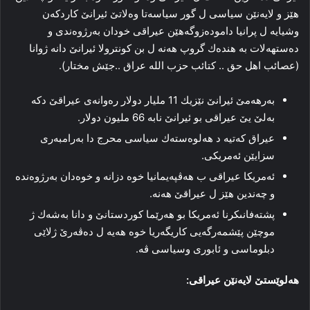
هێز و لایه‌نێن سیاسی ل گور سیاسه‌تا وه‌لاتێ ئیرانێ كاردكه‌ن
وشیایه‌ ل پرانیا داموده‌زوگه‌هێن عیراقى خودان به‌رژوه‌ندی و
ده‌ستهه‌لات بە هنده‌ك گروپ هه‌نه‌ ل بن كونترولا ئیرانێ دانه‌ ژوانا
(عصائب اهل حق .. كتائب حزب الله عراق ..جێش مختار).
به‌رهه‌مێ ئیرانێ نێزیك 11 ملیار دولار ره‌وانه‌ى عیراقێ دكە
به‌لێ یێ عیراقى بو ئیرانێ نابە 66 ملیون دولار.
عیراق كه‌تیه‌ د ھەلوەستەك سیاسی محرج دا به‌رامبه‌رى
سزایێن ئه‌مریكى.
ئەمریكا عیراقى ب ھەڤپەیمانیا خوە دزانە و خوەدان به‌رژوه‌نده‌
و چه‌ندین هێز ل عیراقێ هه‌نه‌.
پشته‌فانىكرنا ئەمریكا بو هه‌رێما كوردستانێ و دانا به‌شه‌ك ژ
موچێن پێشمه‌رگه‌یی كاریگه‌ریا خوە هه‌یه‌ ل دەڤەرێ ژلاێى
دبلوماسى و ئابورى وسیاسی ڤه‌.
هه‌لوێستێ لایه‌نێن عیراقى: