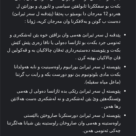
بكه‌ت بو سفككرنا ئابولقێن سیاسی و ئابورى و بوزانێن ل
هه‌ردو 12 مه‌رجان دا بومبێو ب په‌ێڤا (پێدڤىه‌ ل سه‌ر ئیرانێ)
ده‌ست ب گوتن و به‌لافكرنا وان مه‌رجان كریه‌، ژوانا :
پێدڤىه‌ ل سه‌ر ئیرانێ هه‌مى وان بزاڤێن خوە یێن له‌شكه‌رى و
ئەتومی جرد بكه‌ت بو ئاژانسا ده‌ولى یا تاقا زه‌رى پێش كێش
بكه‌ت و پێویسته‌ ده‌ستبه‌ردارى ئه‌ڤان چالاكیان بە و ڤه‌كولین ل
ڤان چالاكیان بهێنه‌ كرن .
پێویسته‌ ل سه‌ر ئیرانێ یورانیوم راوه‌سینیت و نابە هه‌ولدانا
بكه‌ت مادى بلوتونیوم یێ نوو دورست بكه‌ و رابت ب گرتنا
(ماعل میاه سقیله‌).
پێویسته‌ ل سه‌ر ئیرانێ رێكى بده‌ ئاژانسا ده‌ولى ل هه‌مى
وێستگه‌هێن وێ یێن لەشكه‌رى و نه‌ له‌شكه‌رى ه‌ست هه‌لاتێن
رها هه‌بن .
پێویسته‌ ل سه‌ر ئیرانێ دورستكرنا صاروخێن بالێستى
راوەستینە و هه‌مى وان صاروخان راوستینە یێن شیانا هه‌لگرتنا
چه‌كى ئه‌تومى هه‌بن.