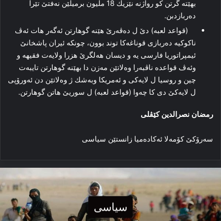
بهێته‌ گرتن كو رواژنه‌ نێزیك 18 ملیون برمیلێن نه‌فتێ تێرا
ده‌ربازدبن.
(قواعد لعبه)‌ دێ ل دەڤەرێ هێنه‌ گوهارتن ئه‌گه‌ر هات ئه‌ڤ
ناكوكیه‌ ده‌ربازى قوناغه‌كا توند بوون، چونكە ئیران پاشخانێ
ئیمپراتوریا فارسى یه‌ و دیسان هه‌لگرێ هزرا ولایه‌ت فقیهه‌ و
وئه‌ڤ قواعده‌ ناڤبه‌را وه‌لاتێن مه‌زن دا بهێنه‌ گوهارتن تایبەت
چین و روسیا ل لایه‌كى و ئەمریكا وبه‌شك ژ وه‌لاتێن دن ئەورۆپی
ل لایه‌كێ دى كا چه‌وا (قواعد لعبه)‌ ل سوریێ هاتن گوهارتن.
رمضان نصرالدین کێڤلى
سەرۆكێ كۆمەلا ئەكادەمیا زانستێن سیاسی
سیاسی