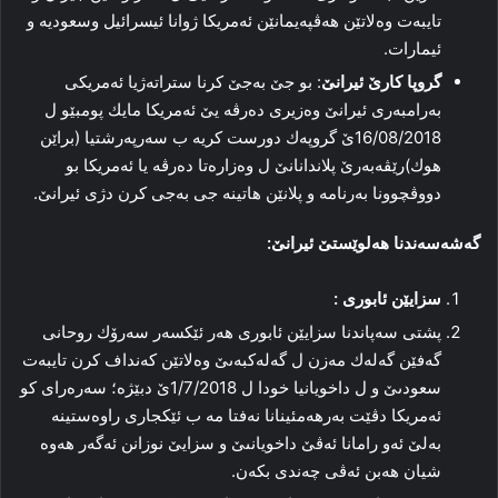
تایبەت وه‌لاتێن هه‌ڤپه‌یمانێن ئەمریكا ژوانا ئیسرائیل وسعودیه‌ و
ئیمارات.
گروپا كارێ ئیرانێ
: بو جێ به‌جێ كرنا ستراتەژیا ئه‌مریكى
به‌رامبه‌رى ئیرانێ وه‌زیرى ده‌رڤه‌ یێ ئەمریكا مایك پومبێو ل
16/08/2018ێ گروپه‌ك دورست كریه‌ ب سه‌رپه‌رشتیا (براێن
هوك)رێڤه‌به‌رێ پلاندانانێ ل وه‌زاره‌تا ده‌رڤه‌ یا ئەمریكا بو
دووڤچوونا به‌رنامه‌ و پلانێن هاتینه‌ جى به‌جى كرن دژى ئیرانێ.
گه‌شه‌سه‌ندنا هه‌لوێستێ ئیرانێ:
سزایێن ئابورى :
پشتى سه‌پاندنا سزایێن ئابورى هه‌ر ئێكسه‌ر سه‌رۆك روحانى
گە‌فێن گەلەك مه‌زن ل گەلەكبه‌ىێ وه‌لاتێن كه‌نداف كرن تایبەت
سعودىێ و ل داخویانیا خودا ل 1/7/2018ێ دبێژە؛ سه‌ره‌راى كو
ئەمریكا دڤێت به‌رهه‌مئینانا نه‌فتا مه‌ ب ئێكجارى راوه‌ستینە
به‌لێ ئه‌و رامانا ئه‌ڤێ داخویانىێ و سزایێ نوزانن ئه‌گه‌ر هه‌وه‌
شیان هه‌بن ئه‌ڤى چه‌ندى بكه‌ن.