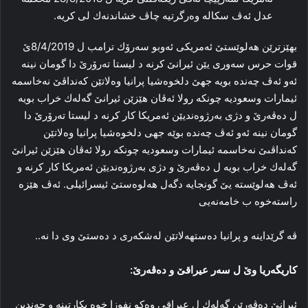
عدل ئه‌ڤ سكاله‌ وه‌رگرتیه‌ چاڤ خشاندنه‌ك لى كریه‌.
بهێزترێن هه‌لوێستێ ئه‌مریكى ئه‌وبو سەرۆك ترامب ل 8/4/2019ێ
قوات حرس سەوری یێن ئیرانێ كرنه‌ د لیستا تەرۆرێ دا گومان نینه‌
ئه‌و ئه‌ڤ چه‌نده‌ بویه‌ جهێ دلخوەشیا پرانیا وه‌لاتێن كه‌نداڤێ نه‌خاسمه‌
ئیمارات وسعودیه‌ چونكه‌ رولا ئه‌ڤان هێزێن ئیرانێ گەلەك خراب بویه‌
ل دەڤەرێ و دژى به‌رژوه‌ندیێن ئەمریكا كار كرنه‌ د لیستا تەرۆرێ دا
گومان نینه‌ ئه‌و ئه‌ڤ چه‌نده‌ بوێه‌ جهى دلخوەشیا پرانیا وه‌لاتێن
كه‌نداڤىێ نه‌خاسمه‌ ئیمارات وسعودیه‌ چونكه‌ رولا ئه‌ڤان هێزێن ئیرانێ
گەلەك خراب بویه‌ ل دەڤەرێ و دژى به‌رژوه‌ندیێن ئەمریكا كار كرنه‌ و
ئه‌ڤ هه‌لوێسته‌ یێ گونجایه‌ دگه‌ل هه‌لوەستێ ئیسرائیلى. ئه‌ڤ هێزه‌
راسته‌خوە ب خامەنەیی
ڤه‌ گرێداینه‌ و پرانیا ده‌ستهه‌لاتێن له‌شكه‌رى د ده‌ستێ وى دا نه‌..
كاریگه‌ریا وێ ل سه‌ر عیراقێ و ده‌ڤه‌رێ:
ئیرانێ ده‌ڤه‌رێن گەلەك ل عیراقى وه‌كو نفوزا خوە بكارتینە و چه‌ندین