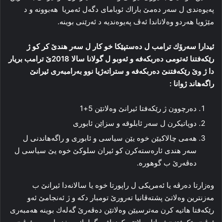
په‌یوه‌ندى ل سه‌ر ده‌مێ باراك ئوباماى دگەل ئەمریا ھەبوونە و د
مێژویا هه‌ردو وه‌لاتاندا ئه‌ڤ پەیوەندیە‌ د ئه‌رێنى بوینه‌.
ئیدارا سەرۆك ترامب ل ده‌ستپێكا خو كار ل سه‌ر هندێ كر كو ژ
رێكه‌فتنا ئه‌تومى ده‌ربكه‌فە و ئه‌وبو ل گولانا سالا 2018ێ ترامب بریار
دا ژ وێ رێكه‌فتنێ ده‌ربكه‌فە و ستراتەژیا نوو به‌رامبه‌رى ئیرانێ ‌
راگه‌هاند ژوانا :
ده‌رچوون ژ رێكه‌فتا ئیرانێ وه‌لاتێن 5+1
دوپاتیكرن ل سه‌ر ئابلوقه‌ و سزاێن ئابورى
هه‌مى چالاكیێن خوە یێن سیاسی و ئابورى و راگه‌هاندنى ل
سه‌ر هندى ئارەستەكرن كو ئیران سلوكێ خوە یێ سیاسی ل
ده‌ڤه‌رێ ب گوهورە.
وه‌زارتا ده‌رڤه‌ یا ئه‌مریكى ل راپورتا خوە یا سالانەدا ئیرانێ ب
مه‌زنترین وه‌لاتێ پشته‌ڤانیا تەرورێ تومبار دكە و ژ ئه‌نجامێ ئه‌و
رێكه‌فتا ھاتیە‌ كرن مه‌ترسیێن وه‌لاتێن ده‌ڤه‌رێ گەلەك بوینه‌ هه‌مبه‌رى