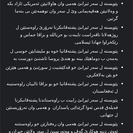
پێویسته‌ ل سه‌ر ئیرانێ هه‌مى وان هاولاتیێن ئه‌مریكى ئازاد بكه‌
و وه‌لاتیێن هه‌ڤپه‌یمانى وێ ل سه‌ر وان توهمه‌تێن بى بنه‌ما
گرتین.
پێویسته‌ ل سه‌ر ئیرانێ پشته‌ڤانىكرنا تەرۆرێ راوه‌ستێن ل
روژهه‌لاتا ناڤه‌راست تایبەت بو حزبالله و بزاڤا جماس و
رێكخراوا جهادا ئیسلامى.
پێویسته‌ ل سه‌ر ئیرانێ پشته‌ڤانیا خوە بو ملیشایێن حوسى ل
یەمەن ب دوماهێك بینە بو هندێ پروسا ئاشتىێ دورست بە
پێویسته‌ ل سه‌ر ئیرانێ خو ڤه‌كێشیت ژ سورێىێ و هه‌مى هێزێن
خو یێن به‌لافكرین.
پێویسته‌ ل سه‌ر ئیرانێ پشته‌ڤانیا خو بو بزاڤا تالیبان راوه‌ستینە
ل ئه‌فغانستان.
پێویسته‌ ل سه‌ر ئیرانێ رابیت ب راوه‌ستاندنا پشته‌ڤانىكرنا
فەیلەق قدس ئه‌وا گرێداێى پاسداران و هه‌مى وان تەرۆریستێن
ل جێهانى.
پێویسته‌ ل سه‌ر ئیرانێ هه‌مى وان ره‌فتارێن خو راوه‌ستتنە
ئه‌وێن دبنه‌ هوكارێ گه‌ڤ و مەته‌رسیێ ل سه‌ر ولاتێن جیران و