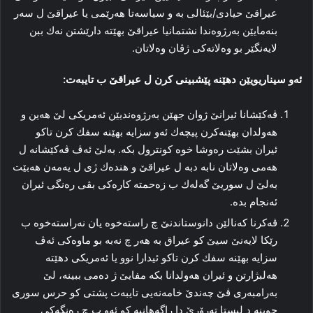
عیراقێ حیادى/بێئالی بە و سیاسه‌تا ھەرێمی یا عیراقێ ل سه‌ر
بنەمایێن به‌رژوه‌ندا نشتمانیا عیراقێ بهێته‌ دارێشتن نه‌ك ببن
لایه‌نگێر بو وه‌لاته‌كى ژڤان وه‌لاتان.
ئه‌و سیناریویێن دهێنه‌ پێشبینى كرن ل عیراقێ ب تایبەت:
ڤه‌كێشانا ئیرانێ ژوان جهێن به‌رژوه‌ندیێن ئه‌مریكى لێ هه‌ین و
هه‌ولدان بهێنه‌كرن پیچەك ئه‌و سزایه‌ بهێنه‌ سفك كرن تاكو
ئیران بشێت ره‌وشا خوە كونترول بكه‌. به‌لێ ئه‌ڤ ڤه‌كێشانه‌ ل
هه‌مى وه‌لاتان نابە دبە ل عیراقێ و هنده‌ك ژى ل یەمەن هه‌بێت
به‌لێ ل سوریێ گەلەك ب زه‌حمته‌ كاره‌كى بڤى ره‌نگى ئیران
ئه‌نجام بده‌.
ڤه‌كرنا كه‌نالێن دانوستاندنێ چ راسته‌خوە یان نه‌راسته‌خوە ب
رێكا لایه‌نێ سیێ كو عیراق بە هه‌ر چ نه‌بە بو ماوه‌كى ئه‌ڤ
سزایه‌ بهێنه‌ سفك كرن تاكو ئیدارا نوو یا ئه‌مریكى دهێته‌
هه‌لبژارتن و ئیران هه‌ولدانا بكه‌ مفایێ ژ ده‌مى ببینە، لێ
به‌رامبه‌رى ڤێ چه‌ندێ خامەنەیی تایبەت پشتى كو حرس سورى
چوینه‌ د لیستا تەرۆرێ دا راگه‌هانیه‌ كو ئه‌و ب چ ره‌نگه‌كى