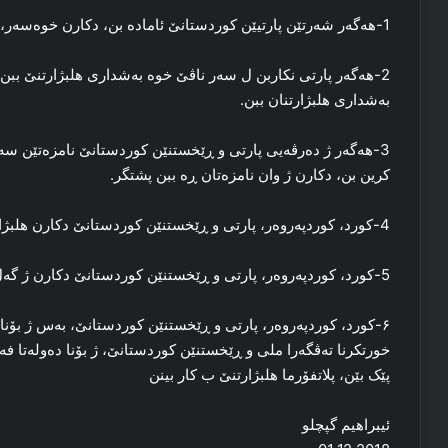
1-هه‌گه‌ر شه‌رتێن پارتیێن کوردستانێ ئاماده‌ بن، دکارن خوه‌سه‌ر، ب تفاق به‌شداری هلبژارتنێ ببن.
2-هه‌گه‌ر پارتی نکاربن ل سه‌ر ناڤێ خوه‌ به‌شداری هلبژارتنێ بب
به‌شداری هلبژارتنان ببن.
3-هه‌گه‌ر ژ ده‌رڤه‌یی پارتی و ڕێخستنێن کوردستانێ نامزه‌تێن سه‌
کرین بن، دکارن ژ وان نامزه‌تان ڕه‌ ببن پشتگر.
4-کورد، کوردپه‌روه‌ر، پارتی و ڕێخستنێن کوردستانێ دکارن هلبژارتنان بۆیكۆت بکن.
5-کورد، کوردپه‌روه‌ر، پارتی و ڕێخستنێن کوردستانێ دکارن ژ گه‌ل داخواز بکن کو نه‌چن سه‌ر سه‌ندوقان و ده‌نگ نه‌دن.
۶-کورد، کوردپه‌روه‌ر، پارتی و ڕێخستنێن کوردستانێ، به‌س ژ بۆنا 
خورتکرنا ته‌ڤگه‌را ملی و ڕێخستنێن کوردستانێ، ژ بۆنا ده‌وله‌تا فه
پێک بێن، پلاتفۆرما هلبژارتنێ ب کار بینن
ئیبراھیم گپچلو