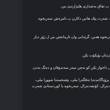
ن، شه‌رت پێک هاتبن دکارن ب نامزه‌تێن سه‌ربخوه‌
ربخوه‌ هه‌بن، گرێدایی وان ئارمانجێن من ل ژۆر دیار
پرۆپاگانندەیا ته‌ڤگه‌را ملی، پێشخستنا شوورا ملی،
‌ده‌رال، کۆنفه‌ده‌رال، سه‌ربخوه‌ یا کوردستانێ شه‌رت