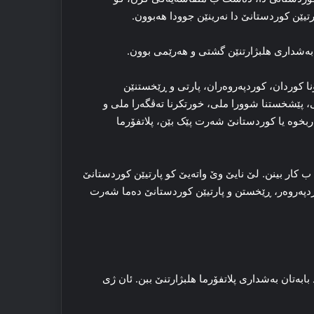
تیێن کوردستانێ دا نه‌رینێن جوودا هه‌بوون.
‌ به‌شداری هلبژارتنێن گشتی و هه‌رێمی بوون.
ا کوردان، کوردپه‌روه‌ران، پارتی و ڕێخستنێن
لی، پێشخستنا شوورا ملی، خورتکرنا ته‌ڤگه‌را ملی و
‌ربخوه‌ یا کوردستانێ شه‌رت پێک بێن، پلاتفۆرما
ب کار بینن. لێ نایێ وێ واته‌یێ کو پارتیێن کوردستانێ
ردپه‌روه‌ر، ڕێخستن و پارتیێن کوردستانێ ده‌ما شه‌رت
ابەتان به‌شداری پلاتفۆرما هلبژارتنێ ببن. ئان ژی