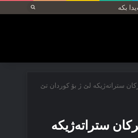
پەیدا
بکە
کان ستراته‌ژیکه‌ لێ ژ بۆ کوردان تێ
کان ستراته‌ژیکه‌