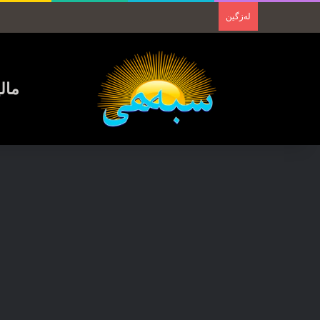
لەزگین
مال