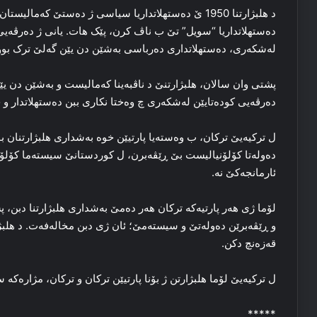
د هلبژارتنا 1950 ێ ده‌ستهلاتداریا سیاسی ژ ده‌ستێ که‌
ده‌ستهلاتداریا “سویل” تێ ب ناڤ کرن، پێک هات. یانی ژ ده‌رڤه‌یی 
له‌شکه‌ری، ده‌ستهلاتداری ده‌رباسی به‌شێن دن یێن گه‌لێ ترک بو
پشتی وان سالان، هلبژارتنێ د ناڤبه‌ینا که‌مالیست و به‌شێن دن یێن 
ده‌رڤه‌یی كودەتایێن له‌شکه‌ری چ وه‌ختا نکاری ببن ده‌ستهلاتدار و
ل ترکیه‌یێ ترکان، ب وه‌سته‌یا پارتیێن خوه‌ به‌شداری هلبژارتنان ب
ده‌وله‌تا کۆلۆنیالیست بێ ڕێڤه‌برن، ل کوردستانێ سیسته‌ما کۆلۆنی
ئارمانجه‌کێ نه‌.
لۆما ژی هه‌ر پارتیه‌که‌ ترکان هه‌ر ده‌مێ به‌شداری هلبژارتنا دبن
و ڕێڤه‌برێن ده‌وله‌تێ و سیسته‌مێ؛ ئان ژی دبن مخاله‌فه‌ت. د هلبژا
قه‌زه‌نچ دکن.
ل ترکیه‌یێ لۆما هلبژارتن ژ بۆنا پارتیێن ترکان و ترکان، مژاره‌که‌ ست
*****