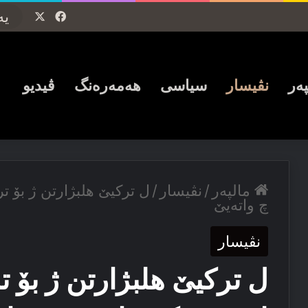
Facebook
X
پەر
نڤیسار
سیاسی
ھەمەرەنگ
ڤیدیو
مالپەر
/
نڤیسار
/
ل ترکیێ هلبژارتن ژ بۆ تر
چ واته‌یێ
نڤیسار
ل ترکیێ هلبژارتن ژ بۆ تر