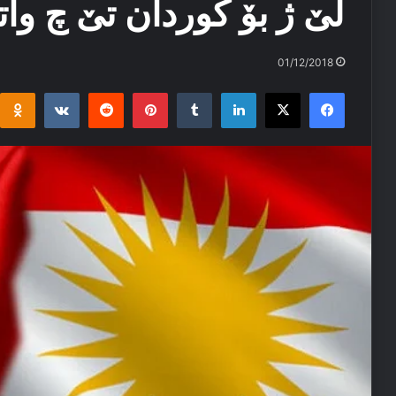
لێ ژ بۆ کوردان تێ چ وات
01/12/2018
i
takte
Reddit
Pinterest
Tumblr
LinkedIn
Facebook
X