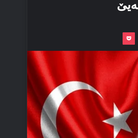
ه‌یێ
Odnoklassnik
Pocket
VKon