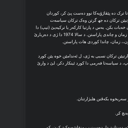
لا 1964 ێ د سیاسه‌تا ده‌وله‌تا ترک ده‌ پێڤاژۆیه‌کا نوو ده‌ست پێ کر، کوردان
پارتیێن ترکان ده‌ جھ گرتن وه‌ک ترکان سیاسه‌ت
خه‌بات بکن. به‌س د پارتیا کارکه‌ر یا ترکیه‌یێ (تیپ) دا
سیاسه‌تڤانێن کورد ب ناسنامه‌یا خوه‌ د پارتیێ دا جھ گرتن. مافێن زمان و چاندی پاراستن. د سالا 1974 دا ژی د ده‌ربارێ
وون،، زمان، چاندا کوردی هات پاراستن.
ارتیێن ترکان نسبی به‌ ژی، ل ئه‌ندامێن خوه‌ یێن کورد
، د سیاسه‌تا فه‌رمی دا کورد ئینکار دکر، لێ د وارێ
2یه‌مین یا ته‌ڤگه‌را باکورێ کوردستانێ دا، ده‌ست ب منقاشه‌یەكێ کرن، کو