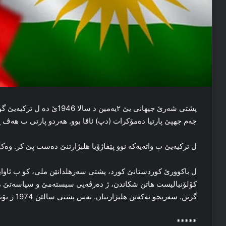
پشتی شه‌رێ جیهانی یێ ۲یه‌مین 
جه‌م جهپێ پارتیا ده‌مۆکرات (دپ) ئاڤا بوو. هه‌ردو پارتی ب هه‌ڤ ڕ
ل ترکیه‌یێ ب واته‌یه‌که‌ نوو پێڤاژۆیا هلبژارتنێ ده‌ست پێ کر. و
ل باکوورێ کوردستانێ کورد، پشتی سه‌رهلدانێن ملی، کو ب ئاوایه‌ک
کۆلۆنیالیست هاتن شکاندن، ژ ده‌رڤه‌یی سیسته‌مێ و سیاسه‌تێ مان.
گرتن. سەربجو نه‌که‌تن هلبژارتنان. به‌س پشتی سالێن 1974 ژ بۆنا کوردان هلبژارتنا واته‌یه‌که‌ نوو قازانچ کر.
*****