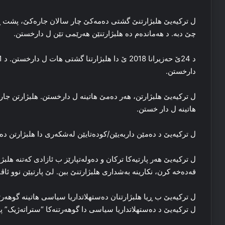
ل ترکیه‌یێ هلبژارتنێ گشتی ده‌مه‌کێ چار سالان جاره‌کێ، پشت ڕه
چێ دبه‌. د هه‌مانده‌م ده‌ هلبژارتنێن هه‌رێمی تێن ل دارخستن.
دارخستن.
ل ترکیه‌یێ هلبژارتن، هه‌ر ده‌مێ هاتینه‌ ل دارخستن. هلبژارتن جارن
هاتینه‌ ل دار خستن.
ل ترکیه‌یێ د ده‌مێن داربه‌یێن/كودەتایێن له‌شکه‌ری دا هلبژارتن ده‌
ل ترکیه‌یێ هه‌ر پارتیه‌کا ترکان و ده‌وله‌تپارێز ب ئازادی که‌تنه‌ هل
قه‌ده‌خه‌ کرن، نکارینه‌ به‌شداری هلبژارتنێ ببن. لێ پارتیێن نوو ئاڤا 
ل ترکیه‌یێ د ده‌ستهلاتداریا سیاسی دا گوهه‌رتنه‌کا “ستراته‌ژیک” پ