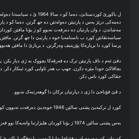
ل باکورێ کوردستانێ، ده‌ما کو د سا
ده‌مه‌کی درێژ به‌س د پارتیێن ده‌وله‌تێن ده‌ جھ گرتن. ده‌ما کو د 
مه‌شاندن. د وان پارتیان ده‌ ده‌رفه‌ت نەبوو کو ژ بۆنا مافێن کوردان 
پرسا کورد دا بریاره‌کا پۆزیتیف وه‌رگرتن. د بریارێ دا مافێن هه‌ب
دڤێ ئه‌م د ناڤ پارتیێن ترک دە فه‌رقه‌کا بچووک به‌ ژی دیار بکن: پ
بچاڤاکێ جودا مێزه‌ دکرن. جهپ ب هه‌ر ئاوایی کورد ئینکار دکر. دپ
جڤاکی کورد ناس دکر.
د ڤێ قۆناخێ دا ژی د دپارتیان ترکان دا گوهه‌رتنه‌ک نەبوو.
کورد ل ترکیه‌یێ پشتی سالێن 1946 خوه‌دیێ ده‌رفه‌ت نه‌بوون کو سەربخوە بکه‌ڤنن هلبژارتنان.
به‌س پشتی سالێن 1974 ژ بۆنا کوردان هلبژارتنا واته‌یه‌کا نوو قه‌زه‌نچ کر.
کوردان، کوردپه‌روه‌ران د قۆناخا بهارا 