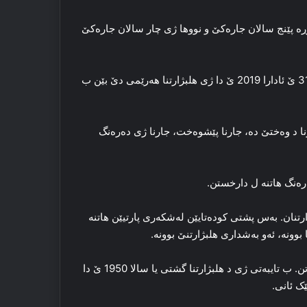
‌ پێنج سالان جاره‌کێ و نووها ژی چار سالان جاره‌کێ
د 24ێ حه‌زیرانا 2018 ێ دا هلبژارتنا گشتی هات ل دارخستن. د 31 ێ ئادارا 2019 ێ دا ژی هلبژارتنا هه‌رێمی دێ بێن ب
ا د وه‌ختێ ده‌، جارنا پێشوه‌خت، جارنا ژی ده‌ره‌نگ
ره‌نگ هاتنه‌ ل دارخستن.
بژارتنان. به‌س پشتی كودەتایێن له‌شکه‌ری پارتیێن هاتنه‌
بوونه‌، ئه‌و به‌شداری هلبژارتنێ بوونه‌.
ل ترکیه‌یێ ب ڕیا هلبژارتنان ده‌ستهلاتداریا سیاسی هاتینه‌ گوهه‌رتن. ب تایبه‌تی ژی د هلبژارتنا گشتی یا سالا 1950 ێ دا
ێک ئانی.