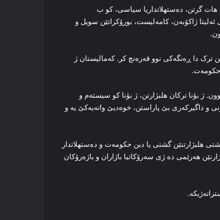
مالیستان هات گرتن، ده‌ستهلاتداریا سیاسی، کو ب
ئه‌لیتا ژاکۆبه‌ن، کامه‌لیست، بورۆکراتێن سویل و
ون.
ترک دا ڕه‌نگه‌کی نوو قه‌زه‌نچ کر. که‌مالیستان ژ
 حکومه‌ت.
وون. ژ بۆنا ترکان هلبژارتن، ژ بۆنا کو سیسته‌م و
 و داگیرکه‌ری بێ پاراستن، خوه‌دیێ واته‌یه‌کێ یه‌ و
، پشتی هلبژارتنێن گشتی یا دبن حکومه‌ت و ده‌ستهلاتدار
رنێن هه‌رێمی ده‌ ژی سه‌رۆکاتیا باژاران و باژه‌رۆکان
راته‌ژیکه‌.