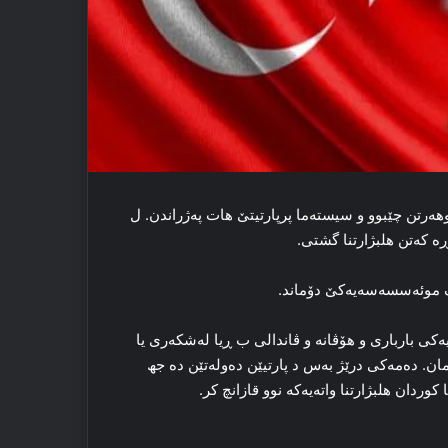
د سالا 1946ێ ده‌ ل ترکیه‌یێ گوهه‌رتن چێبوو و سیسته‌ما پرپارتیتێ هات په‌ژراندن. ل
ه‌ که‌تن هلبژارتنا گشتی.
ه‌ک موئەسسەسه‌یه‌کێ دۆماند.
ی بارباری و هۆڤانه‌ و ڤاندالی ب ڕیا له‌شکه‌ری یا
 ده‌مه‌کی درێژ به‌س د پارتیێن ده‌وله‌تێن ده‌ جھ