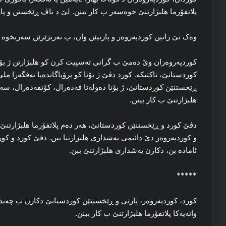
پلاتفۆرما هلبژارتنێ خوه‌سه‌ر ب کار بینن. لێ د ناڤ ڕێخستن و پار
وه‌ک تێ زانین کوردپه‌روه‌ر و پارتیێن وان، ب بەربژێرێن سه‌ربخوه
کوردپه‌روه‌ران وێ ده‌مێ ب گرانی ته‌سپیت کرن کو هلبژارتن ژ بۆن
کوردستانێ، تاکتیکه‌. کورد دڤێ ژ بۆنا کو پرۆپاگاندەیا ته‌ڤگه‌را م
ڕێخستنێن کوردستانێ، ژ بۆنا ده‌وله‌تا فه‌ده‌رال، کۆنفه‌ده‌رال، سه
هلبژارتنێ ب کار بینن.
دڤێ کورد و ڕێخستنێن کوردستانێ، هه‌ر ده‌م پلاتفۆرما هلبژارتنێ 
و کوردپه‌روه‌ر دێ دائیمی به‌شداری هلبژارتنا ببن. دڤێ کورد و کو
ئاماده‌ بن، دکارن به‌شداری هلبژارتنێ ببن.
*****
کورد، کوردپه‌روه‌ر، پارتی و ڕێخستنێن کوردستانێ دکارن ب چه‌ند ب
واته‌یه‌کا پلاتفۆرما هلبژارتنێ ب کار بینن.