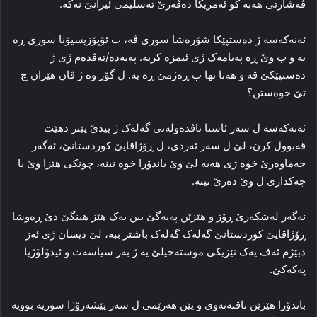
ڤه‌شارتی هه‌به‌ کو ئەمریکا ده‌ڤه‌رێ ته‌سلیمی ئیرانێ نه‌که‌.
ئه‌نەکەسە ژ ده‌ستپێکا شۆره‌شا سوری ڤه‌، ب ئۆپۆزیسیۆنا سوری ڕه‌
یه‌ و ب وێ ڕه‌ په‌یامه‌ک ژی ئیمزه‌ کریه‌. پەیەدە/ته‌ڤده‌م ژی ژ
ده‌ستپێکێ ڤه‌ و هه‌تا نها ب ڕه‌ژمێ ڕه‌ یه‌. ل گۆر وه‌ ژ ڤان هێزان چ
تێ خوه‌ستن؟
ئه‌نەکەسه‌ ل سه‌ر ئاستا ناڤده‌وله‌تی گه‌له‌ک ژ پیدێ پێتر دهێت
قه‌بوول کرن، لێ ل سه‌ر ئه‌ردی، ل ڕۆژاڤایێ کوردستانێ، ئه‌گه‌ر
جه‌ماوه‌رێ خوه‌ ژی هه‌به‌ لێ وێ باندۆرا خوه‌ نینه‌، چونکی هێزا وێ یا
چه‌کداری ل وێ ده‌رێ نینه‌.
ئه‌گه‌ر له‌شکه‌رێ ڕۆژ و هێزێن پەیەگێ ببن یه‌ک هێز هینگێ دێ ڕه‌وشا
ڕۆژاڤایێ کوردستانێ گه‌له‌ک گه‌له‌ک باشتر ببه‌، لێ دیسان ژی ئه‌ز
دبێژم ئه‌ڤ یه‌ک نێزیکی موسته‌حیلێ یه‌ ژ به‌ر سیاسه‌ت و ئیدۆلۆژیا
پەكەكێ.
باندۆرا هێزێن ناڤنه‌ته‌وی و یێن هه‌رێمی ل سه‌ر پێشه‌رۆژا سوریه‌ بوویه‌