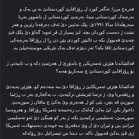
فه‌رەج مرزا: ئه‌گه‌ر کورد ل ڕۆژاڤایێ کوردستانێ نه‌ بن یه‌ک و
به‌ره‌یه‌ک کوردستانی مینا، به‌ره‌یێ کوردستانی ل باشوور به‌ریا
سه‌رهلدانا سالا ۱۹۹۱ێ، پێک نه‌ئینن دێ ئه‌ڤ ده‌رفه‌تا زێرین و هه‌ر
تشت ژ ده‌ست کوردان بچه‌. لێ پسیار ل ڤر ئه‌وه‌؛ گه‌لۆ دێ پکک ڤێ
چه‌ندێ قه‌بوول بکه‌ ب ئالیێن کوردی یێن دن ڕا ل ڕۆژاڤا به‌ره‌یه‌کی
کوردستانێ ئاڤا بکه‌؟ ئه‌ز دبێژم ئه‌ڤ یه‌ک نێزیکی موسته‌حیلێ یه‌.
ڤه‌کشاندنا هێزێن ئه‌مه‌ریکی چ باندۆرێ ل هه‌رێمێ دکه‌ و ب تایبه‌تی ژ
بۆ ڕۆژاڤایێ کوردستانێ چ سه‌ناریۆ هه‌نه‌؟
ڤه‌کشانا هێزێن ئەمریکایێ ژ ڕۆژاڤا دێ ببه‌ سه‌ده‌م کو، هێزێن پەیەدێ
و ڕێڤه‌بریا وێ، ژ ترسا ئێریشێن ترکیه‌یێ، ب یه‌کجاری به‌ر ب ڕژێما
سوریێ ڤه‌ بچن، بێی کو ل هه‌به‌ری وێ یه‌کێ چ مافان ژ سوریه‌یێ
داخواز بکن. لێ به‌لێ گه‌له‌ک ب زه‌حمه‌ته‌ ئەمریکا ڕۆژاڤا، و هه‌روه‌سا
سوریه‌یێ، ته‌سلیمی ترکیه‌یێ بکه‌، ژ به‌ر کو هینگێ دێ ئه‌و ته‌سلیمی
ئیرانێ ببن و ئیران دێ ل وێ ده‌ڤه‌رێ ببه‌ خوه‌دی ده‌ستهلات، ئەمریکا
ژی ڤێ یه‌کێ قه‌بوول ناکه‌. ب دیتنا من ئیسرائیل دێ ڕۆله‌که‌