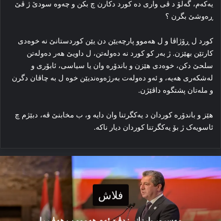
یه‌که‌م، گه‌لۆ د ڤی واری ده‌ کورد دکارن چ بکن و چه‌وه‌ سودێ ژ ڤێ
ڕه‌وشێ بگرن ؟
کورد ل ڕۆژاڤا و ل هه‌موو پارچه‌یێن دن یێن کوردستانێ نه‌ خوه‌دی
کارتێن بهێزن. ژ به‌ر کو کورد نه‌ ده‌وله‌تن، ل داویێ هه‌ر ده‌وله‌تن
سلحێ دکن، خوه‌دی هێزن و باندۆره‌ وان یا سیاسی، ئابۆری و
له‌شکه‌ری هه‌یه‌، و ئه‌و ده‌وله‌ت به‌رژه‌وه‌ندیێن خوه‌ ل به‌ چاڤان دگرن
و مله‌تان پشتگوه داڤێژن.
هێز و باندۆره‌ کوردان د یه‌کگرتنا وان دایه‌ و، ب مخابنێ ڤه‌، دبێژم چ
ئاسویه‌ک ژ بۆ یه‌کگرتنا کوردان دیار ناکه‌.
فلاش
مەسرور بارزانی: دڤێ ئەم هەموو ب هەڤ را