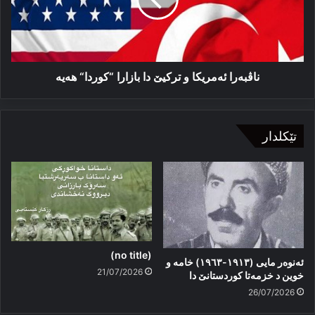
دا
بازارا
“کوردا“
هه‌یه‌
ناڤبه‌را ئه‌مریکا و ترکیێ دا بازارا “کوردا“ هه‌یه‌
تێکلدار
(no title)
ئەنوەر مایی (١٩١٣-١٩٦٣) خامە و
21/07/2026
خوین د خزمەتا کوردستانێ دا
26/07/2026