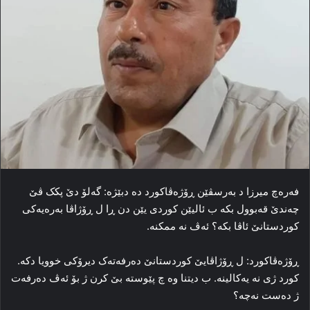
فه‌رەچ میرزا د به‌رسڤێن ڕۆژه‌ڤاکورد ده‌ دبێژه‌: گه‌لۆ دێ پکک ڤێ
چه‌ندێ قه‌بوول بکه‌ ب ئالیێن کوردی یێن دن ڕا ل ڕۆژاڤا به‌ره‌یه‌کی
کوردستانێ ئاڤا بکه‌؟ ئه‌ڤ نه‌ ممکنه‌.
ڕۆژه‌ڤاکورد: ل ڕۆژاڤایێ کوردستانێ ده‌رفه‌ته‌ک دیرۆکی خوویا دکه‌.
کورد ژی نه‌ یه‌کالینه‌. ب دیتنا وه‌ چ پێوسته‌ بێ کرن ژ بۆ ئه‌ڤ ده‌رفه‌ت
ژ ده‌ست نه‌چه‌؟