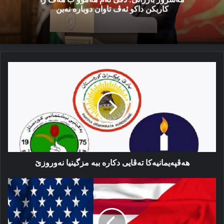
کاربکن داکو ئەڤ تاوان دوبارە نەبن
هه‌ڤپه‌یمانیه‌كا
ته‌ڤایی
دكارە
ببە
مزگینیا
نه‌وروزێ
هه‌ڤپه‌یمانیه‌كا ته‌ڤایی دكارە ببە مزگینیا نه‌وروزێ
ناڤبه‌را
ئه‌مریکا
و
ترکیێ