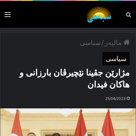
پەیدا بکە
nu
مالپەر
/
سیاسی
سیاسی
مژارێن جڤینا نێچیرڤان بارزانی و
هاكان فیدان
25/08/2023