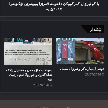
٢٠١٧ێ
یا كو ئیرۆ ل كەركووكێ دقەومە ڤەرێژا بوویەرێن ئۆکتۆبەرا
یە
٢٠١٧ێ یە
تێکلدار
دوهی ل دیاربەکر و ئیرۆ ل بسمل
دەولەت و ئۆجەلان و قەندیل پێکڤە
27/07/2026
تەڤدگەرن و چو رۆلا دەم پارتییێ
نینە
21/07/2026