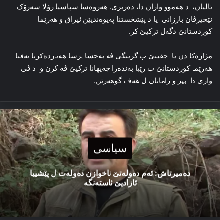
ئالیان، د هه‌موو واران دا، ده‌ربری. هه‌روەسا سپاسیا رۆلا سه‌رۆک
نێچیرڤان بارزانی یا د پێشخستنا په‌یوه‌ندیێن ئیراق و هه‌رێما
کوردستانێ دگه‌ل ترکیێ کر.‏
مژاره‌کا دن یا جڤینێ ب گرینگی ڤه‌ به‌حسا پرسا هه‌نارده‌کرنا نه‌فتا
هه‌رێما کوردستانێ ب رێیا به‌نده‌را جه‌یهانا ترکیێ ڤه‌ کرن و د ڤی
واری دا بیر و رامانان ل هەڤ گوهەرتن.
سیاسی
دەمیرتاش: ئەم دەولەتێ ناخوازن دەولەت ل پێشییا
ئازادیێ ئاستەنگە