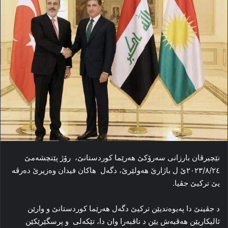
نێچیرڤان بارزانی سه‌رۆکێ هه‌رێما کوردستانێ، رۆژ پێنچشه‌مێ
٢٠٢٣/٨/٢٤ێ ل باژارێ هەولێرێ، دگەل هاکان فیدان وه‌زیرێ ده‌رڤه
‌یێ ترکیێ‌ جڤیا.‏
د جڤینێ دا په‌یوه‌ندیێن ترکیێ دگه‌ل هه‌رێما کوردستانێ و وارێن
ئالیکاریێن هه‌ڤبه‌ش یێن د ناڤبه‌را وان دا، تێكەلی و پرسگێرێكێن