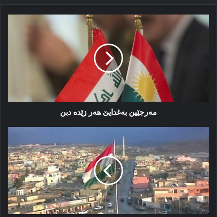
مەرجێین
بەغدایێ
هەر
زێدە
دبن
مەرجێین بەغدایێ هەر زێدە دبن
یا
كو
ئیرۆ
ل
كەركووكێ
دقەومە
ڤەرێژا
بوویەرێن
ئۆکتۆبەرا