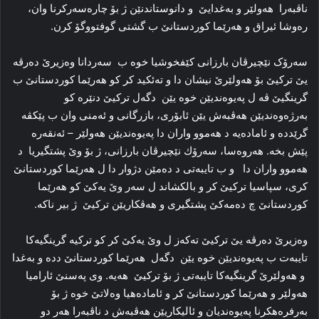
ناڤبەرا هه‌ولێر و بەغدایێ و دانوستاندنێن ژ بۆ چاره‌سه‌رکرنا وان،
ره‌وشا ئیراق و هه‌رێما کوردستانێ ب گشتی گوفتووگۆ کرن.‏
سه‌رۆک نێچیرڤان بارزانی كێفخوشیا خوە ب سه‌ردانا وەزیرێ دەرڤە
یێ تركیێ بۆ هەولێرێ نیشان دا و تەئكید ‏کر کو هه‌رێما کوردستانێ ب
گرینگیێ ڤه‌ ل په‌یوه‌ندیێن خوه‌ یێن دگه‌ل ترکیێ دنێره‌ کو
به‌رژه‌وه‌ندیێن هه‌ڤبه‌ش یێن ئابۆری، بازرگانی و ئه‌منی وان ب پێکڤه‌
گرێددە و ئاماده‌یه‌ د هه‌موو واران دا په‌یوه‌ندیێن هه‌ولێر – ئه‌نقه‌ره‌
پێش بخه‌. هه‌روەسا، سەرۆك نێچیرڤان بارزانی، ژ بۆ وێ پشتگیریا د
هه‌موو واران دا و ب تایبه‌تی د ده‌مێن دژوار دا ل هه‌رێما کوردستانێ
كری، سپاسیا ترکیێ كر و بالکشاند ل سه‌ر وێ یه‌کێ کو هه‌رێما
کوردستانێ چ ده‌مه‌کێ پشتگیری و هه‌ڤکاریێن ترکیێ ژ بیر ناکه‌.‏
وه‌زیرێ ده‌رڤه‌ یێ ترکیێ ته‌که‌ز ل وێ یه‌کێ کر کو ترکیه‌ گرینگیه‌کا
تایبه‌ت ب په‌یوه‌ندیێن خوه‌ یێن دگه‌ل هه‌رێما کوردستانێ دده‌ و به‌غدا
و هه‌ولێرێ گرینگیه‌کا تایبه‌تی ژ بۆ ترکیێ ‌ هه‌یه‌. وی په‌سنێ ئارامیا
هه‌ولێر و هه‌رێما کوردستانێ کر و ئاماده‌هیا وه‌لاتێ خوه‌ ژ بۆ
به‌رفره‌هکرنا په‌یوه‌ندیان و ئالیکاریێن هه‌ڤبه‌ش د ناڤبه‌را هه‌ر دو