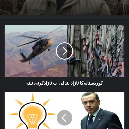
كوردستانەكا
ئازاد
پێدڤی
ب
ئازادكرنێ
نینە
كوردستانەكا ئازاد پێدڤی ب ئازادكرنێ نینە
بەدیلێ
ئەردۆگان
د
ناڤا
ئاكەپێ
دا