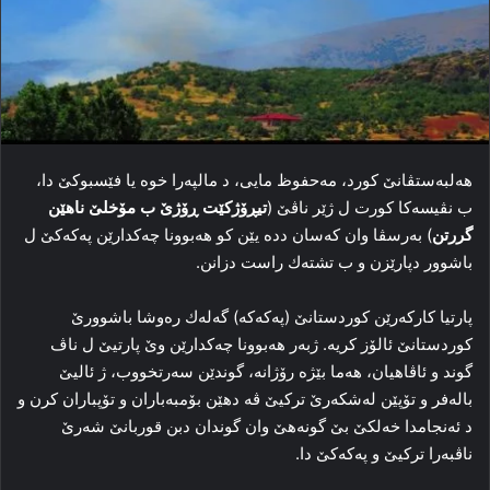
ھەلبەستڤانێ كورد، مەحفوظ مایی، د مالپەرا خوە یا فێسبوكێ دا،
ب نڤیسەكا كورت ل ژێر ناڤێ (
تیڕۆژکێت ڕۆژێ ب مۆخلێ ناهێن
گررتن
) بەرسڤا وان كەسان ددە یێن كو ھەبوونا چەكدارێن پەكەكێ ل
باشوور دپارێزن و ب تشتەك راست دزانن.
پارتیا كاركەرێن كوردستانێ (پەكەكە) گەلەك رەوشا باشوورێ
كوردستانێ ئالۆز كریە. ژبەر ھەبوونا چەكدارێن وێ پارتیێ ل ناڤ
گوند و ئاڤاھیان، ھەما بێژە رۆژانە، گوندێن سەرتخووب، ژ ئالیێ
بالەفر و تۆپێن لەشكەرێ تركیێ ڤە دھێن بۆمبەباران و تۆپباران كرن و
د ئەنجامدا خەلكێ بێ گونەھێ وان گوندان دبن قوربانێ شەرێ
ناڤبەرا تركیێ و پەكەكێ دا.