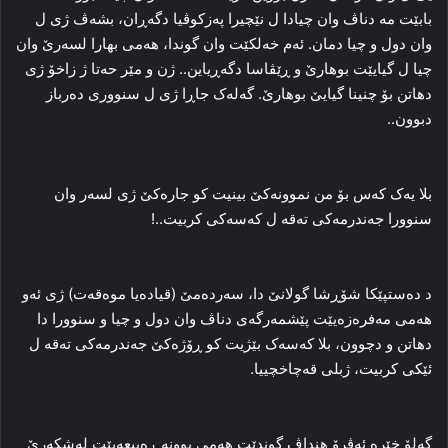
بابێت مە دناڤ وان چیادا ل نێچیرا پەزکوڤیا دگەڕان، بشەڤ ژی ل
وان دول و چیا دمان. ئەم خەلکێت وان گوندا، هەمی بهارا لسەرێ وان
چیا ل گیایێت بوهارێ و ڕێڤاسا دگەڕیاین.. ژن و مێر حەتا ژ زاخۆ ژی
دهاتن بۆ چنینا گیایێ بوهارێ. گەلەک جاڕا ژی ل سنووری دەرباز
دبوون..
بلا یەک کەس بۆ من نموونەکێ بینیت کو جارەکێ ژی لسەر وان
سنوورا جەندرمەکی تەقە ل کەسەکی کربیت..!
د دەستپێکا شۆڕشا گولانێ دا، سەردەمێ (قیادەیا موەقەت) ژی ئەو
هەمی مەفرەزەیێت پێشمەرگەی دناڤ وان دول و چیا و سنوورا دا
دهاتن و دچوون، بلا کەسەک بێژیت کو ڕۆژەکێ جەندرمەکی تەقە ل
ئێکی کربیت، ژبلی قەچاخچییا.
گەلۆ خێرە ئەڤرۆ هنداڤ گوندێت هەمی بوونە ڕەبیعەیێت لەشکەرێ