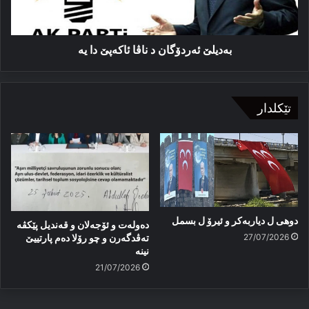
یە
بەدیلێ ئەردۆگان د ناڤا ئاكەپێ دا یە
تێکلدار
دوهی ل دیاربەکر و ئیرۆ ل بسمل
دەولەت و ئۆجەلان و قەندیل پێکڤە
27/07/2026
تەڤدگەرن و چو رۆلا دەم پارتییێ
نینە
21/07/2026