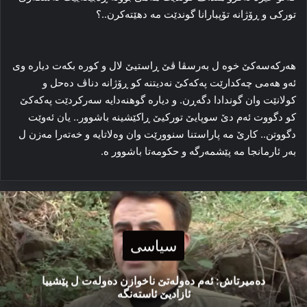
تورکی و ڕۆژانە تۆپبارانا گوندێت مە دهێتەکرن..؟
هەرکەسەکێ خوە ل بەرسڤا ڤێ ڕاستیێ لال و کورە بکەت دیارە وی
ئەو هەمی چەکدارێت پەکەکێ نەدیتنە کو ڕۆژانە دناڤ دەحل و
کولانێت وان گوندادا دگەڕن. و دیارە گوهنەدایە سەرکردێت پەکەکێ
کو دگووت ئەم دێ سوپایێ تورکیێ ڕاکێشینە باشوور.. یان ئەوێت
دگووتن.. کارێ مە پاراستنا سنوورێت وان وەلاتایە و خەتەرا مەزن ل
بەر ئارمانجا مە پێشمەرگە و حکومەتا باشوور ە.
سیاسی
دەمیرتاش: ئەم دەولەتێ ناخوازن دەولەت ل پێشییا
ئازادیێ ئاستەنگە