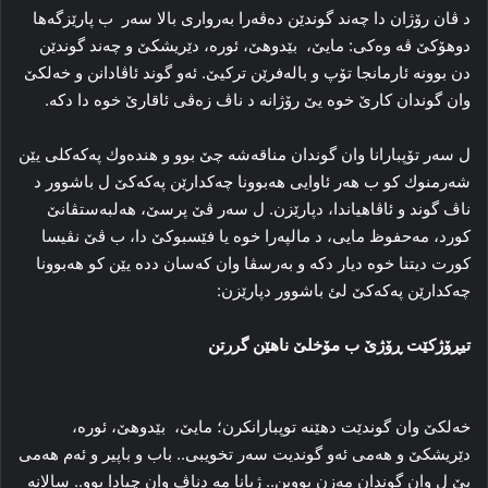
د ڤان رۆژان دا چەند گوندێن دەڤەرا بەرواری بالا سەر ب پارێزگەھا
دوھۆكێ ڤە وەكی: مایێ، بێدوهێ، ئورە، دێریشکێ و چەند گوندێن
دن بوونە ئارمانجا تۆپ و بالەفرێن تركیێ. ئەو گوند ئاڤادانن و خەلكێ
وان گوندان كارێ خوە یێ رۆژانە د ناڤ زەڤی ئاقارێ خوە دا دكە.
ل سەر تۆپبارانا وان گوندان مناقەشە چێ بوو و ھندەوك پەكەكلی یێن
شەرمنوك كو ب ھەر ئاوایی ھەبوونا چەكدارێن پەكەكێ ل باشوور د
ناڤ گوند و ئاڤاھیاندا، دپارێزن. ل سەر ڤێ پرسێ، ھەلبەستڤانێ
كورد، مەحفوظ مایی، د مالپەرا خوە یا فێسبوكێ دا، ب ڤێ نڤیسا
كورت دیتنا خوە دیار دكە و بەرسڤا وان كەسان ددە یێن كو ھەبوونا
چەكدارێن پەكەكێ لئ باشوور دپارێزن:
تیڕۆژکێت ڕۆژێ ب مۆخلێ ناهێن گررتن
خەلکێ وان گوندێت دهێنە توپبارانکرن؛ مایێ، بێدوهێ، ئورە،
دێریشکێ و هەمی ئەو گوندیت سەر تخویبی.. باب و باپیر و ئەم هەمی
یێ ل وان گوندان مەزن بووین.. ژیانا مە دناڤ وان چیادا بوو.. سالانە