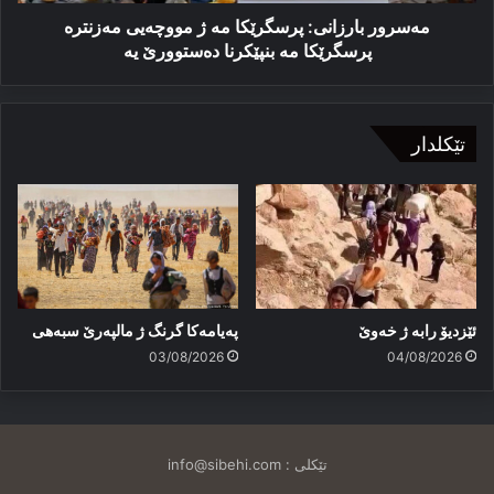
مە
بنپێکرنا
مەسرور بارزانی: پرسگرێکا مە ژ مووچەیی مەزنترە
دەستوورێ
پرسگرێکا مە بنپێکرنا دەستوورێ یە
یە
تێکلدار
ئێزدیۆ رابە ژ خەوێ
پەیامەكا گرنگ ژ مالپەرێ سبەهی
03/08/2026
04/08/2026
تێکلی :
info@sibehi.com