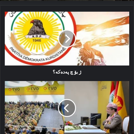
ژ
بۆ
چ
پەدەکە؟
ژ بۆ چ پەدەکە؟
مەسرور
بارزانی:
پرسگرێکا
مە
ژ
مووچەیی
مەزنترە
پرسگرێکا