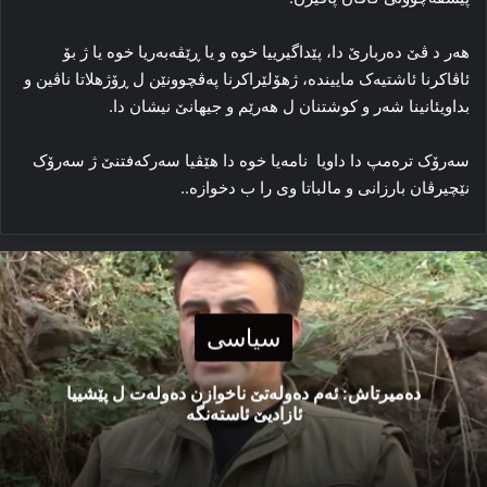
هەر د ڤێ دەربارێ دا، پێداگیرییا خوە و یا ڕێڤه‌به‌ریا خوە یا ژ بۆ
ئاڤاکرنا ئاشتیه‌ک مایینده‌، ژهۆلێراکرنا په‌ڤچوونێن ل ڕۆژهلاتا ناڤین و
بداویئانینا شه‌ر و کوشتنان ل هه‌رێم و جیهانێ نیشان دا.
سه‌رۆک ترەمپ دا داویا نامه‌یا خوه‌ دا هێڤیا سه‌رکه‌فتنێ ژ سه‌رۆک
نێچیرڤان بارزانی و مالباتا وی را ب دخوازە..
سیاسی
دەمیرتاش: ئەم دەولەتێ ناخوازن دەولەت ل پێشییا
ئازادیێ ئاستەنگە