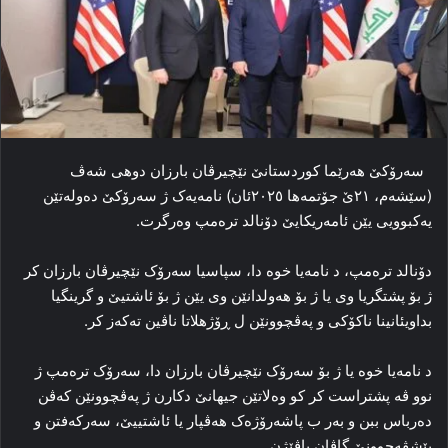
سه‌رۆکێ هه‌رێما کوردستانێ نێچیرڤان بارزان دوهی شه‌ڤ
(سێشه‌م، ۲۱ێ جۆتمه‌ها ۲۰۲٥ئان) نامه‌یه‌ک ژ سه‌رۆکێ ده‌وله‌تێن
یه‌کبوویی یێن ئامه‌ریکایێ دۆنالد ترەمپ وه‌رگرت.
دۆنالد ترەمپ، د نامەیا خوە دا، سپاسیا سه‌رۆک نێچیرڤان بارزان کر
ژ بۆ پشتگریا وی یا ژ بۆ هه‌ولدانێن وی یێن ژ بۆ ئاشتیێ و گرینگیا
بداویئانینا ناکۆکی و په‌ڤچوونێن ل ڕۆژهلاتا ناڤین ته‌که‌ز کر.
د نامه‌یا خوه‌ یا ژ بۆ سه‌رۆک نێچیرڤان بارزان دا، سه‌رۆک ترەمپ ژ
نوو ڤه‌ پشتراست کر کو وه‌لاتێن جیهانێ دکارن ژ په‌ڤچوونێن که‌ڤن
ده‌رباس ببن و به‌ر ب پاشه‌رۆژه‌ک هه‌ڤپار یا ئاشتییێ، سەرکەفتن و
پێشڤه‌چوونێ گاڤان پاڤێژن.