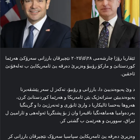
ئێڤاریا رۆژا چارشه‌می ٢٨\٥\٢٠٢٥ نێچیرڤان بارزانی سه‌رۆکێ هه‌رێما
کوردستانێ و مارکۆ رۆبیۆ وه‌زیرێ ده‌رڤه‌ یێ ئامه‌ریکایێ ب تەلەفۆنێ
ئاخڤین.
د وێ په‌یوه‌ندییێ دا، بارزانی و رۆبیۆ، ته‌که‌ز ل سه‌ر پێشڤه‌برنا
په‌یوه‌ندییێن ستراته‌ژیک یێن ئامه‌ریکا و هه‌رێما کوردستانێ کرن،
هه‌روها به‌حسا ئالیکاریا د وارێ ئابۆری و ئه‌نه‌رژیێ دا و گرینگیا
به‌رده‌وامیا هه‌ماهه‌نگیا ناڤبه‌را وان ژ بۆ پشتگریا ئه‌وله‌هی و ئارامیێ ل
ئیراق، سووریێ و هه‌رێمێ ب گشتی کر.
وه‌زیرێ ده‌رڤه‌ یێ ئامه‌ریکایێ سپاسیا سه‌رۆک نێچیرڤان بارزانی کر