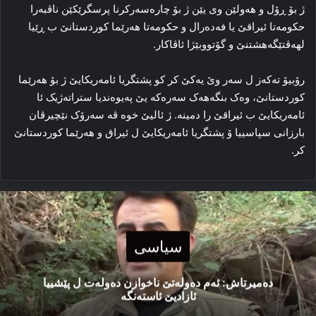
ژ بۆ ڕۆل و هه‌ولێن وی یێن ژ بۆ چاره‌سه‌رکرنا پرسگرێکێن ناڤبه‌را
حکومه‌تا ئیراقێ یا فه‌ده‌رال و حکومه‌تا هه‌رێما کوردستانێ ب ڕێیا
لهەڤتێگەهشتنێ و گۆتووبێژا ئاڤاکار.
رۆبیۆ ته‌که‌ز ل سه‌ر وێ یه‌کێ کر کو پشتگریا ئامه‌ریکایێ ژ بۆ هه‌رێما
کوردستانێ، وه‌ک بنگه‌هه‌ک سه‌ره‌که‌ یێ په‌یوه‌ندیا ستراته‌ژیک ئا
ئامه‌ریکایێ ب ئیراقێ را دمینه‌. ژ ئالیێ خوه‌ ڤه‌ سه‌رۆک نێچیرڤان
بارزانی سپاسییا ۆ پشتگریا ئامه‌ریکایێ ل ئیراق و هه‌رێما کوردستانێ
کر.
سیاسی
دەمیرتاش: ئەم دەولەتێ ناخوازن دەولەت ل پێشییا
ئازادیێ ئاستەنگە