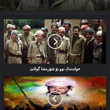
خواندنەک
نوو
بۆ
شۆرەشا
گولانێ
خواندنەک نوو بۆ شۆرەشا گولانێ
شۆرەشا
گولانێ
زڤراندنا
هیڤی
و
ئومێدان