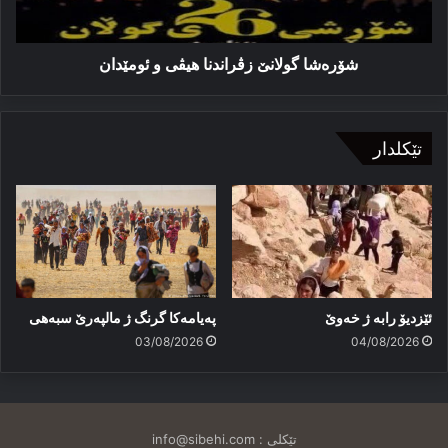
شۆرەشا گولانێ زڤراندنا هیڤی و ئومێدان
تێکلدار
ئێزدیۆ رابە ژ خەوێ
پەیامەكا گرنگ ژ مالپەرێ سبەهی
03/08/2026
04/08/2026
تێکلی :
info@sibehi.com