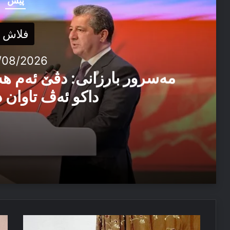
پێش
فلاش
/08/2026
مەسرور بارزانی: دڤێ ئەم ه
داکو ئەڤ تاوان د
04/08/2026
مەسرور بارزانی: دڤێ ئەم هەموو ب هەڤ را کاربکن داکو
04/08/2026
سیاسەتا
فر
ئێزدیۆ رابە ژ خەوێ