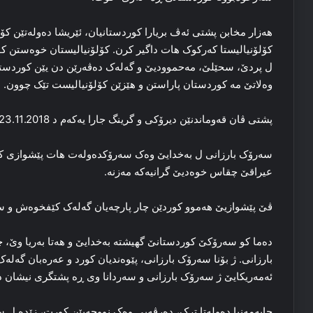
هه‌زار مخابن پشتی ئه‌ڤ بریارا کوردستانیان، ئێریشا ده‌وله‌تێن ک
کۆلۆنیالیستا که‌رکوک هات داگیر کرن. کۆلۆنیالیستان خوه‌ستن کو د
ل پردێ، سحێلێ، مەحموودیێ و گه‌له‌ک ده‌ڤه‌رێن دن یێن کوردستان
وه‌لاتێ مه‌ کوردستان پاراستن و هێزێن کۆلۆنیالیست تێک چوون.
پشتی ڤان قه‌وماندنێن دیرۆکی و گرینگ جارا یه‌که‌م د 23.11.2018 ێ ئ ده‌ چوو سه‌ردانا بەخدایێ.
سه‌رۆک بارزانی ل به‌خدایێ وه‌ک سه‌رۆکده‌وله‌ت هات پێشوازی ک
عیراقێ چقاس خوه‌دیێ گرانیه‌که‌ مه‌زنه‌.
ڤێ پێشوازیێ هه‌موو کوردێن چار پارچه‌یان گه‌له‌ک کێفخوه‌ش و سه
ده‌ما کو سه‌رۆکێ کوردستانێ گهیشته‌ به‌خدایێ و هه‌تا به‌ریا وێ، چا
بارزانی. ژ بۆنا سه‌رۆک بارزانی، پێوه‌ندیان کورد و عه‌ره‌بان گه‌ل
ئه‌مه‌ریکایێ ژ سه‌رۆک بارزانی و سه‌ردانا وی ڕه‌ پشتگری نیشان د
چاپه‌مه‌نیا ده‌وله‌تا ترک، ده‌رڤه‌یی وه‌ک نووچه‌یێن کورت، زێده‌ ل