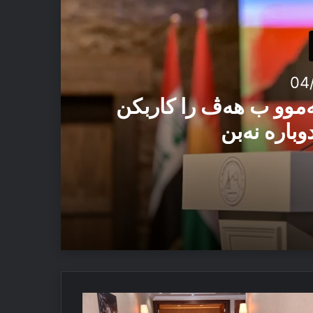
04
ەموو ب هەڤ را کاربکن
وبارە نەبن
 ئەڤ تاوان دوبارە نەبن
اكسيۆنا