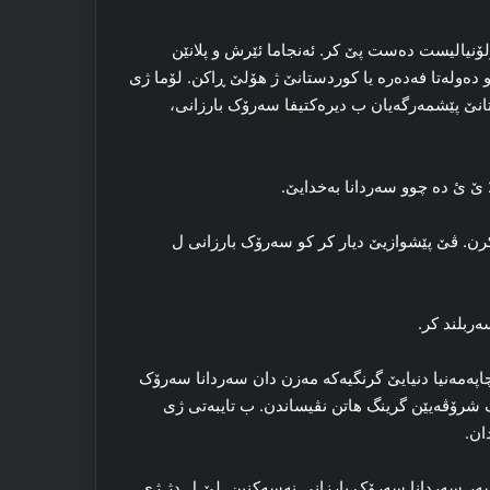
ۆلۆنیالیست ده‌ست پێ کر. ئه‌نجاما ئێرش و پلانێن
ه‌وله‌تا فه‌ده‌ره‌ یا کوردستانێ ژ هۆلێ ڕاکن. لۆما ژی
ێ پێشمه‌رگه‌یان ب دیره‌کتیفا سه‌رۆک بارزانی،
رن. ڤێ پێشوازیێ دیار کر کو سه‌رۆک بارزانی ل
‌ربلند کر.
په‌مه‌نیا دنیایێ گرنگیه‌که‌ مه‌زن دان سه‌ردانا سه‌رۆک
ه‌ک شرۆڤه‌یێن گرینگ هاتن نڤیساندن. ب تایبه‌تی ژی
ان.
 سه‌ر سه‌ردانا سه‌رۆک بارزانی نه‌سه‌کنین. لێ ل دژ ژی