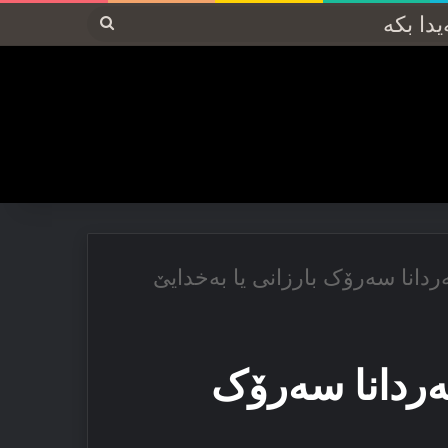
پەیدا
بکە
ردانا سه‌رۆک بارزانی یا به‌خدایێ
‌ردانا سه‌رۆک