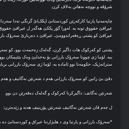
شرۆڤه‌ و نووچه‌ نه‌هاتن به‌لاڤ کرن.
چاپه‌مه‌نیا پارتیا كاركەرێن كوردستانێ (پکک)ێ گرنگی نه‌دا سه‌ردا
عیراقێ حقووق تونه‌ یه‌. له‌ورا گۆر پککێ هه‌گه‌ر ل عیراقێ حقووق 
عیراقێ کو پشتی ڕه‌فه‌راندوومێ، عیراقێ د ده‌ربارێ سه‌رۆک بارزانی
پشتی کو که‌رکوک هات داگیر کرن، گه‌له‌ک زه‌حمه‌ت بوو، کو سه‌رۆ
ببه‌. لۆما ژی چوونا سه‌رۆک بارزانی بۆ بەخدایێ وه‌ک بێئیمکان بوو.
ستراته‌ژیک، حكومەتا نوو ئاماده‌ یه‌. لۆما ژی سه‌رۆک بازرانی بریار 
دڤێ بێ زانین کو سه‌رۆک بارزانی هەم د شه‌رتێن نه‌گاتیف و هەم ژی
شه‌رتێن نه‌گاتف: داگیركرنا که‌رکوک و گه‌له‌ک ده‌ڤه‌رێن دن بوو.
ل جه‌م ڤان شه‌رتێن نه‌گاتیف شه‌رتێن پۆزیتیف هه‌نه‌ و زێده‌ترن:
*سه‌رۆک بارزانی و پارتیا وی د هلبژارتنا عیراق و کوردستانێ ده‌ بوو