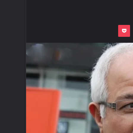
Odnoklassnik
Pocket
VKon