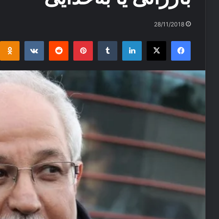
28/11/2018
i
takte
Reddit
Pinterest
Tumblr
LinkedIn
Facebook
X