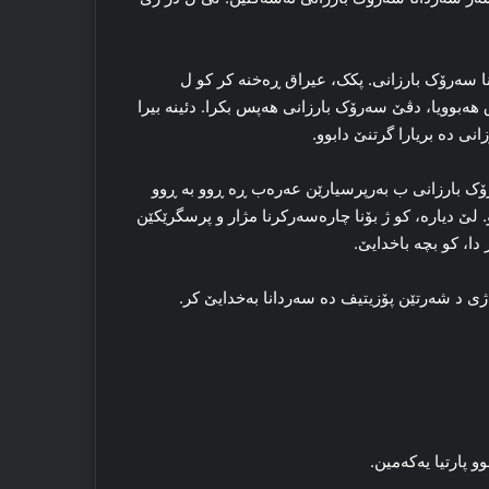
نا سه‌رۆک بارزانی. پکک، عیراق ڕه‌خنه‌ کر کو ل
هه‌بوویا، دڤێ سه‌رۆک بارزانی هه‌پس بکرا. دئینە بیرا
 ده‌ بریارا گرتنێ دابوو‌.
ک بارزانی ب به‌رپرسیارێن عه‌ره‌ب ڕه‌ ڕوو به‌ ڕوو
 لێ دیاره‌، کو ژ بۆنا چاره‌سه‌رکرنا مژار و پرسگرێکێن
دا، کو بچه‌ باخدایێ.
 د شه‌رتێن پۆزیتیف ده‌ سه‌ردانا به‌خدایێ کر.
 پارتیا یه‌که‌مین.