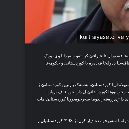
ا فه‌ده‌رال ئا عیراقێ کر. ئه‌و سه‌ردانا وی، وه‌ک
به‌ینا ده‌وله‌تا فه‌ده‌ره‌ یا کوردستانێ و حكومەتا
تهلاتداریا کوردستانێ، به‌شه‌ک پارتیێن کوردستانێ ژ
ه‌رخوه‌بوونا کوردستانێ ل دار بخن. ئه‌ڤ بریارا
ڕەفەرەندوومێ د حه‌زیرانا دالا 2017ێ دا ھات دان. د ئیلۆنا 2017ێ دا ژی ڕه‌فه‌راندوما سه‌رخوه‌بوونا کوردستانێ هات
کوردستانیان د ڕه‌فه‌راندوومێ ده‌ چاره‌نڤیسیا خوه‌ د چارچوڤه‌یا ده‌وله‌تا سه‌ربخوه‌ ده‌ دیار کرن. ژ 93% کوردستانیان ژ