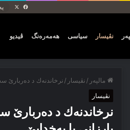
Facebook
X
پەر
نڤیسار
سیاسی
ھەمەرەنگ
ڤیدیو
مالپەر
/
نڤیسار
/
نرخاندنەك د ده‌ربارێ سه‌
نڤیسار
نرخاندنەك د ده‌ربارێ سه
بارزانی یا به‌خدایێ