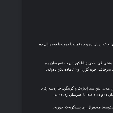
 عه‌ره‌بان ده‌ و د دۆماندنا ده‌وله‌تا فه‌ده‌رال ده‌
ن، پشتی ڤێ یه‌کێ ژیانا کوردان ب عه‌ره‌بان ڕه‌
ه‌رچاڤ، خوه‌ گۆری وێ ئاماده‌ بکن ده‌وله‌تا
ن هه‌یی یێن ستراته‌ژیک و گرینگن. چاره‌سه‌رکرنا
ده‌م ده‌ د فێدا یا عه‌ره‌بان ژی ده‌ نه‌.
كومەتا فه‌ده‌رال ژی پشتگریه‌که‌ خورته‌.