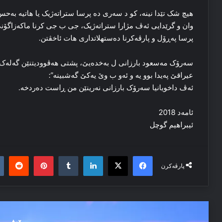
هیچ شک تێدا نینە، کو د سه‌ری ده‌ پرسا ستراته‌ژیک یا هاتیه‌ بەحس
وان و گرێدایی ئه‌ڤ مژارا ستراته‌ژیک، جی ب جی کرنا ماکه‌زاگۆنێ/د
پرسا په‌ڕۆل و پارڤه‌کرنا ده‌ستهلاتداری هات ئاخڤتن.
سه‌رۆک مەسعود بارزانی ل بەخده‌یێ، پشتی هه‌ڤوودیتنێن گه‌له‌ک فراڤا
عیراقێ په‌یدا بوو یه‌ و ئه‌و ب وێ یه‌کێ گه‌شبینه‌”:
ئه‌ڤ داخویانیا سه‌رۆک بارزانی نه‌رینێن من ڕاست ده‌ردخه‌.
ئامەد 2018
ئیبراھیم گوچل
it
nterest
Tumblr
LinkedIn
Facebook
X
پارڤەکرن