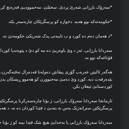
*سه‌رۆک بارزانی شه‌رێ پردێ، سحێلێ، مەحموودیێ قه‌زه‌نچ کر.
*حكومەته‌که‌ نوو هه‌یه‌. دخوازه‌ کو پرسگرێکان چاره‌سه‌ر بکه‌.
*د هه‌مان ده‌م ده‌ کورد و ب تایبه‌تی پدک شه‌ریکێ حكومەتێ نه‌.
سه‌ردانا بارزانی، ئه‌ز د وێ باوه‌ریێ ده‌ مە کو دێ د پێوه‌ندیا کوردان و
قۆناغه‌که‌ نوو به‌.
هه‌گه‌ر ئالیێن عه‌ره‌ب گۆری پیڤانێن ده‌وله‌تا فه‌ده‌رال ته‌ڤنه‌گه‌ر
بێده‌رفه‌ت دبه‌. کورد وێ ده‌مێ مه‌جبوورن کو هه‌موو ڕیسکان بدن ب
کوردستانێ ئیعلان بکن.
ئارمانجا سه‌ردانا سه‌رۆک بارزانی، ژ بۆنا چاره‌سه‌رکرنا پرسگرێکێ
پرسگرێکێن ستراته‌ژیک به‌س نه‌ بتەنێ د فێدا کوردان ده‌ نه‌، د هه‌مان 
سه‌ردانا سه‌رۆک بارزانی یا به‌خدایێ هیچ شک فێدا نینه‌ کو ژ بۆنا ح