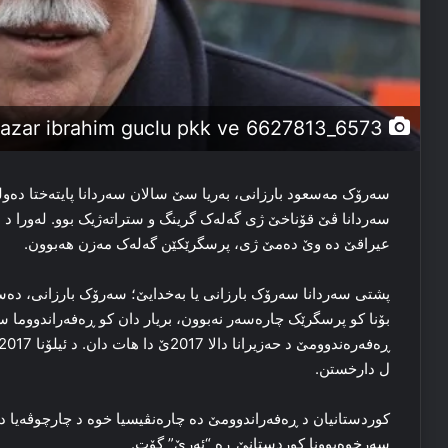
kurt siyasetci ve yazar ibrahim guclu pkk ve 6627813_6573
سه‌رۆک مەسعود بارزانی، به‌ریا سێ سالان سه‌ردانا پایتەختا ده‌وله‌ت
سه‌ردانا ڤێ قۆناخێ ژی گه‌له‌ک گرینگ و ستراته‌ژیک بوو. له‌ورا د ناڤ
عیراقێ ده‌ وێ ده‌مێ ژی، پرسگرێکێن گه‌له‌ک مه‌زن هه‌بوون.
پشتی سه‌ردانا سه‌رۆک بارزانی یا به‌خدایێ؛ سه‌رۆک بارزانی، ده‌س
بۆنا کو پرسگرێک چاره‌سه‌ر نه‌بوون، بریار دان کو ڕه‌فه‌راندووما س
ل دارخستن.
سه‌رخوه‌بوونا کوردستانێ ڕه‌ “ئه‌رێ” گۆت.