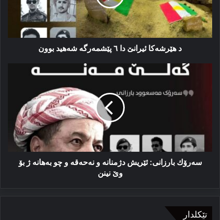
پێشمەرگە
شەهید
بوون
د هێرشەکا ئیرانێ دا ٦ پێشمەرگە شەهید بوون
سەرۆك
بارزانی:
ئێریش
دژمنانه‌
و
نه‌حه‌قه
و
چو
بەهانە
ژ
سەرۆك بارزانی: ئێریش دژمنانه‌ و نه‌حه‌قه و چو بەهانە ژ بۆ
بۆ
وێ نینن
وێ
نینن
تێکلدار