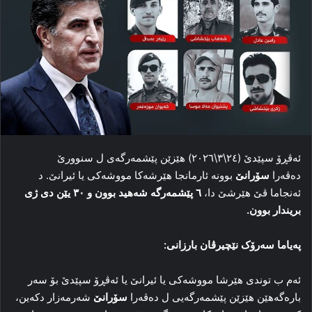
ئەڤڕۆ سپێدێ (٢٤\٣\٢٠٢٦) هێزێن پێشمەرگەی ل سنوورێ
دەڤەرا
سۆرانێ
بوونە ئارمانجا هێرشەکا مووشەکی یا ئیرانێ. د
ئەنجاما ڤێ هێرشێ دا،
٦ پێشمەرگە شەهید بوون و ٣٠ یێن دی ژی
بریندار بوون.
پەیاما سەرۆک نێچیرڤان بارزانی:
ئەم ب توندى هێرشا مووشەکى یا ئیرانێ یا ئەڤڕۆ سپێدێ بۆ سەر
بارەگەهێن هێزێن پێشمەرگەیى ل دەڤەرا
سۆرانێ
شەرمەزار دکەین،