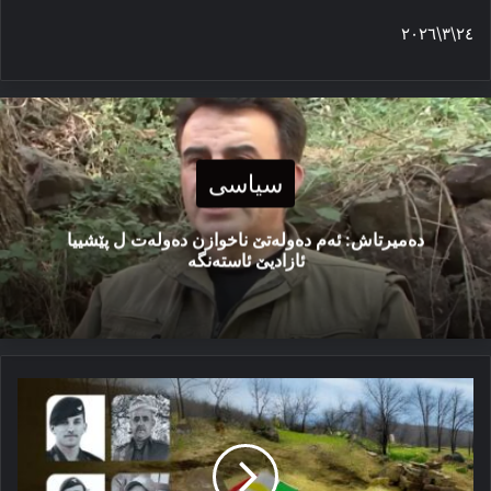
٢٤\٣\٢٠٢٦
سیاسی
دەمیرتاش: ئەم دەولەتێ ناخوازن دەولەت ل پێشییا
ئازادیێ ئاستەنگە
د
هێرشەکا
ئیرانێ
دا
٦