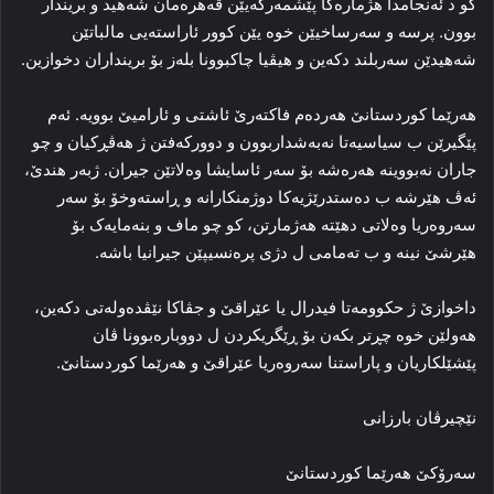
کو د ئەنجامدا هژمارەکا پێشمەرگەیێن قەهرەمان شەهید و بریندار
بوون. پرسە و سەرساخیێن خوە یێن کوور ئاراستەیى مالباتێن
شەهیدێن سەربلند دکەین و هیڤیا چاکبوونا بلەز بۆ برینداران دخوازین.
هەرێما کوردستانێ هەردەم فاکتەرێ ئاشتى و ئارامیێ بوویە. ئەم
پێگیرێن ب سیاسیەتا نەبەشداربوون و دوورکەفتن ژ هەڤڕکیان و چو
جاران نەبووینە هەرەشە بۆ سەر ئاسایشا وەلاتێن جیران. ژبەر هندێ،
ئەڤ هێرشە ب دەستدرێژیەکا دوژمنکارانە و ڕاستەوخۆ بۆ سەر
سەروەریا وەلاتى دهێتە هەژمارتن، کو چو ماف و بنەمایەک بۆ
هێرشێ نینە و ب تەمامى ل دژى پرەنسیپێن جیرانیا باشە.
داخوازێ ژ حکوومەتا فیدرال یا عێراقێ و جڤاکا نێڤدەولەتى دکەین،
هەولێن خوە چڕتر بکەن بۆ ڕێگریکردن ل دووبارەبوونا ڤان
پێشێلکاریان و پاراستنا سەروەریا عێراقێ و هەرێما کوردستانێ.
نێچیرڤان بارزانی
سەرۆکێ هەرێما کوردستانێ