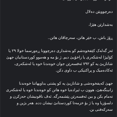
ده‌رچوویێن ده‌لال
به‌شدارێن هێژا،
ڕۆژ باش، ب خێر هاتن، سه‌رچاڤان هاتن..
ئه‌ز گه‌له‌ک کێفخوه‌شم کو به‌شداری ده‌رچوونا ڕه‌ورسما خولا ۲۹ یا
کۆلیژا له‌شکه‌ری یا زاخۆیێ دبم. ژ بۆ مه‌ و هه‌موو کوردستانیان جهێ
شانازیێ یه‌ کو ۷۹۲ ئه‌فسه‌رێن جوان خوه‌ندنا خوه‌ یا له‌شکه‌ری،
ئەکاده‌میک و پراکتیکی ب داوی دکن.
جهێ که‌یفخوه‌شی و شانازیێ یه‌ کو پشتی بداویهاتنا خوه‌ندنا
زانینگه‌هێ، هوون ب ئیراده‌یا خوه‌ هاتن کو خوه‌ندنا خوه‌ یا له‌شکه‌ری
ته‌مام بکن و ببن ئه‌فسه‌رێن پێشمه‌رگه‌. ئه‌ڤ ناڤونیشان حەزکرن و
دلسۆزیا وه‌ یا ژ بۆ خزمه‌تا کوردستانێ نیشان دده‌. هه‌ر بژین و
سه‌رکه‌فتی بن.