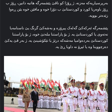
به‌رپرسیاریه‌که‌ مه‌زنه‌. ژ ڕۆژا کو ناڤێ پێشمه‌رگه‌ هاتیه‌ دانین، ڕۆژ ب
ڕۆژ باوه‌ریا کورد و کوردستانێ ب دۆزا خوه‌ و مافێن خوه‌ یێن ڕه‌وا
زێده‌تر بوویه‌.
پێشمه‌رگه‌ ئه‌رکه‌کێ گه‌له‌ک پیرۆزه‌ و به‌شه‌کێ‌ گرنگ یێ ناسنامه‌یا
نه‌ته‌وی یا کوردستانێ یه‌. ژ بۆ پاراستنا مله‌تێ خوه‌، ژ بۆ پاراستنا
کوردستانێ به‌رده‌وامیا مه‌شه‌که‌ درێژ یا تێکۆشینێ یه‌. ژ به‌ر ڤێ یه‌کێ
دەرچووینا وه‌ یا ئیرۆ نه‌ داویا ڕێ یه‌.