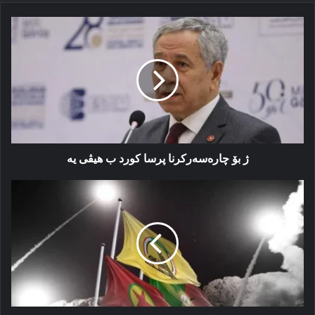
ژ
بۆ
چارەسەرکرنا
پرسا
کورد
ب
هیڤی
یە
ژ بۆ چارەسەرکرنا پرسا کورد ب هیڤی یە
دەنگێ
مەزلۆم
عەبدی
بۆ
كێ
یە