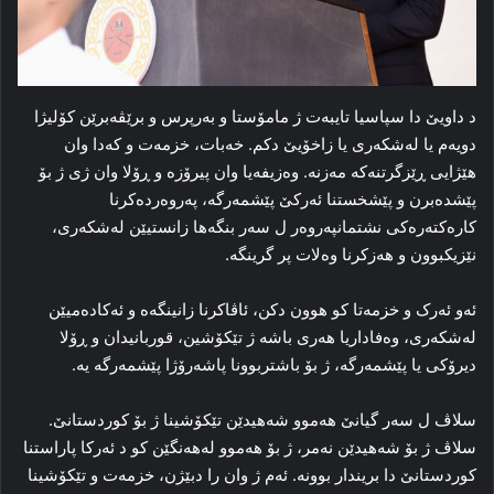
د داویێ دا سپاسیا تایبه‌ت ژ مامۆستا و به‌رپرس و برێڤه‌برێن کۆلیژا
دویه‌م یا له‌شکه‌ری یا زاخۆیێ دکم. خه‌بات، خزمه‌ت و که‌دا وان
هێژایی ڕێزگرتنه‌که‌ مه‌زنه‌. وه‌زیفه‌یا وان پیرۆزه‌ و ڕۆلا وان ژی ژ بۆ
پێشده‌برن و پێشخستنا ئه‌رکێ پێشمه‌رگه‌، په‌روه‌رده‌کرنا
کاره‌کته‌ره‌کی نشتمانپه‌روه‌ر ل سه‌ر بنگه‌ها زانستیێن له‌شکه‌ری،
نێزیکبوون و هه‌زکرنا وه‌لات پر گرینگه‌.
ئه‌و ئه‌رک و خزمه‌تا کو هوون دکن، ئاڤاکرنا زانینگه‌ه و ئەکاده‌میێن
له‌شکه‌ری، وه‌فاداریا هه‌ری باشه‌ ژ تێکۆشین، قوربانیدان و ڕۆلا
دیرۆکی یا پێشمه‌رگه‌، ژ بۆ باشتربوونا پاشه‌رۆژا پێشمه‌رگه‌ یه‌.
سلاڤ ل سه‌ر گیانێ هه‌موو شه‌هیدێن تێکۆشینا ژ بۆ کوردستانێ.
سلاڤ ژ بۆ شه‌هیدێن نەمر، ژ بۆ هه‌موو له‌هه‌نگێن کو د ئه‌رکا پاراستنا
کوردستانێ دا بریندار بوونه‌. ئه‌م ژ وان را دبێژن، خزمه‌ت و تێکۆشینا