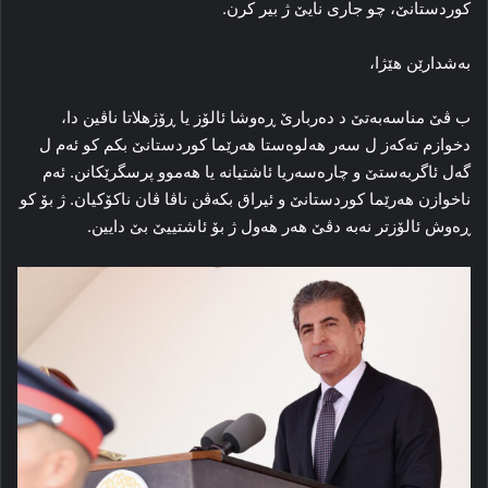
کوردستانێ، چو جاری نایێ ژ بیر کرن.
به‌شدارێن هێژا،
ب ڤێ مناسه‌به‌تێ د ده‌ربارێ ڕه‌وشا ئالۆز یا ڕۆژهلاتا ناڤین دا،
دخوازم ته‌که‌ز ل سه‌ر هه‌لوه‌ستا هه‌رێما کوردستانێ بکم کو ئه‌م ل
گه‌ل ئاگربه‌ستێ و چاره‌سه‌ریا ئاشتیانه‌ یا هه‌موو پرسگرێکانن. ئه‌م
ناخوازن هه‌رێما کوردستانێ و ئیراق بکه‌ڤن ناڤا ڤان ناکۆکیان. ژ بۆ کو
ڕه‌وش ئالۆزتر نه‌به‌ دڤێ هه‌ر هه‌ول ژ بۆ ئاشتییێ بێ دایین.