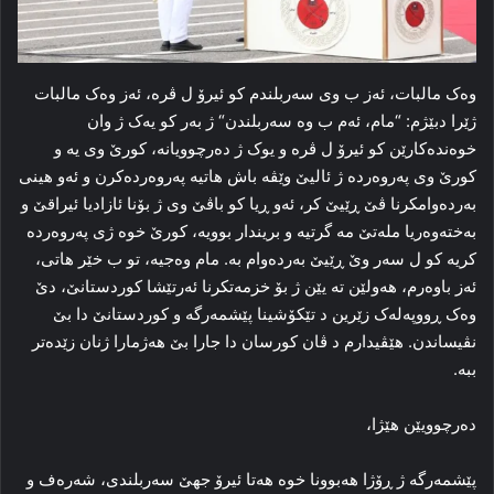
وه‌ک مالبات، ئه‌ز ب وی سه‌ربلندم کو ئیرۆ ل ڤره‌، ئه‌ز وه‌ک مالبات
ژێرا دبێژم: “مام، ئه‌م ب وه‌ سه‌ربلندن“ ژ به‌ر کو یه‌ک ژ وان
خوه‌نده‌کارێن کو ئیرۆ ل ڤرە و یوک ژ دەرچوویانە، کورێ وی یه‌ و
کورێ وی په‌روه‌رده ‌ژ ئالیێ وێڤه‌ باش هاتیه‌ په‌روه‌رده‌کرن و ئه‌و هینی
به‌رده‌وامکرنا ڤێ ڕێیێ کر، ئه‌و ڕیا کو باڤێ وی ژ بۆنا ئازادیا ئیراقێ و
به‌خته‌وه‌ریا مله‌تێ مه‌ گرتیه‌ و بریندار بوویه‌، کورێ خوه‌ ژی په‌روه‌رده‌
کریه‌ کو ل سه‌ر وێ ڕێیێ به‌رده‌وام به‌. مام وه‌جیه، تو ب خێر هاتی،
ئه‌ز باوه‌رم، هه‌ولێن ته‌ یێن ژ بۆ خزمه‌تکرنا ئەرتێشا کوردستانێ، دێ
وه‌ک ڕووپه‌له‌ک زێرین د تێکۆشینا پێشمه‌رگه‌ و کوردستانێ دا بێ
نڤیساندن. هێڤیدارم د ڤان کورسان دا جارا بێ هه‌ژمارا ژنان زێده‌تر
ببه‌.
ده‌رچوویێن هێژا،
پێشمه‌رگه‌ ژ ڕۆژا هه‌بوونا خوه‌ هه‌تا ئیرۆ جهێ سه‌ربلندی، شه‌ره‌ف و