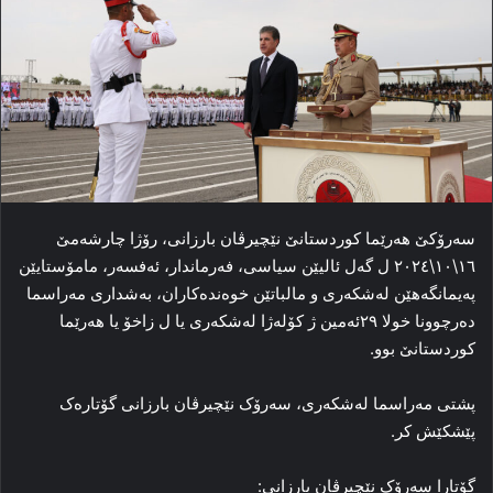
سه‌رۆکێ هه‌رێما کوردستانێ نێچیرڤان بارزانی، رۆژا چارشەمێ
١٦\١٠\٢٠٢٤ ل گه‌ل ئالیێن سیاسی، فه‌رماندار، ئه‌فسه‌ر، مامۆستایێن
په‌یمانگه‌هێن له‌شکه‌ری و مالباتێن خوه‌نده‌کاران، به‌شداری مه‌راسما
ده‌رچوونا خولا ۲۹ئه‌مین ژ کۆله‌ژا له‌شکه‌ری یا ل زاخۆ یا هه‌رێما
کوردستانێ بوو.
پشتی مه‌راسما له‌شکه‌ری، سه‌رۆک نێچیرڤان بارزانی گۆتاره‌ک
پێشکێش کر.
گۆتارا سه‌رۆک نێچیرڤان بارزانی: