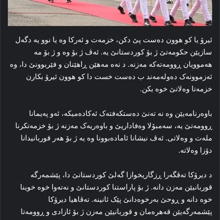
ئیرۆ یا کو هوون ده‌ست پێ دکن، خزمه‌ت و ئه‌رکا وه‌ یا نوو یه‌ دگه‌ل
سازیێن حکومه‌تێ ژ بۆ کوردستانێ یه‌. ئه‌ڤ ژ بۆ وه‌ و ژ بۆ مه‌
هه‌موویان ڕوومه‌ته‌که‌ مه‌زنه‌. د نه‌ه مه‌هێن ڕاهێنان و فێربوونێ دا، وه‌
ئه‌زموونه‌ک ده‌وله‌مه‌ند ب ده‌ست خست دا کو هوون ئیرۆ بکارن
خزمه‌تا وه‌لاتێ خوه‌ بکن.
باوه‌رنامه‌یێن وه‌ نه‌ ته‌نێ ده‌ستکه‌فته‌ک ئەکاده‌میکه‌، ئه‌و په‌یمانا
ڕوومه‌تێ یه‌، سه‌مبۆلا وه‌فاداریێ و باوه‌ریه‌ک مه‌زنه‌ ژ بۆ خزمه‌تکرنا
مله‌ت و وه‌لاتی. ئه‌ڤ نیشانا ئاماده‌بوونا وه‌ یه‌ ژ بۆ هه‌ر قوربانیدانا
دۆزا وه‌لاته‌.
د دیرۆکا ته‌ڤگه‌را ڕزگاریخوازا گه‌لێ کوردستانێ دا، پێشمه‌رگه‌
قوربانیێن مه‌زن دانه‌. ژ بۆ پاراستنا کوردستانێ و نه‌ته‌وا خوه‌ خوینا
خوه‌ دانه‌ و ڕوحێ به‌رخوه‌دانێ پێک ئانینه‌. ته‌ڤاهیا دیرۆکا
پێشمه‌رگه‌یێن قه‌هره‌مان و قوربانیێن مه‌زن ژ بۆ ئازادی و ڕوومه‌تا