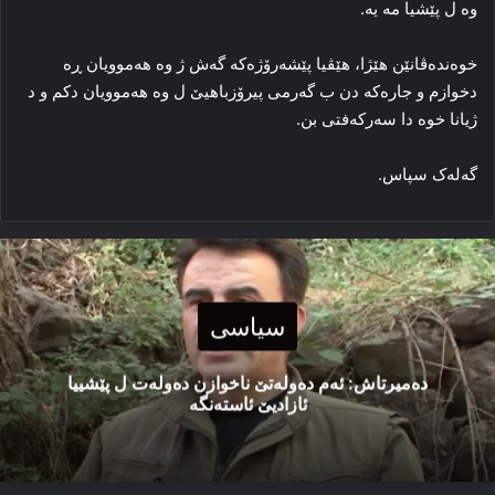
وه‌ ل پێشیا مه‌ یه‌.
خوه‌نده‌ڤانێن هێژا، هێڤیا پێشه‌رۆژه‌که‌ گه‌ش ژ وه‌ هه‌موویان ڕه‌
دخوازم و جاره‌که‌ دن ب گه‌رمی پیرۆزباهیێ ل وه‌ هه‌موویان دکم و د
ژیانا خوە دا سه‌رکه‌فتی بن.
گه‌له‌ک سپاس.
سیاسی
دەمیرتاش: ئەم دەولەتێ ناخوازن دەولەت ل پێشییا
ئازادیێ ئاستەنگە