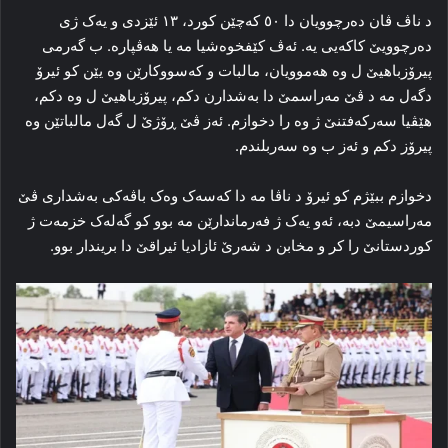
د ناڤ ڤان ده‌رچوویان دا ٥۰ که‌چێن کورد، ۱۳ ئێزدی و یه‌ک ژی
ده‌رچوویێ کاکەیی یه‌. ئه‌ڤ کێفخوه‌شیا مه‌ یا هه‌ڤپاره‌. ب گه‌رمی
پیرۆزباهیێ ل وه‌ هه‌موویان، مالبات و که‌سووکارێن وه‌ یێن کو ئیرۆ
دگەل مە د ڤێ مه‌راسمێ دا به‌شدارن دکم، پیرۆزباهیێ ل وه‌ دکم،
هێڤیا سه‌رکه‌فتنێ ژ وه‌ را دخوازم. ئه‌ز ڤێ ڕۆژێ ل گه‌ل مالباتێن وه‌
پیرۆز دکم و ئه‌ز ب وه‌ سه‌ربلندم.
دخوازم ببێژم کو ئیرۆ د ناڤا مه‌ دا که‌سه‌ک وه‌ک باڤه‌کی به‌شداری ڤێ
مه‌راسیمێ دبه‌، ئه‌و یه‌ک ژ فه‌رماندارێن مه‌ بوو کو گه‌له‌ک خزمه‌ت ژ
کوردستانێ را کر و مخابن د شه‌رێ ئازادیا ئیراقێ دا بریندار بوو.