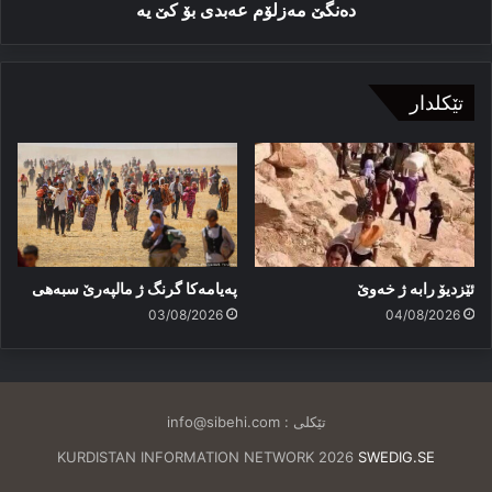
دەنگێ مەزلۆم عەبدی بۆ كێ یە
تێکلدار
ئێزدیۆ رابە ژ خەوێ
پەیامەكا گرنگ ژ مالپەرێ سبەهی
03/08/2026
04/08/2026
تێکلی :
info@sibehi.com
KURDISTAN INFORMATION NETWORK 2026
SWEDIG.SE