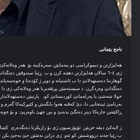
ناجح بێجانی
هەلبژارتن و دیموکراسی دو بنەمایێن سەرەکینە بۆ هەر وەلاتەک
ژی ٤-٦ سالان هەلبژارتن دهێنە کرن و ب ڕێیا سندوقێن دەنگد
گوهارتنا دەستهەلاتێ دا ب ئاشتیانە و دویر ژ کۆدەتا و خوەسەپان
دەنگدانێ وەردگرن. د سیستەمێن بڕێڤەبرنا هەر وەلاتەکی ژی دا
خولا شەشێ یا پەرلەمانێ کوردستانێ کو، پارتیێن دەستهەلاتدار 
بەرنامێ ئینتخابی دا، دێ کەڤنە هەوا بانگەش و کێبڕکیەکا گەرم
ڕاکێشن جارەکا دیتر دەنگێ بدەنێ و ببن جهێ باوەریێ و بۆ خوەش
ژ لایەکێ دیڤە حزبێن ئۆپۆزسیون ژی بۆ رازیکرنا دەنگدەری کێما
ب رێیا چەند درووشمێن کو ئەو ژی دزانن نەشێن جێ بەجێ بکن