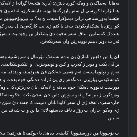
بەهانا پەیداکەن و وەکە کورد دبێژن: (بارێ هێجەتا گڕانە) ژ لای
هەلبژارتنا کورسی ل سەر پارێزگەها بهێنە دابەشکرن، ئەڤە وێ چە
هێشتا بدوڕستاهی نزانن دیمۆکراسیەت چ یە؟ ب بیروبۆچوونێن م
کو ڕێژەیا بشکداریکرنێ چەند یا کێم ژی بت کارگەریێ ل سەر کورسی
هندەک کەسانێن بناڤ سەربەخوە دێ پشکدار بن وچێدبیت د بەرژەون
ئەز ب دویر دبینم نوونەرێن وان سەربکەڤن.
لێ یا من دڤێتن ئاماژێ پێ بدەم تشتەک نۆرمال و سروشتیە وهەر ک
بزاڤێ بکت و دویر ژ کەرب و کین و توندوتیژیێ و ئێکدوشکاندنێ و
نەرم و دپلۆماسیەت ئەم هەمی خەلکێ ڤێ هەڕێمینە و پێدڤیا مە ب ئ
کومەلایەتی بپارێزن. دەنگدەر ژی یێ ئازادە دەنگی خوە بدەت و چ
دورست نەبوویە دەنگێ خوە بدەتە چ لایەکی یان بەربژێرەکی، وە
وەردگرن ژ بیر نەکن ئەو سۆزێن داین جێ بەجێ بکت، حکومەتەکا ئ
چارەسەرە، ئەڤە ژی ل سەر کاودانانان دمینت کا چەند دێ شێن ب ه
ژی وەکو جاران ب رۆژ د ناڤ دەستهەلاتێ دا بن و ب شەڤ ببن ئ
نەبینن.