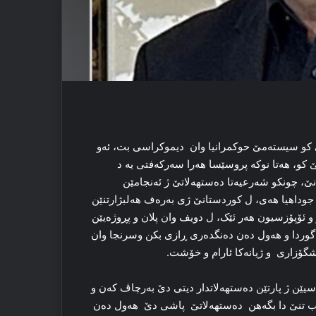
ێ کو سیستەمێ حوکمرانیا وان دیموکراسی بت، ئەو
انێ کو، هەتا نوکە پروسێسا هەرا سەرکەفتی یە د
دنێ، چونکو شەرعیەتا دەستهەلاتێ ژ ئەنجامێن
 جوداهیا هەی، ل کوردستانێ ژی بەرەف هەلبژارتنێن
و ئۆپۆزسیون هەر ئێک، ل دویف وان پلان و پڕوژەیێن
 و گوردا و هەول دەن دەنگدەری ڕازی بکن وسرنجا وان
گۆزاری و ژیانەکا ئارام و خۆشت.
سیێن ژ پارتێن دەستهەلاتدار دیتی دێ بەرچاڤ کەن و
 ب تنێ دا بگەهن دەستهەلاتێ پاشی دێ ھەول دەن