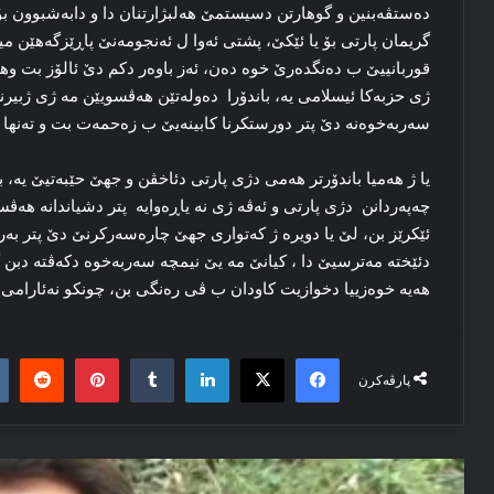
دەستڤەبنین و گوهارتن دسیستمێ هەلبژارتنان دا و دابەشبوون بۆ چا
گریمان پارتی بۆ یا ئێکێ، پشتی ئەوا ل ئەنجومەنێ پاڕێزگەهێن 
قوربانییێ ب دەنگدەرێ خوە دەن، ئەز باوەر دکم دێ ئالۆز بت وه
ژی حزبەکا ئیسلامی یە، باندۆرا دەولەتێن هەڤسویێن مە ژی ژبیرن
سەربەخوەنە دێ پتر دورستکرنا کابینەیێ ب زەحمەت بت و تەنها د
یا ژ هەمیا باندۆرتر هەمی دژی پارتی دئاخڤن و جهێ حێبەتیێ یە، بە
چەپەردانن دژی پارتی و ئەڤە ژی نە یاڕەوایە پتر دشیاندانە هە
ئێکرێز بن، لێ یا دویرە ژ کەتواری جهێ چارەسەرکرنێ دێ پتر بەرە
دئێختە مەترسیێ دا ، کیانێ مە یێ نیمچە سەربەخوە دکەڤتە دبن 
هەیە خوەزییا دخوازیت کاودان ب ڤی رەنگی بن، چونکو نەئارامی د 
it
nterest
Tumblr
LinkedIn
Facebook
X
پارڤەکرن