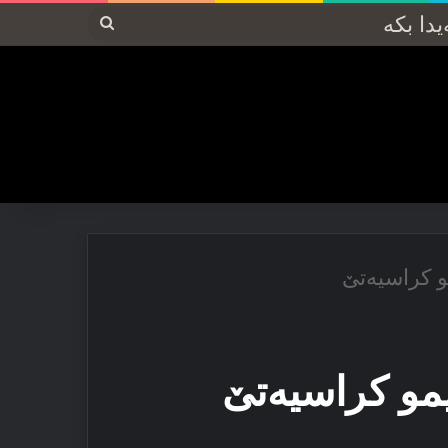
پەیدا
بکە
و کراسیەتێ
یمو کراسیەتێ