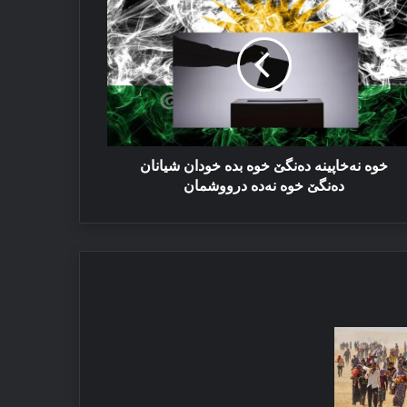
خاپینە
نگێ
ە
ە
دان
انان
نگێ
ە
دە
خوە نەخاپینە دەنگێ خوە بدە خودان شیانان
ووشمان
دەنگێ خوە نەدە درووشمان