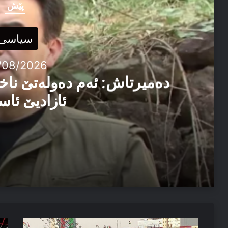
پێش
سیاسی
/08/2026
دەمیرتاش: ئەم دەولەتێ ناخ
ئازادیێ ئاس
06/08/2026
دەمیرتاش: ئەم دەولەتێ ناخوازن دەولەت ل پێشییا ئازاد
04/08/2026
رەفەرەندوم
خو
مەسرور بارزانی: دڤێ ئەم هەموو ب هەڤ را کاربکن داکو