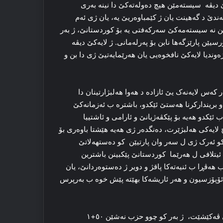
ەکێ دیڤە سیستەمێن هیچ دەولەتەکێ دا نینە بەری
ندێ د گەهینت یان ژ کێمباوەریێ یە، یان ژی ئەم
ن نە سیستەمەکێ سەرکەفتی یە بۆ کوردستانێ، ژ بەر
ێن پارێزگەها نابن بۆ پەرلەمانی. ژ لایەکێ دیڤە
دیا لایەکێ نافخوەیی یان هەرێمایەتیێ ژی دا بن و
ەس لایەنەک یێ ئازادە د هەوا هەلبژارتینان دا
 بریندارکرنا هەستێ ئێکدو، باشترە ب ئەزمانەکێ
ێکدو هەیە بۆ پێکڤەژیانێ و ئارامی و ئاشتییا
 لایەکی هەلبژێرت، دەنگدەر ژی هەیە هێشتا باوەری بۆ
کو ئەرک ژی ل سەر وان پارتیێن کو دەستهەلاتێ
یتلافی ل هەرێما کوردستانێ پێکبینن باشترین
ەڤڕا ب ئنیەتەکا پاقژ و دویر ژ دەستوەردانێ، یان
ۆپۆزسیون و هەر ئاریشەکا بهێتە پێش خوە ب بەرپرس
ب بۆچوونا من دورستبوونا کابینەیا دەهێ یا حوکمەتا هەرێمێ دێ ڤەکێشێت، ژ بەر کو چوو حزب نەشێن ٥٠+١