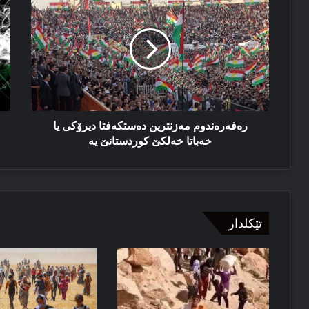
مەزنترین
نە
دەستكەفتا
دە
دیرۆكی
خو
یا
بد
خەباتا
خو
خەلكێ
شی
كوردستانێ
دە
یە
خو
نە
رەفەرەندوم مەزنترین دەستكەفتا دیرۆكی یا
در
خەباتا خەلكێ كوردستانێ یە
تێکلدار