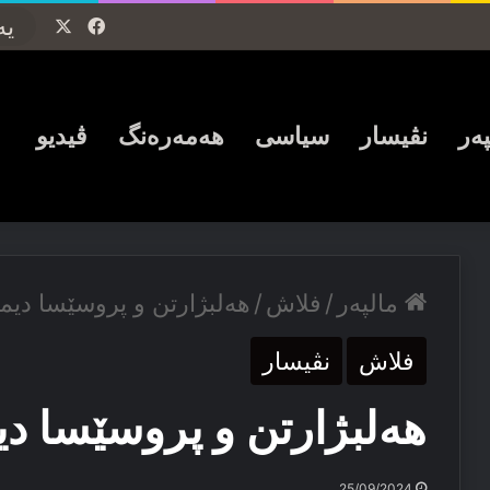
Facebook
X
پەر
نڤیسار
سیاسی
ھەمەرەنگ
ڤیدیو
مالپەر
/
فلاش
/
هەلبژارتن و پروسێسا دیم
فلاش
نڤیسار
هەلبژارتن و پروسێسا د
25/09/2024