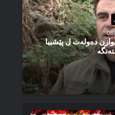
06
وازن دەولەت ل پێشییا
تەنگە
یێ ئاستەنگە
ە
 ئەڤ تاوان دوبارە نەبن