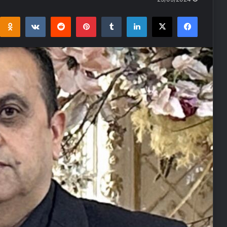
i
takte
Reddit
Pinterest
Tumblr
LinkedIn
Facebook
X