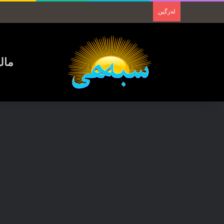
لەزگین
مال