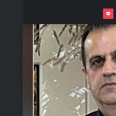
Odnoklassnik
Pocket
VKon