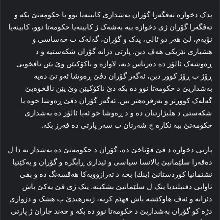
پدک دخوازه‌ ته‌ڤگه‌را گۆران به‌شداری کابینه‌یا نوو یا حکومه‌تێ بکه‌ و
ته‌ڤگه‌را گۆران ژی دخوازه‌ ببه‌ به‌شه‌ک ژ کابینه‌یا حکومەتا نوو، کابینه‌یا
نۆیه‌م، لێ هه‌ر دو ئالی، پدک و گۆران، گه‌له‌ک ب حه‌ساسی و
هشیاری نێزیکی هه‌ڤ دبن. پارتی دزانه‌ گۆران شکه‌ستیه‌ و د
ڕه‌وشه‌ک ئالۆز ده‌ ده‌رباس دبه‌، لاوازه‌ و ناکۆکیێن وێ یێن ناڤخویی
ڕۆژ ب ڕۆژ کوور دبن، ئه‌گه‌ر گۆران دڤێ ڕه‌وشا ئه‌و تێ ده‌یه‌
به‌شداریێ د حکومه‌تا نوو ده‌ بکه‌ دێ ناکۆکیێن وێ یێن ناڤخوه‌یێ
گه‌له‌ک کوورتر و به‌رفره‌هتر ببن. ئه‌گه‌ر گۆران دڤێ ڕه‌وشا خوه‌ یا
شکه‌ستی د هلبژارتنان ده‌ و د ڕه‌وشا خو ئه‌یا ئالۆز ده‌ به‌شداری
حکومه‌تێ ببه‌ نکاره‌ چ شه‌رتان ب سه‌ر پارتی ده‌ فه‌رز بکه‌.
پارتی دخوازە د ڤێ قۆناخێ ده‌، گۆران د حکومه‌تێ ده‌ به‌شدار به‌ دا ل
ده‌ڤه‌را سلێمانیێ بالانسا سیاسی و ئیداری ڕابگره‌ و گۆران و یەكێتیا
نشتمانیا كوردستانێ (ینك) بخه‌ د ته‌رازوویه‌كا هه‌ڤسه‌نگ ده‌ و بڤی
ئاوایی دفنبلندیا ینک ل سلێمانیێ بشکینه‌. ینک ژی ڤێ یەكێ باش
دئزانە و ئەڤ ھاوكێشە باش فھێم كریە، ژبەرھندێ ب هشک و دژواری
دژه‌ کو گۆران به‌شداریێ د حکومه‌تا نوو ده‌ بکه‌ و چه‌ند جاران ژ پارتی