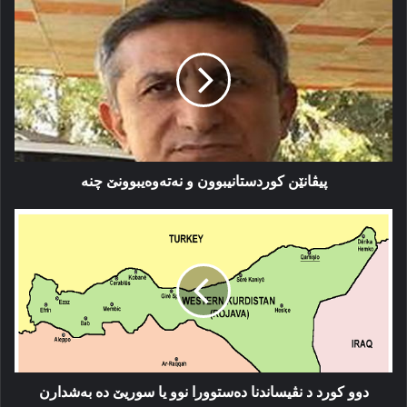
پیڤانێن
كوردستانیبوون
و
نەتەوەیبوونێ
چنە
پیڤانێن كوردستانیبوون و نەتەوەیبوونێ چنە
دوو
كورد
د
نڤیساندنا
دەستوورا
نوو
یا
سوریێ
دە
بەشدارن
دوو كورد د نڤیساندنا دەستوورا نوو یا سوریێ دە بەشدارن