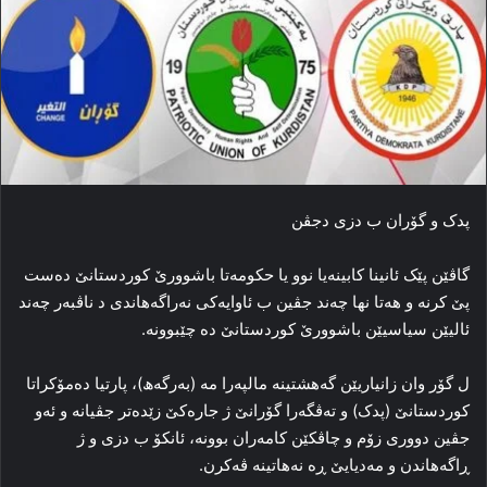
پدک و گۆران ب دزی دجڤن
گاڤێن پێک ئانینا کابینه‌یا نوو یا حکومه‌تا باشوورێ کوردستانێ ده‌ست
پێ کرنه‌ و هه‌تا نها چه‌ند جڤین ب ئاوایه‌کی نه‌راگه‌هاندی د ناڤبه‌ر چه‌ند
ئالیێن سیاسیێن باشوورێ کوردستانێ ده‌ چێبوونه‌.
ل گۆر وان زانیاریێن گه‌هشتینه‌ مالپه‌را مه‌ (به‌رگه‌ھ)، پارتیا ده‌مۆکراتا
کوردستانێ (پدک) و ته‌ڤگه‌را گۆرانێ ژ جاره‌کێ زێده‌تر جڤیانه‌ و ئه‌و
جڤین دووری زۆم و چاڤکێن کامه‌ران بوونه‌، ئانکۆ ب دزی و ژ
ڕاگه‌هاندن و مه‌دیایێ ڕه‌ نه‌هاتینه‌ ڤه‌کرن.