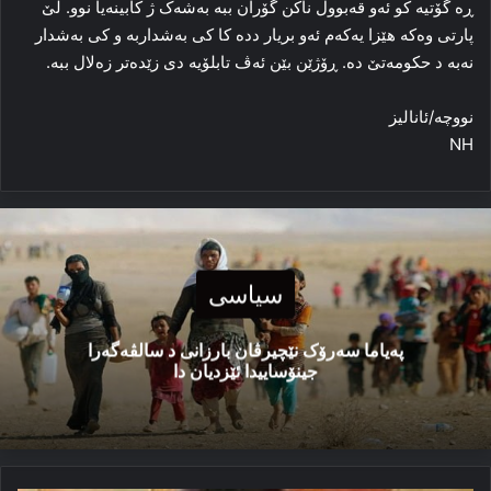
ڕه‌ گۆتیه‌ کو ئه‌و قه‌بوول ناکن گۆران ببه‌ به‌شه‌ک ژ کابینه‌یا نوو. لێ
پارتی وه‌که‌ هێزا یه‌که‌م ئه‌و بریار دده‌ كا کی به‌شداربه‌ و کی به‌شدار
نه‌به‌ د حکومه‌تێ ده‌. ڕۆژێن بێن ئه‌ڤ تابلۆیه‌ دی زێده‌تر زه‌لال ببه‌.
نووچە/ئانالیز
NH
سیاسی
پەیاما سەرۆک نێچیرڤان بارزانی د سالڤەگەرا
جینۆساییدا ئێزدیان دا