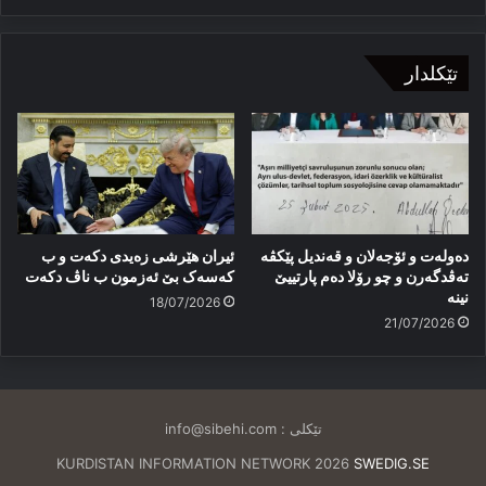
تێکلدار
دەولەت و ئۆجەلان و قەندیل پێکڤە
ئیران هێرشی زەیدی دکەت و ب
تەڤدگەرن و چو رۆلا دەم پارتییێ
کەسەک بێ ئەزمون ب ناڤ دکەت
نینە
18/07/2026
21/07/2026
تێکلی :
info@sibehi.com
KURDISTAN INFORMATION NETWORK 2026
SWEDIG.SE