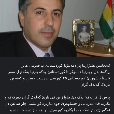
ئه‌نجامێن هلبژارتنا پارلامه‌نتۆیا کوردستانێ ب فه‌رمی هاتن
ڕاگه‌هاندن و پارتیا ده‌مۆکراتا کوردستانێ وه‌که‌ پارتیا یه‌که‌م ل سه‌ر
ئاستا باشوورێ کوردستانێ ۴۵ کورسی بده‌ست خستن و که‌ته‌ بن
باره‌ک گه‌له‌ک گران.
پرس ل ڤر ئه‌ڤه؛‌ پدک دێ چاوا ژ بن ڤی بارێ گه‌له‌ک گران ده‌رکه‌ڤه‌ و
بکاربه‌ ڤێ مه‌زناتی و جه‌ماوه‌رێ خوه‌ بپارێزه‌ کو پشتی چار سالێن دن
ئه‌گه‌ر زێده‌تر نه‌که‌ هه‌ما بکاربه‌ کورسیێن نها هه‌نه‌ ژ ده‌ست نه‌ده‌ و