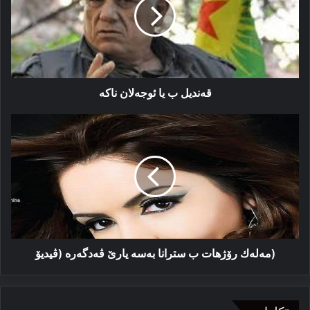
ئوجەلان
ناكە
قەندیل ب یا ئوجەلان ناكە
(مەلەك
رۆژھات
ب
سترانا
بەسە
یارێ
ڤەدگەرە
(ڤیدیۆ
(مەلەك رۆژھات ب سترانا بەسە یارێ ڤەدگەرە (ڤیدیۆ