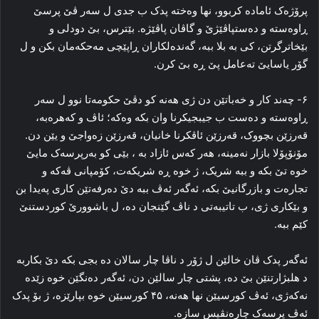
پرۆژه‌ک ئاماده‌ کربوو، نها وه‌خته‌ پدک ب جدی ل سه‌ر ڤێ پرسێ
ڕاوه‌سته‌ و ده‌ستپاڤێژێ و گاڤان پاڤێژه‌. بێترس، بێ دودلی و
بێخاترگرتن، کی به‌ بلا ببه‌، گه‌نده‌لکاران ڕاپێچی مه‌حکه‌مان بکن و ل
گۆر یاسایێ ته‌عامل پێ ڕه‌ بێ کرن.
۶- چه‌ند کار و خه‌باتێن دن ژی هه‌نه‌ کو دڤێ حكومەتا نوو ل سه‌ر
ڕاوه‌سته‌ و ده‌ست ب جیبجیکرنا وان بکه‌ وه‌که‌؛ ئاڤ و که‌هره‌به‌،
قه‌رزێن بچووک، قه‌رزێن ئاڤکرنا خانیان، قه‌رزێن زه‌واجێ و یێن دن.
مۆنۆپۆلا بازار نه‌مینه‌، هه‌ر که‌س ئازاد به‌ ، بێی کو به‌رپرسه‌ک مایێ
خوه‌ تێ بکه‌ و ببه‌ شریک، ژ خوه‌ ڕه‌ شریکه‌ت، کۆمپانی ڤه‌که‌ و
تجاره‌ت و بازرگانیێ بکه‌، ئه‌گه‌ر ئه‌ڤ ببه‌ دێ ده‌رفه‌تێن کاری په‌یدا بن
و بێکاری ژی، ب تاتیبه‌تی د ناڤ گێنجان ده‌، ل باشوورێ کوردستنێ
کێم ببه‌.
ئه‌گه‌ر پدک ڤان خالێن ل ژۆر د ناڤا چار سالان ده‌ بجی بکه‌ دێ بکاربه‌
د هلبژارتنێن بێ ده‌، پشتی چار سالێن دن، ئه‌گه‌ر ده‌نگێن خوه‌ زێده‌
نه‌که‌ژی، ئه‌ڤ کورسیێن نها هه‌نه‌، ۴۵ کورسیێن خوه‌ بپارێزه‌، ژ بۆ پدک
ئه‌ڤ پرسه‌ک چاره‌نڤیس سازه‌.