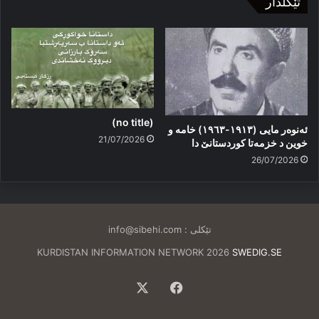
تێکلدار
(no title)
ئەنوەر مایی (١٩١٣-١٩٦٣) خامە و
21/07/2026
خوین د خزمەتا کوردستانێ دا
26/07/2026
تێکلی :
info@sibehi.com
KURDISTAN INFORMATION NETWORK 2026
SWEDIG.SE
Facebook
X