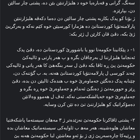
سه‌نگ، گرانی و قه‌باره‌یا خوه‌ د هلبژارتنێن بێن ده‌، پشتی چار سالێن
دن، بپارێزه‌.
ژ بۆنا کو پدک بکاربه‌ پشتی چار سالێن دن ده‌ما دکه‌ڤه‌ هلبژارتنێن
پارلامنه‌تۆیا کوردستانێ ده‌ هژمارا کورسیێن خوه‌ کێم نه‌که‌ و به‌رگریێ
ژێ بکه‌، دڤێ ڤان کارێن ل ژێر بکه‌:
۱- د پێکانینا حکومه‌تا نوو یا باشوورێ کوردستانێ ده‌، دڤێ پدک
ئه‌نجاما هلبژارتنا ل به‌رچاڤان بگره‌ و ب هه‌ر پارتی و ئالیه‌کێ
حكومەتێ پێ ڕه‌ ئاڤا بکه‌ دڤێ ل سه‌ر بنگه‌هێ کا هه‌ر پاتی و ئالیه‌کی
چه‌ند کورسی ل پارلامه‌نتۆیا کوردستانێ هه‌نه‌، به‌. ب گۆتنه‌ک دن،
چێنابه‌ پدک ده‌نگێن جه‌ماوه‌رێ خوه‌ ب هنده‌ک ئالیێن دن بده‌، دڤێ
ڕێز و حوورمه‌تێ ژ ده‌نگێ ئەندام و جه‌ماوه‌رێ خوه‌ ڕه‌ بگره‌ و
جه‌ماوه‌رێ خوه‌ خه‌یالشکه‌ستی نه‌که‌. ئه‌ڤ ل هه‌موو وه‌لاتێن
ده‌مۆکراتیک کو هلبژارتنێ تێ ده‌ تێن کرن وسایه‌.
۲- پشتی ئاڤاکرنا حكومەتێ نه‌زێده‌تر ژ ۳ مه‌هان سیسته‌ما پاشکه‌فتیا
معاشان هلوه‌شینه‌، هه‌ر مه‌ھ ب ئاوایه‌کی سیسته‌ماتیک معاشان بده‌
و ڕێیه‌کا چاره‌سه‌ریێ ژی ژ بۆ ئه‌و معاشێن لبا حکومه‌تێ هه‌نه‌ بێ