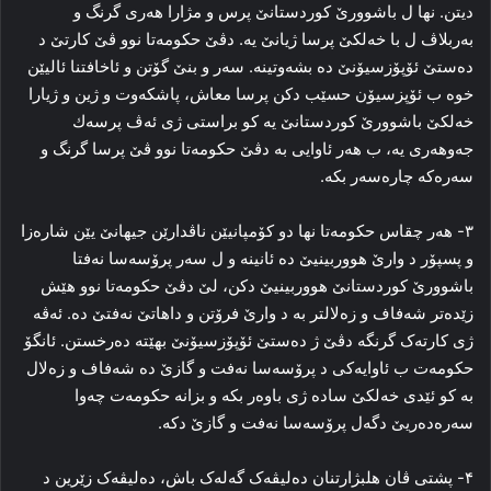
دیتن. نها ل باشوورێ کوردستانێ پرس و مژارا هه‌ری گرنگ و
بەربلاڤ ل با خه‌لکێ پرسا ژیانێ یه‌. دڤێ حكومەتا نوو ڤێ کارتێ د
ده‌ستێ ئۆپۆزسیۆنێ ده‌ بشه‌وتینه‌. سه‌ر و بنێ گۆتن و ئاخافتنا ئالیێن
خوه‌ ب ئۆپزسیۆن حسێب دکن پرسا معاش، پاشکه‌وت و ژین و ژیارا
خه‌لکێ باشوورێ کوردستانێ یه كو براستی ژی ئەڤ پرسەك
جەوھەری یە، ب هه‌ر ئاوایی به‌ دڤێ حكومەتا نوو ڤێ پرسا گرنگ و
سه‌ره‌که‌ چاره‌سه‌ر بکه‌.
۳- هه‌ر چقاس حكومەتا نها دو کۆمپانیێن ناڤدارێن جیهانێ یێن شاره‌زا
و پسپۆر د وارێ هووربینیێ ده‌ ئانینه‌ و ل سه‌ر پرۆسه‌سا نه‌فتا
باشوورێ کوردستانێ هووربینیێ دکن، لێ دڤێ حكومەتا نوو هێش
زێده‌تر شه‌فاف و زه‌لالتر به‌ د وارێ فرۆتن و داهاتێ نه‌فتێ ده‌. ئەڤه‌
ژی کارته‌ک گرنگه‌ دڤێ ژ ده‌ستێ ئۆپۆزسیۆنێ بھێتە دەرخستن. ئانگۆ
حکومه‌ت ب ئاوایه‌کی د پرۆسه‌سا نه‌فت و گازێ ده‌ شه‌فاف و زه‌لال
به‌ کو ئێدی خه‌لکێ ساده‌ ژی باوه‌ر بکه‌ و بزانه حكومەت چەوا
سەرەدەریێ دگەل پرۆسەسا نەفت و گازێ دكە‌.
۴- پشتی ڤان هلبژارتنان ده‌لیڤه‌ک گه‌له‌ک باش، ده‌لیڤه‌ک زێرین د