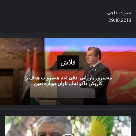
نصرت حاجی
29.10.2018
فلاش
مەسرور بارزانی: دڤێ ئەم هەموو ب هەڤ را
کاربکن داکو ئەڤ تاوان دوبارە نەبن
قەندیل
ب
یا