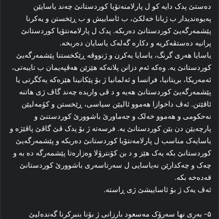
ده‌ستێ پدک دایه‌ کو ل پارلامنه‌تۆیا کوردستانێ چه‌ند یاسایێن
په‌یوه‌ندیدار ب ژیانا خه‌لکێ، ب ئاساییش و ب ڕێخستن و یه‌کرنا
پێشمه‌رگه‌یێ کوردستانێ ده‌ربکه‌. پدک ل پارلامه‌نتۆیا کوردستانێ
پرانیه‌ دەستڤەكریە و دکاره‌ گه‌له‌ک یاسایان ده‌ربخه‌.
یاسایا هه‌ری گرنگ، یاسایا یه‌کرن و ژنووڤه‌ ڕێکخستنا پێشمه‌رگه‌یێ
کوردستانێ یه‌. وه‌که‌ ئه‌م دزانن پلانه‌که‌ هێزێن هه‌ڤپه‌یمان ب تایبه‌تی،
ئەمه‌ریکا، بریتانیا، فرانسا و ئەلمانیا ژ بۆ پێکانینا هێزه‌که ‌یه‌کگرتی یا
پێشمه‌رگه‌یێ کوردستانێ هه‌یه‌ و د ڤی واریدە چه‌ند گاڤ ژی هاتنه‌
ئاڤێتن. ئه‌ڤ داخوازا هه‌موو ئالیێن سیاسی، ڕێخستن و کۆمه‌لیێن
نەحکومی و هه‌موو خه‌لک و جه‌ماورێ باشوورێ کوردستنێ و
پارچه‌یێن دن یێن کوردستانێ یه‌. فرسه‌ته‌ ژ بۆ پدک ڤێ گاڤێ پاڤێژه‌ و
یاسایه‌ک مناسب ل پارلامه‌نتۆیا کوردستانێ ده‌ربکه‌ و پێشمه‌رگه‌یێ
کوردستانێ بکه‌ یه‌ک هێز و د بن کۆنترۆلا وه‌زاره‌تا پێشمه‌رگه‌ ده‌ به‌ و
چه‌ک و چه‌کدارێن نه‌یاسایی ل سه‌رتاسه‌ری باشوورێ کوردستانێ
قه‌ده‌خه‌ بکه‌.
ئه‌ڤ یه‌ک ژ بۆ ئاساییشێ ژی ڕاسته‌.
۵- به‌ری نها سه‌رۆک مه‌سعود بارزانی ژ بۆنا بنبرکرنا گه‌نده‌لیێ