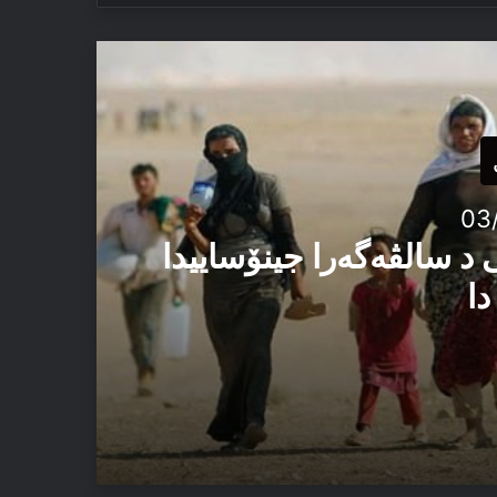
03
 د سالڤەگەرا جینۆساییدا
دا
ئێزدیان دا