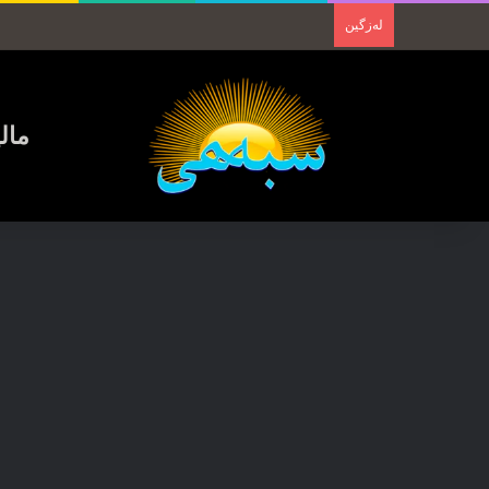
لەزگین
مال