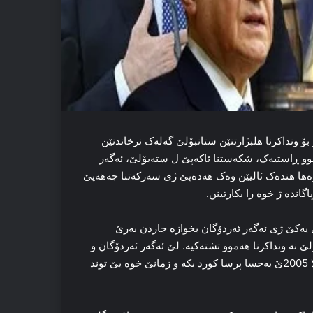
بۆ ونداکرنا هلبژارتنێن ستانبۆلێ گه‌له‌ک نرخاندنێن
 لێ ژ بۆ هنده‌ک ئالیان ژی خه‌ونا وان یا 20 سالی بوو ڕاستیه‌ک، شكەستنا ئاكەپێ ل ستەبۆلێ، ئەگەر
ه‌روه‌ها هنده‌ک ئالیێن وه‌ک هەدەپێ ژی سەركەتنا جەھەپێ
انده‌ ژ خوە را بكارتینن.
‌کێ ژی ئه‌گه‌ر ئه‌ردۆگان بخوازه‌ جاردن به‌رێ
 نه‌ ونداکرنا هه‌موو تشته‌کیه‌. لێ ئه‌گه‌ر ئه‌ردۆگان و
ئاکەپ ل خوه‌ ڤه‌گه‌ره‌، شاشیێن خوه‌ ببینه‌ و جارەك دن وه‌ک سالا 2005ێ به‌حسا پرسا کورد بکه‌ و زمانێ خوه‌ یێ توند