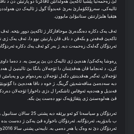
لێ زه‌حمه‌تیا پێشیا ئاکەپێ هه‌ولدانێن ئاڤاکرنا دو پارتیێن دن د ناڤ
ئالیه‌کی، سه‌رۆککۆمارێ به‌رێ عەبدوڵا گول ژ ئالیه‌ک دن هه‌ولددن 
هێڤیا هلبژارتنێن ستانبۆلێ مابوون.
ئه‌ڤ یه‌ک دکاره‌ ده‌نگده‌رێ موحافازکار ژ ئاکەپێ دوور بێخە. ئه‌ڤ پا
ئاکەپێ ڤه‌قه‌تن و بکه‌ڤن د ناڤ ڤان پارتیێن نوو دا، ئه‌ڤ یه‌ک ژی ت
ئه‌ردۆگان گه‌له‌ک زه‌حمه‌ت دبه‌. ژ به‌ر کو ئه‌ڤ یەك دکاره‌ ئه‌ردۆ
ڕه‌وشا پەکەکێ/ هدەپێ ژی ئالیه‌ک دن یێ پرسێ یه‌. د ده‌ما داوی د
كرن، د ئه‌نجاما ڤان هه‌ڤدێتنان دا ئۆجەلان بانگا بێ ئالیتیێ ل هەد
ئۆجەلان. ئه‌گه‌ر هه‌ڤدیتنێن دگه‌ل ئۆجەلان به‌رده‌وام بن و په‌یامێ
دبه‌ سه‌ده‌مێ مناقه‌شه‌یێن گرینگ. ژ خوه‌ د ناڤا هەدەپێ دا گۆتوبێژ 
قه‌ندیل و هەدەپە ئه‌وقاس ئاشکه‌را ل دژی داخوازا ئۆجەلان ده‌ردکه‌
ڤێ ھەلوەستێ ژی پێڤاژۆیه‌ک نوو ده‌ست پێ بکه‌.
ئه‌ردۆگان و سیاسه‌تا کو ئەو 
ب باندۆربە، ئه‌ردۆگانه‌. ئه‌ردۆگان ناخوازه‌ ڤێ یه‌کێ ژ ده‌ست بده‌ و 
ئه‌ر