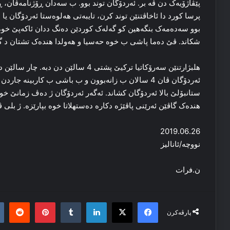
پێڤاژۆیه‌ک دن ڤه‌ بر. ئه‌ردۆگان توند بوو. ب سه‌دان ڕۆژنامه‌ڤان، ڕه
پرسا کورد دا ئاخاڤتنێن توند کرن، تایبه‌تی هه‌لوه‌ستا ئه‌ردۆگان یا
بوو سه‌ده‌مه‌ک بنگه‌هین كو گه‌له‌ک کوردێن ده‌نگ ددان ئاکەپێ خوه
شکاند. ڤێ ده‌ما پاشی ب خوه‌ حه‌سیا و هه‌ولدا هنده‌ک تشتان د گۆ
هلبژارتنێن سه‌رۆکاتیا ترکیێ پشتی 4 سالێن 
ئه‌ردۆگان ڤان 4 سالان ب زانه‌بوون و ب باشی ب کاربینه‌ 
ستانبۆلێ بالا ئه‌ردۆگان کشاند. ئه‌گه‌ر ئه‌ردۆگان ژ ده‌ڤ زمانێ خوه
هنده‌ک گاڤێن ئه‌رێنی پاڤێژه‌ دکاره‌ ده‌ستهلاتا خوه‌ بپارێزه‌. ژ بلی
2019.06.26
نووچه‌/ئانالیز
ن.فرات
it
nterest
Tumblr
LinkedIn
Facebook
X
پارڤەکرن