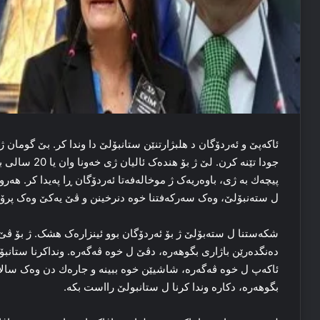
ئاکەپێ و ئه‌ردۆگان د هلبژارتنێن ستانبۆلێ دا وندا کر. بێ گومان ژ 
جودا تێنه‌ کرن.
پیچەك بە ژی، باوه‌ریه‌ک ژ موخاله‌فه‌تا ئه‌ردۆگان ڕا په‌یدا کر. ه
ل ستەنبۆلێ، وه‌ک سه‌رکه‌فتنا خوه‌ دنرخینن و ڤێ یه‌کێ وه‌ک پرۆپاگ
شكەستنا ل ستەبۆلێ ژ بۆ ئەردۆگان بوو ئینزاره‌ک هشک. ژ بۆ ڤێ یه
ده‌نگده‌رێن باژاری بگوهه‌رە، دڤێ ل خوه‌ ڤه‌گه‌ره‌. ونداکرنا ستانبۆلێ
بگوهه‌رە، دکاره‌ وندا کرنا ل ستانبولێ رااست بکه‌.