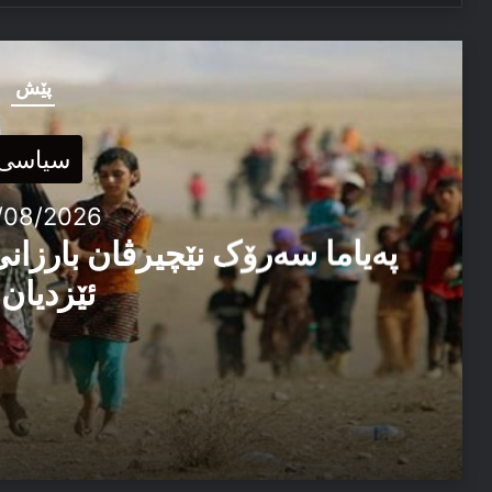
پێش
سیاسی
/08/2026
پەیاما سەرۆک نێچیرڤان بارزانی
ئێزدیان 
03/08/2026
پەیاما سەرۆک نێچیرڤان بارزانی د سالڤەگەرا جینۆساییدا 