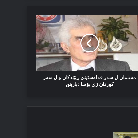
لمان
ر
‌له‌ستینێ
ندکان
‌ر
ردان
مسلمان ل سەر فه‌له‌ستینێ ڕۆندکان و ل سه‌ر
مبا
کوردان ژی بۆمبا دبارینن
ارینن