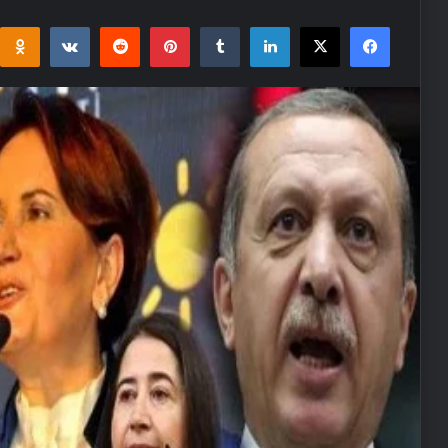
i
takte
Reddit
Pinterest
Tumblr
LinkedIn
Facebook
X