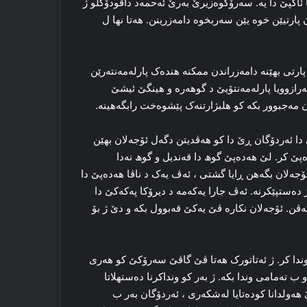
ا ئاکپێ دا یه‌. سه‌رۆکوه‌زیرێ به‌رێ ئەحمه‌د داڤودۆگلو ژ
پارتیێن خوە یێن سەربخوە دامه‌زرینن. هه‌تا نها ل
رتی بھێنه‌ دامه‌زراندن ممکنه‌ هنده‌ک پارله‌مه‌نته‌رێن
ه‌رازوویا پارله‌مه‌نتۆیێ د گوهه‌رە و هینگێ ئیشێ
گان مه‌جبوور بکه‌ کو هلبژارتنه‌ک پێشوەخت رابگەھینە.
ا ئه‌ردۆگان ڕێ دا کو هه‌ڤدیتن دگه‌ل ئۆجەلان بھێن
ەپێ کر. لێ هەدەپێ گوھ دا قه‌ندیل و گوھ نه‌دا
ن ئۆجەلان بگەهن ڕایا گشتی ، ئه‌ڤ یه‌ک د ناڤا هەدەپێ دا
ده‌ستپێکرنه‌. ئه‌ڤ جارا یه‌که‌مه‌ د دیرۆکا پەکەکێ دا
ڤن. ئۆجەلان نکاره‌ ڤێ یه‌کێ قه‌بوول بکه‌ و دێ ژ بۆ
بڕێڤه‌ دبه‌ پشتی 25 سالان ستانبول وندا کر. ژ ئەتاتورک هه‌تا ڤێ گاڤێ سه‌رۆکێ کو هه‌ری
ب ته‌مامی وندا بکه‌. ژ به‌ر کو ونداکرنا ده‌ستهلاتا
دۆگان دێ نه‌ وه‌ک یا هه‌ر ده‌می به‌. تایبه‌تی پشتی سالا 2016ێ ھەولدانا كودەتایا له‌شکه‌ری ، ئه‌ردۆگان به‌ر ب