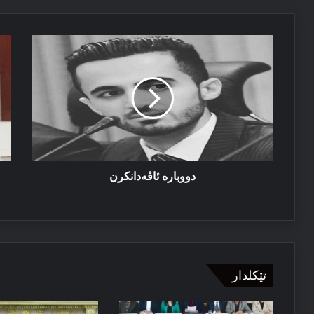
27/07/2026
دووبارە
مس
دوهی ل دیاربەکر و ئیرۆ ل بسمل
ئاڤەدانكرن
ل
سە
فه
ڕۆ
و
ل
سه
کو
ژی
دووبارە ئاڤەدانكرن
بۆ
دب
تێکلدار