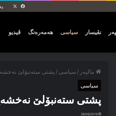
Facebook
X
پەر
نڤیسار
سیاسی
ھەمەرەنگ
ڤیدیو
مالپەر
/
سیاسی
/
پشتی ستەنبۆلێ نەخشەی
سیاسی
پشتی ستەنبۆلێ نەخشەی
26/06/2019