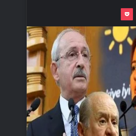
Odnoklassnik
Pocket
VKon