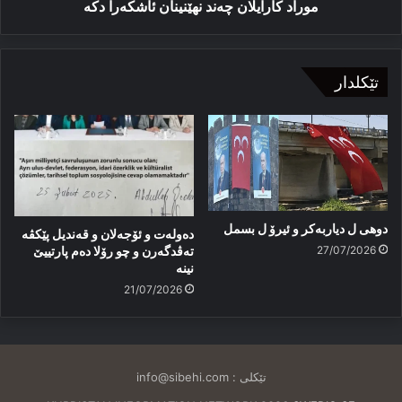
موراد کارایلان چەند نهێنینان ئاشکەرا دکە
تێکلدار
دوهی ل دیاربەکر و ئیرۆ ل بسمل
دەولەت و ئۆجەلان و قەندیل پێکڤە
27/07/2026
تەڤدگەرن و چو رۆلا دەم پارتییێ
نینە
21/07/2026
تێکلی :
info@sibehi.com