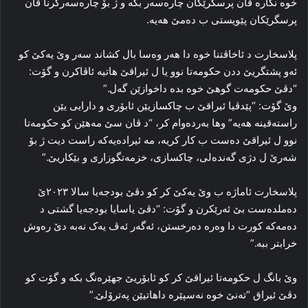
خوه‌ نکاره‌ ڤان پرسگرێکان چاره‌سه‌ر بکه‌ و ژ بۆ چاره‌سه‌رکرنا ڤان
پرسگرێکان پێویستی ب ده‌مێ هه‌یه‌.
پلاسخارت د ئاخاڤتنا خوه‌ دا هه‌ر وەسا بال کشاند سه‌ر وێ یه‌کێ کو
ئه‌و پشتگریێ ددن حکومه‌تا نوو یا ل ئیراقێ هاتیه‌ ئاڤاکرن و گۆت:
“دڤێ حکومه‌ت گوهێ خوە بده‌ داخوازێن گه‌ل.”
وێ گۆت:‌ “پێدڤیا ئیراقێ ب چاکسازیێن ئابۆری و دارایی یێن
راستەقینە هه‌یه‌” وها به‌رده‌وام کر، “د ڤان سێ مه‌هێن کو حکومه‌تا
نوو ل ئیراقێ ده‌ست ب کار کریه‌، مه‌ ئیراده‌یه‌که‌ راست دیت ژ بۆ
شه‌رێ ل دژی گه‌نده‌لی، چاکسازی، خزمه‌تگوزاری و بێکاریێ.”
پلاسخارت ئاماژه‌ ب وێ یه‌کێ کر کو دڤێ بودجه‌یا سالا ٢٠٢٣ێ
ده‌ملده‌ست بێ ئه‌رێکرن و گۆت: “دڤێ یاسایا بودجه‌یا گشتی د
ده‌مه‌که‌ کورت دا وه‌ره‌ ده‌رخستن، ئه‌گه‌ر ئەڤ یەک نه‌به‌ دێ ره‌وش
خرابتر ببه‌.”
وێ بانگ ل حکومه‌تا ئیراقێ کر کو ئابۆریێ جهێره‌نگ بکه‌ و گۆت کو
دڤێ ئیراق “ته‌نێ خوه‌ نه‌سپێره‌ داهاتیێن په‌ترۆلێ.”