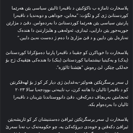
پلاسخارت ئاماژه‌ ب ناکۆکیێن د ناڤبه‌را ئالیێن سیاسی یێن هه‌رێما
کوردستانێ ژی کر و ئگۆت: “مخابن، جوداهی و دوبه‌ندیا د ناڤبه‌را
پارتیێن سیاسی یێن هه‌رێما کوردستانێ دا به‌رده‌وامن. دڤێ د مژارێن
جوربه‌جور یێن دارایی، ئیداری، ئه‌وله‌هی و هلبژارتنێ دا هنده‌ک
تەنازەل بێن دایین و د ڤێ مژارێ دا ده‌م ژ ده‌ست نه‌یێ دایین.”
پلاسخارت دا خویاکرن کو جڤینا د ناڤبه‌را پارتیا ده‌مۆکراتا کوردستانێ
(پدک) و یه‌کیتیا نیشتمانیا کوردستانێ (ینک) دا هنده‌کی هێڤیەک ژح بۆ
خەلکی چێکر، لێ ره‌وش “هێشتا ئالۆزه‌”.
ل سه‌ر پرسگرێکێن هه‌ولێر-به‌غدایێ ژی دیار کر کو ژ بۆ لهه‌ڤکرنێن
کو د ناڤبه‌را ئالیان دا هاتنه‌ کرن، ب تایبه‌تی بوودجه‌یا سالا ٢٠٢٣
ئه‌نجامێن به‌ربچاڤ ده‌رکه‌ڤن، دڤێ دانووستاندنا نێرینان د ناڤبه‌را
ئالیان دا به‌رده‌وام بکه‌.
پلاسخارت ل سه‌ر پرسگرێکێن ئیراقێ ده‌ستنیشان کر کو ئاریشەیێن
ئیراقێ دکەڤنن و خوه‌دی دیرۆکه‌کێ یه‌، چو حکومه‌ته‌ک ب ته‌نا سه‌رێ