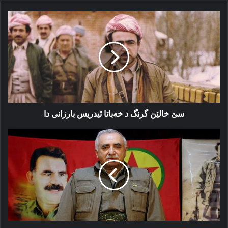
سێ
خالێن
گرنگ
د
خەباتا
ئیدریس
بارزانی
دا
سێ خالێن گرنگ د خەباتا ئیدریس بارزانی دا
موراد
کارایلان
چەند
نهێنینان
ئاشکەرا
دکە