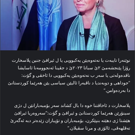
نوێنه‌را تایبه‌ت یا نه‌ته‌وه‌یێن یه‌کبوویی یا ل ئیراقێ جنین پلاسخارت
رۆژا پێنجشه‌مێ ٢ێ سباتا ٢٠٢٣ێ د جڤینا ئه‌نجوومه‌نا ئاسایشا
ناڤده‌وله‌تی یا سه‌ر ب نه‌ته‌وه‌یێن یه‌کبوویی دا ئاخڤی و گۆت:
“جوداهی و دوبه‌ندیا د ناڤبه‌را ئالیێن سیاسی یێن هه‌رێما کوردستانێ
دا به‌رده‌وامن.”
پلاسخارت د ئاخاڤتنا خوه‌ دا بال کشاند سه‌ر بۆمبه‌بارانێن ل دژی
سینۆرێن هه‌رێما کوردستانێ و ئیراقێ و گۆت:‌”سه‌روه‌ریا ئیراقێ
هێشتا ژی دهێتە بنپێکرن، بۆمبه‌باران و تۆپباران زێده‌تر دبه‌ ئەگەرێ
ته‌ڤلهه‌ڤی، ئالۆزی و مرنا سڤیلان.”