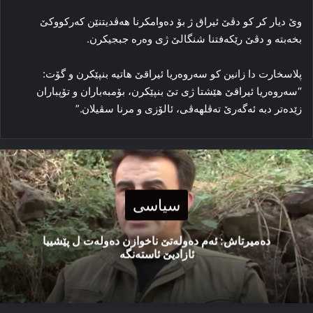
وێ دیار کر کو دڤێ ئیراق ژ بۆ ده‌وامکرنا هه‌ڤدیتنێن که‌رکووکێ
بخه‌بته‌ و دڤێ رێکه‌فتنا شنگالێ ژی وه‌ره‌ جبجیکرن.
پلاسخارت دا زانین کو سه‌روه‌ریا ئیراقێ هاتیه‌ بنپێکرن و گۆت:
“سه‌روه‌ریا ئیراقێ هێشتا ژی تێ بنپێکرن، بۆمبه‌باران و تۆپباران
زێده‌تر دبه‌ ئەگەرێ ته‌ڤلهه‌ڤی، ئالۆزی و مرنا سڤیلان.”
سیاسی
دەمیرتاش: ئەم دەولەتێ ناخوازن دەولەت ل پێشییا
ئازادیێ ئاستەنگە