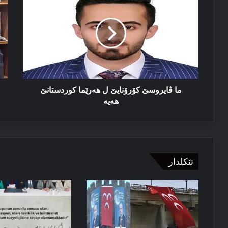
ڤايروسێ
مە
كۆرۆنایێ
-
ل
گا
هەرێما
بۆ
كوردستانێ
ڕا
هەيە
حو
ما ڤايروسێ كۆرۆنایێ ل هەرێما كوردستانێ
هەيە
تێکلدار