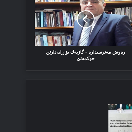
ترسیدارە
زیەك
یەدارێن
كمەتێ
رەوش مەترسیدارە - گازیەك بۆ ڕایەدارێن
حوكمەتێ