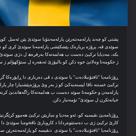
پشتی کو چه‌ند پارله‌مه‌نته‌رێن پارلەمەنتۆیا سوێدێ یێن ئەسل ‌ کو
سوێدی ڤە، پرۆژه‌ بریاره‌ک پێشکێشی پارله‌مه‌نا سوێدێ کری کو س
بكە، مه‌دیایا ترکیێ ده‌ست ب هه‌لمه‌ته‌کا به‌رفره‌ھ ل دژی سوێدێ
ژ حکومه‌تا وه‌لاتێ خوه‌ دکن کو بالیۆزێ ئه‌نقه‌ره‌ ل ستۆکهۆلم ژ
ترکیێ‌ خستنه‌ ناڤا لیسته‌یه‌کێ کو ژ بەر وێ پرۆژه‌پێشنیارا‌ چار پارل
پارله‌مه‌ن و حکومه‌تا سوێد ده‌ست ب هه‌لمه‌ته‌کا راگەھاندنێ كرنە و
خیانه‌تکرن ل سوێدێ” تۆمه‌تبار دکن.
ڕۆژنامه‌یێ نڤیسیه‌ كو، ئه‌و مه‌دیا و سازیێن ترکیێ هه‌موو کرێگرتیێن
کارێ ترکیێ‌ ژی ب ده‌ستێوه‌ردانا د کاروبارێ ناڤخوه‌یا سوێدێ دا
ڕۆژنامه‌یا “ئافتۆنبلاده‌ت” یا سوێدی ‌ دنڤیسە كو پارله‌مه‌نته‌رێن سو