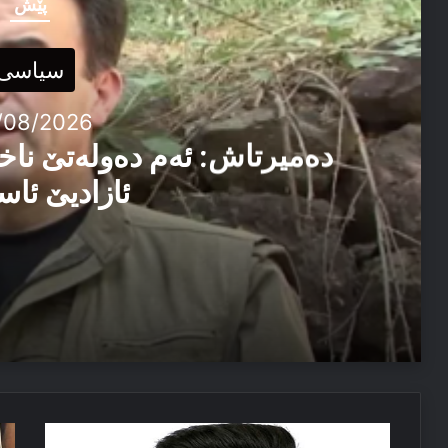
پێش
سیاسی
/08/2026
دەمیرتاش: ئەم دەولەتێ ناخ
ئازادیێ ئاس
06/08/2026
دەمیرتاش: ئەم دەولەتێ ناخوازن دەولەت ل پێشییا ئازاد
03/08/2026
ما
رە
پەیاما سەرۆک نێچیرڤان بارزانی د سالڤەگەرا جینۆساییدا 