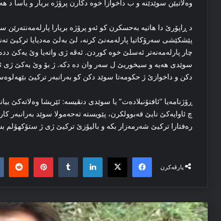
وه‌لاتیێن سوێدێنه‌ و ب داخوازا خوه‌ دکارن پرۆژه‌ بریار و یاسا د 
چار پارلەمەنەتر ئەسلێ خوە كوردن‌. ئه‌ڤه‌ ژی واته‌یا وێ یه‌کێ دده‌ ک
سوێدی هه‌یه‌ و سیخوریێ ل سه‌ر وان ده‌ دکه‌. ژ بۆ وێ یه‌کێ ژی ئه
دکن و داخوازێ ژ حکومه‌تا سوێد دکن كو به‌رانبه‌ر تركیێ بێهه‌لوه‌س
ڕۆژنامه‌یا “ئافتۆنبلاده‌ت” یا سوێدی‌ دنڤیسە: ئێریشا وه‌لاته‌کێ‌ بیان
چ ئاوایه‌کێ نایێ قه‌بوولکرن، پێویسته‌ تەحەمولا سوێد به‌رانبه‌ر ک
رەفتارا تركیێ شه‌رمه‌زار بکە و بالیۆزێ ترکیێ‌ ژی ژ ستۆکهۆلم بشین
it
nterest
Tumblr
LinkedIn
Facebook
X
پارڤەکرن