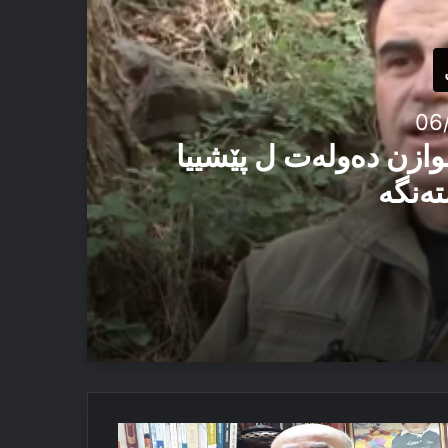
06
وازن دەولەت ل پێشییا
تەنگە
یێ ئاستەنگە
وش
ئێزدیان دا