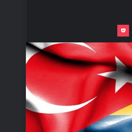
Odnoklassnik
Pocket
VKon