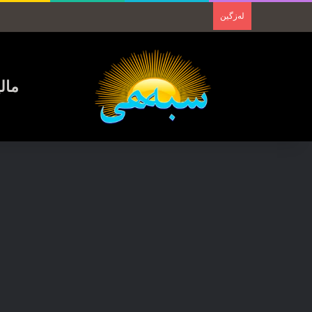
لەزگین
مال