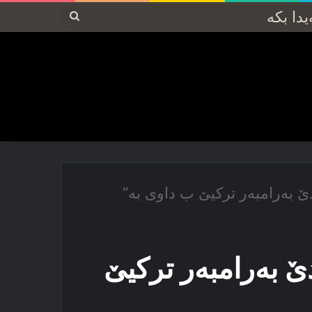
پەیدا
بکە
ێ بەرامبەر تركیێ ب داوی بە”
ێ بەرامبەر تركیێ