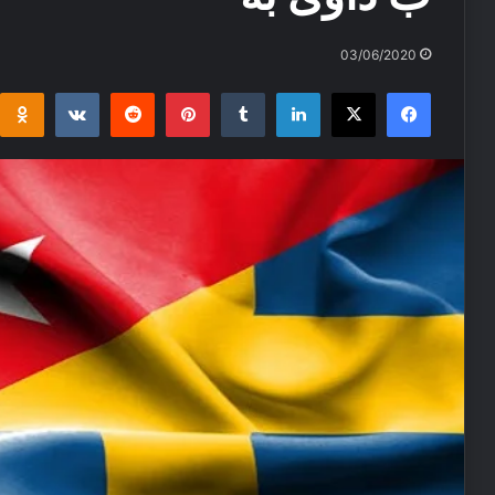
03/06/2020
i
takte
Reddit
Pinterest
Tumblr
LinkedIn
Facebook
X