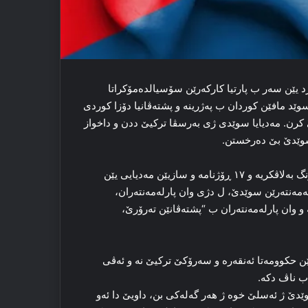
رد یێن سه‌ر ب پارتیا کارکه‌رێن سۆسیالده‌مۆکراتا
وێد مافێن كوردان ب پەژرینە و پشته‌ڤانیا دۆزا کوردی
 کرن. مه‌دیایا سوێدی ژی به‌رسڤا ترکیێ ددن و داخواز
 سوێدێ بێ ده‌رخستن.
ڕۆژنامه‌یا “ئافتۆنبلاده‌ت” یا سوێدی د ڤی ده‌رباری دا ‌ڕاپۆره‌کا گرنگ به‌لاڤکریه‌ و ۱۷ ڕۆژنامه‌ و سازیێن مه‌دیایی یێن
ه‌مه‌نته‌رێن سوێدێ، ل دژی وان پارله‌مه‌نته‌ران،
 وان پارله‌مه‌نته‌ران ب “پشته‌ڤانێن ته‌رۆرێ،
 حکوومه‌تا ئه‌نقه‌ره‌ و سه‌رۆکێ ترکیێ نه‌ و ئه‌ڤی
 ب ناڤ دکه.
ێدێ ژ ئه‌سلێ خوه‌ ژ هه‌ر گه‌له‌کی بن، داویێ دا ئەو ‌