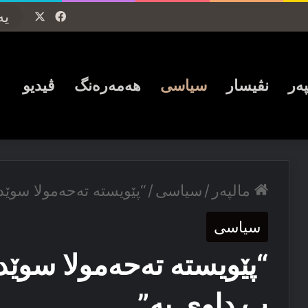
Facebook
X
پەر
نڤیسار
سیاسی
ھەمەرەنگ
ڤیدیو
مالپەر
/
سیاسی
/
“پێویستە تەحەمولا سوێد
سیاسی
“پێویستە تەحەمولا سوێد
ب داوی بە”