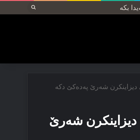
پەیدا
بکە
 دیزاینكرن شه‌رێ پەدەکێ دكە
 دیزاینكرن شه‌رێ