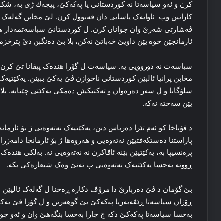
کرن و ئه‌و سیاسه‌تا نه‌ کوردستانی یا پەکەکێ، پیچەك ژی بە، شکن
کارانین وب ئاوایه‌ک یاسایی دان قه‌بوول کرن. لێ مخابن گه‌له‌ک ئ
ڤه‌شارتی شه‌رێ وان جوانان کرن. ل کوردستانێ سیاسه‌تمه‌دار هه‌
ئارمانجێن خوه‌ یێن داویێ خه‌باتێ نه‌کن، بلا بێ ده‌نگبن دێ پترخزمه
سیاسه‌ت نه‌ دوروویی یە. سیاسه‌ت ل گۆرا هنده‌ک پیڤانا تێ کرن،
مخابن پرانیا ئالیێن کوردستانی ناخوازن ڤێ یه‌کێ ببینن. یه‌کێتیه‌ک ن
سلۆگانا و ل سه‌ر ده‌ره‌وان و ته‌کتیکیێن ده‌مکی یه‌کێتی چێنابه‌. بلا ک
یێن سه‌خته‌ نه‌که‌.
د قۆناخا کو ئه‌م تێرا ده‌رباس دبن، یه‌کێتیه‌ک نه‌ته‌وەیی ژ بۆ ئارما
پاراستنا ده‌ستکه‌فتیێن نه‌ته‌وەیی و هه‌روه‌ها ژ بۆ ئارمانجا دامه‌زرا
پره‌نسیپا بە، یه‌کێتیێن بێنه‌ ئاڤاکرن نه‌ نه‌ته‌وەیی نه‌. به‌لکی هنده
ڕوونە به‌حسا یه‌کێتیه‌ک نه‌ته‌وەیی ب ته‌نێ وه‌ک شیعاره‌کی بکه‌.
بێ گۆمان د ڤێ ده‌ربارێ دا‌ مرۆڤ دکاره‌ ڕه‌خنا ل گه‌له‌ک ئالیێن س
ڕۆژان سیاسه‌تا ڕێڤه‌به‌ریا پەکەکێ بێ گوهه‌رتن و ل گۆرا ڤێ یه‌کێ
به‌حسا سیاسه‌تا پەکەکێ دکه‌ چ جارا به‌حسا بنگه‌هێ وان و ئه‌و جوا