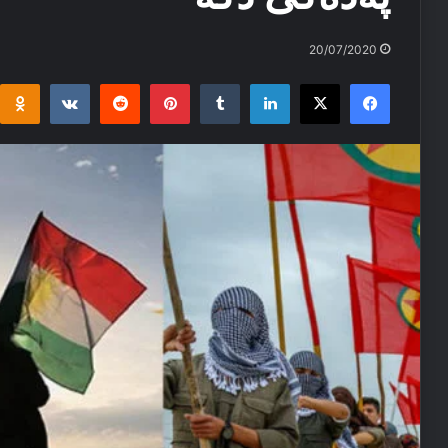
20/07/2020
i
takte
Reddit
Pinterest
Tumblr
LinkedIn
Facebook
X