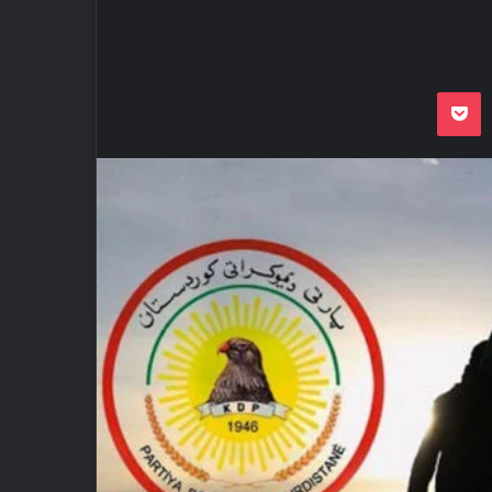
Odnoklassnik
Pocket
VKon