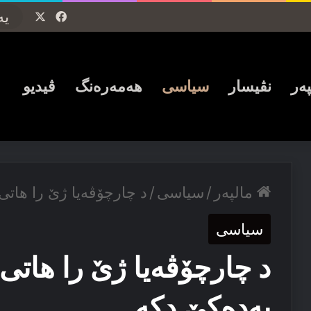
Facebook
X
پەر
نڤیسار
سیاسی
ھەمەرەنگ
ڤیدیو
مالپەر
/
سیاسی
/
د چارچۆڤەیا ژێ را هاتی
سیاسی
د چارچۆڤەیا ژێ را هاتی
پەدەکێ دكە