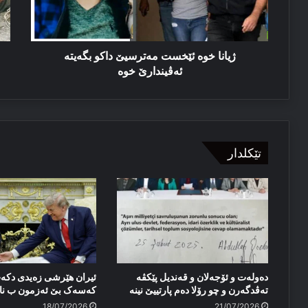
ئەڤیندارێ
خوە
ژیانا خوە ئێخست مەترسیێ داكو بگەیتە
ئەڤیندارێ خوە
تێکلدار
دەولەت و ئۆجەلان و قەندیل پێکڤە
ئیران هێرشی زەیدی دکە
تەڤدگەرن و چو رۆلا دەم پارتییێ نینە
کەسەک بێ ئەزمون ب ن
18/07/2026
21/07/2026