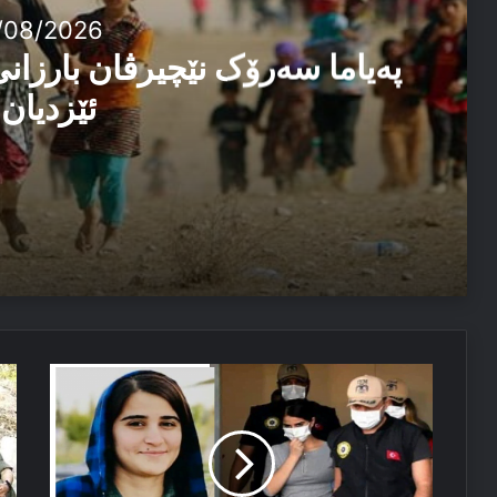
/08/2026
پەیاما سەرۆک نێچیرڤان بارزانی
ئێزدیان 
03/08/2026
پەیاما سەرۆک نێچیرڤان بارزانی د سالڤەگەرا جینۆساییدا 
27/07/2026
ژیانا
ژ
دوهی ل دیاربەکر و ئیرۆ ل بسمل
خوە
ھە
ئێخست
ما
مەترسیێ
كو
داكو
یا
بگەیتە
كچ