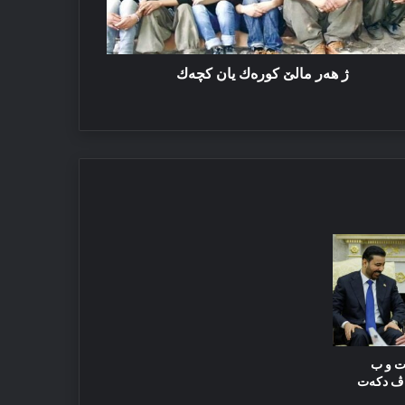
ژ ھەر مالێ كورەك یان كچەك
ت و ب
اڤ دکەت