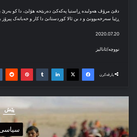
دڤێ مرۆڤ هه‌ولبده‌ ڕاستیا پەکەکێ ده‌ربێخه‌ هۆلێ‌، دا کو به‌رێ بنگه
ڕێیا سه‌رخه‌بوونێ و د بن ئالا کوردستانێ دا کار و خه‌باته‌ک پیرۆز 
2020.07.20
نووچه‌/ئانالیز
it
nterest
Tumblr
LinkedIn
Facebook
X
پارڤەکرن
پێش
سیاسی