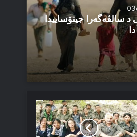
03
 د سالڤەگەرا جینۆساییدا
دا
ئێزدیان دا
ر
لێ
رەك
ن
ەك