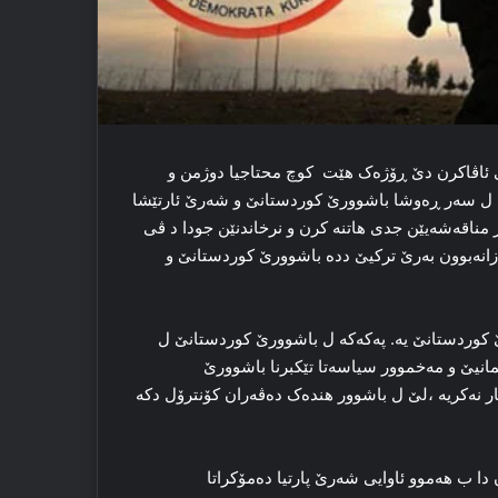
 ئاڤاکرن دێ ڕۆژه‌ک ھێت ‌ کوچ محتاجیا دوژمن و
 ل سه‌ر ڕه‌وشا باشوورێ کوردستانێ و شه‌رێ ئارتێشا
مناقه‌شه‌یێن جدی هاتنه‌ کرن و نرخاندنێن جودا د ڤی
ک زانه‌بوون به‌رێ ترکیێ دده‌ باشوورێ کوردستانێ و
رێ کوردستانێ یه‌. پەکەکە ل باشوورێ کوردستانێ ل
ێمانیێ و مه‌خموور سیاسه‌تا تێکبرنا باشوورێ
نه‌کریه‌ ،لێ ل باشوور هنده‌ک ده‌ڤه‌ران کۆنترۆل دکه‌
دا ب هه‌موو ئاوایی شه‌رێ پارتیا دەمۆكراتا