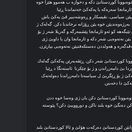
ه‌بوونا کوردستانێ دکه‌ و دخوازە ب هه‌موو هێزا خوه‌
رمانجا سه‌ره‌که‌ یا پەکەکێ خه‌تماندنا ڕێیا
الیێن سیاسی، نڤیسکار و ڕه‌وشه‌نبیر ڤێ یه‌کێ باش
‌رژه‌وه‌ندیێن خوه‌ یێن ڕۆژانه‌ نرخاندنا دکن. گه‌له‌ک ژ
بگەهه‌ کو ئەو ئارمانجا پێشمه‌رگه‌ و گه‌ریلا شەر ژ بۆ
یێن نه‌ته‌وەیی شه‌ر دکه‌ و ئارمانجا وان یا داویێ ژی
ەڤدگەرە و هه‌ولددن ده‌ستکه‌فتیێن نه‌ته‌وەیی بپارێزن.
ه‌بوونا کوردستانێ شه‌ر دکن. ڕێڤه‌به‌رێن پەكەكێ گەلەك
دا بێ دامه‌زراندن و ژ بۆ چێكرنا ئاسته‌نگا د ڕێیا
ێ ژ بۆ ڕێگریێ ل سیاسه‌تا دامه‌زراندنا ده‌وله‌ته‌ک
ەکێ دا‌ دخه‌بتن.
رخوه‌بوونا کوردستانێ دکن یان ژی وه‌سا خوه‌ ددن
 ده‌نگێ خوه‌ بلند ناکن و دورووییێ‌ دکن؟ پێوسته‌
انێن کوردستانێ ده‌رکه‌ت هۆلێ و ئالا کوردستانێ بلند