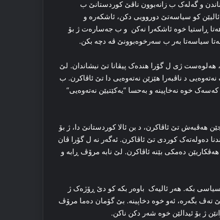
اندن و گه‌له‌ک ب زانه‌بوون ناڤێ کوردستانێ ب
الیێن کو سیاسه‌تێ دوروویی دکن، ئا‌شکه‌ره‌ و
تا ڕاستیا خوه‌ ئاشكەرا نەكن و ب جه‌ساره‌ت ژ بۆ
‌تا سیاسه‌تا به‌ر ب سه‌رخوه‌بوونێ ڤه‌ دچه‌ بکن.
 هه‌لوه‌ست ژی ل گۆرا هنده‌ک پیڤانا تێ نیشاندان. لێ
ه‌ته‌وەیی د ناڤبه‌را هێزێن نه‌ته‌وەیی دا‌ تێ ئاڤاکرن. ب
ه‌سه‌ک خوه‌ نه‌خاپینه‌ و به‌حسا “یه‌کێتیێن نه‌ته‌وەیی“
نجێن هه‌ڤبه‌ش تێ ئاڤاکرن، د بن ئالا کوردستانێ دا‌، ژ بۆ
ندنا ده‌وله‌ته‌ک کوردی تێ ئاڤاکرن. ئه‌گه‌ر نه‌ ل گۆرا ڤان
‌ک هه‌ڤکاریێن ده‌مکی بێنه‌ ئاڤاکرن. لێ نابه‌ مرۆڤ ڕابه‌ و
یاسی بکه‌. هه‌ر ئالیه‌ک باوه‌ر بکه‌ کو دێ ڕۆژه‌ک ژ
 ته‌ڤ بگه‌ره‌، ئەو خوه‌ دخاپینه‌. بێ گۆمان ده‌ما مرۆڤ
نێن ژ بۆ ئیدالێن خوه‌ شه‌ر دکن ناکن.