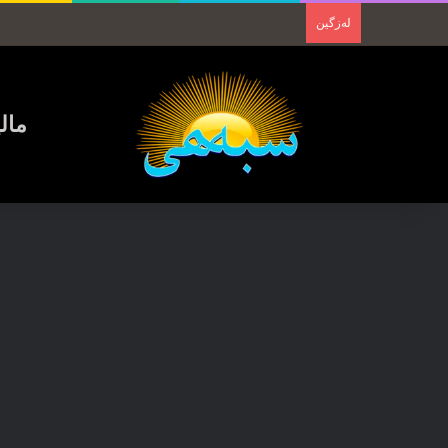
لەزگین
مال