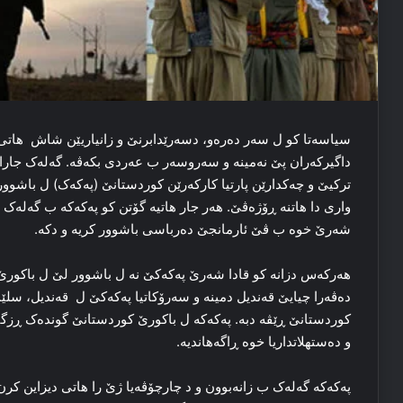
سیاسه‌تا کو ل سه‌ر ده‌ره‌و، دسەرێدابرنێ و زانیاریێن شاش هاتی
داگیركەران پێ نەمینە و سەروسەر ب عەردی بكەڤە‌. گه‌له‌ک جارا
ترکیێ و چه‌کدارێن پارتیا كاركەرێن كوردستانێ (پەکەک) ل باشوور 
واری دا هاتنه‌ ڕۆژه‌ڤێ. هه‌ر جار هاتیه‌ گۆتن کو پەکەکە ب گه‌له‌
شه‌رێ خوه‌ ب ڤێ ئارمانجێ ده‌رباسی باشوور کریه‌ و دكە.
هه‌رکه‌س دزانه‌ کو قادا شه‌رێ پەکەکێ نه‌ ل باشوور لێ ل باکو
ده‌ڤه‌را چیایێ قه‌ندیل دمینه‌ و سەرۆكاتیا پەکەکێ ل قه‌ندیل، سل
کوردستانێ ڕێڤه‌ دبه‌. پەکەکە ل باکورێ کوردستانێ گونده‌ک ڕزگار 
و ده‌ستهلاتداریا خوه‌ ڕاگەهاندیه‌.
پەکەکە گه‌له‌ک ب زانه‌بوون و د چارچۆڤەیا ژێ را هاتی دیزاین کرن 