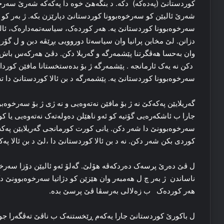
كوردستانێ (پەدەکە) دکه‌. د بنگه‌هێ خوه‌ دا پەکەکە شه‌رێ سه‌رخو
شه‌رێ ئالیێن کو سه‌رخوه‌بوونا کوردستانێ دپارێزن بکه‌. ژ به‌ر کو ئا
سەرخوەبوونا كوردستانێ یه‌. هه‌ر کورده‌ک، سیاسه‌تمه‌داره‌ک، ئ
دزانن. لێ مخابن پرانیا وان سیاسه‌تا دوروویی بڕێڤه‌ دبن و ل گۆر به
وان به‌حسا ھەڤگرتنا پێشمه‌رگه‌ و گه‌ریلا دکن. دڤێ هه‌رکه‌س باش تێ
دکن نه‌ یه‌ک ئارمانجە . پێشمه‌رگه‌ ژ بۆ بده‌ستخستانا مافێن کوردا 
سه‌رخوه‌بوونا کوردستانێ یه‌. پێشمه‌رگه‌ د بن ئالا کوردستانێ دا‌ ت
گه‌ریلایێن پەکەکێ نه‌ ژ بۆ مافێن نه‌ته‌وەیی و نه‌ ژی ژ بۆ سه‌رخو
جارا ب ئاشكەرەیی گۆتیە كو ئەو ناهێلن ده‌وله‌ته‌ک نه‌ته‌وەیی یا کور
سه‌رخوه‌بوونێ دا‌ شه‌ر دکن. یانی کورت کورمانجی گه‌ریلایێن پەکەک
کوردی بکن شه‌ر دکن. نه‌ د بن ئالا کوردستانێ دا‌ ،لێ د بن ئالا پەک
ل ڤێ ده‌رێ پرسه‌ک ده‌ردکه‌ڤه‌ هۆلێ. گه‌لۆ ئه‌و ئالیێن دۆزا سه‌
ناساندن ژ بەر چ ل ھەمبەر وان هێزێن کو دژاتیا سه‌رخوه‌بوونێ دکن
هه‌ر کورده‌ک ‌ ب زه‌لالی به‌رسڤا ڤێ پرسێ بده‌.
ل باکورێ کوردستانێ جارا یه‌کەم ڕێخستنه‌ک ب ناڤێ ته‌ڤگه‌را جو