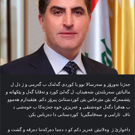
جەژنا نەورۆز و سەرسالا نوو یا کوردی گەلەک ب گەرمی و ژ دل ل
مالباتێن سەربلندێن شەهیدان، ل گەلێ کورد و تەڤایا گەل و پێکهاتە و
پێشمەرگە یێن مێرخاس یێن کوردستانێ پیرۆز دکم. هێڤیدارم هەموو
ب هەڤرا دگەل خوەشتڤی و عەزیزێن خوە جەژنەکا ب خوەشی د
ناڤ ئارامی و سەقامگیریا کوردستانی دا دەرباس بکن.
داخوازێ ژ وەلاتیێن عەزیز دکم کو د دەما دەرکەتنا دەرڤە و گشت و