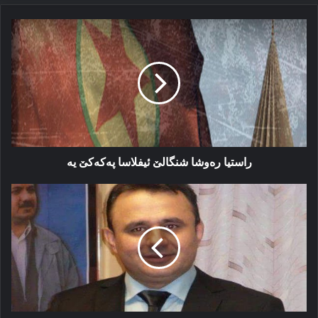
راستیا
رەوشا
شنگالێ
ئیفلاسا
پەکەکێ
یە
راستیا رەوشا شنگالێ ئیفلاسا پەکەکێ یە
یەکگرتوو
و
عەسائیب
و
بزاڤا
نوجەبا
ل
کیڤە
دگەھنە