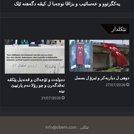
ئێک
یەکگرتوو و عەسائیب و بزاڤا نوجەبا ل کیڤە دگەھنە ئێک
تێکلدار
دوهی ل دیاربەکر و ئیرۆ ل بسمل
دەولەت و ئۆجەلان و قەندیل پێکڤە
27/07/2026
تەڤدگەرن و چو رۆلا دەم پارتییێ
نینە
21/07/2026
تێکلی :
info@sibehi.com