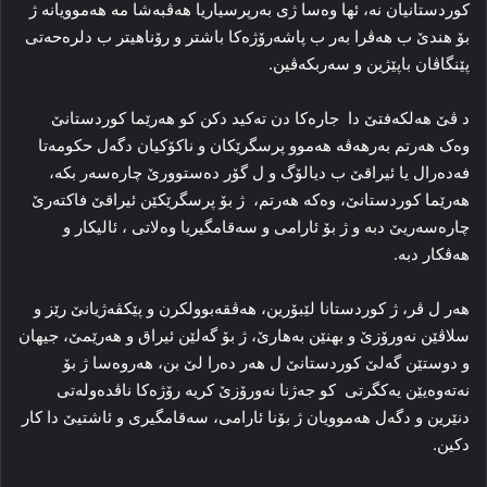
کوردستانیان نە، ئها وەسا ژی بەرپرسیاریا هەڤبەشا مە هەموویانە ژ
بۆ هندێ ب هەڤرا بەر ب پاشەرۆژەکا باشتر و رۆناهیتر ب دلرەحەتی
پێنگاڤان باپێژین و سەربکەڤین.
د ڤێ هەلکەفتێ دا جارەکا دن تەکید دکن کو هەرێما کوردستانێ
وەک هەرتم بەرهەڤە هەموو پرسگرێکان و ناکۆکیان دگەل حکومەتا
فەدەرال یا ئیراقێ ب دیالۆگ و ل گۆر دەستوورێ چارەسەر بکە،
هەرێما کوردستانێ، وەکە هەرتم، ژ بۆ پرسگرێکێن ئیراقێ فاکتەرێ
چارەسەریێ دبە و ژ بۆ ئارامی و سەقامگیریا وەلاتی ، ئالیکار و
هەڤکار دبە.
هەر ل ڤر، ژ کوردستانا لێبۆرین، هەڤقەبوولکرن و پێکڤەژیانێ رێز و
سلاڤێن نەورۆزێ و بهنێن بەهارێ، ژ بۆ گەلێن ئیراق و هەرێمێ، جیهان
و دوستێن گەلێ کوردستانێ ل هەر دەرا لێ بن، هەروەسا ژ بۆ
نەتەوەیێن یەکگرتی کو جەژنا نەورۆزێ کریە رۆژەکا ناڤدەولەتی
دنێرین و دگەل هەموویان ژ بۆنا ئارامی، سەقامگیری و ئاشتیێ دا کار
دکین.