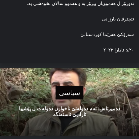
نەورۆز ل هەموویان پیرۆز بە و هەموو سالان بخوەشی بە.
نێچێرڤان بارزانی
سەرۆکێ هەرێما کوردستانێ
٢٠ێ ئادارا ٢٠٢٢
سیاسی
دەمیرتاش: ئەم دەولەتێ ناخوازن دەولەت ل پێشییا
ئازادیێ ئاستەنگە