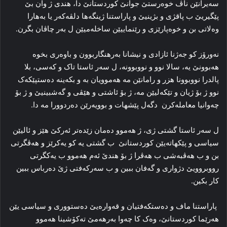
سەیرانێن ناڤ خوەرستێ جوانێ کوردستانێ دا، هندی ژ وان بێ
پێگیریێ ب پاقژی و بژینیێ و پاراستنا ژینگەها دلڤەکەر یا بەهارا
وەلاتی بن و خوەپارێزی و رێنماییێن ساخلەمیێن ل بەر چاڤان بگرن.
نەورۆز کو جەژنا ئازادی و نیشانا بەرهنگاربوون و باوەری بخوە
هەبوونێ یە، سالا نوو و نووبوونە، ل سەر ئاستا تاک و کەسی، بلا
پالدرا نووبوونا هزر و رامانێن مە هەموویان بە و بکەینە دەستپێکەک
نوو ژ بۆ ژیان و تێکەلیێن مە، ژ بۆ ئاشتی و هێڤی و گەشبینیێ و ژ بۆ
چەوانیا معاملەکرن دگەل پێشهات و بوویەرێن دەردوورا مە دا.
ل سەر ئاستا گشتی ژی، ژ هەموو دەمان زێدەتر ئەرکێ هێز و ئالیێن
سیاسی و پێکهاتەیێن کوردستانێ ب گشتی یە کو یەکرێز و هەڤگرتی
بن و ب هەڤبەشی ب هەڤرا ژ بۆ هندێ ئەم هەموو ب یەکگرتی
رووبروویێ دژواری و گەفان ببین و ب سەرکەفتی ژێ دەرباس ببین
کار بکین.
پاراستنا ماف و دەستکەفتیان و قەوارەیێ دەستووری و سیاسی یێن
هەرێما کوردستانێ، وەک کا چەوا بەرهەمێ تەکۆشینا هەموو