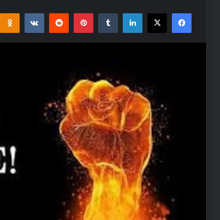
i
takte
Reddit
Pinterest
Tumblr
LinkedIn
Facebook
X