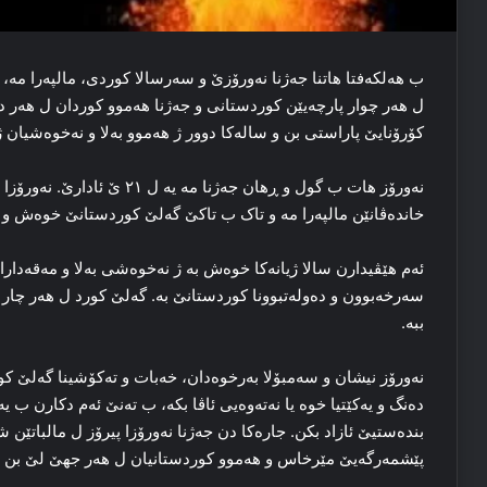
ب ھەلكەفتا ھاتنا جەژنا نەورۆزێ و سەرسالا كوردی، مالپەرا مە،
ل ھەر چوار پارچەیێن كوردستانی و جەژنا ھەموو كوردان ل ھەر دە
كۆرۆنایێ پاراستی بن و سالەكا دوور ژ ھەموو بەلا و نەخوەشیان ژ
نه‌ورۆز هات ب گول و ڕهان جه‌ژنا
خانده‌ڤانێن مالپه‌را مه‌ و تاک ب تاکێ گه‌لێ کوردستانێ خوه‌ش و 
ئه‌م هێڤیدارن سالا ژیانه‌کا خوه‌ش به‌ ژ نه‌خوه‌شی به‌لا و مه‌قه‌دار
سه‌رخەبوون و ده‌وله‌تبوونا کوردستانێ به‌. گه‌لێ کورد ل هه‌ر چار 
ببە.
نه‌ورۆز نیشان و سه‌مبۆلا به‌رخوه‌دان، خه‌بات و ته‌کۆشینا گه‌لێ ک
ده‌نگ و یه‌کێتیا خوه‌ یا نه‌تەوه‌یی ئاڤا بکە، ب ته‌نێ ئەم دکارن ب
بندەستیێ ئازاد بکن. جارەكا دن جەژنا نەورۆزا پیرۆز ل مالباتێن
پێشمەرگەیێ مێرخاس و ھەموو كوردستانیان ل ھەر جھێ لێ بن پی