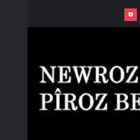
Odnoklassnik
Pocket
VKon