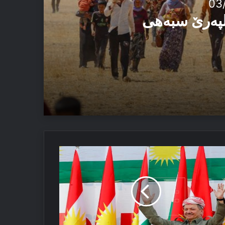
03
الپەرێ سبەهی
رزانی
ا
لیێن
راقی
اند