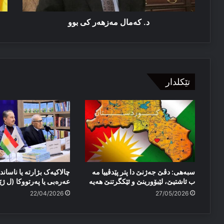
د. کەمال مەزهەر كی بوو
تێکلدار
سبەهی: دڤێ جەژنێ دا پتر پێدڤییا مە
چالاکیەک بژارتە یا ناساندن
ب ئاشتیێ، لێبۆورینێ و ئێكگرتنێ هەیە
عەرەبی یا پەرتووکا (ل ژێ
22/04/2026
27/05/2026