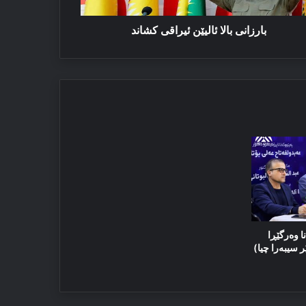
بارزانی بالا ئالیێن ئیراقی كشاند
ا وەرگێڕا
ر سیبەرا چیا)