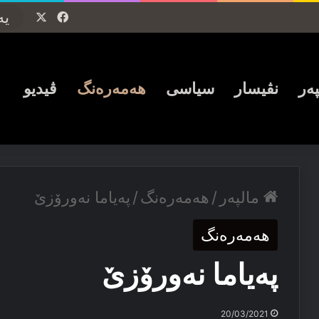
Facebook
X
پەر
نڤیسار
سیاسی
ھەمەرەنگ
ڤیدیو
مالپەر
/
ھەمەرەنگ
/
پەیاما نەورۆزێ
ھەمەرەنگ
پەیاما نەورۆزێ
20/03/2021