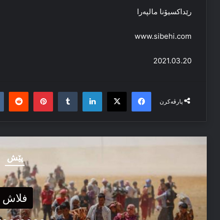
رێداكسیۆنا مالپەرا
www.sibehi.com
2021.03.20
it
nterest
Tumblr
LinkedIn
Facebook
X
پارڤەکرن
پێش
فلاش