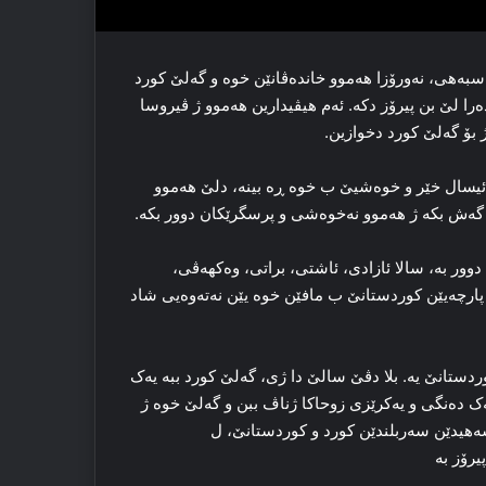
 سبەھی، نەورۆزا ھەموو خاندەڤانێن خوە و گەلێ كورد
را لێ بن پیرۆز دكە. ئەم ھیڤیدارین ھەموو ژ ڤیروسا
 بۆ گەلێ كورد دخوازین.
 مه‌ یه‌ ل ۲۱ ێ ئادارێ. نه‌ورۆزا ئیسال خێر و خوه‌شیێ ب خوه‌ ڕه‌ بینه‌، دلێ هه‌موو
گه‌ش بکه‌ ژ هه‌موو نه‌خوه‌شی و پرسگرێکان دوور بکه‌.
ا دوور به‌، سالا ئازادی، ئاشتی، براتی، وه‌کهه‌ڤی،
پارچه‌یێن کوردستانێ ب مافێن خوه‌ یێن نه‌ته‌وه‌یی شاد
وردستانێ یه‌. بلا دڤێ سالێ دا ژی، گه‌لێ کورد ببە یه‌ک
 یه‌ک ده‌نگی و یه‌کرێزی زوحاكا ژناڤ ببن و گەلێ خوه‌ ژ
 شەھیدێن سەربلندێن كورد و كوردستانێ، ل
رۆز بە