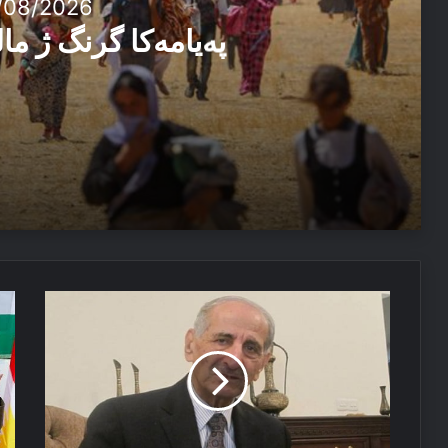
/08/2026
پەیامەكا گرنگ ژ م
03/08/2026
پەیامەكا گرنگ ژ مالپەرێ سبەهی
08/07/2026
د.
با
پەیاما پیرۆزباهییێ بۆ سەرۆکێ هەرێما کوردستانێ
کەمال
بال
مەزهەر
ئا
كی
ئی
بوو
كش