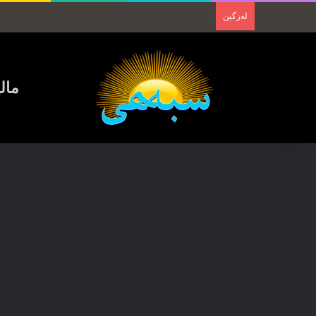
لەزگین
مال