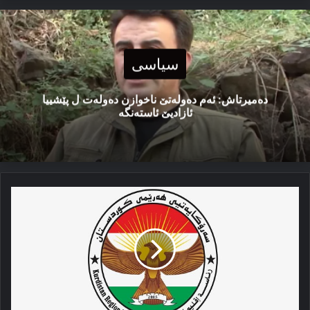
سیاسی
دەمیرتاش: ئەم دەولەتێ ناخوازن دەولەت ل پێشییا
ئازادیێ ئاستەنگە
په‌یاما
سه‌رۆکاتیا
هه‌رێما
کوردستانێ
ل
سه‌ر
پێشهاتێن
سووریێ