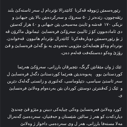
رێوره‌سمێن ژنووڤە ڤەکرنا کاتێدرالا نۆتردام ل سه‌ر ئاسته‌كێ بلند
رێڤه‌چوون، زێده‌تر ژ ٥٠ سه‌رۆك و سه‌ركرده‌یێن بالا یێن جیهانێ و
نزیکی ١٧٠ قەشە و ئاینێ مەسیحی یێن جیهانی و ٤٠ هزار کەسێن
دی ئامادەبوون کۆ ژ ئالییێ سه‌رۆكێ فره‌نسایێ ئیمانوێل ماكرۆن ڤه‌
ژ بۆ رێوره‌سمێن دوباره‌ڤه‌كرنا کاتێدرال نۆتردام هاتبوون ڤەخواندن.
نوتردام وەکۆ هێمایەکێ مێژویی نەتەوەی یە بۆ گەلێ فرەنسایێ و ڤێ
رۆژێ وەکو دەستکەفت قەلەم دەن،
ئێك ژ وان مێڤانێن گرنگ، نێچیرڤان بارزانى، سه‌رۆكێ هه‌رێما
كوردستانێ بوو. پەیوەندیێن هەرێما کوردستانێ دگەل فرەنسایێ ل
سەر ئاستێ سیاسی، دێپلوماسی، کەلتوری و زانستی گەلەک دێرین
و ئێک ژ کەڤنترێن دوستێن کوردان یێن بەردەوام وەلاتێ فرەنسایێ
ی.
کورد وەلاتێ فەرەنسایێ وەکی چیایەکی دبینن و مێژو ڤێ چەندێ
دیاردکەت کو هەر ژ سالێن شێستان و حەفتیان، سەردەمێ گەنەرال
مەلا مستەفا بارزانی، هەر ل وی سەردەمی داخواز ژ وەلاتێ