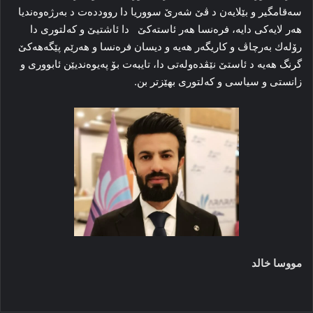
سەقامگیر و بێلایەن د ڤێ شەرێ سووریا دا رووددەت د بەرژەوەندیا
هەر لایەکی دایە، فرەنسا هەر ئاستەکێ دا ئاشتیێ و کەلتوری دا
رۆلەك بەرچاڤ و کاریگەر هەیە و دیسان فرەنسا و هەرێم پێگەهەکێ
گرنگ هەیە د ئاستێ نێڤدەولەتی دا، تایبەت بۆ پەیوەندیێن ئابووری و
زانستی و سیاسی و کەلتوری بهێزتر بن.
مووسا خالد