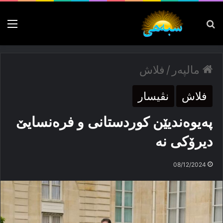
پەیدا بکە
nu
مالپەر
/
فلاش
فلاش
نڤیسار
پەیوەندیێن کوردستانی و فرەنسایێ
دیرۆکی نە
08/12/2024