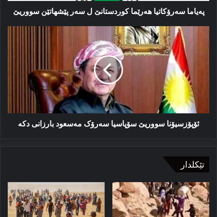
په‌یاما سه‌رۆکاتیا هه‌رێما کوردستانێ ل سه‌ر پێشهاتێن سووریێ
ئۆپۆزسیۆنا
سوور‌یێ
سۆپاسیا
سەرۆک
مەسعود
بارزانی
دکە
ئۆپۆزسیۆنا سوور‌یێ سۆپاسیا سەرۆک مەسعود بارزانی دکە
تێکلدار