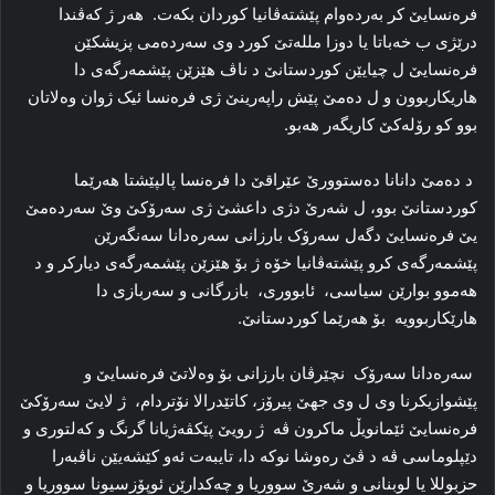
فرەنسایێ کر بەردەوام پێشتەڤانیا کوردان بکەت. هەر ژ کەڤندا
درێژی ب خەباتا یا دوزا مللەتێ کورد وی سەردەمی پزیشکێن
فرەنسایێ ل چیایێن کوردستانێ د ناڤ هێزێن پێشمەرگەی دا
هاریکاربوون و ل دەمێ پێش راپەرینێ ژی فرەنسا ئیک ژوان وەلاتان
بوو کو رۆلەکێ کاریگەر هەبو.
د دەمێ دانانا دەستوورێ عێراقێ دا فرەنسا پالپێشتا هەرێما
کوردستانێ بوو، ل شەرێ دژی داعشێ ژی سەرۆکێ وێ سەردەمێ
یێ فرەنسایێ دگەل سەرۆک بارزانی سەرەدانا سەنگەرێن
پێشمەرگەی کرو پێشتەڤانیا خۆە ژ بۆ هێزێن پێشمەرگەی دیارکر و د
هەموو بوارێن سیاسی، ئابووری، بازرگانی و سەربازی دا
هارێکاربوویە بۆ هەرێما کوردستانێ.
سەرەدانا سەرۆک نچێرڤان بارزانی بۆ وەلاتێ فرەنسایێ و
پێشوازیکرنا وی ل وی جهێ پیرۆز، کاتێدرالا نۆتردام، ژ لایێ سەرۆکێ
فرەنسایێ ئێمانویڵ ماکرون ڤە ژ رویێ پێکڤەژیانا گرنگ و کەلتوری و
دێپلوماسی ڤە د ڤێ رەوشا نوکە دا، تایبەت ئەو کێشەیێن ناڤبەرا
حزبوللا یا لوبنانی و شەرێ سووریا و چەکدارێن ئوپۆزسیونا سووریا و