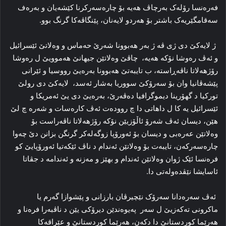
فەرەنسا رۆلەک بەرچاڤ هەیە بۆ چارەسەرکرنا کێشەیان و بەرەف
سەقامگێریەک باشتر بۆ هەردو لایەنان، پێنگاڤەکا گرنگ بوو.
ژ لایەکێ دی ژی ڤە ژ بەر هەبوونا شەرێ حەماس و وەلاتێ ئێسرائیل
و ئەڤ رەوشا نۆکە هەیە، چاڤێ وەلاتێن جیهانێ هەموویێ ل رەوشا
رۆژهەلاتا ناڤەڕاستە، ب تایبەتێ هەبوونا بەرەیێ رووسیا و ئێرانی
پێشەڤانیا وان بۆ سەرۆکێ سووریا بەشار ئەسد، لایەکێ دی رولێ
تورکیا د گهۆرینا دیموگرافیا دەڤەرێ، بەرەیێ دی یێ ئەمریکا و
ئێسرائیل یە کا ل داهاتی دا چ روودەت ئەڤ کارەسات و شەرە چ لێ
هێن، دیسان ئەڤ شەرۆ ئاڵۆزیێن نۆکە رۆژهەلاتا ناڤەراست بۆ
وەلاتێن عەرەبی و دیسان بۆ ئەورۆپا زوگەلەکر گرنگن بزانن دێ چەوا
چارەسەرکەن، تایبەت بۆ وەلاتێن ئەندام د ناڤ ئێکەتیا ئەورۆپایێ کو
فرەنسا ئێک ژوان وەلاتێن ئەندام و بهێز و مەزنە و ئەندامە د جڤاتا
ئاسایشا نێڤدەولەتی دا.
ئەڤ سەرەدانا سەرۆک نێچیرڤان بارزانی و پێشوازا گەرم یا
ماکرونی تەکەزیێ ل سەر پەیوەندێن دیرۆکی یێن د ناڤبەرا فرەنا و
هەرێما کوردستانێ دا دکەن، هەرێما کوردستانێ و عێراقەکا