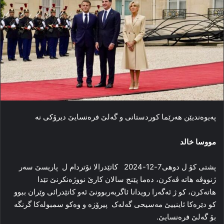
پەیوەندیێن هەرێما کوردستانی و گەلێ فرەنسایێ دیرۆکی نە
مووسا خالد
پشتی کۆ ل دوهی7-12-2024 کاتێدرالا نۆتردام ل پاریسێ سه‌ر
ژنووڤە هاتە ڤه‌كرن، ده‌ما پێنج سالان كارێ نووژه‌نكرنێ تێدا
هاته‌كرن، كو ژ ئه‌گه‌را رویدانا ئاگربه‌ربوونێ ئه‌و كاتێدرائى وێران ببوو
کو دێرەکا ئاینییێ مەسیحی گەلەک پیرۆزە و وەکو سمبولەکا گرنگە
بۆ گەلێ فرەنسایێ.