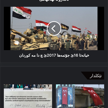
خیانەتا
16ێ
جۆتمه‌ها
2017ئ
چ
دا
مه‌
کوردان
خیانەتا 16ێ جۆتمه‌ها 2017ئ چ دا مه‌ کوردان
تێکلدار