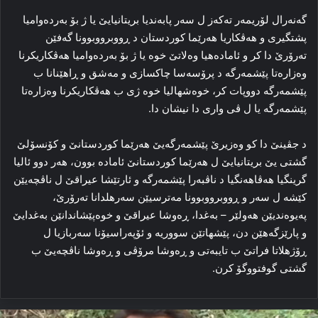
گه‌نه‌رال لۆریمه‌ر ته‌که‌ز ل سه‌ر پابه‌ندیا بریتانیایێ یا ژ بۆ به‌رده‌وامیا
پشتگیری و هه‌ڤکاریا هه‌رێما کوردستان د ڕووبرووبوونا گه‌فێن
ته‌رۆرێ دا کر و ئاماده‌هیا وه‌لاتێ خوه‌ یا ژ بۆ به‌رده‌وامیا هه‌ڤکاریکرنا
وه‌زاره‌تا پێشمه‌رگه‌ د پرۆسەسا چاکسازی و مه‌شق و ڕاهێنانا ب
پێشمه‌رگه‌ دووپات کر، خوه‌شهالیا خوه‌ ژی ب هه‌ڤکاریکرنا وه‌زاره‌تا
پێشمه‌رگه‌ یا ل ڤی واری دا نیشان دا.
د جڤینێ دا كو وه‌زیرێ پێشمه‌رگه‌یێ هه‌رێما کوردستانێ و کۆنسۆلێ
گشتی یێ بریتانیایێ ل هه‌رێما کوردستانێ ئاماده‌ بوون، هه‌ر دوو ئالیا
گرینگیا هه‌ڤاهه‌نگیا د ناڤبه‌را پێشمه‌رگه‌ و ئارتێشا عیراقێ ل ناڤچه‌یێن
کێشه‌ ل سه‌ر و ڕووبرووبوونا مه‌ترسیێن سه‌رهلدانا ته‌رۆرێ،
په‌یوه‌ندیێن هه‌ولێر – بەغدا، ڕه‌وشا عیراقێ و خوه‌پێشاندانێن به‌غدایێ
و پارێزگه‌هێن دن، پێشهاتێن سووریه‌ و ئۆپه‌راسیۆنا سه‌ربازیا ل
ڕۆژهلاتا فراتێ ب تایبه‌تی و ڕه‌وشا مرۆڤی و ڕه‌وشا ناڤچه‌یێ ب
گشتی گوفتووگۆ کرن.