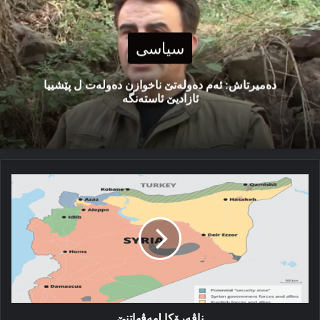
سیاسی
دەمیرتاش: ئەم دەولەتێ ناخوازن دەولەت ل پێشییا
ئازادیێ ئاستەنگە
ناڤەرۆکا
لهەڤهاتنێ
ناڤەرۆکا لهەڤهاتنێ