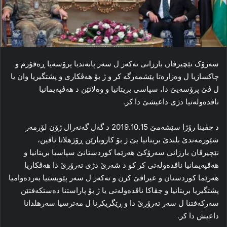
سه‌رۆک نێچیرڤان بارزانی ته‌که‌ز ل سه‌ر پابه‌ندیا پرۆسه‌یا ڕه‌فۆرم و
چاکسازیا ل وه‌زاره‌تا پێشمه‌رگه‌ کر و ژ بۆ هه‌ڤکاری و پشتگیریا وان یا
ل ڤێ پرۆسه‌یێ دا، سپاسی بریتانیا و وه‌لاتێن د هه‌ڤپه‌یمانیا
ناڤده‌وله‌تیا دژی داعیشێ دا کر.
د جڤینا رۆژا سێشه‌مێ 2019.10.15 د گه‌ل گه‌نه‌رال ژۆن لۆرمه‌ر
شێورمه‌ندێ بلندێ بریتانیا یێ ژ بۆ کاروبارێن ڕۆژهلاتا ناڤین،
نێچیرڤان بارزانی سه‌رۆکێ هه‌رێما کوردستانێ سپاسیا بریتانیا و
هه‌ڤپه‌یمانیا ناڤده‌وله‌تی کر کو د شه‌رێ دژی ته‌رۆرێ دا هه‌ڤکاریا
هه‌رێما کوردستان و عیراقێ کرن و ته‌که‌ز ل سه‌ر پێویستیا به‌رده‌وامیا
پشتگیریا بریتانیا و جڤاکا ناڤده‌وله‌تی یا ژ بۆ پاراستنا ده‌ستکه‌فتێن
سه‌رکه‌فتنا ل سه‌ر ته‌رۆرێ دا و ڕێگریکرنا ل مه‌ترسیا سه‌رهلدانا
داعیش دا کر.