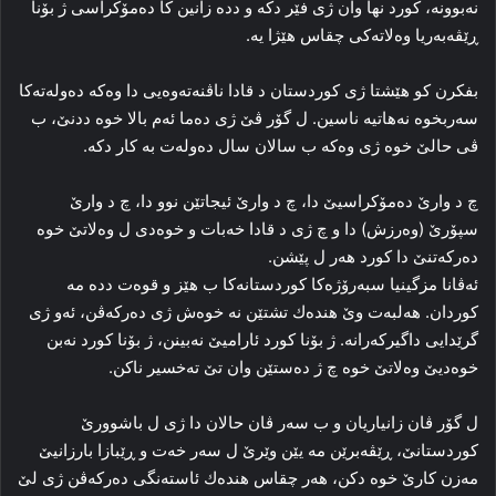
نه‌بوونه‌، کورد نها وان ژی فێر دکه‌ و دده‌ زانین كا ده‌مۆکراسی ژ بۆنا
ڕێڤه‌به‌ریا وه‌لاته‌کی چقاس هێژا یه‌.
بفکرن کو هێشتا ژی کوردستان د قادا ناڤنه‌ته‌وه‌یی دا وه‌که‌ ده‌وله‌ته‌کا
سه‌ربخوه‌ نه‌هاتیه‌ ناسین. ل گۆر ڤێ ژی ده‌ما ئه‌م بالا خوه‌ ددنێ، ب
ڤی حالێ خوه‌ ژی وه‌که‌ ب سالان سال ده‌وله‌ت به‌ کار دکه‌.
چ د وارێ ده‌مۆکراسیێ دا، چ د وارێ ئیجاتێن نوو دا، چ د وارێ
سپۆرێ (وه‌رزش) دا و چ ژی د قادا خه‌بات و خوه‌دی ل وه‌لاتێ خوه‌
ده‌رکه‌تنێ دا کورد هه‌ر ل پێشن.
ئه‌ڤانا مزگینیا سبه‌رۆژه‌کا کوردستانه‌کا ب هێز و قوه‌ت دده‌ مه‌
کوردان. هه‌لبه‌ت وێ هندەك تشتێن نه‌ خوه‌ش ژی ده‌رکه‌ڤن، ئه‌و ژی
گرێدایی داگیرکه‌رانه‌. ژ بۆنا کورد ئارامیێ نه‌بینن، ژ بۆنا کورد نه‌بن
خوه‌دیێ وه‌لاتێ خوه‌ چ ژ ده‌ستێن وان تێ ته‌خسیر ناکن.
ل گۆر ڤان زانیاریان و ب سه‌ر ڤان حالان دا ژی ل باشوورێ
کوردستانێ، ڕێڤه‌برێن مه‌ یێن وێرێ ل سه‌ر خه‌ت و ڕێبازا بارزانیێ
مه‌زن کارێ خوه‌ دکن، هه‌ر چقاس هندەك ئاسته‌نگی ده‌رکه‌ڤن ژی لێ