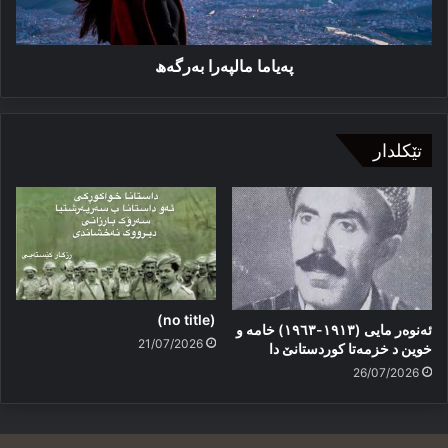
پەیاما مالپەرا بەرگەھ
تێکلدار
(no title)
ئەنوەر مایی (١٩١٣-١٩٦٣) خامە و
21/07/2026
خوین د خزمەتا کوردستانێ دا
26/07/2026