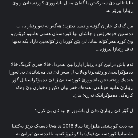
تالیا تالی دێ سه‌رکه‌تن یا گه‌لێ مه‌ ل باشوورێ کوردستانێ و وێ
ڕێبازا پیرۆز به‌.
من گه‌له‌ک جاران گۆتیە و دیسا دبێژن؛ هه‌گه‌ر نه‌ ئه‌و ڕێباز با، ب
ده‌ستێن خوه‌فرۆش و جاشان نها کوردستان هه‌می هاتبوو فرۆتن و
وێ کورد هه‌ر کۆله‌ بمانا. لێ یێن کوردان ژ کۆله‌تیێ ئازاد بکه‌ ته‌نها
ئه‌ڤ ڕێبازا پیرۆزه‌…
ئه‌م باش دزانین کو د ڕێبازا بارزانیێ نه‌مردا، خالا هه‌ری گرینگ خالا
ده‌مۆکراسیێ و ڕێڤه‌برنا وه‌لات ل سه‌ر ڤێ تێ مه‌شاندنێ یه‌. له‌ورا
هندەك ڕێخستنێن باشوورێ کوردستانێ ژ ڤێ ده‌مۆکراسیا ل گۆر
ڕێبازێ هاتیه‌ هوناندن، هندەك خه‌رابیان دکن و دخوازن وێ وه‌که‌
کاره‌کی ده‌مۆکراتیک ئه‌ ڕێ بدن.
ل گۆر ڤێ ڕێبازێ دڤێ ل باشوور چ ببه‌ ئان بێ کرن؟
مه‌ دیت کو پشتی هلبژارتنا سالا 2018 ێ هه‌تا ده‌مه‌ک درێژ یەكێتیا
نشتمانیا كوردستانێ (ینک) یا کو ئیرۆ که‌تیه‌ ناڤده‌ستێ ئیرانێ نه‌