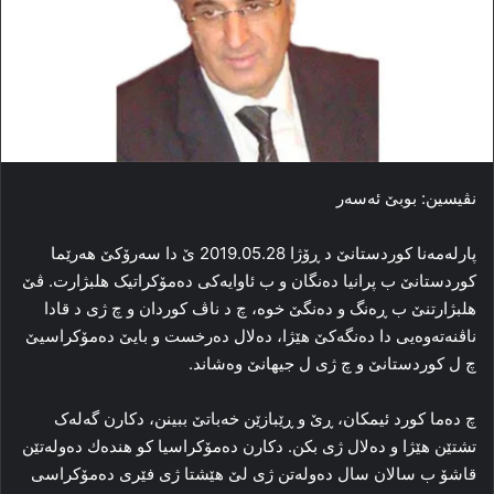
نڤیسین: بوبێ ئه‌سه‌ر
پارله‌مه‌نا کوردستانێ د ڕۆژا 2019.05.28 ێ دا سه‌رۆکێ هه‌رێما
کوردستانێ ب پرانیا ده‌نگان و ب ئاوایه‌کی ده‌مۆکراتیک هلبژارت. ڤێ
هلبژارتنێ ب ڕه‌نگ و ده‌نگێ خوه‌، چ د ناڤ کوردان و چ ژی د قادا
ناڤنه‌ته‌وه‌یی دا ده‌نگه‌کێ هێژا، ده‌لال ده‌رخست و بایێ ده‌مۆکراسیێ
چ ل کوردستانێ و چ ژی ل جیهانێ وه‌شاند.
چ ده‌ما کورد ئیمکان، ڕێ و ڕێبازێن خه‌باتێ ببینن، دکارن گه‌له‌ک
تشتێن هێژا و ده‌لال ژی بکن. دکارن ده‌مۆکراسیا کو هندەك ده‌وله‌تێن
قاشۆ ب سالان سال ده‌وله‌تن ژی لێ ھێشتا ژی فێری ده‌مۆکراسی