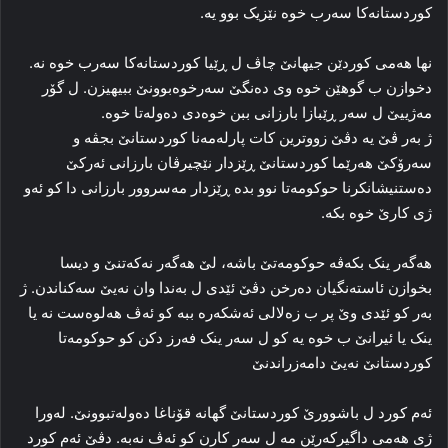
کوردستانه‌کا سه‌رب خوه‌ نێزیک بوو یه‌.
نها هه‌می کوردێن جیهانێ چاڤ ل ڕێیا کوردستانه‌کا سه‌رب خوه‌ نه‌.
دخوازن ب گوهێن خوه‌ وی ده‌نگێ سه‌رخوه‌بوونێ ببیهیزن. ل گۆر
مه‌ژییێ ل سه‌ر ڕێبازا بارزانی ببن خوه‌دی ده‌وله‌تا خوه‌.
ژ به‌ر ڤێ یه‌ دڤێ زووترین کات پارله‌مه‌نا کوردستانێ بجڤه‌ و
سه‌رۆکێ هه‌رێما کوردستانێ ڕێزدار نێچیرڤان بارزانی ئه‌رکێ
ده‌ستنیشانکرنا حوکومه‌تا نوو بده‌ ڕێزدار مه‌سروور بارزانی دا کو ئه‌و
ژی کارێ خوه‌ بکه‌.
هه‌گه‌ر ینک بکه‌ڤه‌ حوکومه‌تێ باشه‌، لێ هه‌گه‌ر نه‌که‌تنێ و دیسا
بخوازن ئاسته‌نگیان ده‌رخن دڤێ ئێدی ل به‌ندا وان نه‌یێ سه‌کناندن. ژ
به‌ر کو ئێدی وێ پر ب زه‌لالی ئه‌شکه‌ره‌ ببه‌ کو ئه‌ڤ هه‌لوه‌ست نه‌ یا
ینک یا ئیرانێ ب خوه‌ یه‌ کو ل سه‌ر ینک فه‌رز دکن کو حوکومه‌تا
کوردستانێ نه‌یێ دامه‌زراندنێ
ئه‌م کورد ل باشوورێ کوردستانێ گهانە قۆناغا ده‌وله‌تبوونێ. له‌ورا
ژی هه‌می داگیرکه‌رێن مه‌ ل سه‌ر کارن کو ئه‌ڤ نه‌به‌. دڤێ ئه‌م کورد