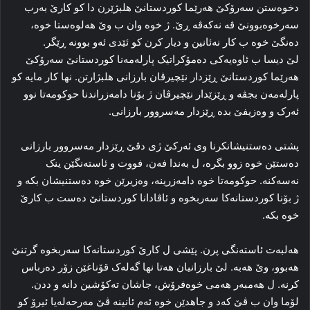
دخوه‌ستن سه‌رۆکێ هه‌رێما کوردستانێ هلبژێرن دا کو کارێ به‌رب
سه‌رخوه‌بوونێ ڤە نه‌که‌ڤه‌ ڕێ. ژ خوه‌ وان ب وێ هه‌لوه‌ستا خوه‌،
ده‌نگێ خوه‌ ب کار نه‌ئانین و دیار کرن کو ئێدی ئه‌و بوونه‌ ڕێگر.
لێ دیسا ب ئاوه‌یه‌کی ده‌مۆکراتیک پارله‌مه‌نا کوردستانێ سه‌رۆکێ
هه‌رێما کوردستانێ ڕێزدار نێچیرڤان بارزانی هلبژارتن. نها کار مایه‌ کو
پارله‌مه‌ن بجڤه‌ و ڕێزێدار نێچیرڤان ژ بۆنا دامه‌زراندنا حوکومه‌تا نوو
ئه‌رک و وەزیفێ بده‌ ڕێزدار مه‌سروور بارزانی.
پشتی ده‌ستنیشانکرنا وی ئه‌رکێ ژی دڤێ ڕێزدار مه‌سروور بارزانی
ده‌ستێن خوه‌ زوو بگره‌، ل به‌ندا فه‌ن، فووت و ئاسته‌نگێن ینک
نه‌سه‌کنه‌. حوکومه‌تا خوه‌ دامه‌زرینه‌، وه‌زیرێن خوه‌ ده‌ستنیشان بکه‌ و
ژ بۆنا کوردستانه‌کا سه‌ربخوه‌ و ئاڤادانا کوردستانێ ده‌ست ب کارێ
خوه‌ بکه‌.
هه‌لبه‌ت ئاسته‌نگی پرن. پێشی ل کارێ کوردستانه‌کا سه‌ربخوه‌ گرتنێ
هه‌بوو، وێ هه‌به‌. لێ بارزانیان هه‌تا نها گه‌له‌ک قۆناغێن زۆر ده‌رباس
کرنه‌. ل هه‌مبه‌ر هه‌می خوه‌فرۆش، جاشان ته‌کۆشین دانه‌ و ددن.
لۆما وان ب ڤێ که‌د و جاهدێن خوه‌ ئه‌م ئانینه‌ ڤێ مه‌رحه‌له‌یا ئیرۆ کو