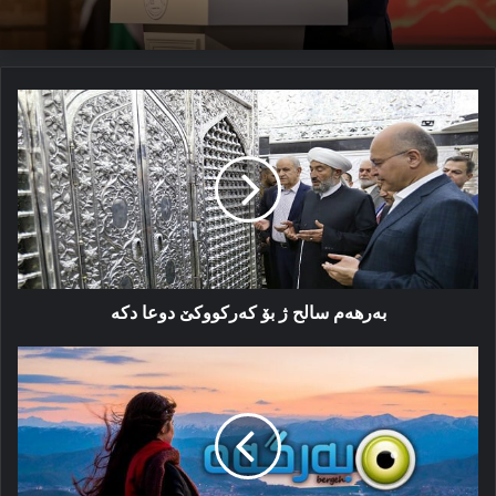
بەرھەم
سالح
ژ
بۆ
كەركووكێ
دوعا
دكە
بەرھەم سالح ژ بۆ كەركووكێ دوعا دكە
پەیاما
مالپەرا
بەرگەھ