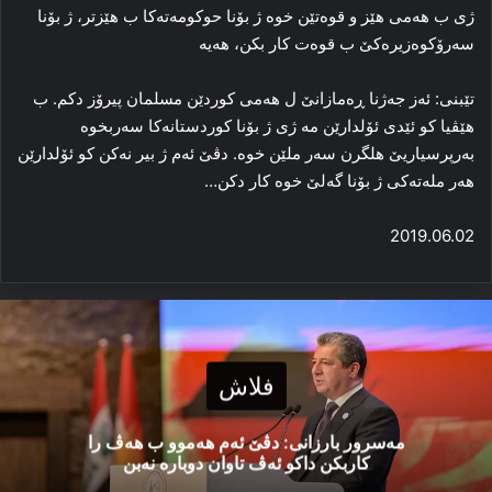
ژی ب هه‌می هێز و قوه‌تێن خوه‌ ژ بۆنا حوکومه‌ته‌کا ب هێزتر، ژ بۆنا
سه‌رۆکوه‌زیره‌کێ ب قوه‌ت کار بکن، هه‌یه‌
تێبنی: ئه‌ز جه‌ژنا ڕەمازانێ ل هه‌می کوردێن مسلمان پیرۆز دکم. ب
هێڤیا کو ئێدی ئۆلدارێن مه‌ ژی ژ بۆنا کوردستانه‌کا سه‌ربخوه‌
به‌رپرسیاریێ هلگرن سه‌ر ملێن خوه‌. دڤێ ئه‌م ژ بیر نه‌کن کو ئۆلدارێن
هه‌ر مله‌ته‌کی ژ بۆنا گه‌لێ خوه‌ کار دکن…
2019.06.02
فلاش
مەسرور بارزانی: دڤێ ئەم هەموو ب هەڤ را
کاربکن داکو ئەڤ تاوان دوبارە نەبن