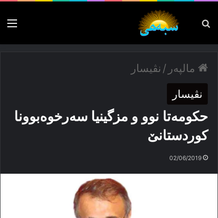
پەیدا بکە
nu
مالپەر
/
نڤیسار
نڤیسار
حكومەتا نوو و مزگینیا سەرخوەبوونا
كوردستانێ
02/06/2019