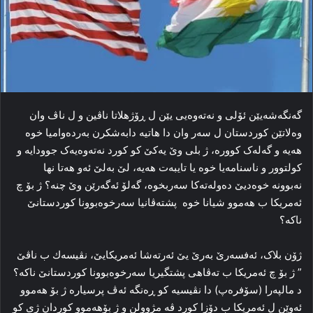
گه‌نگه‌شه‌یێن ئۆلی و نه‌ته‌وه‌یی یێن ل ڕۆژهلاتا ناڤین و ل ناڤ وان
وه‌لاتێن کوردستان ل سه‌ر وان دا‌ هاتیه‌ دابه‌شکرن به‌رده‌وامیا خوه‌
هه‌یه‌ و گه‌له‌ک کووره‌، ژ بلی وێ یه‌کێ کو کورد نه‌ته‌وه‌یه‌ک جوودایه‌ و
کولتوور و ناسنامه‌یا خوه‌ یا تایبه‌ت هه‌یه‌، لێ به‌لێ ئه‌و هه‌تا نها
نه‌بوونه‌ خوه‌دیێ ده‌وله‌ته‌کا سه‌ربخوه‌، گه‌لۆ ئەگەرێن وێ چنه‌؟ ژ بۆ چ
ئەمریكا ب هه‌موو شیانا خوه‌ ‌ پشته‌ڤانیا سه‌رخوه‌بوونا کوردستانێ
ناکه‌؟
ژۆن بلاک، ئه‌فسه‌رێ به‌رێ یێ ئەرتەشا ئەمریكایێ، نڤیسەك ب ناڤێ
” ژ بۆ چ ئەمریكا ب ته‌ڤاهی پشتگیریا سه‌رخوه‌بوونا کوردستانێ ناکه‌؟
د مالپه‌را (سۆفره‌پ) دا نڤیسیه‌ کو ڕه‌نگه‌ ئه‌ڤ پرسیاره‌ ژ بۆ هه‌موو
ئه‌وێن ل ئەمریكا ب دۆزا کورد ڤە مژوولن و ژ بۆهه‌موو کوردان ژی کو