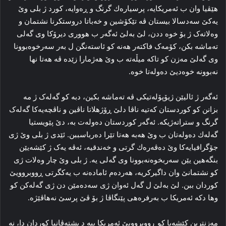
هێڤیا وان ب ئەمریكایه‌، پرسیارەك گرنگ و ڕه‌وایه‌، کورد ژ بلی وێ
یه‌کێ سه‌دسالا بیستان ڤه‌ تێکۆشین و خەباتا دروستکرنا نشتمان و
وه‌لاته‌ک ژ بۆ خوه‌ ددن، لێ به‌لێ ئه‌گه‌ر ب هووری دیرۆکا وی گه‌لی
ته‌ماشه‌ بکن، کۆمه‌ک فاکته‌ر هه‌نه‌ کو ئاسته‌نگن ل به‌ر سه‌رخوه‌بوونا
وی گه‌لێ مه‌زن کو تاکه‌ میڵه‌ته‌ ب وێ هه‌ژمارا زێده‌ ڤه‌ هه‌تا نها
نه‌بوونه‌ خوه‌دیێ ده‌وله‌تا خوه‌.
ئه‌گه‌ر ژ ئالیێن ژیۆپۆله‌تیکی ڤه‌ ته‌ماشه‌ بکین، دبه‌ کو گه‌له‌ک ژ مه‌
بزانن کو کوردستان که‌تیه‌ ناڤا دلێ ڕۆژهلاتا ناڤین و ناڤچه‌یه‌کا‌ گه‌له‌ک
گرنگ و ستراته‌ژیكه‌. ئه‌گه‌ر کوردستان ده‌وله‌ت بە، دێ پێویستیا
گەلەك دەولەتان ب وێ ھەبە هه‌تا تێرا ده‌رباسببن. ئێدی ژ بلی وێ ژی
جۆگرافیایه‌کا وێ دەڤەرەك گرتی و خه‌ندقیه‌، ئه‌ڤه‌ یه‌ک ژ کێشه‌یێن
بنگه‌هین یێن سه‌ربخوه‌نه‌بوونا وی گه‌لی یه‌. ژ بلی وێ چار وه‌لات ژی
کو نشتمانێ وان داگیرکریه‌، هه‌رده‌م ئاماده‌نه‌ ب یه‌کگرتی ڕووبروویێ
کوردان ببن. لێ به‌لێ ل گه‌ل ئه‌وان ژی سه‌ده‌مێن دن ژی گه‌له‌کن کو
وها دکه‌ ئەمریكا ب به‌رفره‌هی پێنگاڤا ژ بۆ ڤێ پرسێ نەھاڤێژە.
مه‌زنترین کێشه‌یا کو ڕووبروویێ ئەمریكا ببە د پشته‌ڤانیا کوردان دا‌، نه‌