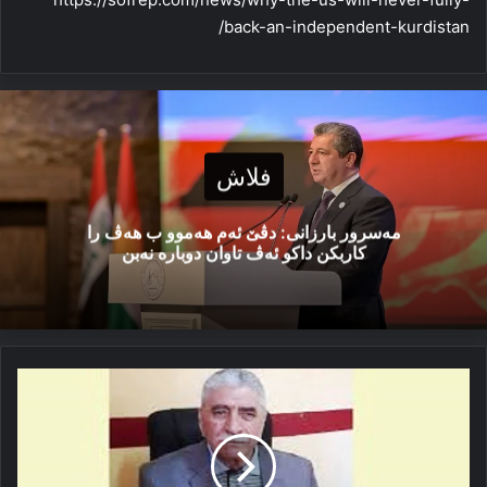
back-an-independent-kurdistan/
فلاش
مەسرور بارزانی: دڤێ ئەم هەموو ب هەڤ را
کاربکن داکو ئەڤ تاوان دوبارە نەبن
ستێرەكا‌
گه‌ش
ژ
ئه‌سمانێ
چاند