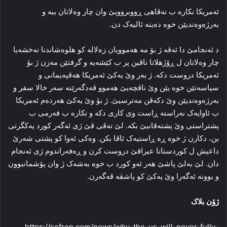
ئەمریكا نکارە ب ته‌ڤاهی ڕووبروویێ وان چار وه‌لاتان ببە و
به‌رژه‌وه‌ندیێن خوه‌ ده‌ینه‌ ئالیه‌ک دن.
د ئه‌نجامێ دا ئه‌ڤه‌ ژ بۆ مه‌ هه‌موویان زەلالە‌ کو هلوه‌شاندنا نه‌خشه‌یا
چار وه‌لاتان ل ڕۆژهلاتا ناڤین پر ب کێشه‌یە و گرفتێن مه‌زن ژ بۆ
ئەمریكا دروست دکه‌. ژ به‌ر وێ یه‌کێ ئەمریكا هه‌ڤپه‌یمانی و
سیاسه‌تێن خوه‌ یێن وێ ناڤچه‌یێ هه‌موو ڤه‌دگه‌رێنه‌ سه‌ر خالا سفر و
به‌رژه‌وه‌ندیێن وێ دکه‌ڤن مه‌ترسیێ. ژ بۆ وێ یه‌کێ هه‌رده‌م ئەمریكا
ب ئاوایه‌ک‌ نه‌راسته‌ ڕاست وی کاری دکه‌ و نکارە ب فه‌رمی ب
پشتراستی وێ پشته‌ڤانیێ بکه‌. لێ تەڤی ڤێ ژی ئه‌گه‌ر کورد یه‌کگرتی
بن، دکارن ژ خوه‌ ڕه‌ ڕاستیه‌ک ئاڤا بکن. وه‌کی ئه‌وا کو پشتی شه‌رێ
داعیش ل کوردستانا عیراقێ دروست کرن و ڕه‌فه‌راندوم ژی ئه‌نجام
دان. لێ به‌لێ پاشێ هه‌ر ئه‌و کورد ب خوه‌ به‌شه‌ک ژ وان پۆشمانبوون
و بوونه‌ ئەگەرا وێ یه‌کێ کو پاشڤه‌ ڤه‌گه‌رن.
ژۆن بلاک
https://sofrep.com/news/why-the-us-will-never-fully-