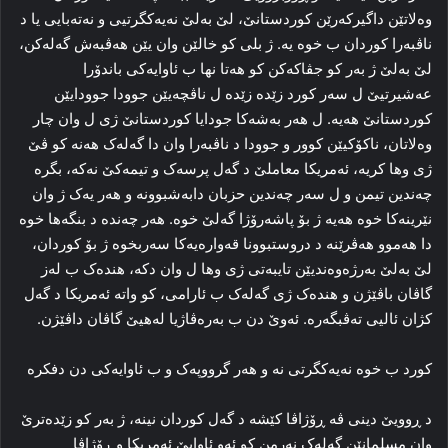
وه‌لاتێن داگیرکه‌رێن کوردستانێ، لێ بەلێ نه‌یه‌کگرتیی و نه‌ته‌بایی یا د
ناڤبه‌را کوردان ب خوه‌ یه‌. ژ بلی کو خالێن وان یێن هه‌ڤبه‌ش گه‌له‌کن،
لێ به‌لێ ژ به‌ر کو جڤاکه‌کن كو هه‌تا نها ب ئاوایه‌کی باندۆرا
عه‌شیرتیێ ل سه‌ر کورد زێده‌ زێده‌ ل ناڤچه‌یێن جوودا جوودایێن
کوردستانێ هه‌یه‌. ل هه‌ر به‌شه‌کا جودایا کوردستانێ ژی ل وان چار
وه‌لاتان، ناکۆکیێن کوور و جوودا د ناڤبه‌را وان دا‌ گه‌له‌ک هه‌نه‌ کو ڤێ‌
ژی وها کریه‌، ئەمریكا معاملێ د گه‌ل پرسه‌ک و تیمه‌کێ نه‌که‌، بگره‌
چه‌ندین تیمن و ل سه‌ر چه‌ندین حزبان دابه‌شبوونه‌ و هه‌ر یه‌ک ژ وان
نێرینه‌کا خوە‌ هه‌یه‌ ژ بۆ پاشه‌رۆژا گه‌لێ خوه‌. هه‌ر چه‌نده‌ د بنگه‌ها خوه‌
دا هه‌موو هه‌ڤرێنه‌ د دروستبوونا قه‌واره‌یه‌کا سه‌ربخوه‌ ژ بۆ کوردان،
لێ به‌لێ به‌رژه‌وه‌ندیێن تایبه‌تی ژی وها ل وان دکه‌، هنده‌ک ب له‌ز
گاڤان باڤێژن و هنده‌ک ژی گه‌له‌ک ب ئارامی، کو واته ‌ئەمریكا د گه‌ل
کژان ئالیی تەڤبگەرە‌. ئه‌وێ دن ب به‌ره‌ڤاژیا له‌هیێ گاڤان داڤێژن‌.
کورد ب خوه‌ نه‌یه‌کگرتی نه‌ و هه‌ر گرووپه‌ک و ب ئاوایه‌کی‌ دن دفکره‌
د ڕوویێ دینی ڤه‌ ڕۆژاڤا کێشه‌ د گه‌ل کوردان نینه‌، ژ به‌ر کو زێده‌ترێ
وان مسلمانێن گه‌له‌ک نه‌رمن کو ئه‌و ئاوایێ ئەمریكا و ڕۆژاڤا