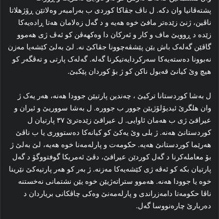
پشته‌ڤانیا وان دکه‌. ل ناڤ جڤاکا کوردی ب به‌رامبه‌ر وه‌لاتێن ڕۆژهلاتا
ناڤین، ژنێ زێده‌تر مافێ خوه‌ هه‌یه‌ و د گه‌ل زەلامان هه‌تا ڕاده‌یه‌کا‌
زێده‌ د ڕوویێ ماف و کار و ئه‌رکان دا وه‌کهه‌ڤن‌ کو ئه‌ڤ ژی هه‌موو
گاڤێن گه‌له‌ک باش یێن پێشڤه‌چوونا جڤاکێ نه‌. لێ به‌لێ کێشه‌یا مه‌زن
نه‌بوونا ده‌سته‌یه‌کا‌ سه‌رکردایه‌تیکرنا گه‌له‌. گه‌له‌ک پارتی و ته‌ڤگه‌ر کو
هیچ وێ کیانێ قه‌بول ناکن کو ژ بۆ کوردان پێکبێ.
ل به‌شا کوردستانا ترکیێ ، چه‌ندین پارتیێن جوودا هه‌نه‌، هه‌ر یه‌ک ژ
وان هلگرێ ئیدیۆلۆژیێن جوور ب جووره‌. ل به‌شا سووریێ و ئیران و
عیراقێ ژی ب هه‌مان ئاوایی. ل عیراقێ زێده‌ترێ ۳۷ پارتیان ل
کوردستانێ هه‌نه‌. ژ بلی وێ یه‌کێ کو کیانه‌کا‌ ده‌ستووری یا ب ناڤێ
هه‌رێما کوردستانێ هه‌یه‌. حکومه‌ت و پارله‌مه‌نا خوه‌ هه‌یه‌، لێ به‌لێ ژ
بۆ معاملەکرنا د گه‌ل کوردێن عیراقێ، دڤێ ئەمریكا گوفتووگۆ د گه‌ل
پارتیان بکه‌ کو ئه‌ڤه‌ ژی کێشه‌یه‌کا‌ مه‌زنه‌. ژ به‌ر کو ھەر پارتیەكێ نێرینا
خوه‌ یا جوودا هه‌نه‌. هه‌موو ستراته‌ژیێن خوه‌ یێن نشتمانی نه‌خستنه‌
ناڤا حکومه‌تا دامه‌زراندی و پارله‌مه‌نێ وه‌کی چاڤکانی بریاردان د
ده‌ربارێ چاره‌نووسا گه‌ل.