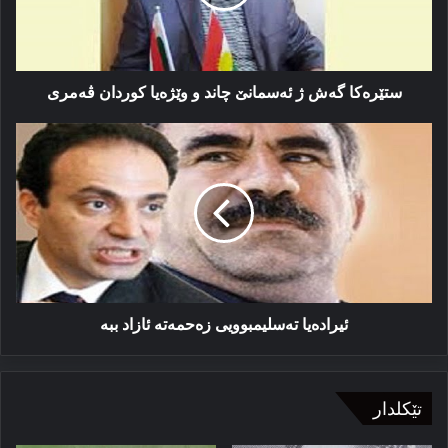
و
وێژه‌یا
کوردان
ڤه‌مری
ستێرەكا‌ گه‌ش ژ ئه‌سمانێ چاند و وێژه‌یا کوردان ڤه‌مری
ئیرادەیا
تەسلیمبوویی
زەحمەتە
ئازاد
ببە
ئیرادەیا تەسلیمبوویی زەحمەتە ئازاد ببە
تێکلدار