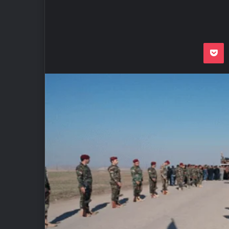
Odnoklassnik
Pocket
VKon