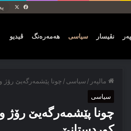
Facebook
X
پەر
نڤیسار
سیاسی
ھەمەرەنگ
ڤیدیو
مالپەر
/
سیاسی
/
چونا پێشمەرگەیێ رۆژ و 
سیاسی
چونا پێشمەرگەیێ رۆژ و 
كوردستانێ