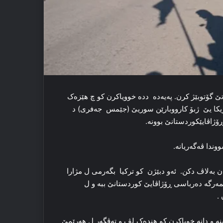
تێ گۆتوبێژ کرن. پەیەدە دده‌ خوویاکرن کو چ هێزه‌ک
 ئەمریکا یێ ژبۆ کارووبارێن سوریێ (جێمس جەفری) د
ۆژاڤایێکوردستانێ بوونه‌.
ا‌ ڤه‌گه‌ریانه‌.
یان به‌لاڤ دکن. ئەو دبێژن كو ترکیا بگه‌رمی ل مژارا
شمه‌رگه‌ ده‌رباسی ڕۆژاڤایێ کوردستانێ ببە و ل
 .
ینه‌ و دانه‌ خویاکرن کو هنده‌ک لڤ و تەڤگەر ل هه‌رێمێ