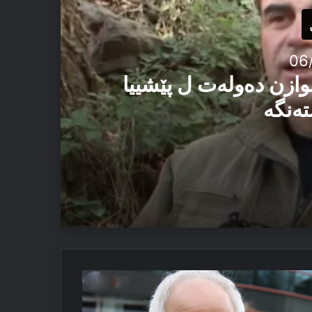
06
وازن دەولەت ل پێشییا
تەنگە
یێ ئاستەنگە
په‌راسیۆنێن
ئێزدیان دا
وله‌تا
ک