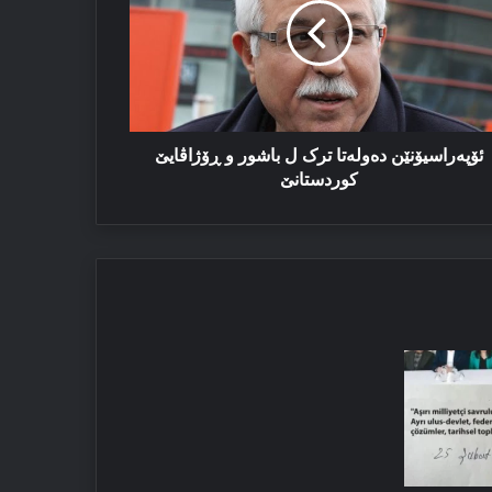
شور
ژاڤایێ
ردستانێ
ئۆپه‌راسیۆنێن ده‌وله‌تا ترک ل باشور و ڕۆژاڤایێ
کوردستانێ