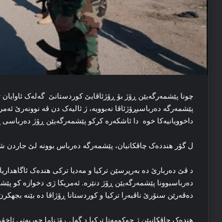
چونا پێشمه‌رگه‌یێن ڕۆژ بۆ ڕۆژئاڤایێ كوردستانێ گه‌له‌ک ئاوایان 
پێشمه‌رگه‌ ده‌رباسیڕۆژئاڤا نه‌بوویه‌، ژ ئالیه‌ک دن ڤە نوونه‌رێ
داخوویانیه‌کا خوە دا ئاشكەرە كرکو پێشمه‌رگه‌یێن ڕۆژ ده‌رباسی ڕ
ل گۆر هندده‌ک چاڤکانیان، پێشمه‌رگه‌ ده‌رباس بوونه‌ لێ جاردن شووند
د ڤێ ده‌ربارێ ده‌ به‌رپرسێن ترکیا و مه‌دیا ترکی هنده‌ک ئاگاهدار
ده‌رباسبوونا پێشمه‌رگه‌یێن ڕۆژ دنێره‌. ئەمریکا ژی دخوازه‌ کو پێ
ده‌ڤه‌رێن سنۆرێ ناڤبه‌را ترکیا و کوردستانا ڕۆژاڤا ده‌ بێنه‌ بجھکرن
هنده‌ک چاڤکانیێن ژ حوکومه‌تا ترکیا د گه‌ل ڕۆژناما حوریه‌تی ئاخڤ