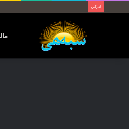
لەزگین
مال