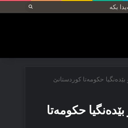
پەیدا
بکە
بێدەنگیا حكومەتا كوردستانێ
بێدەنگیا حكومەتا