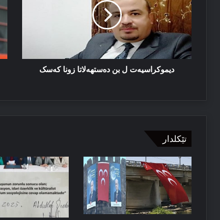
دەستھەلاتا
ل
زونا
با
کەسک
و
ڕۆ
کو
دیموکراسیەت ل بن دەستھەلاتا زونا کەسک
تێکلدار