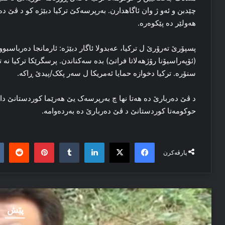
چێدبن و ئه‌و ژ وان ئاگاهدارن. به‌رپرسه‌کێ ترکیا دبێژە كو د ڤێ ده‌رب
هه‌ولێر ده‌ پێکوه‌رە.
پسپۆرێ ته‌رۆرێ ل ترکیا، عەبدولا ئاگار دبێژه‌: ئارمانجا ده‌رباسبوونا
(ئۆپەراسیۆنا رۆژھەلاتا فراتێ) بده‌ سه‌کناندن. پرسگرێکا ترکیا نه‌ 
سنۆره‌. ترکیا دخوازه‌ حمایا ئەمریكا ل سه‌ر پکک/پیدێ ڕاکه‌.
د ڤێ ده‌ربارێ ده‌ هه‌تا نها چ به‌رپرسه‌ک یێ هه‌رێما کوردستانێ داخو
حوکومه‌تا کوردستانێ د ڤێ ده‌ربارێ ده‌ به‌رده‌وامه‌.
it
nterest
Tumblr
LinkedIn
Facebook
X
پارڤەکرن
پێش