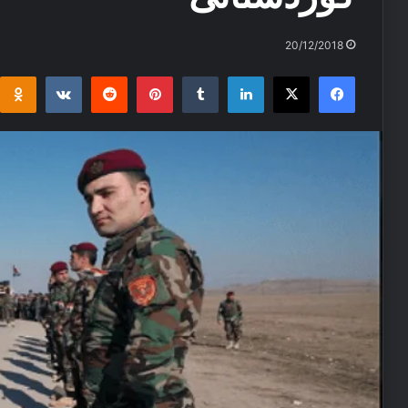
20/12/2018
i
takte
Reddit
Pinterest
Tumblr
LinkedIn
Facebook
X