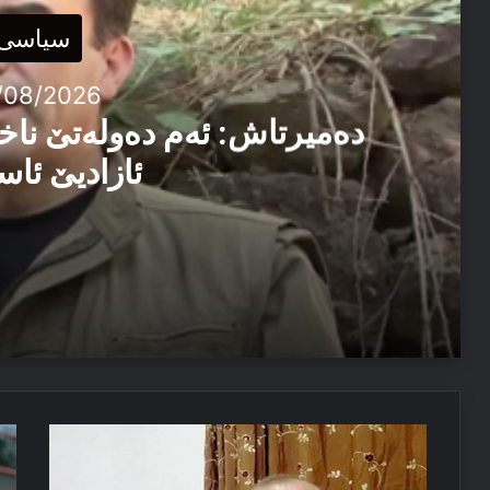
سیاسی
/08/2026
دەمیرتاش: ئەم دەولەتێ ناخ
ئازادیێ ئاس
06/08/2026
دەمیرتاش: ئەم دەولەتێ ناخوازن دەولەت ل پێشییا ئازاد
03/08/2026
دیموکراسیەت
ئۆ
پەیاما سەرۆک نێچیرڤان بارزانی د سالڤەگەرا جینۆساییدا 
ل
ده‌
بن
تر