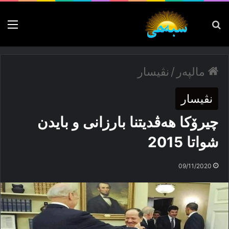
پەیدا بکە
nu
مالپەر
/
نڤیسار
نڤیسار
چیرۆكا ھەڤدیتنا بارزانی و بایدن
شواتا 2015
09/11/2020