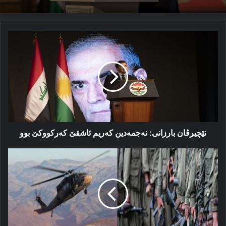
نێچیرڤان
بارزانی:
نەجمەدین
كەریم
ئاشقێ
كەركووكێ
بوو
نێچیرڤان بارزانی: نەجمەدین كەریم ئاشقێ كەركووكێ بوو
پلانا
راكێشانا
تركیێ
بۆ
باشوور-
پشکا
یەکێ