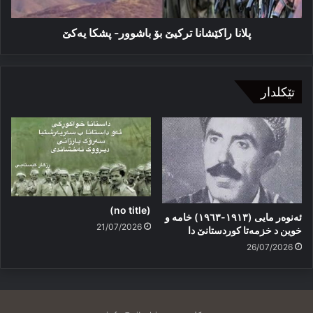
پلانا راكێشانا تركیێ بۆ باشوور- پشکا یەکێ
تێکلدار
(no title)
ئەنوەر مایی (١٩١٣-١٩٦٣) خامە و
21/07/2026
خوین د خزمەتا کوردستانێ دا
26/07/2026