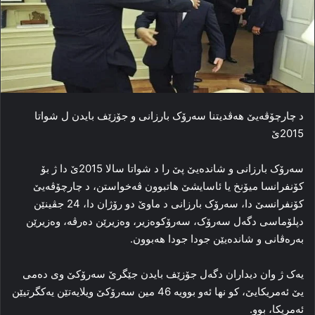
د چارچۆڤەیێ ھەڤدیتنا سەرۆک بارزانی و جۆزێف بایدن ل شواتا
2015ێ
سەرۆک بارزانی و شاندەیێ پێ را د شواتا سالا 2015ێ دا ژ بۆ
کۆنفرانسا میۆنخ یا ئاسایشێ ھاتبوون ڤەخواستن، د چارچۆڤەیێ
کۆنفرانسێ دا، سەرۆک بارزانی د ماوێ دو رۆژان دا، 24 جڤینێن
دپلۆماسی دگەل سەرۆک، سەرۆکوەزیر، وەزیرێن دەرڤە، وەزیرێن
بەرەڤانی و شاندەیێن جودا جودا ھەبوون.
یەک ژ وان دیداران دگەل جۆزێف بایدن جێگرێ سەرۆکێ وی دەمی
یێ ئەمریکایێ، کو نھا ئەو بوویە 46 مین سەرۆکێ ویلایەتێن یەکگرتیێن
ئەمریکا، بوو.