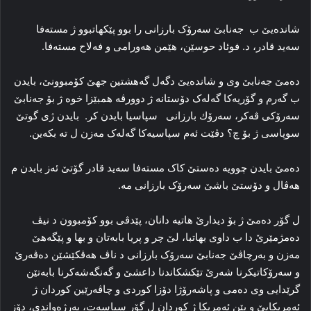
شاندەیێ ب جەنابێ سەرۆک بارزانی را بوو پێکھاتبوو ژ مستەفا
سەید قادر، د. فوئاد حوسێن، ھێمن ھەورامی و فەلاح مستەفا.
دەمێ جەنابێ وی و شاندەیێ دگەل گەھشتین جھێ کۆمبوونێ، بایدن
ب گەرم و گۆریەکا گەلەک دۆستانە ژ دوورڤە ھمبێزا خوە ژ بۆ جەنابێ
سەرۆکی ڤەکر، سەرۆك بارزانی سپاسیا بایدن کر. بایدن ژی گوتێ
سوپاسی ژ بۆ چ؟ دڤێت ئەم سپاسیەکا گەلەک مەزن ل تە بکەین.
دەمێ بایدن چوویە دەستێ کاک مستەفا سەید قادر گۆتێ ئەز بایدن م
ھەڤال و دۆستێ باشێ سەرۆک بارزانی مە.
ل گۆر دەمێ ژ بۆ دیدارێ ھاتیە دانان، پێدڤی بوو کۆمبوون د نیڤ
دەمژمێرێ دا ب داوی بھاتبا، لێ چر و پریا بابەتان و بھا و پێگەھێ
مەزن و بەرچاڤێ جەنابێ سەرۆک بارزانی د ناڤ ھەڤکێشێن دەڤەرێ
و سەرۆكاتیكرنا شەرێ تێکشکاندنا داعشێ و گەنگەشەکرنا بابەتێن
گرێدایی وی دەمی و پاشەرۆژا دۆزا کوردی و چاڤەرێین کوردان ژ
ئەمریکایێ و یێن ئەمریکا ژ کوردان ل گۆر سیاسەت، بەرژەواندی، دۆز