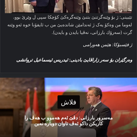
تێبینی: ژ بۆ وێنەگرتنێ بتنێ وێنەگرەکێ کۆچکا سپی ل وێرێ بوو،
لەوما من وەکۆ یەک ژ ئەندامێن شاندەیێ من ب ئایفۆنا خوە ئەو وێنە
گرت (سەرۆك بارزانی، نەڤیا بایدن و بایدن).
ژ فێسبۆكا: ھێمن ھەورامی
وەرگێران بۆ سەر زاراڤایێ بادینی: ئیدريس ئیسماعيل تروانشى
فلاش
مەسرور بارزانی: دڤێ ئەم هەموو ب هەڤ را
کاربکن داکو ئەڤ تاوان دوبارە نەبن