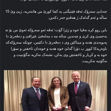
جەنابێ سەرۆک ئەڤە فێنیگنی یە کچا کورێ من ھانتەریە، ژیێ وێ 15
ساڵە و ئەم گەلەک ژ ھەڤدو حەز دکەین.
باین روو کرە نەڤیا خوە و ژێرا گۆت: ئەڤە ئەو سەرۆکە ئەوێ من بۆ تە
بەحسێ وی کری و چەندین سالە مە د مەلەفێ عێراقێ و دەڤەرێ دا
پەیوەندی ھەنە و میناکێن وی د دەڤەرێ دا دکێمن، چونکە سەرۆکەکە
باوەریەکا کوور ب دۆزا گەلێ خوە ھەیە و خوەدان ئاخفتن و سۆزا
خوە یە و کریار و ئاخفتنێن وی یەکن، تشتەک نەکریە نەگۆتبیت و
نەگۆتیە نەکربیت.