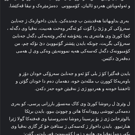
و ئەولەویاتێن ھەردو ئالیان، کۆمبوونی دەمژمێرەک و نیڤا ڤەکێشا.
بەری بداویھاتنا ھەڤدیتنێ ب چەندەكێ، بایدن داخوازەک ژ جەنابێ
سەرۆکی کر و ژێ را گۆت كو ئەگەر وەخت ھەبیت، نەڤیا وی دگەلە ،
کچا کورێ وی ھانتەری یە، پێخۆشە ئەگەر وێنەیەکی دگەل جەنابێ
سەرۆکی بگریت، چونکە بایدن پێشتر گۆتبوویێ دێ نۆکە چم، من
کۆمبوونەک دگەل کەسەکی ھەیە نموونەیێن وەکی وی ل ھەمی
دەڤەرێ دکێمن.
بایدن ڤەگێرا کۆ ژ بلی کۆ ئەو و جەنابێ سەرۆکی خودان دۆز و
باوەریەکا کوورن ب مللەتێ خوە، دھەمان دەم دا خودان گۆتن و
ئاخفتنا خوەنە و ھەردوو ژی ژ نەڤیێن خوە حەز دکەن.
ل وێرێ ل رەوشا کورێ وی کاک مەنسۆر بارزانی پرسی، کو بەری
دەمەکی تووشی روودانەکا ھاتن و چوونێ ببوو، بایدن برێکا
بالوێزخانێ ژی ژ بۆ پرسینا رەوشا تەندروستیا وی قەفتەکا گولا ژێرا
ھنارتبوو. بایدن داخواز ژ کەسەکی ژ ستافێ خۆ کر گازی نەڤیا وی
بکە، دەما نەڤیا وی ھاتیە د ژورا کۆمبوونێ ڤە، بایدنی گۆت: