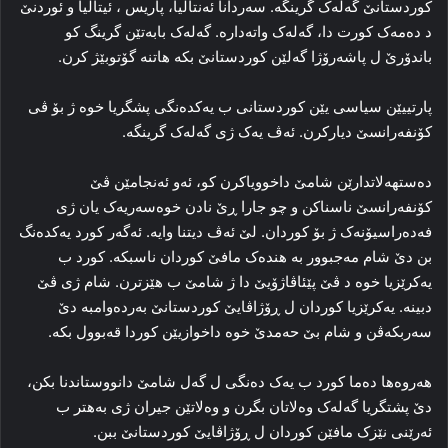
کوردستانێ گه‌له‌ک گرینگه‌. سه‌ردانا ئەنتالیا، پاریس ، ئیتالیا و ئوردنێ
د ده‌مه‌ک کورت دا، گه‌له‌ک واته‌داره‌. گه‌له‌ک بابه‌تێن گرینگ کو
باندۆرێ ل پاشه‌رۆژا گه‌لێن کوردستانێ بکه‌ هاتنه‌ گۆتوبێژ کرن.
پارتییێن سیاسی یێن کوردستانی ب یه‌کده‌نگی پشگریا خوه‌ ژ بۆ ڤی
کۆنفه‌رانسێ دیارکرن. ئه‌ڤ یه‌ک ژی گه‌له‌ک گرینگه‌.
دەستهەلاتدارێن شامێ داخوویاکرن کو، ئەو ئه‌نجامێن ڤێ
کۆنفه‌رانسێ ناسناکن و چو جارا ڕێ نادن خوه‌سه‌ریه‌ک یان ژی
فه‌ده‌راسیۆنه‌ک ژ بۆ کوردان. لێ ئه‌ڤ دیتنا وایه‌. ئه‌گه‌ر کورد یه‌کده‌نگ
بن دێ شام مه‌جبوور به هنده‌ک مافێ کوردان ناسبکه‌. کورد ب
یه‌کرێزیا خوه‌ د ڤێ پێئاڤاژۆیێ دا ژ شامێ ب هێزترن. شام ژی ڤێ
دبینه‌. یه‌کرێزیا کوردان ل ڕۆژاڤایێ کوردستانێ به‌رده‌وامبه‌ دێ
سه‌ربکه‌ڤن و شام بێ حه‌مدێ خوه‌ داخوازیێن کوردا قه‌بوول بکه‌.
هه‌روه‌ها ده‌ما کورد ب یه‌ک ده‌نگی ل گه‌ل شامێ دانووستاندنا بکن،
دێ پشتگریا گه‌له‌ک وه‌لاتان بگرن و وه‌لاتێن جیران ژی به‌هتر ب
ئه‌رێنی نێزک مافێن کوردان ل ڕۆژاڤایێ کوردستانێ ببن.