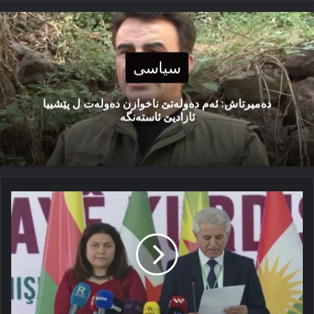
سیاسی
دەمیرتاش: ئەم دەولەتێ ناخوازن دەولەت ل پێشییا
ئازادیێ ئاستەنگە
بریارێن
کۆنفه‌رانسا
یه‌کرێزی
و
یه‌کهه‌لوه‌ستیا
کوردی