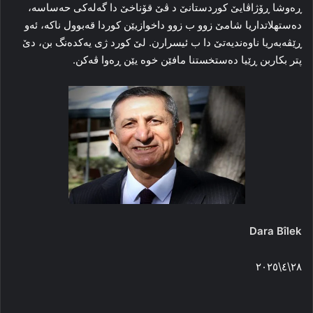
ڕه‌وشا ڕۆژاڤایێ کوردستانێ د ڤێ قۆناخێ دا گه‌له‌کی حه‌ساسه‌،
ده‌ستهلاتداریا شامێ زوو ب زوو داخوازیێن کوردا قه‌بوول ناکه‌، ئه‌و
ڕێڤه‌به‌ریا ناوه‌ندیه‌تێ دا ب ئیسرارن. لێ کورد ژی یه‌کده‌نگ بن، دێ
پتر بکاربن ڕێیا ده‌ستخستنا مافێن خوه‌ یێن ڕه‌وا ڤه‌کن.
Dara Bîlek
٢٨\٤\٢٠٢٥