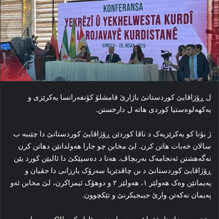
ل ڕۆژاڤایێ کوردستانێ باژارێ قامشلۆ کۆنفه‌رانسا یه‌کرێزی و
یه‌کهه‌لوه‌ستیا کوردی هاته‌ ل دارخستن.
ژ بۆنا کو یه‌کرێزیه‌ک د ناڤا کوردێن ڕۆژاڤایێ کوردستانێ دا چێببە ب
سالان خه‌بات هاتن کرن. لێ مخابن چو جارا هه‌ولدانێن دهاتن کرن
نەگەهشتن ئه‌نجامه‌ک به‌ربچاڤ. هه‌تا د ده‌سپێکێ دا ئالیێن کورد یێن
ڕۆژاڤایێ کوردستانێ د بن چاڤدێریا سه‌رۆک بارزانی دا جڤیان و
په‌یمانێن وه‌ک هه‌ولێر ۱، هه‌ولێر ۲ و دوهۆک ئیمزا‌کرن، لێ مخابن ئەو
پەیمان نه‌که‌تن وارێ جیبجیکرنێ و تێکچوون.