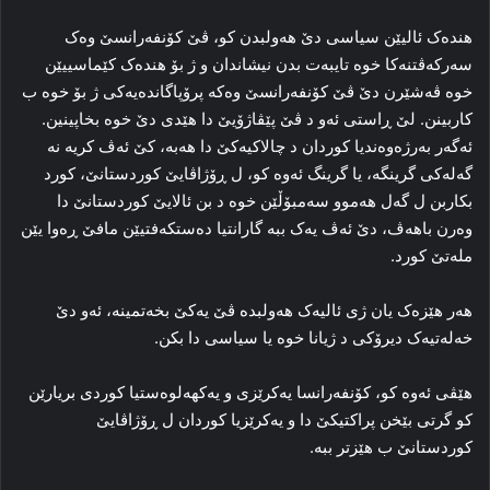
هنده‌ک ئالیێن سیاسی دێ هه‌ولبدن کو، ڤێ کۆنفه‌رانسێ وه‌ک
سه‌رکه‌ڤتنه‌کا خوه‌ تایبه‌ت بدن نیشاندان و ژ بۆ هنده‌ک کێماسییێن
خوه‌ ڤه‌شێرن دێ ڤێ کۆنفه‌رانسێ وه‌که‌ پرۆپاگانده‌یه‌کی ژ بۆ خوه‌ ب
کاربینن. لێ ڕاستی ئه‌و د ڤێ پێڤاژۆیێ دا هێدی دێ خوه‌ بخاپینین.
ئه‌گه‌ر به‌رژه‌وه‌ندیا کوردان د چالاکیه‌کێ دا هه‌به‌، کێ ئه‌ڤ کریه‌ نه‌
گه‌له‌کی گرینگه‌، یا گرینگ ئه‌وه‌ کو، ل ڕۆژاڤایێ کوردستانێ، کورد
بکاربن ل گه‌ل هه‌موو سه‌مبۆڵێن خوه‌ د بن ئالایێ کوردستانێ دا
وه‌رن باهه‌ڤ، دێ ئه‌ڤ یه‌ک ببه‌ گارانتیا ده‌ستکه‌فتیێن مافێ ڕه‌وا یێن
مله‌تێ کورد.
هه‌ر هێزه‌ک یان ژی ئالیه‌ک هه‌ولبده‌ ڤێ یه‌کێ بخەتمینە‌‌، ئه‌و دێ
خه‌له‌تیه‌ک دیرۆکی د ژیانا خوه‌ یا سیاسی دا بکن.
هێڤی ئه‌وه‌ کو، کۆنفه‌رانسا یه‌کرێزی و یه‌کهه‌لوه‌ستیا کوردی بریارێن
کو گرتی بێخن پراکتیکێ دا و یه‌کرێزیا کوردان ل ڕۆژاڤایێ
کوردستانێ ب هێزتر ببه‌.