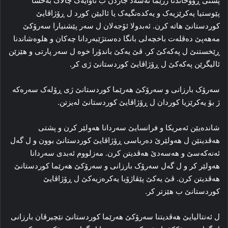
پشتی ڕووخاندنا رژێما ئه‌سەد جاردن ب ئاوایه‌ک چالاک به‌حسا
پێوستیا یه‌کرێزیه‌ک و یه‌کده‌نگیه‌ک یا ئالیێن کورد ل ڕۆژاڤایێ
کوردستانێ هاته‌ کرن. ئەبدولا ئۆجەلان ل سه‌ر پێشنیارا سه‌رۆکێ
مەهەپێ ده‌ڤله‌ت باخچه‌لی بانگا ده‌ستژێبه‌ردانا چه‌کان و هلوەشاندنا
ڕێخستنێ ل پەکەکێ کر. ڤێ یه‌کێ باندۆرا خوه‌ ل سەر پارتی و هێزێن
ئالیگرێن پەکەکێ ل ڕۆژاڤایێ کوردستانێ ژی کر.
سه‌رۆک بارزانی و سه‌رۆکێ هه‌رێما کوردستانێ ژی ڕۆله‌ک سه‌ره‌که‌
ژ بۆ یه‌کرێزیا کوردان ل ڕۆژاڤایێ کوردستانێ له‌یزتن.
شاندەیێن ئەمریکا و فرانسایێ سه‌ردانا هه‌ولێر کرن و پشتی
هه‌ڤدینێن ل هه‌ولێرێ ده‌رباسی ڕۆژاڤایێ کوردستانێ بوون و ل گه‌ل
ئه‌نەکەسێ و هەسەدێ هه‌ڤدیتن کرن. مەزلووم ئه‌بدی سه‌ردانا
هه‌ولێر کر و ل گه‌ل سه‌رۆک بارزانی و سه‌رۆکێ هه‌رێما کوردستانێ
هه‌ڤدیتن کرن. ڤێ یه‌کێ پێڤاژۆیا یه‌کره‌زیه‌کێ ل ڕۆژاڤایێ
کوردستانێ ب هێزتر کر.
ل ئەنتالیایێ هه‌ڤدیتنا سه‌رۆکێ هه‌رێما کوردستانێ نێچیرڤان بارزانی