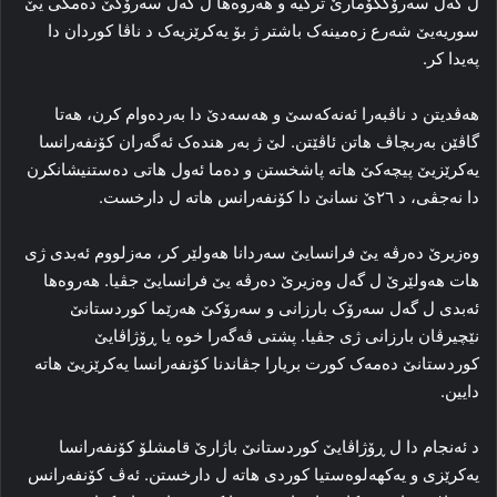
ل گه‌ل سه‌رۆککۆمارێ ترکیه‌ و هه‌روه‌ها ل گه‌ل سه‌رۆکێ دەمکی یێ
سوریەیێ شەرع زه‌مینه‌ک باشتر ژ بۆ یه‌کرێزیه‌ک د ناڤا کوردان دا
په‌یدا کر.
هه‌ڤدیتن د ناڤبه‌را ئه‌نەکەسێ و هەسەدێ دا به‌رده‌وام کرن، هه‌تا
گاڤێن به‌ربچاڤ هاتن ئاڤێتن. لێ ژ بەر هنده‌ک ئەگەران کۆنفه‌رانسا
یه‌کرێزیێ پیچەکێ هاته‌ پاشخستن و ده‌ما ئه‌ول هاتی ده‌ستنیشانکرن
دا نه‌جڤی، د ۲٦ێ نسانێ دا کۆنفه‌رانس هاته‌ ل دارخست.
وه‌زیرێ ده‌رڤه‌ یێ فرانسایێ سه‌ردانا هه‌ولێر کر، مه‌زلووم ئه‌بدی ژی
هات هه‌ولێرێ ل گه‌ل وه‌زیرێ ده‌رڤه‌ یێ فرانسایێ جڤیا. هه‌روه‌ها
ئه‌بدی ل گه‌ل سه‌رۆک بارزانی و سه‌رۆکێ هه‌رێما کوردستانێ
نێچیرڤان بارزانی ژی جڤیا. پشتی ڤه‌گه‌را خوه‌ یا ڕۆژاڤایێ
کوردستانێ ده‌مه‌ک کورت بریارا جڤاندنا کۆنفه‌رانسا یه‌کرێزیێ هاته‌
دایین.
د ئه‌نجام دا ل ڕۆژاڤایێ کوردستانێ باژارێ قامشلۆ کۆنفه‌رانسا
یه‌کرێزی و یه‌کهه‌لوه‌ستیا کوردی هاته‌ ل دارخستن. ئه‌ڤ کۆنفه‌رانس