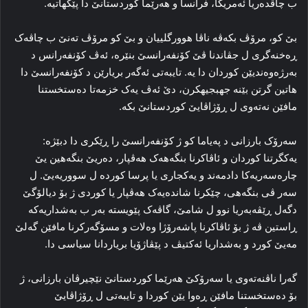
ب چاڤده‌ریا ئەمریکا، فرانسا و هه‌رێما کوردستانێ دا پێکهاتیه‌.
بێ کو، مرۆڤ بکه‌ڤه‌ ناڤا هوورگلییان و بێ کو مرۆڤ ته‌نێ ب چاڤه‌ک
ڕه‌خنه‌گری ل جڤاندنا ڤێ کۆنفه‌رانسێ بنێره‌، ئەڤ کۆنفه‌رانس‌ د
به‌رژه‌وه‌ندیێن کوردان دا یه‌. تایبه‌تی ئه‌گه‌ر بریارێن د کۆنفه‌رانسێ دا
هاتین گرتن بێنه‌ جهبجیهکرن، دێ ئه‌ڤ یه‌ک خزمه‌تا ده‌ستخستنا
مافێن نه‌ته‌وی ل ڕۆژاڤایێ کوردستانێ بکه‌.
سه‌رۆک بارزانی د په‌یاما کو ژ کۆنفه‌رانسێ را ڕێکری دا دبێژه‌:
یه‌کگرتنا کوردان و ئاڤاکرنا بنگه‌هه‌ک هه‌ڤپار، ده‌ریێ بنگه‌هین یێ
چاره‌سه‌ریه‌کا دادمه‌ند و یه‌کجاری یا پرسا کورده‌ ل سووریەیێ. ل
سه‌ر ڤی بنگه‌هی، چێکرنا شانده‌یه‌ک‌ هه‌ڤپار یا کوردی ژ بۆ دیالۆگێ
دگه‌ل ڕێڤه‌به‌ریا نوو ل شامێ، گاڤه‌ک پێویسته‌ به‌ر ب به‌شداریه‌که‌
ڕاستین ڤه‌ ژ بۆ ئاڤاکرنا پاشه‌رۆژا وه‌لات و مسۆگه‌رکرنا مافێن گه‌لێ
مه‌یێ کورد و به‌شداریا ئەکتیڤ د پێڤاژۆیا بریاردانا سیاسی دا.
گه‌را ناڤنه‌ته‌وی یا سه‌رۆکێ هه‌رێما کوردستانێ نێچیرڤان بارزانی، ژ
بۆ ده‌ستخستنا مافێن ڕه‌وا یێن کوردا و تایبه‌تی ل ڕۆژاڤایێ