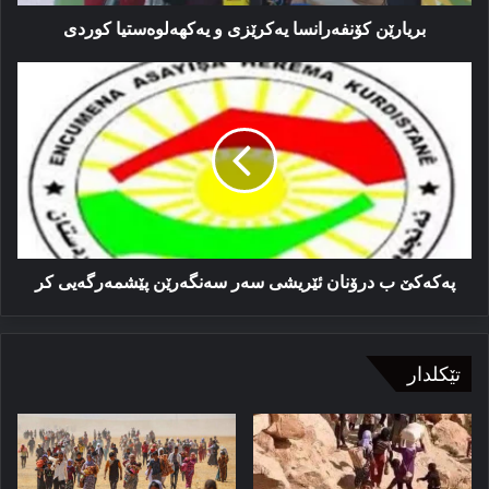
بریارێن کۆنفه‌رانسا یه‌کرێزی و یه‌کهه‌لوه‌ستیا کوردی
پەکەکێ
ب
درۆنان
ئێریشی
سەر
سەنگەرێن
پێشمەرگەیی
کر
پەکەکێ ب درۆنان ئێریشی سەر سەنگەرێن پێشمەرگەیی کر
تێکلدار